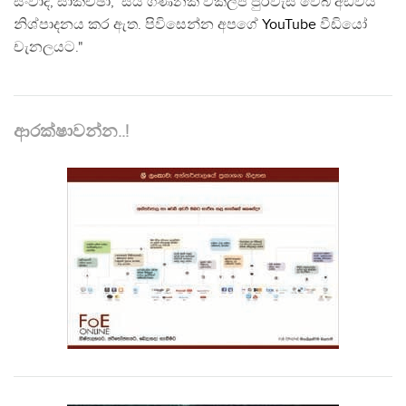
සංවාද, සාකච්ඡා, සිය ගණනක් විකල්ප පුරවැසි වෙබ් අඩවිය
නිශ්පාදනය කර ඇත. පිවිසෙන්න අපගේ
YouTube
වීඩියෝ
චැනලයට."
ආරක්ෂාවන්න..!