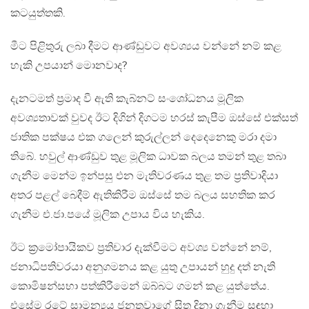
කටයුත්තකි.
මීට පිළිතුරු ලබා දීමට ආණ්ඩුවට අවශ්‍යය වන්නේ නම් කළ
හැකි උපයාන් මොනවාද?
දැනටමත් ප්‍රමාද වී ඇති කැබ්නට් සංශෝධනය මූලික
අවශ්‍යතාවක් වුවද ඊට දිගින් දිගටම හරස් කැපීම ඔස්සේ එක්සත්
ජාතික පක්ෂය එක ගලෙන් කුරුල්ලන් දෙදෙනෙකු මරා දමා
තිබේ. හවුල් ආණ්ඩුව තුළ මූලික ධාවක බලය තමන් තුළ තබා
ගැනීම මෙන්ම ඉන්පසු එන මැතිවරණය තුළ තම ප්‍රතිවාදියා
අතර පළල් බෙදීම් ඇතිකිරීම ඔස්සේ තම බලය සහතික කර
ගැනීම එ.ජා.පයේ මූලික උපාය විය හැකිය.
ඊට ක්‍රමෝපායිකව ප්‍රතිචාර දැක්වීමට අවශ්‍ය වන්නේ නම්,
ජනාධිපතිවරයා අනුගමනය කළ යුතු උපායන් හුදු දත් නැති
කොමිෂන්සභා පත්කිරීමෙන් ඔබ්බට ගමන් කළ යුත්තේය.
එසේම රටේ සාමන්‍යය ජනතවාගේ සිත දිනා ගැනීම සඳහා