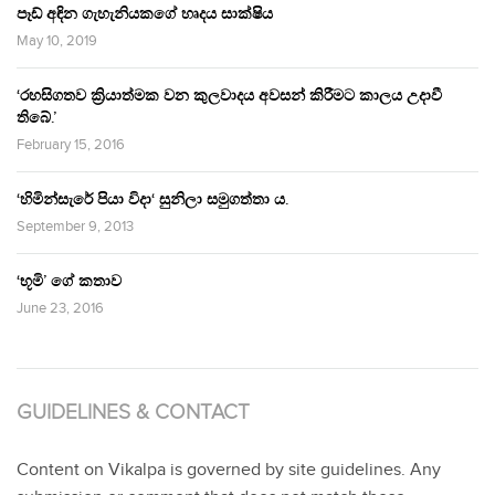
පෑඩ් අඳින ගැහැනියකගේ හෘදය සාක්ෂිය
May 10, 2019
‘රහසිගතව ක්‍රියාත්මක වන කුලවාදය අවසන් කිරීමට කාලය උදාවී
තිබේ.’
February 15, 2016
‘හිමින්සැරේ පියා විදා‘ සුනිලා සමුගත්තා ය.
September 9, 2013
‘භූමි’ ගේ කතාව
June 23, 2016
GUIDELINES & CONTACT
Content on Vikalpa is governed by site guidelines. Any