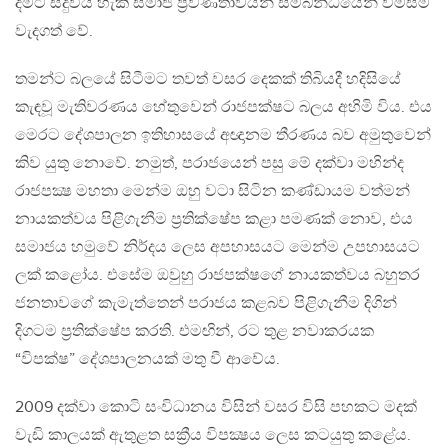
දීමට සිදුවිය හැකි සමාජ ප්‍රවණතාවයන් සම්බන්ධයෙන් විමසීම
වැදගත් වේ.
තමන්ට බලයේ සිටීමට තවත් වසර දෙකක් තිබියදී හදිසියේ
කැඳවූ මැතිවරණය හේතුවෙන් රාජපක්ෂට බලය අහිමි විය. එය
මෙරට දේශපාලන ඉතිහාසයේ අඥානම තීරණය බව අමුතුවෙන්
කිව යුතු නොවේ. නමුත්, පරාජයෙන් පසු මේ දක්වා මහින්ද
රාජපක්‍ෂ මහතා මෙන්ම ඔහු වටා සිටින කණ්ඩායම වත්මන්
නායකත්වය පිළිගැනීම ප්‍රතික්ෂේප කළා පමණක් නොව, එය
සමාජය හමුවේ නිර්දය ලෙස අපහාසයට මෙන්ම උපහාසයට
ලක් කළෝය. එසේම ඔවුහු රාජපක්ෂගේ නායකත්වය බහුතර
ජනතාවගේ කැමැත්තෙන් පරාජය කළබව පිළිගැනීම දිගින්
දිගටම ප්‍රතික්ෂේප කරති. එමඟින්, රට තුළ නවාකරයක
“විපක්ෂ” දේශපාලනයක් මතු වී ආවේය.
2009 දක්වා කොටි සංවිධානය විසින් වසර විසි පහකට මදක්
වැඩි කාලයක් ඇතුළත සක්‍රීය විපක්‍ෂය ලෙස කටයුතු කළේය.