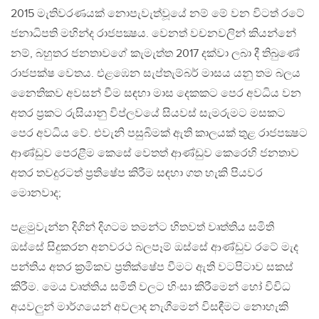
2015 මැතිවරණයක් නොපැවැත්වූයේ නම් මේ වන විටත් රටේ
ජනාධිපති මහින්ද රාජපක්‍ෂය. වෙනත් වචනවලින් කියන්නේ
නම්, බහුතර ජනතාවගේ කැමැත්ත 2017 දක්වා ලබා දී තිබුණේ
රාජපක්ෂ වෙතය. එළඹෙන සැප්තැම්බර් මාසය යනු තම බලය
නෛතිකව අවසන් වීම සඳහා මාස දෙකකට පෙර අවධිය වන
අතර ප්‍රකට රුසියානු විප්ලවයේ සියවස් සැමරුමට මසකට
පෙර අවධිය වේ. එවැනි පසුබිමක් ඇති කාලයක් තුළ රාජපක්‍ෂට
ආණ්ඩුව පෙරළීම කෙසේ වෙතත් ආණ්ඩුව කෙරෙහි ජනතාව
අතර තවදුරටත් ප්‍රතිෂේප කිරීම සඳහා ගත හැකි පියවර
මොනවාද;
පළමුවැන්න දිගින් දිගටම තමන්ට හිතවත් වෘත්තිය සමිති
ඔස්සේ සිදුකරන අනවරථ බලපෑම් ඔස්සේ ආණ්ඩුව රටේ මැද
පන්තිය අතර ක්‍රමිකව ප්‍රතික්ෂේප වීමට ඇති වටපිටාව සකස්
කිරීම. මෙය වෘත්තිය සමිති වලට හිංසා කිරීමෙන් හෝ විවිධ
අයවලුන් මාර්ගයෙන් අවලාද නැගීමෙන් විසඳීමට නොහැකි