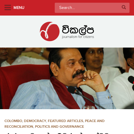
S
Search
MENU
k
for:
i
p
t
o
m
a
i
n
c
o
n
t
e
n
COLOMBO
,
DEMOCRACY
,
FEATURED ARTICLES
,
PEACE AND
t
RECONCILIATION
,
POLITICS AND GOVERNANCE