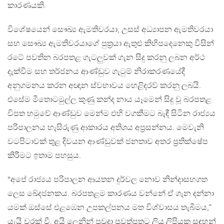
කාරණයකි.
විශේෂයෙන් සෞඛ්‍ය ඇමතිවරයා, උසස් අධ්‍යාපන ඇමතිවරයා
සහ සෞඛ්‍ය ඇමතිවරයාගේ පුත්‍රයා ඇතුළු කිහිපදෙනෙකු විසින්
රටේ පවතින බරපතළ ගැටලුවක් ගැන සිදු කරනු ලබන අර්ථ
දැක්වීම සහ තර්ජනය ආණ්ඩුව ගැටුම් නිරාකරණයේදී
අනුගමනය කරන අඥාන ස්වභාවය හෙළිදරව් කරනු ලබයි.
එසේම මීතොටමුල්ල කුණු කන්ද නාය යෑමෙන් සිදු වූ බරපතළ
විපත හමුවේ ආණ්ඩුව මෙන්ම එහි වගකීමට බැඳී සිටින රාජ්‍යය
පරිපාලනය හැසිරුණු ආකාරය අතිශය අප්‍රසන්නය. මෙවැනි
වටපිටාවක් තුළ දිවයන ආණ්ඩුවක් ජනතාව අතර ප්‍රතික්ෂේප
කිරීමට ඉතාම පහසුය.
“අපේ රාජ්‍යය පරිපාලන ආයතන දුර්වල නොව නින්දාසහගත
ලෙස ඛේදජනකය. බරපතළම කාරණය වන්නේ ඒ ගැන දන්නා
යමක් ඔස්සේ එළඹෙන උපකල්පනය මත විශ්වාසය තැබීමය,”
යැයි වරක් වී. අයි ලෙනින් ප්‍රවුදා පුවත්පතට ලියු ලිපියක සඳහන්