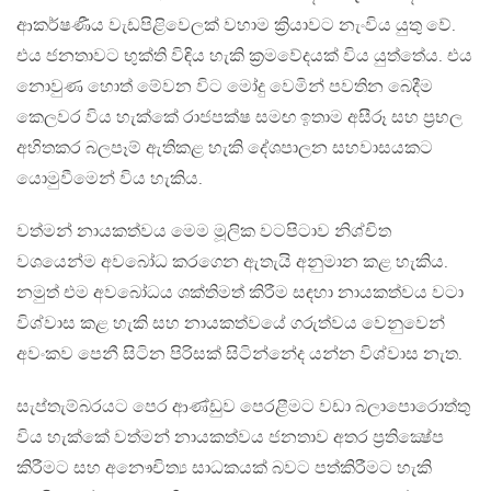
ආකර්ෂණීය වැඩපිළිවෙලක් වහාම ක්‍රියාවට නැංවිය යුතු වේ.
එය ජනතාවට භුක්ති විඳිය හැකි ක්‍රමවේදයක් විය යුත්තේය. එය
නොවුණ හොත් මේවන විට මෝදු වෙමින් පවතින බෙදීම
කෙලවර විය හැක්කේ රාජපක්ෂ සමඟ ඉතාම අසීරූ සහ ප්‍රභල
අහිතකර බලපෑම් ඇතිකළ හැකි දේශපාලන සහවාසයකට
යොමුවීමෙන් විය හැකිය.
වත්මන් නායකත්වය මෙම මූලික වටපිටාව නිශ්චිත
වශයෙන්ම අවබෝධ කරගෙන ඇතැයි අනුමාන කළ හැකිය.
නමුත් එම අවබෝධය ශක්තිමත් කිරීම සඳහා නායකත්වය වටා
විශ්වාස කළ හැකි සහ නායකත්වයේ ගරුත්වය වෙනුවෙන්
අවංකව පෙනී සිටින පිරිසක් සිටින්නේද යන්න විශ්වාස නැත.
සැප්තැම්බරයට පෙර ආණ්ඩුව පෙරළීමට වඩා බලාපොරොත්තු
විය හැක්කේ වත්මන් නායකත්වය ජනතාව අතර ප්‍රතික්‍ෂේප
කිරීමට සහ අනෞචිත්‍ය සාධකයක් බවට පත්කිරීමට හැකි