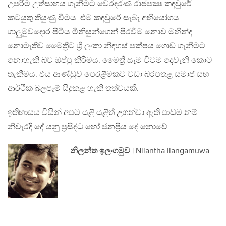
උපරිම උත්සාහය ගැනීමට වෙරදරණ රාජපක්‍ෂ කඳවුරේ
කටයුතු තියුණු වීමය. එම කඳවුරේ සැබෑ අභියෝගය
ගාලුමුවදොර පිටිය මිනිසුන්ගෙන් පිරවීම නොව මහින්ද
නොමැතිව මෛත්‍රීට ශ්‍රී ලංකා නිදහස් පක්ෂය ගොඩ ගැනීමට
නොහැකි බව ඔප්පු කිරීමය. මෛත්‍රී සෑම විටම දෙවැනි කොට
තැකීමය. එය ආණ්ඩුව පෙරළීමකට වඩා බරපතළ සමාජ සහ
ආර්ථික බලපෑම් සිදුකළ හැකි තත්වයකි.
ඉතිහාසය විසින් අපට යළි යළිත් උගන්වා ඇති පාඩම නම්
නිවැරදි දේ යනු ප්‍රසිද්ධ හෝ ජනප්‍රිය දේ නොවේ.
නිලන්ත ඉලංගමුව
| Nilantha Ilangamuwa