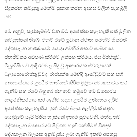
සිදුකරන කටයුතු මෙන්ම ප්‍රකාශ කරන අදහස් වලින් පැහැදිලි
වේ.
මේ අනුව, සැප්තැම්බර් වන විට අපේක්ෂා කළ හැකි එක් මූලික
කටයුත්තක් තිබේ. එනම් රටේ ප්‍රධාන ස්ථාන තමන්ට හිතවත්
දේශපාලන කණඩායම් යොදා අවහිර කොට සාමන්‍යය
ජනජීවිතය අඩපණ කිරීමට උත්සහ කිරීමය. එය ඊජිප්තුව,
ටියුනිසීයාව ආදී රටවල සිදු වූ ආකාරයක ස්වරූපයක්
බලාපොරොත්තු වුවද, රාජපක්ෂ මෙහිදී ආණ්ඩුවට සහ එහි
නායකත්වයට උපරිම හානියක් කිරීම මූලික අවශ්‍යතාවය කර
ගැනීම සහ රටේ බහුතර ජනතාව හමුවේ තම ව්‍යාපාරය
සාදාරනීකරනය කර ගැනීම සඳහා උපරිම උත්සහය දැරීම
අපේක්ෂා කළ හැකිය. ඉන් රටේ බලය ඇල්ලීමක් සඳහා
යොමුවේ යැයි සිතිය හැක්කේ ඉතාම සුළුවෙනි. මන්ද, තම
දේශපාලන ව්‍යාපාරයට පිළිගත හැකි ශක්තිමත් විදෙස්
දේශපාලන බලයක අනුමැතිය ලබා ගැනීම ඉතාම අපහසු