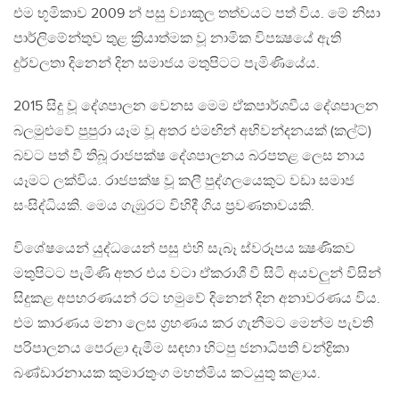
එම භූමිකාව 2009 න් පසු ව්‍යාකූල තත්වයට පත් විය. මේ නිසා
පාර්ලිමේන්තුව තුළ ක්‍රියාත්මක වූ නාමික විපක්‍ෂයේ ඇති
දුර්වලතා දිනෙන් දින සමාජය මතුපිටට පැමිණියේය.
2015 සිදු වූ දේශපාලන වෙනස මෙම ඒකපාර්ශවීය දේශපාලන
බලමුළුවේ පුපුරා යෑම වූ අතර එමඟින් අභිවන්දනයක් (කල්ට්)
බවට පත් වී තිබූ රාජපක්ෂ දේශපාලනය බරපතළ ලෙස නාය
යෑමට ලක්විය. රාජපක්ෂ වූ කලී පුද්ගලයෙකුට වඩා සමාජ
සංසිද්ධියකි. මෙය ගැඹුරට විහිදී ගිය ප්‍රවණතාවයකි.
විශේෂයෙන් යුද්ධයෙන් පසු එහි සැබෑ ස්වරූපය ක්‍ෂණිකව
මතුපිටට පැමිණි අතර එය වටා ඒකරාශී වී සිටි අයවලුන් විසින්
සිදුකළ අපහරණයන් රට හමුවේ දිනෙන් දින අනාවරණය විය.
එම කාරණය මනා ලෙස ග්‍රහණය කර ගැනීමට මෙන්ම පැවති
පරිපාලනය පෙරළා දැමීම සඳහා හිටපු ජනාධිපති චන්ද්‍රිකා
බණ්ඩාරනායක කුමාරතුංග මහත්මිය කටයුතු කළාය.