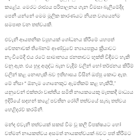
කළේය. මෙරට රාජ්‍යය පරිපාලනය ගැන විමසා බැලීමේදීද
පෙනී යන්නේ මෙම මූලික කාරණයට නියත වශයෙන්ම
සමපාත වන තත්වයකි.
එවැනි ආයතනික ව්‍යුහයක් ශෝධනය කිරීමේ යහපත්
චේතනාවක් තිබේනම් ආණ්ඩුවේ න්‍යායපත්‍රය ක්‍රියාවට
නැංවීමේදී එය රටේ සාමාන්‍යය ජනතාවට භුක්ති විඳීමට හැකි
වනු ඇත. එය හුදු අශුද්ධ බැන වැදීම් වලින් හෝ තර්ජනය කිරීම්
වලින් කළ නොහැකි බව ඉතිහාසය විසින් ඔප්පු කොට ඇත.
මේ නිසා “ ඕනෑම ගොනෙකුට ඇමතිකම් කළ හැකියි,”
යනුවෙන් එක්තරා වෘත්තීය සමිති නායකයෙකු මෑතකදී මාධ්‍යය
ඉදිරියේ සඳහන් කළේ පවතින රෝගී තත්වයේ සැබෑ තත්වය
හෙළිදරව් කරමිනි.
මන්ද එවැනි තත්වයක් සකස් වීම වූ කලී විපක්ෂයට හෝ
වත්මන් නායකත්වය අසමත් නායකත්වයක් බවට පත් කිරීමට