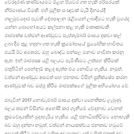
වෙරදරණ කණ්ඩායමට මීළඟ පියවර ගත හැකි පරිසරයක්
නිර්මාණය වීමකි. එහි මූලික සංඥාවක් මැයි දිනයේදී
ගාලුමුවදොර පැවති දේශපාලන රැළියෙන් ලබාදීමට හැකි වූයේද
යන්න බොහෝ අයට කල්පනා කළ හැකි මාතෘකාවකි.
රාජපක්ෂ වත්මන් ආණ්ඩුවට සැප්තැම්බර් මාසය දකවා කල්
ලබා දීම තුළ හඳුනා ගත හැකි ක්‍රමෝපායේ ප්‍රයෝගික භාවිතය
එයයි.ඊට අමතරව ඔහු බෞද්ධ පන්සල මනාව භාවිතා කරනු
ඇත. ඉන් රාජපක්‍ෂ යළි බලයට පැමිණීමට උත්සහ කිරීමක්
මතුපිටින් පෙන්නුම් කළද ඇත්ත එය නොවිය හැකිය. නමුත්,
වත්මන් ආණ්ඩුව අසමත් සහ ජනතාව විසින් ප්‍රතික්ෂේප කරන
ආණ්ඩුවක් බව ඔප්පු කිරීම රාජපක්ෂගේ මූලික අභියෝගය වේ.
එබැවින් 2017 නොවැම්බර් මාසය දක්වා නෛතිකව ලැබුණු
බලය තමන් විසින්ම අහෝසී කර ගැනීමේ වේදනාව වෙනත්
ක්‍රමවේදයකින් මුදාහැරිය හැකිය. යළි ජනාධිපතිවීමට නොහැකි
බව ඔහු දන්නා නමුත්, වත්මන් නායකත්වය ජනතාව හමුවේ
අසමත් කිරීම ඔහුගේ මූලික අවශ්‍යතාවයන් වලින් එකක් බව