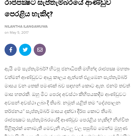
රාජපක්‍ෂට සැප්තැම්බරයේ ආණ්ඩුව
පෙරළිය හැකිද?
NILANTHA ILANGAMUWA
on
May 5, 2017
ඇයි මේ සැප්තැම්බර්? හිටපු ජනාධිපති මහින්ද රාජපක්‍ෂ මහතා
වත්මන් ආණ්ඩුවට ආයු කාලය ඇත්තේ එළඹෙන සැප්තැම්බර්
මාසය වන තෙක් පමණක් බව සඳහන් කොට ඇත. එනම් තවත්
මාස හතරකි. ඔහු මීට පෙරද අවස්ථා කිහිපයකදීම ආණ්ඩුවට
අවසන් අවස්ථා ලබා දී තිබේ. නමුත් යළිත් තම “දේශපාලන
තර්ජනය” සැප්තැම්බර් මාසය දක්වා දීර්ඝ කොට තිබේ.
රාජපක්‍ෂට සැප්තැම්බරයේදී ආණ්ඩුව පෙරළිය හැකිද? නිශ්චිත
පිළිතුරක් නොමැති මෙවැනි ගැටලු වල පසුබිම මෙන්ම මුහුණ