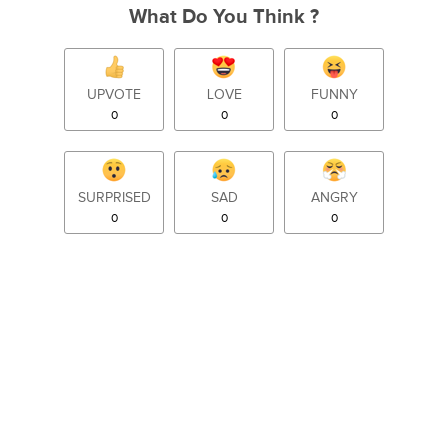
What Do You Think ?
UPVOTE
LOVE
FUNNY
0
0
0
SURPRISED
SAD
ANGRY
0
0
0