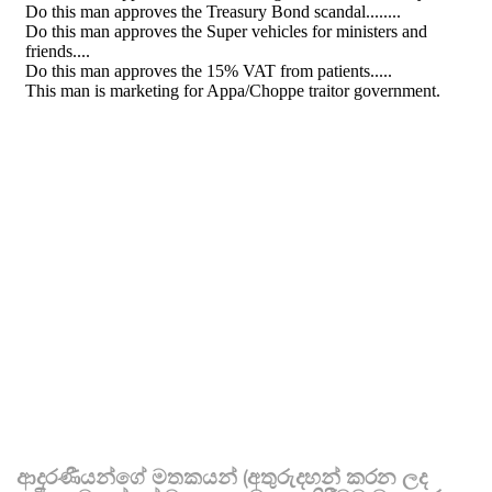
ආදරණීයන්ගේ මතකයන් (අතුරුදහන් කරන ලද