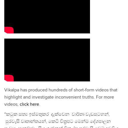
Vikalpa has produced hundreds of short-form videos that
highlight and investigate inconvenient truths. For more
videos,
click here
.
"කටුක සත්‍ය ඉස්මතුකර දැක්වෙන වාර්තා වැඩසටහන්,
පුරවැසි වෘතාන්තයන්, කෙටි චිත්‍රපට මෙන්ම දේශපාලන