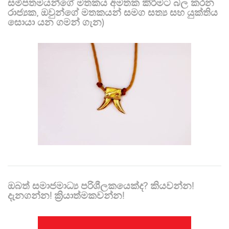
සමීපතමයන්ගේ මතකය අමතක කිරීමට බල කරන
රාජ්‍යක, ඔවුන්ගේ මතකයන් සමග සත්‍ය සහ යුක්තිය
සොයා යන ගමන් ගැන)
ඔබත් සමාජමාධ්‍ය පරිශීලකයෙක්ද? කියවන්න!
දැනගන්න! ක්‍රියාත්මකවන්න!