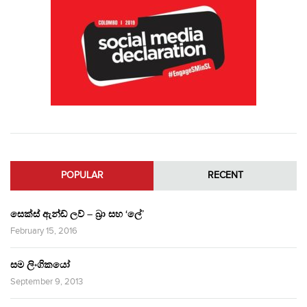
POPULAR
RECENT
සෙක්ස් ඇන්ඩ් ලව් – බ්‍රා සහ ‘ලේ’
February 15, 2016
සම ලිංගිකයෝ
September 9, 2013