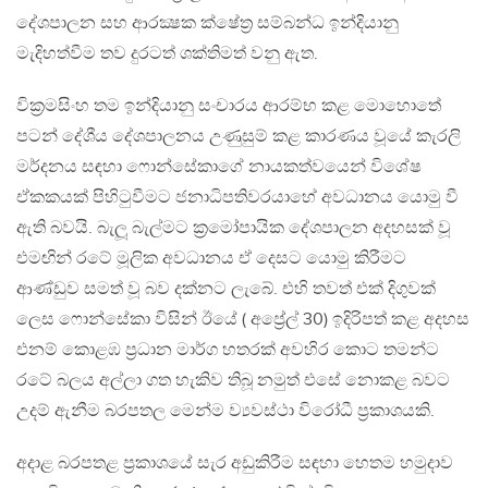
දේශපාලන සහ ආරක්‍ෂක ක්ෂේත්‍ර සම්බන්ධ ඉන්දියානු
මැදිහත්වීම තව දුරටත් ශක්තිමත් වනු ඇත.
වික්‍රමසිංහ තම ඉන්දියානු සංචාරය ආරම්භ කළ මොහොතේ
පටන් දේශීය දේශපාලනය උණුසුම් කළ කාරණය වූයේ කැරලි
මර්දනය සඳහා ෆොන්සේකාගේ නායකත්වයෙන් විශේෂ
ඒකකයක් පිහිටුවීමට ජනාධිපතිවරයාහේ අවධානය යොමු වී
ඇති බවයි. බැලූ බැල්මට ක්‍රමෝපායික දේශපාලන අදහසක් වූ
එමඟින් රටේ මූලික අවධානය ඒ දෙසට යොමු කිරීමට
ආණ්ඩුව සමත් වූ බව දක්නට ලැබේ. එහි තවත් එක් දිගුවක්
ලෙස ෆොන්සේකා විසින් ඊයේ ( අප්‍රේල් 30) ඉදිරිපත් කළ අදහස
එනම් කොළඹ ප්‍රධාන මාර්ග හතරක් අවහිර කොට තමන්ට
රටේ බලය අල්ලා ගත හැකිව තිබූ නමුත් එසේ නොකළ බවට
උදම් ඇනීම බරපතල මෙන්ම ව්‍යවස්ථා විරෝධී ප්‍රකාශයකි.
අදාළ බරපතළ ප්‍රකාශයේ සැර අඩුකිරීම සඳහා හෙතම හමුදාව