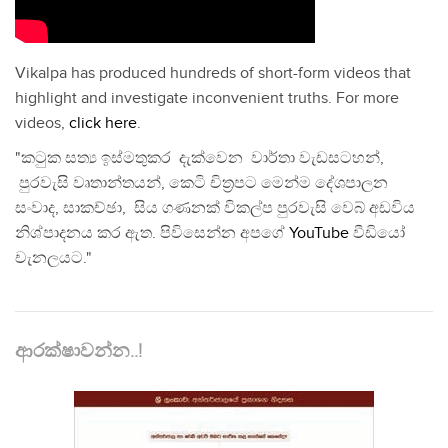
Vikalpa has produced hundreds of short-form videos that
highlight and investigate inconvenient truths. For more
videos,
click here
.
"කටුක සත්‍ය ඉස්මතුකර දැක්වෙන වාර්තා වැඩසටහන්,
පුරවැසි වෘතාන්තයන්, කෙටි චිත්‍රපට මෙන්ම දේශපාලන
සංවාද, සාකච්ඡා, සිය ගණනක් විකල්ප පුරවැසි වෙබ් අඩවිය
නිශ්පාදනය කර ඇත. පිවිසෙන්න අපගේ
YouTube
වීඩියෝ
චැනලයට."
ආරක්ෂාවන්න..!