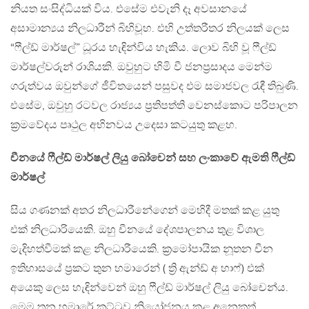
නියත සංසිද්ධියක් විය. එසේම එවැනි දෑ අවසානයේ
අසාමාන්‍යය නිලධාරීන් බිහිවූහ. එහි උත්තරීතර නිලයක් ලෙස
“ෆීල්ඩ් මාර්ෂල්” ධූරය හැඳින්විය හැකිය. ලොව බිහි වූ ෆීල්ඩ්
මාර්ෂල්වරුන් රාශියකි. ඔවුහුට හිමි වී ජනප්‍රසාදය මෙන්ම
ගරුත්වය ඔවුන්ගේ ජීවිතයෙන් පසුවද එම සමාජවල රැඳී තිබුණි.
එසේම, ඔවුහු රටවල රාජ්‍යය ප්‍රතිපත්ති වෙනස්කොට පරිපාලන
ක්‍රමවේදය පෘථුල අභිනවය උදෙසා කටයුතු කළහ.
චීනයේ ෆීල්ඩ් මාර්ෂල් ලියු බෝචෙන් සහ ලංකාවේ ඇමති ෆීල්ඩ්
මාර්ෂල්
සිය ගණනක් අතර නිලධාරීනේගෙන් මෙහිදී මතක් කළ යුතු
එක් නිලධාරියෙකි. ඔහු චීනයේ දේශපාලනය තුළ විශාල
මැදිහත්වීමක් කළ නිලධාරීයෙකි. ක්‍රමෝපායික නූතන චීන
ඉතිහාසයේ ප්‍රකට තුන හමාරෙන් ( ත්‍රි ඇන්ඩ් අ හාෆ්) එක්
අයෙකු ලෙස හැඳින්වෙන් ඔහු ෆීල්ඩ් මාර්ෂල් ලියු බෝචෙන්ය.
මෙම තුන හමාරේ කට්ටුව නියෝජනය කළ අනෙකුත්