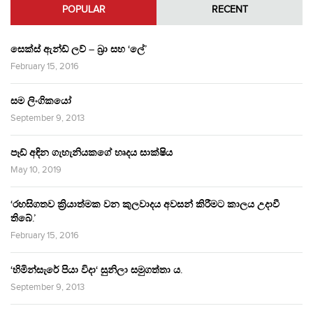
POPULAR
RECENT
සෙක්ස් ඇන්ඩ් ලව් – බ්‍රා සහ ‘ලේ’
February 15, 2016
සම ලිංගිකයෝ
September 9, 2013
පෑඩ් අඳින ගැහැනියකගේ හෘදය සාක්ෂිය
May 10, 2019
‘රහසිගතව ක්‍රියාත්මක වන කුලවාදය අවසන් කිරීමට කාලය උදාවී
තිබේ.’
February 15, 2016
‘හිමින්සැරේ පියා විදා‘ සුනිලා සමුගත්තා ය.
September 9, 2013