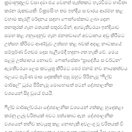
ක්‍රමානුකූලව වසා දමා එය වෙනත් පැත්තකට හැරවීමට භාවිතා
කරන රූකඩයකි. වික්‍රමසිංහ තම ඉන්දීය සංචාරය ආරම්භ කළ
වහාම කැරලි මර්දනය සඳහා ෆොන්සේකාට ලබා දෙන
තනතුරක් ගැන මතයක් පතුරවමින්, අගමැතිවරයා ඉන්දියාව
සමඟ කළ ගනුදෙනුව ගැන ජනතවාගේ අවධානය අඩු කිරීමට
උත්සහ කිරීමට ආණ්ඩුව උත්සහ කළ බවක් අදාළ නාටකයේ
සම්පූර්ණ විගඩම දෙස බැලීමේදී හඳුනා ගත හැකි වේ. මෙය
පළමු උත්සාහය නොවේ. ෆොන්සේකා “ප්‍රාදේශීය සංවර්ධන”
ඇමතිවරයා ලෙස කටයුතු කිරීමට පෙර එනම් නව නායකත්වය
බලයට පැමිණ මාස දෙකකින් පසු ඔහුට පිරිනැමූ “ෆීල්ඩ්
මාර්ෂල්” ධූරය පිරිනැමූ මොහොතේ පටන් දේශපාලනික
වශයෙන් සිදු වූයේ එයයි.
ෆීල්ඩ් මාර්ෂල්වරයා දේශපාලනික වශයෙන් ගත්කළ හුදෙකළා
කරනු ලැබූ චරිතයක් බවට පත්කොට ඇත. දේශපාලනික
වශයෙන් තනිව කටයුතු කළ නොහැකි අවලංගු වූ චරිතයක් වී