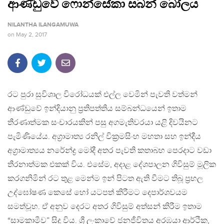
ආණ්ඩුවේ ෆොන්සේකා සබන් බෝලය
NILANTHA ILANGAMUWA
on
May 2, 2017
රට පුරා සුවිශාල විරෝධයක් එල්ල වෙමින් පැවති වත්මන්
ආණ්ඩුවේ ඉන්දියානු ප්‍රතිපත්තිය සම්බන්ධයෙන් ඉතාම
තීරණාත්මක සංචාරයකින් පසු අගමැතිවරයා යළි දිවයිනට
පැමිණියේය. අග්‍රාමාත්‍ය රනිල් වික්‍රමසිංහ මහතා සහ ඉන්දීය
අග්‍රාමාත්‍යය නරේන්ද්‍ර මෝදී අතර පැවති කතාබහ පෙරදාට වඩා
තීරනාත්මක එකක් විය. එසේම, අදාළ දේශපාලන ගිවිසුම් මූලික
කරගනිමින් රට තුළ මෙන්ම ඉන් පිටත ඇති වීමට තිබූ ප්‍රභල
උද්ඝෝෂණ කෙසේ හෝ යටපත් කිරීමට දෙපාර්ශවයම
සමත්වූහ. ඒ අනුව දෙරට අතර ගිවිසුම් අත්සන් කිරීම ඉතාම
“සාමකාමීව” සිදු විය. ශ්‍රී ලංකාවේ ජනජීවිතය අරඹයා ආර්ථික,