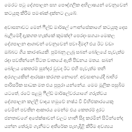
මෙරට පටු දේශපාලන සහ පෞද්ගලික අභිලාෂයන් වෙනුවෙන්
කටයුතු කිරීම පමණක් දක්නට ලැබේ.
අවාසනාවට මෙන් ෆීල්ඩ් මාර්ෂල් ෆොන්සේකාගේ කටයුතු දෙස
බැලීමේදී දැකගත හැක්කේ කුමක්ද? පෙරදා සගයා මෙකල
දේශපාලන ආශාවන් වෙනුවෙන් පවා දීමද? එය ඊට වඩා
ඔබ්බට ගිය කාරණයකි. පුම්බනු ලැබූ සබන් බෝලයේ පැවැත්ම
රඳා පවතින්නේ පිටත වාතයේ ඇති පීඩනය මතය. සබන්
බෝලය කෙතරම් සුන්දර වුවද ඊට එහි පැවැත්ම තනි
අරගලයකින් ආරක්‍ෂා කරගත නොහේ. අවසානයේදී බාහිර
පාරිසරික සාධක මත එය පුපුරා යන්නේය. මෙම මූලික පසුබිම
යටතේ, රටේ පළමු ෆීල්ඩ් මාර්ෂල්වරයාගේ ගරුත්වය
දේශපාලන කල්ලි වාදය හමුවේ නෂ්ඨ වී විහිළුකාරයෙකු
වෙමින් පවතින ආකාරය මෙන්ම එය කෙතරම් දුරට
ජනතාවගේ අපේක්ෂාවන් වලට හානී සිදු කරමින් සිටින්නේද
යන්න තේරුම් ගැනීමට අතිරේක පැහැදිළි කිරීම අවශ්‍යය