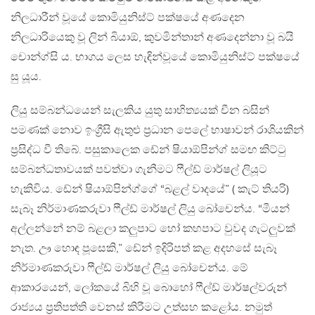
නිලධාරීන් වූයේ කොමියුනිස්ට් පක්ෂයේ අණදෙන
නිලධාරියෙකු වූ ලින් බියාඕ, කුවමින්තාන් අණදෙන්නා වූ බයි
චොන්ග්සි ය. භාගය ලෙස හැඳින්වූයේ කොමියුනිස්ට් පක්ෂයේ
සු යූය.
ලියු සම්බන්ධයෙන් සැලකිය යුතු සාහිත්‍යයක් චීන බසින්
පමණක් නොව ඉංග්‍රීසි ඇතුළු ප්‍රධාන පෙලේ භාෂාවන් රාශියකින්
ප්‍රසිද්ධ වී තිබේ. පසුකාලෙක ඩේන් ෂියාඕපින්ග් සමඟ කිට්ටු
සම්බන්ධතාවයක් පවත්වා ගැනීමට ෆීල්ඩ් මාර්ෂල් ලියූට
හැකිවිය. ඩේන් ෂියාඕපින්ග්ගේ “බළල් වාදයේ” ( කැට් තියරි)
සැබෑ නිර්මාණකරුවා ෆීල්ඩ් මාර්ෂල් ලියු බෝචෙන්ය. “මීයන්
අල්ලන්නේ නම් බළලා කලුපාට හෝ කහපාට වුවද ගැටලුවක්
නැත. ඌ හොඳ පූසෙකි,” ඩේන් ඉදිරිපත් කළ අදහසේ සැබෑ
නිර්මාණකරුවා ෆීල්ඩ් මාර්ෂල් ලියු බෝචෙන්ය. මේ
ආකාරයෙන්, ලෝකයේ බිහි වූ බොහෝ ෆීල්ඩ් මාර්ෂල්වරුන්
රාජ්‍යය ප්‍රතිපත්ති වෙනස් කිරීමට උත්සහ කළෝය. නමුත්