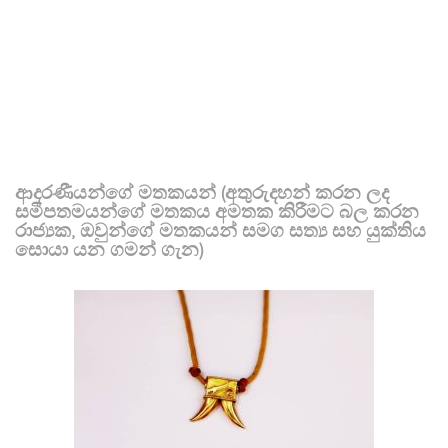
ආදරණීයන්ගේ මතකයන් (අතුරුදහන් කරන ලද
සමීපතමයන්ගේ මතකය අමතක කිරීමට බල කරන
රාජ්‍යක, ඔවුන්ගේ මතකයන් සමග සත්‍ය සහ යුක්තිය
සොයා යන ගමන් ගැන)