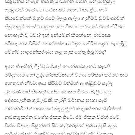
සතු විනය නමැති කාරණය රැගෙන එමින්, විනයානුකූල
හමුදාවක් එසේ නොකරන බව සඳහන් කළේය. ඉන්
කියවෙන්නේ ඔහුට රටේ බලය අල්ලා ගැනීමට වුවමණාවක්
තිබූ නමුත් සමස්ථ හමුදාව සතු විනය හේතුවන් එසේ කිරීමට
නොහැකි වූ බවද? ඉන් අනියමින් කියන්නේ, රාජපක්‍ෂ
පරිපාලනය විසින් ෆොන්සේකා මර්දනය කිරීම සඳහා පැහැදිලි
මෙන්ම සාදාරනීකරණය කළ හැකි හේතූ තිබූ බවද?
අනෙක් අතින්, ෆීල්ඩ් මාර්ෂල් ෆොන්සේකා හට කැරලි
මර්දනයට හෝ උද්ඝෝෂකයින්ගේ විනය පරික්ෂා කිරීමට නව
තනතුරක් නිර්මාණය කිරීමට වත්මන් ආණ්ඩුවට සැබෑ
වුවමණාවක් තිබේද? යන්න වෙනම විමසා බැලිය යුතු
දේශපාලනික ගැටලුවකි. කැරලි මර්දනය සඳහා යැයි
නම්කරමින් ජනතාවගේ බදු මුදලින් කාලාන්තරයක් තිස්සේ
නඩත්තු කරන විශේෂ ඒකක තිබේ. එම ඒකක විසින් රටේ
විශ්ව විද්‍යාල සිසුන්ගේ සිට කුලීකරුවන් දක්වා වූ සියලුම
පාර්ශවන් හට හිතේ මනාපෙට තඩිබා ඔවුන්ට වදහිංසා