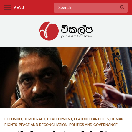
S
Search
MENU
k
for:
i
p
t
o
m
a
i
n
c
o
n
t
e
n
COLOMBO
,
DEMOCRACY
,
DEVELOPMENT
,
FEATURED ARTICLES
,
HUMAN
t
RIGHTS
,
PEACE AND RECONCILIATION
,
POLITICS AND GOVERNANCE