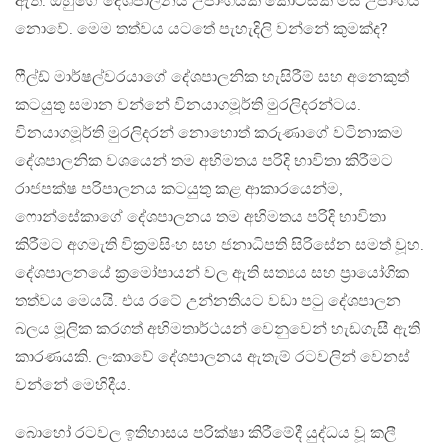
ඇත. ඔහුගේ දේශපාලනය උපාංගයක කොටසක් මිස උපාංගය
නොවේ. මෙම තත්වය යටතේ පැහැදිලි වන්නේ කුමක්ද?
ෆීල්ඩ් මාර්ෂල්වරයාගේ දේශපාලනික හැසිරීම් සහ අනෙකුත්
කටයුතු සමාන වන්නේ විනයාගමූර්ති මුරලිදරන්ටය.
විනයාගමූර්ති මුරලිදරන් නොහොත් කරුණාගේ වටිනාකම
දේශපාලනික වශයෙන් තම අභිමතය පරිදි භාවිතා කිරීමට
රාජපක්ෂ පරිපාලනය කටයුතු කළ ආකාරයෙන්ම,
ෆොන්සේකාගේ දේශපාලනය තම අභිමතය පරිදි භාවිතා
කිරීමට අගමැති වික්‍රමසිංහ සහ ජනාධිපති සිරිසේන සමත් වූහ.
දේශපාලනයේ ක්‍රමෝපායන් වල ඇති සත්‍යය සහ ප්‍රායෝගික
තත්වය මෙයයි. එය රටේ උන්නතියට වඩා පටු දේශපාලන
බලය මූලික කරගත් අභිමතාර්ථයන් වෙනුවෙන් හැඩගැසී ඇති
කාරණයකි. ලංකාවේ දේශපාලනය ඇතැම් රටවලින් වෙනස්
වන්නේ මෙහිදීය.
බොහෝ රටවල ඉතිහාසය පරික්ෂා කිරීමේදී යුද්ධය වූ කලී