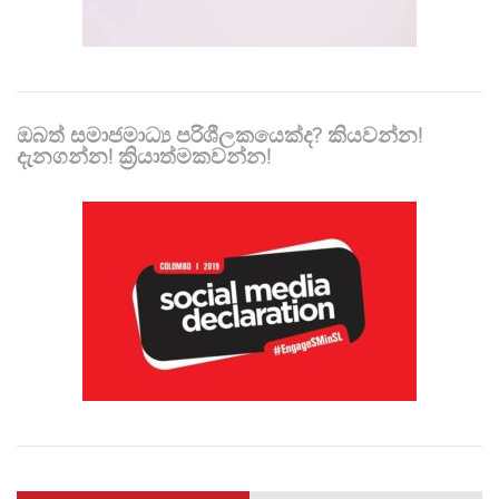
ඔබත් සමාජමාධ්‍ය පරිශීලකයෙක්ද? කියවන්න!
දැනගන්න! ක්‍රියාත්මකවන්න!