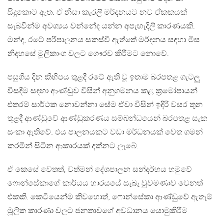
සිදුකොට ඇත. ඒ නිසා කැරලි මර්දනයට නව ඒකකයක්
සැබවින්ම අවශ්‍යය වන්නේද යන්න අපැහැදිලි කාරණයකි.
මන්ද, රටේ පරිපාලනය සකස්වී ඇත්තේ මර්දනය සඳහා මිස
නිදහසේ මූලිකාංග වලට ගෞරව කිරීමට නොවේ.
පසුගිය දින කිහිපය තුළදී රටේ ඇති වූ ඉතාම බරපතළ ගැටලු
විසඳීම සඳහා ආණ්ඩුව විසින් අනුගමනය කළ ක්‍රමෝපායන්
එතරම් සාර්ථක නොවන්නා සේම ඒවා විසින් ඉදිරි වසර තුන
තුළදී ආණ්ඩුවේ ආණ්ඩුකරණය සම්බන්ධයෙන් බරපතළ සැක
සංකා ඇතිවේ. එය පාලනයකට වඩා මර්ධනයක් වෙත ගමන්
කරමින් සිටින ආකාරයක් දක්නට ලැබේ.
ඒ කෙසේ වෙතත්, වත්මන් දේශපාලන සන්දර්භය හමුවේ
ෆොන්සේකාගේ කාර්යය භාරයයේ සැබෑ වුවමණාව වෙනත්
එකකි. කෙටියෙන්ම කිවහොත්, ෆොන්සේකා ආණ්ඩුවේ ඇතැම්
මූලික කාරණා වලට ජනතාවගේ අවධානය යොමුකිරීම