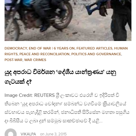
DEMOCRACY
,
END OF WAR | 6 YEARS ON
,
FEATURED ARTICLES
,
HUMAN
RIGHTS
,
PEACE AND RECONCILIATION
,
POLITICS AND GOVERNANCE
,
POST-WAR
,
WAR CRIMES
යුද අපරාධ විමර්ශන ‘දේශීය යාන්ත්‍රණය’ යනු
ගැටයක් ද?
Image Credit: REUTERS ශ‍්‍රී ලංකාවට එරෙහි ව ඉදිරිපත් වී
තිබෙන ‘යුද අපරාධ චෝදනා‘ සම්බන්ධ වගවීමේ ක‍්‍රියාවලියේ
ස්වභාවය පැහැදිළි කරමින්, ජනාධිපති සිරිසේන මහතා පසුගිය
දා බීබීසීය ට ලබා දුන් සම්මුඛ සාකච්ඡාවේ දී යළි…
VIKALPA
on
June 3, 2015