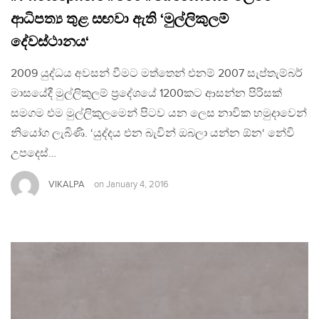
ආධිපත්‍ය තුළ සඟවා ඇති ‘මුල්ලිකුලම්
දේවස්ථානය‘
2009 යුද්ධය අවසන් වීමට මත්තෙන් එනම් 2007 සැප්තැම්බර්
මාසයේදී මුල්ලිකුලම් ප්‍රදේශයේ 1200කට ආසන්න පිරිසක්
සමගම එම මුල්ලිකුලමෙන් පිටව යන ලෙස නාවික හමුදාවෙන්
නියෝග ලැබිණි. ‘යුද්දය එන බැවින් ඔබලා යන්න ඕන‘ නේවි
උපදෙස්…
VIKALPA
on
January 4, 2016