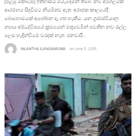
[පළමු කොටස] ඉතිහාසය මියැදෙමින් තිබේ. නව අරගලයක
ආරම්භය සිදුවීමට නියමිතව ඇත. අරාජක කාලයේදී
බොහොමයක් අශෝබන දෑ ගත හැකිය, යන ග්‍රාම්ස්චියානු
න්‍යාය අර්ධද්වීපයේ ක්‍රමයෙන් මතුවෙමින් පවතින නව රැල්ල
ලෙස හැඳින්වීමේ වරදක් නැත. ජනවාරී…
NILANTHA ILANGAMUWA
on
June 5, 2015