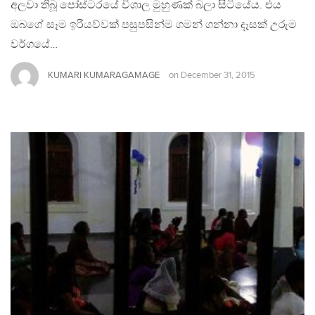
අලවා තිබූ පෝස්ටරයේ විශාල මුහුණක් බලා සිටියේය. එය
ඔබගේ සෑම ඉරියව්වක් පසුපසින්ම ගමන් ගන්නා දෑසක් උරුම
වර්ගයේ…
KUMARI KUMARAGAMAGE
on
December 31, 2015