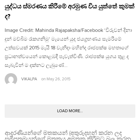
යුද්ධය ස්මරණය කිරීමේ අරමුණ විය යුත්තේ කුමක්
ද?
Image Credit: Mahinda Rajapaksha/Facebook ‘විරුවන් දිනා
දුන් මව්බිම රැකගනිමු‘ මැයෙන් යුද ජයග‍්‍රහණය සැමරීමේ
උත්සවයක් 2015 මැයි 18 වැනිදා මහින්ද රාජපක්ෂ මහතාගේ
ප‍්‍රධානත්වයෙන් කොළඹදී පැවැත්විණි. රාජපක්ෂ යුගය තුළ ද
සැබැවින් ම දක්නට ලැබුණේ…
VIKALPA
on
May 26, 2015
LOAD MORE...
ආදරණීයන්ගේ මතකයන් (අතුරුදහන් කරන ලද
සමීපතමයන්ගේ මතකය අමතක කිරීමට බල කරන