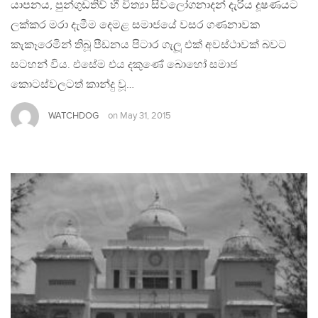
යාපනය, පුන්ගුඩතිව් හී විත්‍යා සිවලෝගනාදන් දැරිය දූෂණයට
ලක්කර මරා දැමීම දෙමළ සමාජයේ වසර ගණනාවක
කැකෑරෙමින් තිබූ පීඩනය පිටාර ගැලූ එක් අවස්ථාවක් බවට
සටහන් විය. එසේම එය දකුණේ බොහෝ සමාජ
කොටස්වලටත් කාන්දු වූ…
WATCHDOG
on
May 31, 2015