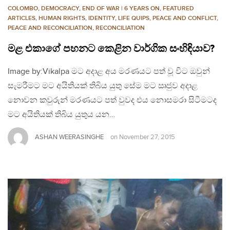
COLOMBO
,
DEMOCRACY
,
END OF WAR | 6 YEARS ON
,
FEATURED
ARTICLES
,
HUMAN RIGHTS
,
IDENTITY
,
LIFE QUIPS
,
PEACE AND CONFLICT
,
PEACE AND RECONCILIATION
,
RECONCILIATION
මළ එකාගේ පහනට කෙළින වාර්ගික සංහිඳියාව?
Image by:Vikalpa මට අදාළ අය මරණයට පත් වූ විට ඔවුන්
සැමරීමට මට අයිතියක් තිබිය යුතු සේම මට ඍජුව අදාළ
නොවන කවුරුන් මරණයට පත් වුවද එය නොසමරා සිටීමටද
මට අයිතියක් තිබිය යුතුය යන…
ASHAN WEERASINGHE
on
November 27, 2015