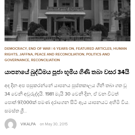
DEMOCRACY
,
END OF WAR | 6 YEARS ON
,
FEATURED ARTICLES
,
HUMAN
RIGHTS
,
JAFFNA
,
PEACE AND RECONCILIATION
,
POLITICS AND
GOVERNANCE
,
RECONCILIATION
යාපනයේ බුද්ධිමය පූජා භූමිය ගිණි තබා වසර 34යි
අද දින අප පසුකරන්නේ යාපනය පුස්තකාලය ගිනි තබා ගත වූ
34 වෙනි අවුරුද්දයි. 1981 මැයි 30 වෙනි දින, ඒ වන විටත්
පොත් 97,000ක් පමණ දරාගෙන සිටි ඇය යාපනයට අහිමි විය.
සමස්ත ශ්‍රී…
VIKALPA
on
May 30, 2015