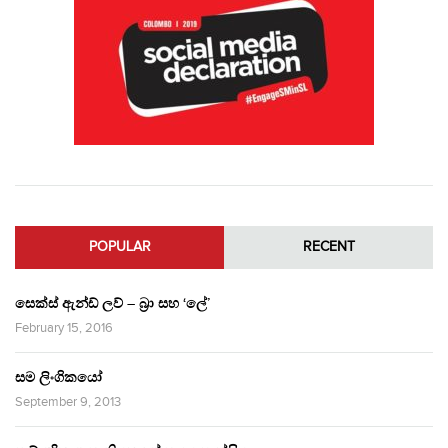
POPULAR
RECENT
සෙක්ස් ඇන්ඩ් ලව් – බ්‍රා සහ ‘ලේ’
February 15, 2016
සම ලිංගිකයෝ
September 9, 2013