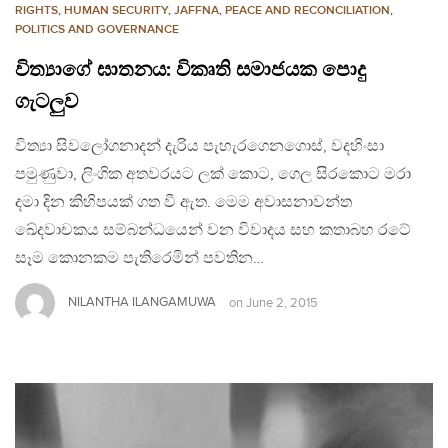
RIGHTS
,
HUMAN SECURITY
,
JAFFNA
,
PEACE AND RECONCILIATION
,
POLITICS AND GOVERNANCE
විත්‍යාගේ ඝාතනය: විකෘති සමාජයක පොදු
ගැටලුව
විත්‍යා සිවලෝගනාදන් දැරිය පැහැරගෙනගොස්, වදහිංසා
පමුණුවා, ලිංගික අතවරයට ලක් කොට, ගෙල සිරකොට මරා
දමා දින කිහිපයක් ගත වී ඇත. මෙම අවාසනාවන්ත
ඛේදවාචකය සම්බන්ධයෙන් වන විවාදය සහ කතාබහ රටේ
සෑම කොනකම පැතිරෙමින් පවතින…
NILANTHA ILANGAMUWA
on
June 2, 2015