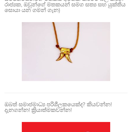
රාජ්‍යක, ඔවුන්ගේ මතකයන් සමග සත්‍ය සහ යුක්තිය
සොයා යන ගමන් ගැන)
ඔබත් සමාජමාධ්‍ය පරිශීලකයෙක්ද? කියවන්න!
දැනගන්න! ක්‍රියාත්මකවන්න!