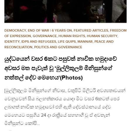
DEMOCRACY
,
END OF WAR | 6 YEARS ON
,
FEATURED ARTICLES
,
FREEDOM
OF EXPRESSION
,
GOVERNANCE
,
HUMAN RIGHTS
,
HUMAN SECURITY
,
IDENTITY
,
IDPS AND REFUGEES
,
LIFE QUIPS
,
MANNAR
,
PEACE AND
RECONCILIATION
,
POLITICS AND GOVERNANCE
යුද්ධයෙන් වසර 6කට පසුවත් නාවික හමුදාවේ
අවසර මත පැවැත් වූ ‘මුල්ලිකුලම් මිනිසුන්ගේ
නත්තල් දේව මෙහෙය‘(Photos)
[මුල්ලිකුලම් මිනිසුන්ගේ නිවාස, වතුපිටි මිලිටරි අවශ්‍යතාවයන්
වෙනුවෙන් සිය බලහත්කාරය යොදා මීට වසර 6කටත් පෙර
ලබාගත් නාවික හමුදාවෝ එහි ඇති දේවස්ථානයේ දේව
මෙහෙයට පසුගිය 24 දා රාත්‍රියේ සහභාගී වූ ඒ අවතැන්
මිනිසුන්ට කෝපි…