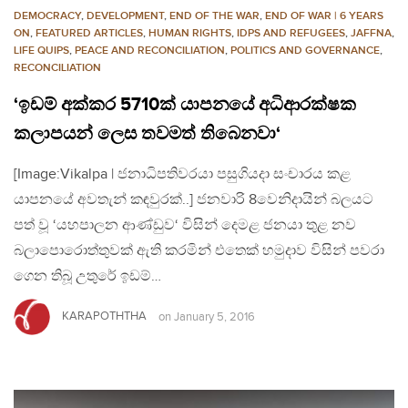
DEMOCRACY
,
DEVELOPMENT
,
END OF THE WAR
,
END OF WAR | 6 YEARS
ON
,
FEATURED ARTICLES
,
HUMAN RIGHTS
,
IDPS AND REFUGEES
,
JAFFNA
,
LIFE QUIPS
,
PEACE AND RECONCILIATION
,
POLITICS AND GOVERNANCE
,
RECONCILIATION
‘ඉඩම් අක්කර 5710ක් යාපනයේ අධිආරක්ෂක
කලාපයන් ලෙස තවමත් තිබෙනවා‘
[Image:Vikalpa | ජනාධිපතිවරයා පසුගියදා සංචාරය කළ
යාපනයේ අවතැන් කඳවුරක්..] ජනවාරි 8වෙනිදායින් බලයට
පත් වූ ‘යහපාලන ආණ්ඩුව‘ විසින් දෙමළ ජනයා තුළ නව
බලාපොරොත්තුවක් ඇති කරමින් එතෙක් හමුදාව විසින් පවරා
ගෙන තිබූ උතුරේ ඉඩම්…
KARAPOTHTHA
on
January 5, 2016