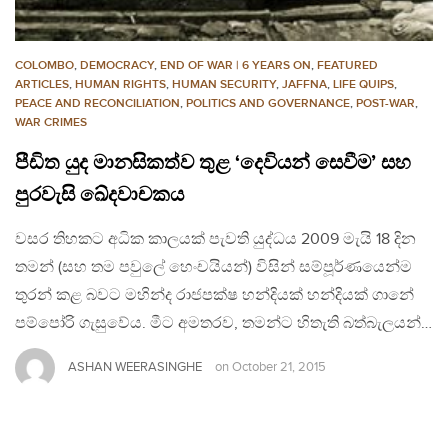
COLOMBO
,
DEMOCRACY
,
END OF WAR | 6 YEARS ON
,
FEATURED
ARTICLES
,
HUMAN RIGHTS
,
HUMAN SECURITY
,
JAFFNA
,
LIFE QUIPS
,
PEACE AND RECONCILIATION
,
POLITICS AND GOVERNANCE
,
POST-WAR
,
WAR CRIMES
පීඩිත යුද මානසිකත්ව තුළ ‘දෙවියන් සෙවීම’ සහ
පුරවැසි ඛේදවාචකය
වසර තිහකට අධික කාලයක් පැවති යුද්ධය 2009 මැයි 18 දින
තමන් (සහ තම පවුලේ හෙංචයියන්) විසින් සම්පූර්ණයෙන්ම
තුරන් කළ බවට මහින්ද රාජපක්ෂ හන්දියක් හන්දියක් ගානේ
පම්පෝරි ගැසුවේය. මීට අමතරව, තමන්ට හිතැති බත්බැලයන්…
ASHAN WEERASINGHE
on
October 21, 2015