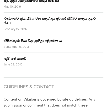
පෑඩ් අඳින ගැහැනියකගේ හෘදය සාක්ෂිය
May 10, 2019
‘රහසිගතව ක්‍රියාත්මක වන කුලවාදය අවසන් කිරීමට කාලය උදාවී
තිබේ.’
February 15, 2016
‘හිමින්සැරේ පියා විදා‘ සුනිලා සමුගත්තා ය.
September 9, 2013
‘භූමි’ ගේ කතාව
June 23, 2016
GUIDELINES & CONTACT
Content on Vikalpa is governed by site guidelines. Any
submission or comment that does not match these