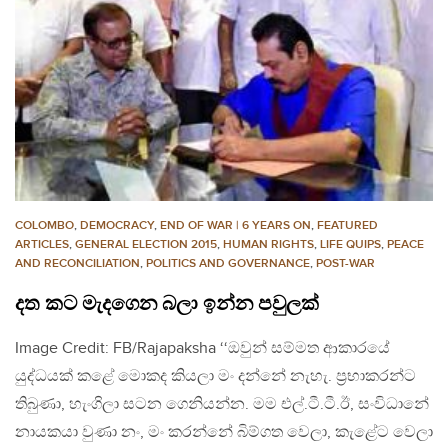
COLOMBO
,
DEMOCRACY
,
END OF WAR | 6 YEARS ON
,
FEATURED
ARTICLES
,
GENERAL ELECTION 2015
,
HUMAN RIGHTS
,
LIFE QUIPS
,
PEACE
AND RECONCILIATION
,
POLITICS AND GOVERNANCE
,
POST-WAR
දත කට මැදගෙන බලා ඉන්න පවුලක්
Image Credit: FB/Rajapaksha ‘‘ඔවුන් සම්මත ආකාරයේ
යුද්ධයක් කළේ මොකද කියලා මං දන්නේ නැහැ. ප‍්‍රභාකරන්ට
තිබුණා, හැංගිලා සටන ගෙනියන්න. මම එල්.ටී.ටී.ඊ, සංවිධානේ
නායකයා වුණා නං, මං කරන්නේ බිම්ගත වෙලා, කැළේට වෙලා