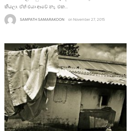
කියලා. ඒත් එයා ආවේ නෑ. එක…
SAMPATH SAMARAKOON
on
November 27, 2015