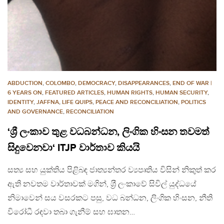
ABDUCTION
,
COLOMBO
,
DEMOCRACY
,
DISAPPEARANCES
,
END OF WAR |
6 YEARS ON
,
FEATURED ARTICLES
,
HUMAN RIGHTS
,
HUMAN SECURITY
,
IDENTITY
,
JAFFNA
,
LIFE QUIPS
,
PEACE AND RECONCILIATION
,
POLITICS
AND GOVERNANCE
,
RECONCILIATION
‘ශ්‍රී ලංකාව තුළ වධබන්ධන, ලිංගික හිංසන තවමත්
සිදුවෙනවා‘ ITJP වාර්තාව කියයි
සත්‍ය සහ යුක්තිය පිළිබඳ ජාත්‍යන්තර ව්‍යපෘතිය විසින් නිකුත් කර
ඇති නවතම වාර්තාවක් මගින්, ශ‍්‍රී ලංකාවේ සිවිල් යුද්ධයේ
නිමාවෙන් සය වසරකට පසු, වධ බන්ධන, ලිංගික හිංසන, නීති
විරෝධී රඳවා තබා ගැනීම් සහ ඝාතන…