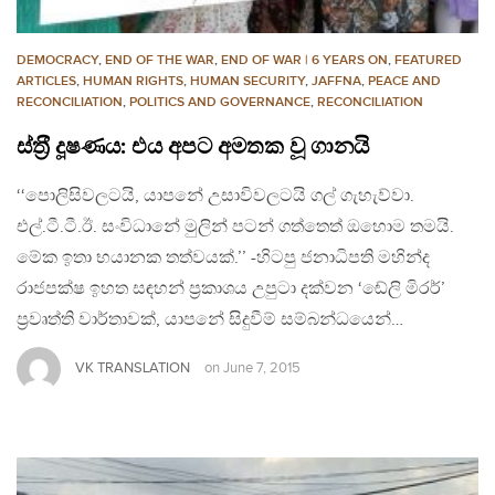
DEMOCRACY
,
END OF THE WAR
,
END OF WAR | 6 YEARS ON
,
FEATURED
ARTICLES
,
HUMAN RIGHTS
,
HUMAN SECURITY
,
JAFFNA
,
PEACE AND
RECONCILIATION
,
POLITICS AND GOVERNANCE
,
RECONCILIATION
ස්ත‍්‍රී දූෂණය: එය අපට අමතක වූ ගානයි
‘‘පොලිසිවලටයි, යාපනේ උසාවිවලටයි ගල් ගැහැව්වා.
එල්.ටී.ටී.ඊ. සංවිධානේ මුලින් පටන් ගත්තෙත් ඔහොම තමයි.
මේක ඉතා භයානක තත්වයක්.’’ -හිටපු ජනාධිපති මහින්ද
රාජපක්ෂ ඉහත සඳහන් ප‍්‍රකාශය උපුටා දක්වන ‘ඬේලි මිරර්’
ප‍්‍රවෘත්ති වාර්තාවක්, යාපනේ සිදුවීම් සම්බන්ධයෙන්…
VK TRANSLATION
on
June 7, 2015