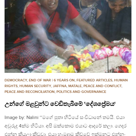
DEMOCRACY
,
END OF WAR | 6 YEARS ON
,
FEATURED ARTICLES
,
HUMAN
RIGHTS
,
HUMAN SECURITY
,
JAFFNA
,
MATALE
,
PEACE AND CONFLICT
,
PEACE AND RECONCILIATION
,
POLITICS AND GOVERNANCE
උන්ගේ මළවුන්ට වෙඩිතැබීමේ ‘දේශප්‍රේමය‘
Image by: Nalini ‘‘මගේ පුතා හිටියේ සංවිධානේ තමයි. එයා
අවුරුදු 4ක්ම හිටියා. අපි ඔක්කොම එයාට ආදරේ කලා. ගෙදර
එන්න කියලා කිවුවා. එයා හැමදාම කිව්වේ ඉක්මනට එන්නං