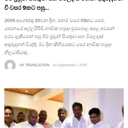
වී වසර 9කට පසු…
2006 අගෝස්තු 20වන දින, එනම් වසර 09කට පෙර,
යාපනයේ අල්ලයිපිඩි නාවික හමුදා මුරපොල අසල අවසන්
වරට දැකීමෙන් පසු ජිම් බ‍්‍රවුන් පියතුමා සහ විමලදාස්
අතුරුදහන් විය[1]. ඊට දින කිහිපයකට පෙර නාවික හමුදා
නිලධාරියකු…
VK TRANSLATION
on
September 1, 2015