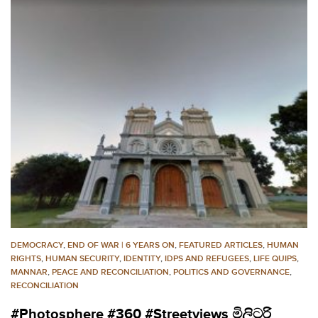
DEMOCRACY
,
END OF WAR | 6 YEARS ON
,
FEATURED ARTICLES
,
HUMAN
RIGHTS
,
HUMAN SECURITY
,
IDENTITY
,
IDPS AND REFUGEES
,
LIFE QUIPS
,
MANNAR
,
PEACE AND RECONCILIATION
,
POLITICS AND GOVERNANCE
,
RECONCILIATION
#Photosphere #360 #Streetviews මිලිටරි