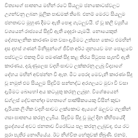
විත්‍යාගේ ඝාතනය මඟින් රටේ සියලුම ජනකොටස්වලට
උගන්වනු ලබන මූලික පාඩමක් තිබේ. එනම් මෙරට සියලුම
ජනතාවට මුහුණ දීමට ඇති පොදු ගැටලුවයි. ඒ වූ කලී ව්‍යුහීය
වශයෙන් රාජ්‍යයේ සිදුවී ඇති දෙදරා යෑමයි. නොයෙකුත්
දේශපාලනික කාරණා මත වසා දැමීමට උත්සහ කොට එමඟින්
දස දහස් ගණන් මිනිසුන්ගේ ජීවිත අර්ථ ශූන්‍යයව මහ පොළවේ
පස්වලට එකතු වීම පමණක් සිදු කළ තිරය පිටුපස සැඟවී ඇති
කාරණය, දරුණුලෙස වදහිංසාවට ලක්කරනු ලැබූ විද්‍යාගේ
දේහය මඟින් අච්ඡන්න වී ඇත. මීට පෙරද මෙවැනි කාරණා සිදු
වූ නමුත් එම සියලුම සිදුවීම් සන්නද්ධ අරගලයට මුවා වී වසා
දැමීමට බොහෝ අය කටයුතු කරනු ලැබූහ. විශේෂයෙන්
ඩග්ලස් දේවානන්දා මහතාගේ පාක්ෂිකයෙකු විසින් කුඩා
දැරියක ලිංගික වදහිංසාවට ලක්කොට ඇයගේ ඔලුවට ගලකින්
ගසා ඝාතනය කරනු ලැබීය. සිදුවීම සිදු වූ මුල් දින කිහිපයේදී
ප්‍රදේශයේ අවට ජනතාව විරෝධය පල කරනු ලැබුවද, එය රට
පුරා පැතිර නොගියේය. ඊට නිශ්චිත හේතුවක් තිබුණි. එනම්,