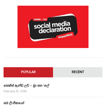
POPULAR
RECENT
සෙක්ස් ඇන්ඩ් ලව් – බ්‍රා සහ ‘ලේ’
February 15, 2016
සම ලිංගිකයෝ