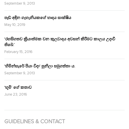
September 9, 2013
පෑඩ් අඳින ගැහැනියකගේ හෘදය සාක්ෂිය
May 10, 2019
‘රහසිගතව ක්‍රියාත්මක වන කුලවාදය අවසන් කිරීමට කාලය උදාවී
තිබේ.’
February 15, 2016
‘හිමින්සැරේ පියා විදා‘ සුනිලා සමුගත්තා ය.
September 9, 2013
‘භූමි’ ගේ කතාව
June 23, 2016
GUIDELINES & CONTACT