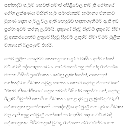
සන්නද්ධ ගැටුම හෙවත් සමාජ අපිළිවෙල නමැති රෝගයේ
රෝග ලක්ෂණය මඟින් සෑම සමාජයකම සාමාන්‍ය ජනතාව
මුහුණ දෙන ගැටලු වල ඇති පොදුබව හඳුනාගැනීමට ඇති ඉඩ
ප්‍රස්ථා අවම කරනු ලැබීමයි. දකුණේ සිදුවූ සිදුවීම් දකුණට සීමා
වූ ආකාරයෙන්ම උතුරේ සිදුවූ සිදුවීම් උතුරට සීමා වීමට මුලික
වශයෙන් බලපෑවේ එයයි.
මෙම මුලික පොදුබව නොහඳුනනා දුරට වාසිය අත්වන්නේ
වර්ගවාදී දේශපාලනයටය. පාරජයෙන් පසු මහින්ද රාජපක්ෂ
මහතා විසින් ප්‍රරෝහනය කරනු ලබන්නේත්, අනෙකුත්
සන්නද්ධ සංවිධාන සමූල ඝාතනය කොට දෙමළ ජනතාවගේ
“එකම නියෝජිතයා” ලෙස තමන් විසින්ම හඳුන්වා ගත්, දෙමළ
ඊළාම් විමුක්ති කොටි සංවිධානය ඉහළ දමනු ලැබුවේද එවැනි
දේශපාලන ක්‍රමෝපායකි. පෞද්ගලික අරමුණු සහ ගූඪ සංවිධාන
වල ඇති ක්‍ෂුද්‍ර අරමුණු සාක්ෂාත් කරගැනීම සඳහා වර්ගවාදී
දේශපාලනය පිටිවහලක් වුවද, රාජ්‍යයක ස්ථාවරත්වය සහ