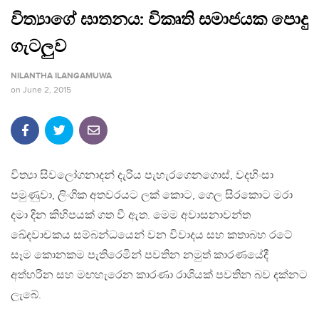
විත්‍යාගේ ඝාතනය: විකෘති සමාජයක පොදු
ගැටලුව
NILANTHA ILANGAMUWA
on
June 2, 2015
විත්‍යා සිවලෝගනාදන් දැරිය පැහැරගෙනගොස්, වදහිංසා
පමුණුවා, ලිංගික අතවරයට ලක් කොට, ගෙල සිරකොට මරා
දමා දින කිහිපයක් ගත වී ඇත. මෙම අවාසනාවන්ත
ඛේදවාචකය සම්බන්ධයෙන් වන විවාදය සහ කතාබහ රටේ
සෑම කොනකම පැතිරෙමින් පවතින නමුත් කාරණයේදී
අත්හරින සහ මඟහැරෙන කාරණා රාශියක් පවතින බව දක්නට
ලැබේ.