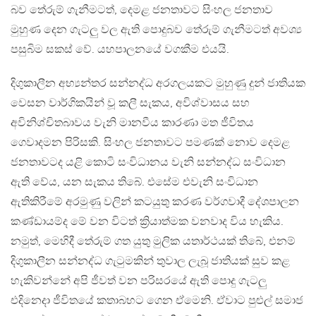
බව තේරුම් ගැනීමටත්, දෙමළ ජනතාවට සිංහල ජනතාව
මුහුණ දෙන ගැටලු වල ඇති පොදුබව තේරුම් ගැනීමටත් අවශ්‍ය
පසුබිම සකස් වේ. යහපාලනයේ වගකීම එයයි.
දිගුකාලීන අභ්‍යන්තර සන්නද්ධ අරගලයකට මුහුණු දුන් ජාතියක
වෙසන වාර්ගිකයින් වූ කලී සැකය, අවිශ්වාසය සහ
අවිනිශ්චිතබාවය වැනි මානවීය කාරණා මත ජීවිතය
ගෙවාදමන පිරිසකි. සිංහල ජනතාවට පමණක් නොව දෙමළ
ජනතාවටද යළි කොටි සංවිධානය වැනි සන්නද්ධ සංවිධාන
ඇති වේය, යන සැකය තිබේ. එසේම එවැනි සංවිධාන
ඇතිකිරීමේ අරමුණු වලින් කටයුතු කරණ වර්ගවාදී දේශපාලන
කණ්ඩායම්ද මේ වන විටත් ක්‍රියාත්මක වනවාද විය හැකිය.
නමුත්, මෙහිදී තේරුම් ගත යුතු මුලික යතාර්ථයක් තිබේ, එනම්
දිගුකාලීන සන්නද්ධ ගැටුමකින් තුවාල ලැබූ ජාතියක් සුව කළ
හැකිවන්නේ අපි ජීවත් වන පරිසරයේ ඇති පොදු ගැටලු
එදිනෙදා ජීවිතයේ කතාබහට ගෙන ඒමෙනි. ඒවාට පුළුල් සමාජ