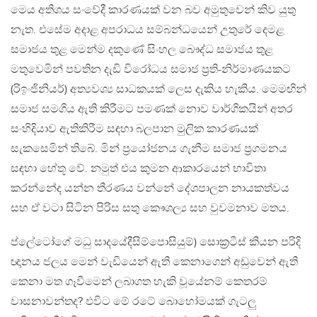
මෙය අතිශය සංවේදී කාරණයක් වන බව අමුතුවෙන් කිව යුතු
නැත. එසේම අදාළ අපරාධය සම්බන්ධයෙන් උතුරේ දෙමළ
සමාජය තුළ මෙන්ම දකුණේ සිංහල බෞද්ධ සමාජය තුළ
මතුවෙමින් පවතින දැඩි විරෝධය සමාජ ප්‍රති-නිර්මාණයකට
(රිඉංජිනියර්) අත්‍යවශ්‍ය සාධකයක් ලෙස දැකිය හැකිය. මෙමඟින්
සමාජ සමගිය ඇති කිරීමට පමණක් නොව වාර්ගිකයින් අතර
සංහිදියාව ඇතිකිරීම සඳහා බලපාන මුලික කාරණයක්
සැකසෙමින් තිබේ. මින් ප්‍රයෝජනය ගැනීම සමාජ ප්‍රගමනය
සඳහා හේතූ වේ. නමුත් එය කුමන ආකාරයෙන් භාවිතා
කරන්නේද යන්න තීරණය වන්නේ දේශපාලන නායකත්වය
සහ ඒ වටා සිටින පිරිස සතු කෞශල්‍ය සහ වුවමනාව මතය.
ප්ලේටෝගේ මධු සාදයේදීසිම්පොසියුම්) සොක්‍රටීස් කියන පරිදි
ඥානය ජලය මෙන් වැඩියෙන් ඇති කෙනාගෙන් අඩුවෙන් ඇති
කෙනා මත ගෑවීමෙන් ලබාගත හැකි වූයේනම් කෙතරම්
වාසනාවන්තද? එවිට මේ රටේ බොහෝමයක් ගැටලු