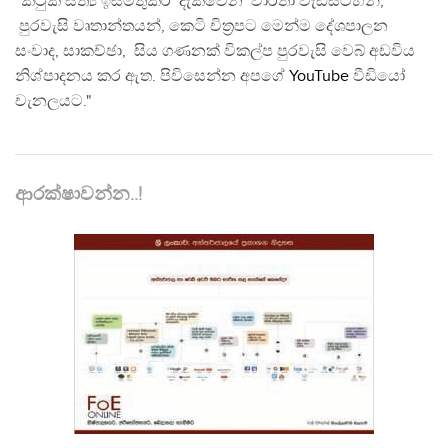
"කටුක සත්‍ය ඉස්මතුකර දැක්වෙන වාර්තා වැඩසටහන්,
පුරවැසි වෘතාන්තයන්, කෙටි චිත්‍රපට මෙන්ම දේශපාලන
සංවාද, සාකච්ඡා, සිය ගණනක් විකල්ප පුරවැසි වෙබ් අඩවිය
නිශ්පාදනය කර ඇත. පිවිසෙන්න අපගේ
YouTube
වීඩියෝ
චැනලයට."
ආරක්ෂාවන්න..!