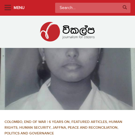
S
Search
MENU
k
for:
i
p
t
o
m
a
i
n
c
o
n
t
e
n
COLOMBO
,
END OF WAR | 6 YEARS ON
,
FEATURED ARTICLES
,
HUMAN
t
RIGHTS
,
HUMAN SECURITY
,
JAFFNA
,
PEACE AND RECONCILIATION
,
POLITICS AND GOVERNANCE