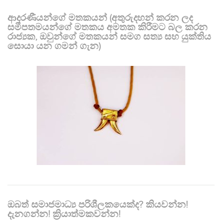
ආදරණීයන්ගේ මතකයන් (අතුරුදහන් කරන ලද
සමීපතමයන්ගේ මතකය අමතක කිරීමට බල කරන
රාජ්‍යක, ඔවුන්ගේ මතකයන් සමග සත්‍ය සහ යුක්තිය
සොයා යන ගමන් ගැන)
ඔබත් සමාජමාධ්‍ය පරිශීලකයෙක්ද? කියවන්න!
දැනගන්න! ක්‍රියාත්මකවන්න!