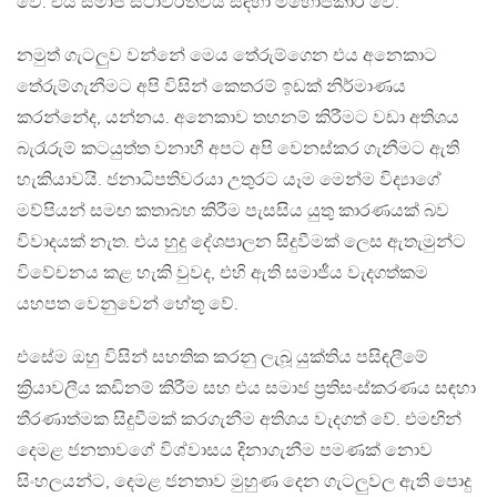
වේ. එය සමාජ ස්ථාවරත්වය සඳහා මහෝපකාරී වේ.
නමුත් ගැටලුව වන්නේ මෙය තේරුම්ගෙන එය අනෙකාට
තේරුම්ගැනීමට අපි විසින් කෙතරම් ඉඩක් නිර්මාණය
කරන්නේද, යන්නය. අනෙකාව තහනම් කිරීමට වඩා අතිශය
බැරෑරුම් කටයුත්ත වනාහී අපට අපි වෙනස්කර ගැනීමට ඇති
හැකියාවයි. ජනාධිපතිවරයා උතුරට යෑම මෙන්ම විද්‍යාගේ
මව්පියන් සමඟ කතාබහ කිරීම පැසසිය යුතු කාරණයක් බව
විවාදයක් නැත. එය හුදු දේශපාලන සිදුවීමක් ලෙස ඇතැමුන්ට
විවේචනය කළ හැකි වුවද, එහි ඇති සමාජීය වැදගත්කම
යහපත වෙනුවෙන් හේතූ වේ.
එසේම ඔහු විසින් සහතික කරනු ලැබූ යුක්තිය පසිඳලීමේ
ක්‍රියාවලීය කඩිනම් කිරීම සහ එය සමාජ ප්‍රතිසංස්කරණය සඳහා
තීරණාත්මක සිදුවීමක් කරගැනීම අතිශය වැදගත් වේ. එමඟින්
දෙමළ ජනතාවගේ විශ්වාසය දිනාගැනීම පමණක් නොව
සිංහලයන්ට, දෙමළ ජනතාව මුහුණ දෙන ගැටලුවල ඇති පොදු