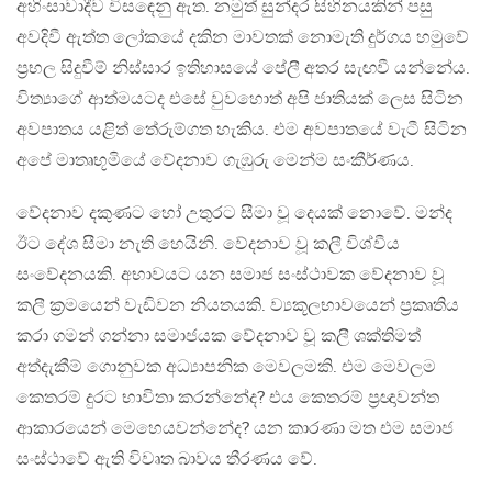
අහිංසාවාදීව විසඳෙනු ඇත. නමුත් සුන්දර සිහිනයකින් පසු
අවදිවී ඇත්ත ලෝකයේ දකින මාවතක් නොමැති දුර්ගය හමුවේ
ප්‍රභල සිදුවීම් නිස්සාර ඉතිහාසයේ පේලී අතර සැඟවී යන්නේය.
විත්‍යාගේ ආත්මයටද එසේ වුවහොත් අපි ජාතියක් ලෙස සිටින
අවපාතය යළිත් තේරුම්ගත හැකිය. එම අවපාතයේ වැටී සිටින
අපේ මාතෘභූමියේ වේදනාව ගැඹුරු මෙන්ම සංකීර්ණය.
වේදනාව දකුණට හෝ උතුරට සීමා වූ දෙයක් නොවේ. මන්ද
ඊට දේශ සීමා නැති හෙයිනි. වේදනාව වූ කලී විශ්වීය
සංවේදනයකි. අභාවයට යන සමාජ සංස්ථාවක වේදනාව වූ
කලී ක්‍රමයෙන් වැඩිවන නියතයකි. ව්‍යකූලභාවයෙන් ප්‍රකෘතිය
කරා ගමන් ගන්නා සමාජයක වේදනාව වූ කලී ශක්තිමත්
අත්දැකීම් ගොනුවක අධ්‍යාපනික මෙවලමකි. එම මෙවලම
කෙතරම් දුරට භාවිතා කරන්නේද? එය කෙතරම් ප්‍රඥාවන්ත
ආකාරයෙන් මෙහෙයවන්නේද? යන කාරණා මත එම සමාජ
සංස්ථාවේ ඇති විවෘත බාවය තීරණය වේ.