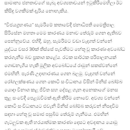
සාමාන්‍ය ජනතාවගේ සැබෑ අවශ්‍යතාවයන් ඉටුකිරීමෙහිලා ඊට
කිසිඳු වගකීමක් දැරිය නොහැකිය.
“විජයග්‍රහණය” සැමරීමේ කතාවේදී ජනාධිපති මෛත්‍රිපාල
සිරිසේන මහතා මෙම කාරණය මනාව තේරුම් ගෙන ඇතිබව
පෙන්නුවේය. එහිදී, ඔහු, සැමරීමට වඩා වැදගත් වන්නේ
යුද්ධය වසර 30ක් තිස්සේ පැවතීමට හේතූ වූ කාරණා අවබෝධ
කරගැනීම බව ප්‍රකාශ කළේය. රටක සාර්ථක පරිපාලනයක්
ගොඩනැගිය හැකි මුලික අවබෝධයේ රාමුන් සකස්වන්නේ
එමඟිනි. පැරණි උදාහාරණය ගෙන බලමු. වැදගත් වන්නේ
රෝගලක්ෂණය ගෙන කොටි සංවිධානය විසින් මිනිස් බෝම්බ
යොදා විනාශ කළ ජීවිත සහ දේපළ ගැන අනෙකාගේ මනස
තුළ සංවේදී පෙළඹවීමක් ඇති කිරීම නොවේ. අවශ්‍ය වන්නේ
කොටි සංවිධානයට එවැනි මිනිස් බෝම්බ කරුවන් නිපදවීම
සඳහා හේතූ වූ සමාජ පසුබිම තේරුම් ගැනීමය. එමඟින්
ගැටලුවක ඇති හරයාත්මක කාරණා දෙසට අවදානය යොමු