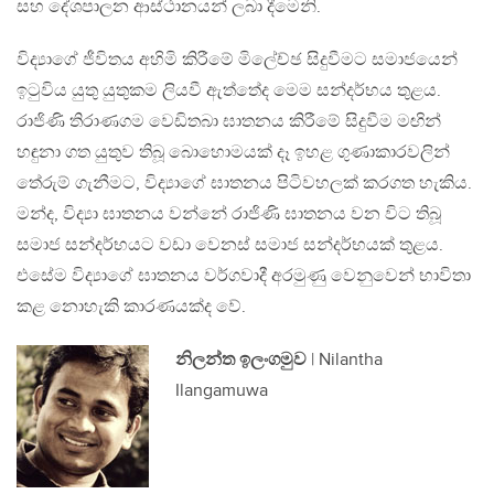
සහ දේශපාලන ආස්ථානයන් ලබා දීමෙනි.
විද්‍යාගේ ජීවිතය අහිමි කිරීමේ මිලේච්ඡ සිදුවීමට සමාජයෙන්
ඉටුවිය යුතු යුතුකම ලියවී ඇත්තේද මෙම සන්දර්භය තුළය.
රාජිණි තිරාණගම වෙඩිතබා ඝාතනය කිරීමේ සිදුවීම මඟින්
හඳුනා ගත යුතුව තිබූ බොහොමයක් දෑ ඉහළ ගුණාකාරවලින්
තේරුම් ගැනීමට, විද්‍යාගේ ඝාතනය පිටිවහලක් කරගත හැකිය.
මන්ද, විද්‍යා ඝාතනය වන්නේ රාජිණි ඝාතනය වන විට තිබූ
සමාජ සන්දර්භයට වඩා වෙනස් සමාජ සන්දර්භයක් තුළය.
එසේම විද්‍යාගේ ඝාතනය වර්ගවාදී අරමුණු වෙනුවෙන් භාවිතා
කළ නොහැකි කාරණයක්ද වේ.
නිලන්ත ඉලංගමුව
| Nilantha
Ilangamuwa