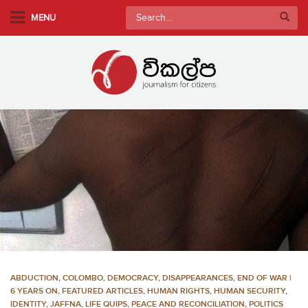
S
Search
MENU
k
for:
i
p
t
o
m
a
i
n
c
o
n
t
e
n
ABDUCTION
,
COLOMBO
,
DEMOCRACY
,
DISAPPEARANCES
,
END OF WAR |
t
6 YEARS ON
,
FEATURED ARTICLES
,
HUMAN RIGHTS
,
HUMAN SECURITY
,
IDENTITY
,
JAFFNA
,
LIFE QUIPS
,
PEACE AND RECONCILIATION
,
POLITICS