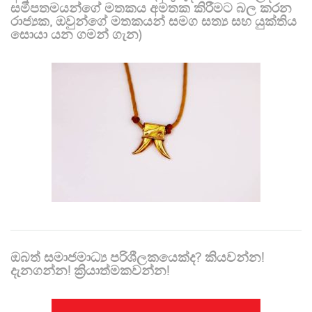
සමීපතමයන්ගේ මතකය අමතක කිරීමට බල කරන
රාජ්‍යක, ඔවුන්ගේ මතකයන් සමග සත්‍ය සහ යුක්තිය
සොයා යන ගමන් ගැන)
ඔබත් සමාජමාධ්‍ය පරිශීලකයෙක්ද? කියවන්න!
දැනගන්න! ක්‍රියාත්මකවන්න!