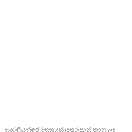
ආදරණීයන්ගේ මතකයන් (අතුරුදහන් කරන ලද