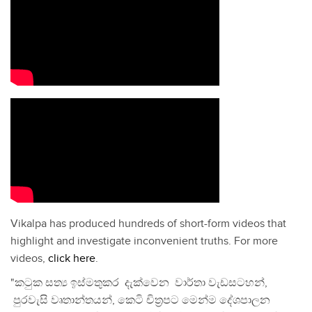
Vikalpa has produced hundreds of short-form videos that
highlight and investigate inconvenient truths. For more
videos,
click here
.
"කටුක සත්‍ය ඉස්මතුකර දැක්වෙන වාර්තා වැඩසටහන්,
පුරවැසි වෘතාන්තයන්, කෙටි චිත්‍රපට මෙන්ම දේශපාලන