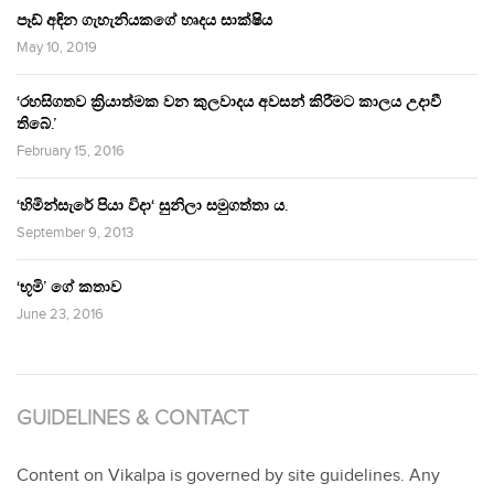
පෑඩ් අඳින ගැහැනියකගේ හෘදය සාක්ෂිය
May 10, 2019
‘රහසිගතව ක්‍රියාත්මක වන කුලවාදය අවසන් කිරීමට කාලය උදාවී
තිබේ.’
February 15, 2016
‘හිමින්සැරේ පියා විදා‘ සුනිලා සමුගත්තා ය.
September 9, 2013
‘භූමි’ ගේ කතාව
June 23, 2016
GUIDELINES & CONTACT
Content on Vikalpa is governed by site guidelines. Any