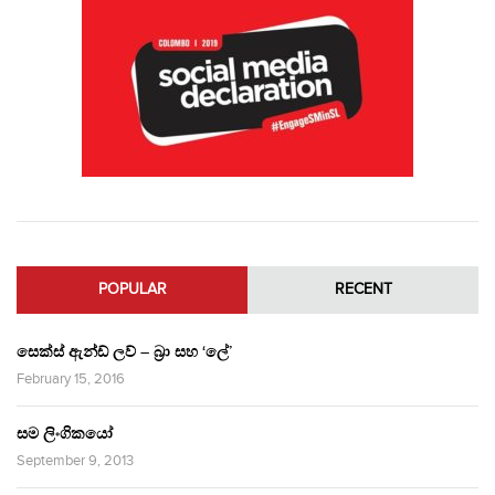
POPULAR
RECENT
සෙක්ස් ඇන්ඩ් ලව් – බ්‍රා සහ ‘ලේ’
February 15, 2016
සම ලිංගිකයෝ
September 9, 2013