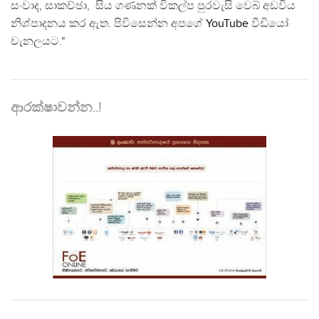
සංවාද, සාකච්ඡා, සිය ගණනක් විකල්ප පුරවැසි වෙබ් අඩවිය
නිශ්පාදනය කර ඇත. පිවිසෙන්න අපගේ
YouTube
වීඩියෝ
චැනලයට."
ආරක්ෂාවන්න..!