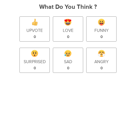
What Do You Think ?
UPVOTE
LOVE
FUNNY
0
0
0
SURPRISED
SAD
ANGRY
0
0
0