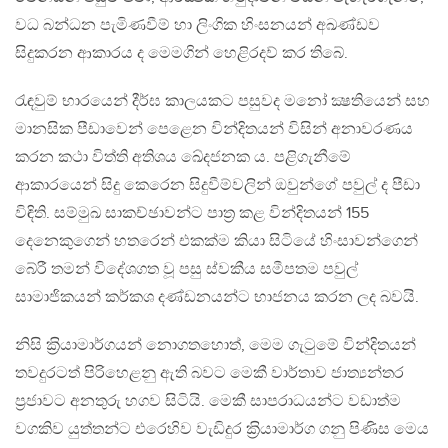
වධ බන්ධන පැමිණවීම් හා ලිංගික හිංසනයන් අඛණ්ඩව
සිදුකරන ආකාරය ද මෙමගින් හෙළිරදව් කර තිබේ.
රැඳවුම් භාරයෙන් දීර්ඝ කාලයකට පසුවද මනෝ ක්‍ෂතියෙන් සහ
මානසික පීඩාවෙන් පෙළෙන වින්දිතයන් විසින් අනාවරණය
කරන කථා විත්ති අතිශය ඛේදජනක ය. පළිගැනීමේ
ආකාරයෙන් සිදු කෙරෙන සිදුවීම්වලින් ඔවුන්ගේ පවුල් ද පීඩා
විඳිති. සම්මුඛ සාකච්ඡාවන්ට පාත‍්‍ර කළ වින්දිතයන් 155
දෙනෙකුගෙන් හතරෙන් එකක්ම කියා සිටියේ හිංසාවන්ගෙන්
බේරී තමන් විදේශගත වූ පසු ස්වකීය සමීපතම පවුල්
සාමාජිකයන් කර්කශ දණ්ඩනයන්ට භාජනය කරන ලද බවයි.
නිසි ක‍්‍රියාමාර්ගයන් නොගතහොත්, මෙම ගැටුමේ වින්දිතයන්
තවදුරටත් පිරිහෙළනු ඇති බවට මෙකී වාර්තාව ජාත්‍යන්තර
ප‍්‍රජාවට අනතුරු හගව සිටියි. මෙකී සාපරාධයන්ට වඩාත්ම
වගකිව යුත්තන්ට එරෙහිව වැඩිදුර ක‍්‍රියාමාර්ග ගනු පිණිස මෙය