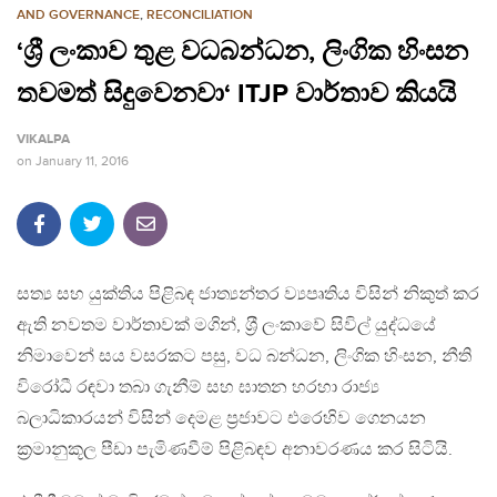
AND GOVERNANCE
,
RECONCILIATION
‘ශ්‍රී ලංකාව තුළ වධබන්ධන, ලිංගික හිංසන
තවමත් සිදුවෙනවා‘ ITJP වාර්තාව කියයි
VIKALPA
on
January 11, 2016
සත්‍ය සහ යුක්තිය පිළිබඳ ජාත්‍යන්තර ව්‍යපෘතිය විසින් නිකුත් කර
ඇති නවතම වාර්තාවක් මගින්, ශ‍්‍රී ලංකාවේ සිවිල් යුද්ධයේ
නිමාවෙන් සය වසරකට පසු, වධ බන්ධන, ලිංගික හිංසන, නීති
විරෝධී රඳවා තබා ගැනීම් සහ ඝාතන හරහා රාජ්‍ය
බලාධිකාරයන් විසින් දෙමළ ප‍්‍රජාවට එරෙහිව ගෙනයන
ක‍්‍රමානුකූල පීඩා පැමිණවීම් පිළිබඳව අනාවරණය කර සිටියි.