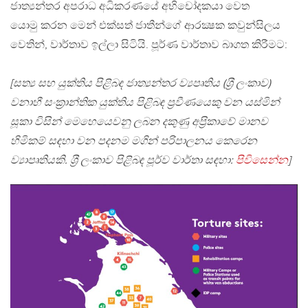
ජාත්‍යන්තර අපරාධ අධිකරණයේ අභිචෝදකයා වෙත
යොමු කරන මෙන් එක්සත් ජාතීන්ගේ ආරක්‍ෂක කවුන්සිලය
වෙතින්, වාර්තාව ඉල්ලා සිටියි. පූර්ණ වාර්තාව බාගත කිරීමට:
[සත්‍ය සහ යුක්තිය පිළිබඳ ජාත්‍යන්තර ව්‍යපෘතිය (ශ‍්‍රී ලංකාව)
වනාහී සංක‍්‍රාන්තික යුක්තිය පිළිබඳ ප‍්‍රවීණයෙකු වන යස්මින්
සූකා විසින් මෙහෙයෙවනු ලබන දකුණු අප‍්‍රිකාවේ මානව
හිමිකම් සඳහා වන පදනම මගින් පරිපාලනය කෙරෙන
ව්‍යාපෘතියකි. ශ‍්‍රී ලංකාව පිළිබඳ පූර්ව වාර්තා සඳහා:
පිවිසෙන්න
]