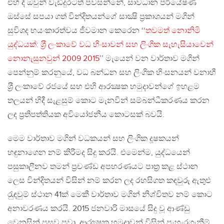
එහී දී ඔවුන් වැඩිදුරටත් පවසන්නේ, සාවධාන පර්යේෂණ
ඔස්සේ සපයා ගත් වින්දිතයන්ගේ සාක්‍ෂි ප‍්‍රකාශයන් මගින්
සුවිශද භයංකාරත්වය ජීවමාන කෙරෙන ‘‘
තවමත් නොනිමි
යුද්ධයක්: ශ‍්‍රී ලංකාවේ වධ හිංසාවන් සහ ලිංගික සැහැසියාවෙන්
නොනැසුනවුන් 2009 2015
’’ මැයෙන් වන වාර්තාව මගින්
පෙන්නුම් කරනුයේ, වධ බන්ධන සහ ලිංගික හිංසනයන් වනාහී
ශ‍්‍රී ලංකාවේ රජයේ සහ එහි ආරක්‍ෂක හමුදාවන්ගේ ඉහළම
තලයන් හිදී සැළසුම් කොට මැනවින් සම්බන්ධීකරණය කරන
ලද ප‍්‍රතිපත්තියක අවියෝජනීය කොටසක් බවයි.
මෙම වාර්තාව මගින් වධකයන් සහ ලිංගික දූෂකයන්
හඳුනාගෙන නම් කිරීමද සිදු කරයි. එමෙන්ම, යුද්ධයෙන්
පසුකාලීනව තමන් ප‍්‍රචණ්ඩ අපහරණයට පාත‍්‍ර කළ ස්ථාන
ලෙස වින්දිතයන් විසින් නම් කරන ලද රහසිගත කඳවුරු ඇතුළු
රැුඳවුම් ස්ථාන 41ක් මෙකී වාර්තාව මගින් නිශ්චිතව නම් කොට
අනාවරණය කරයි. 2015 ජනවාරි මාසයේ සිදු වූ ආණ්ඩු
වෙනසින් පසුව පවා, ආරක්‍ෂක හමුදාවන් විසින් පැහැරගැනීම්,