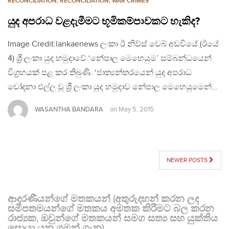
RECONCILIATION
,
RECONCILIATION
,
WAR CRIMES
යුද අපරාධ වළදැමීමට භූමිකම්පාවකට හැකිද?
Image Credit:lankaenews ලංකා ඊ නිව්ස් වෙබ් අඩවියේ (ඊයේ
4) ශ්‍රී ලංකා යුද හමුදාවේ ‘නේපාල මෙහෙයුම’ සම්බන්ධයෙන්
විග්‍රහයක් පළ කර තිබුණි. ‘ජාත්‍යන්තරයෙන් යුද අපරාධ
චෝදනා එල්ල වූ ශ්‍රී ලංකා යුද හමුදාව නේපාල මෙහෙයුමෙන්…
WASANTHA BANDARA
on
May 5, 2015
POSTS
NEWER POSTS
NAVIGATION
ආදරණීයන්ගේ මතකයන් (අතුරුදහන් කරන ලද
සමීපතමයන්ගේ මතකය අමතක කිරීමට බල කරන
රාජ්‍යක, ඔවුන්ගේ මතකයන් සමග සත්‍ය සහ යුක්තිය
සොයා යන ගමන් ගැන)