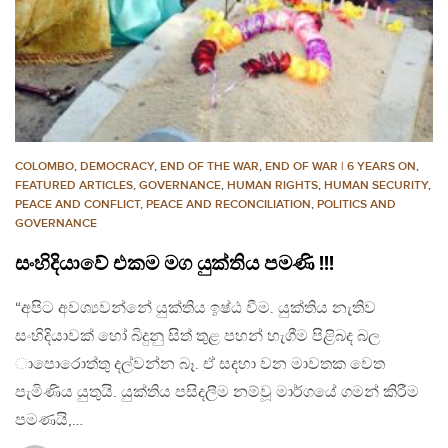
COLOMBO
,
DEMOCRACY
,
END OF THE WAR
,
END OF WAR | 6 YEARS ON
,
FEATURED ARTICLES
,
GOVERNANCE
,
HUMAN RIGHTS
,
HUMAN SECURITY
,
PEACE AND CONFLICT
,
PEACE AND RECONCILIATION
,
POLITICS AND
GOVERNANCE
සංහිදියාවේ එකම මග යුක්තිය පමණි !!!
“අපිට අවශ්‍යවන්නේ යුක්තිය ඉෂ්ඨ වීම. යුක්තිය නැතිව
සංහිදියාවක් හෝ බිදුනු සිත් තුළ පහන් හැගීම පිළිබද බල​
ාපොරොත්තු දල්වන්න බෑ. ඒ සදහා වන මාවතක වෙත
පැමිණිය යුතුයි. යුක්තිය පසිදලීම නම්වූ මාර්ගයේ ගමන් කිරීම
පමණයි,…