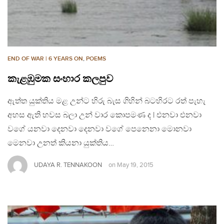
END OF WAR | 6 YEARS ON
,
POEMS
කැළඹුමක සංහාර කලපුව
ඇත්ත යුක්තිය මළ උන්ට හිරු බැස ගිහින් බටහිරට රත් පැහැ
අහස ඇති හවස බලා උන් වාර කොපමණ ද | එනවා එනවා
වගේ යනවා දෙනවා දෙනවා වගේ පෙනෙනා මොනවා
මෙනවා උනත් කියනා යුක්තිය…
UDAYA R. TENNAKOON
on
May 19, 2015