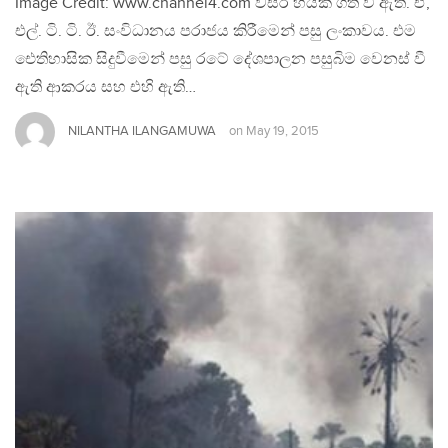
Image Credit: www.channel4.com වසර හයක් ගත වී ඇත. ඒ,
එල්. ටි. ටි. ඊ. සංවිධානය පරාජය කිරීමෙන් පසු ලංකාවය. එම
ඓතිහාසික සිදුවීමෙන් පසු රටේ දේශපාලන පසුබිම වෙනස් වී
ඇති ආකරය සහ එහි ඇති…
NILANTHA ILANGAMUWA
on
May 19, 2015