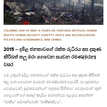
COLOMBO
,
END OF WAR | 6 YEARS ON
,
FEATURED ARTICLES
,
HUMAN
RIGHTS
,
HUMAN SECURITY
,
IDENTITY
,
PEACE AND RECONCILIATION
,
POLITICS AND GOVERNANCE
,
WAR CRIMES
2015 – දමිළ ජනතාවගේ රක්ත රුධිරය අස දකුණ
කිරිබත් තලු මරා ගෙවෙන සයවන රමණ(මරන)
වසර
මේ උතුරේ දමිළ ජනතාවගේ රක්ත රුධිරය අස දකුණ කිරිබත්
තලු මරා ගෙවෙන සයවන රමණ(මරන) වසරයි. මා සුළුතරය
වෙනුවෙන්, සුළුතරයන්ගේ ‘බහුතර සිහිනය’ වෙනුවෙන් ‘තුන්
හෙළයන්’ගේ ආතල් කැඩීම සම්බන්ධව පළමුව කමන්න!
“ජාතිය” සම්බන්ධවත්, “ජාතිකත්වය”…