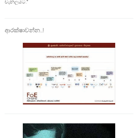
චැනලයට."
ආරක්ෂාවන්න..!