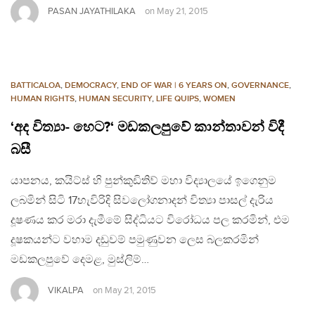
PASAN JAYATHILAKA
on
May 21, 2015
BATTICALOA
,
DEMOCRACY
,
END OF WAR | 6 YEARS ON
,
GOVERNANCE
,
HUMAN RIGHTS
,
HUMAN SECURITY
,
LIFE QUIPS
,
WOMEN
‘අද විත්‍යා- හෙට?‘ මඩකලපුවේ කාන්තාවන් විදී
බසී
යාපනය, කයිට්ස් හි පුන්කුඩිතිව් මහා විද්‍යාලයේ ඉගෙනුම
ලබමින් සිටි 17හැවිරිදි සිවලෝගනාදන් විත්‍යා පාසල් දැරිය
දූෂණය කර මරා දැමීමේ සිද්ධියට විරෝධය පල කරමින්, එම
දූෂකයන්ට වහාම දඩුවම් පමුණුවන ලෙස බලකරමින්
මඩකලපුවේ දෙමළ, මුස්ලිම්…
VIKALPA
on
May 21, 2015