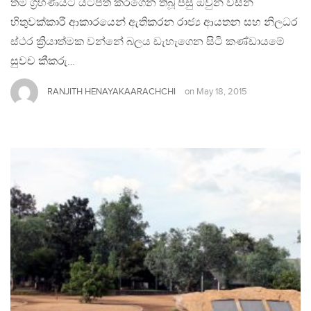
තම ග්‍රහණයට යටපත් කරගෙන තිබූ පසු ඔවුන් විසින්
හිතුවක්කාරී ආකාරයෙන් ඇතිකරන රාජ්‍ය ආයතන සහ නිලධර
ස්ථර ක්‍රියාත්මක වන්නේ බලය ඩැහැගෙන සිටි කණ්ඩායමේ
සුවච කීකරු…
RANJITH HENAYAKAARACHCHI
on
May 18, 2015