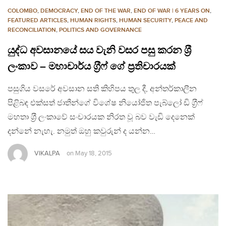
COLOMBO
,
DEMOCRACY
,
END OF THE WAR
,
END OF WAR | 6 YEARS ON
,
FEATURED ARTICLES
,
HUMAN RIGHTS
,
HUMAN SECURITY
,
PEACE AND
RECONCILIATION
,
POLITICS AND GOVERNANCE
යුද්ධ අවසානයේ සය වැනි වසර පසු කරන ශ‍්‍රී
ලංකාව – මහාචාර්ය ග‍්‍රීෆ් ගේ ප‍්‍රතිචාරයක්
පසුගිය වසරේ අවසාන සති කිහිපය තුල දී, අන්තර්කාලීන
පිළිබඳ එක්සත් ජාතීන්ගේ විශේෂ නියෝජිත පැබ්ලෝ ඩි ග‍්‍රීෆ්
මහතා ශ‍්‍රී ලංකාවේ සංචාරයක නිරත වූ බව වැඩි දෙනෙක්
දන්නේ නැහැ. නමුත් ඔහු කවුරුන් ද යන්න…
VIKALPA
on
May 18, 2015