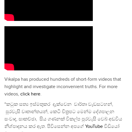
Vikalpa has produced hundreds of short-form videos that
highlight and investigate inconvenient truths. For more
videos,
click here
.
"කටුක සත්‍ය ඉස්මතුකර දැක්වෙන වාර්තා වැඩසටහන්,
පුරවැසි වෘතාන්තයන්, කෙටි චිත්‍රපට මෙන්ම දේශපාලන
සංවාද, සාකච්ඡා, සිය ගණනක් විකල්ප පුරවැසි වෙබ් අඩවිය
නිශ්පාදනය කර ඇත. පිවිසෙන්න අපගේ
YouTube
වීඩියෝ