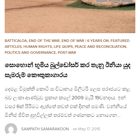
BATTICALOA
,
END OF THE WAR
,
END OF WAR | 6 YEARS ON
,
FEATURED
ARTICLES
,
HUMAN RIGHTS
,
LIFE QUIPS
,
PEACE AND RECONCILIATION
,
POLITICS AND GOVERNANCE
,
POST-WAR
සොහොන් භූමිය බුල්ඩෝසර් කර තැනූ ඊනියා යුද
සැමරුම් කෞතුකාගාරය
දෙමළ විමුක්ති කොටි සංවිධානය මිලිටරි ලෙස පරාජයට කළ
බව ලංකා ආණ්ඩුව ප්‍රකාශ කලේ 2009 මැයි 19වනදාය. ඉන්
වසර 6ක් පිරීමට ඇත්තේ තවත් එක් දිනක් පමණි. වන්නියේ
මිනිස් ජීවිත දුහුවිල්ලක් තරම්වත් ගණනකට නොගෙන…
SAMPATH SAMARAKOON
on
May 17, 2015