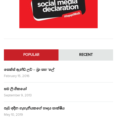
POPULAR
RECENT
සෙක්ස් ඇන්ඩ් ලව් – බ්‍රා සහ ‘ලේ’
February 15, 2016
සම ලිංගිකයෝ
September 9, 2013
පෑඩ් අඳින ගැහැනියකගේ හෘදය සාක්ෂිය
May 10, 2019