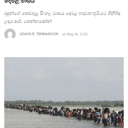
දෙමළ මාසය
බුදුන්ගේ තෙමඟුළ සිංහල මාසය දෙමළ හදවත භූමියට ගිනිබිඳ
උදය ආර්. තෙන්නකෝන්
UDAYA R. TENNAKOON
on
May 19, 2015