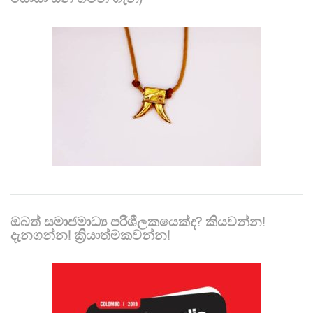
ඔබත් සමාජමාධ්‍ය පරිශීලකයෙක්ද? කියවන්න!
දැනගන්න! ක්‍රියාත්මකවන්න!