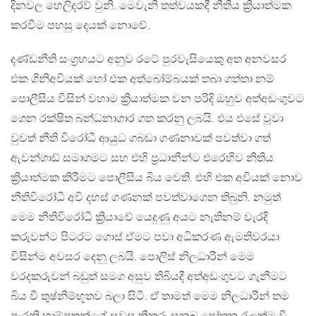
දිනවල හෙලිදරව් වුනි. මෙවැනි තත්වයකදී නීතිය ක්‍රියාත්මක
කරවීම පහසු දෙයක් නොවේ.
දණ්ඩනීති සංග්‍රහයට අනුව රටේ පුරවැසියෙකු අත අනවසර
එක ගිනිඅවියක් හෝ එක අත්බෝම්බයක් තබා ගත්තා නම්
පොලීසිය විසින් වහාම ක්‍රියාත්මක වන පරිදි ඔහුව අත්අඩංගුවට
ගෙන රක්ෂිත බන්ධනාගාර ගත කරනු ලබයි. එය එසේ වූවා
වුවත් නීති විරෝධී ආයුධ ගබඩා ගණනාවක් පවත්වා ගත්
ඇවන්ගාඩ් සමාගමට සහ එහි ප්‍රධානීන්ට එරෙහිව නීතිය
ක්‍රියාත්මක කිරීමට පොලීසිය බිය වෙති. එහි එක අවියක් නොව
නීතිවිරෝධී අවි දහස් ගණනක් පවත්වාගෙන තිබුනි. නමුත්
මෙම නීතිවිරෝධී ක්‍රියාවේ යෙදුණු අයට නැතිනම් වැරදි
කරුවන්ට පිටරට ගොස් ඒමට පවා අධිකරණ ඇමතිවරයා
විසින්ම අවසර දෙනු ලබයි. පොලිස් නිලධාරීන් මෙම
වරදකරුවන් බඩුත් සමග අසුව තිබියදී අත්අඩංගුවට ගැනීමට
බිය වී තුෂ්නිම්භූතව බලා සිටී. ඒ තාමත් මෙම නිලධාරීන් තම