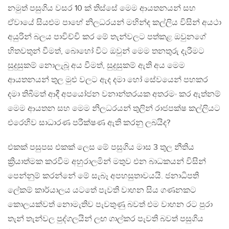
නමුත් පසුගිය වසර 10 ක් තිස්සේ මෙම ආයතනයන් සහ
ඒවායේ සියළුම පාහේ නිලධරයන් මහින්ද කල්ලිය විසින් අයථා
අයුරින් බලය පාවිච්චි කර මේ තැන්වලට පත්කළ ඔවුනගේ
හිතවතුන් වීමත්, බොහෝ විට ඔවුන් මෙම තනතුරු දැරීමට
සුදුසුකම් නොලැබූ අය වීමත්, සුදුසුකම් ඇති අය මෙම
ආයතනයන් තුල මුළු වලට ඇද දමා හෝ සේවයෙන් පහකර
දමා තිබීමත් ආදී අපයෝජන වනාන්තරයක අතරමං කර ඇත්නම්
මෙම ආයතන සහ මෙම නිලධරයන් තුලින් රාජපක්ෂ කල්ලියට
එරෙහිව සාධාරණ පරීක්ෂණ ඇති කරනු ලබයිද?
එකක් පසුපස එකක් ලෙස මේ පසුගිය මාස 3 තුල නීතිය
ක්‍රියාත්මක කරවීම අහුරාලමින් මතුව එන බාධකයන් විසින්
පෙන්නුම් කරන්නේ මේ සැබෑ අපහසුතාවයයි. ජනාධිපති
ලේකම් කාර්යාලය යටතේ පැවති වාහන සිය ගණනකට
කොලයක්වත් නොමැතිව පැවතුණු බවත් එම වාහන රට පුරා
තැන් තැන්වල පුද්ගලයින් ලඟ ගාල්කර පැවති බවත් පසුගිය