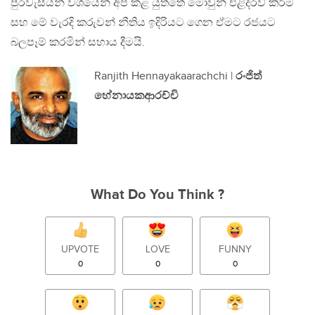
පුරවැසියන් වශයෙන් අප කළ යුත්තේ මොවුන් එළිදරව් කිරීම
සහ මේ වැරදි කරුවන් නීතිය ඉදිරියට ගෙන ඒමට රජයට
බලපෑම් කරමින් සහාය දීමයි.
Ranjith Hennayakaarachchi |
රංජිත්
හේනායකආරච්චි
What Do You Think ?
UPVOTE
LOVE
FUNNY
0
0
0