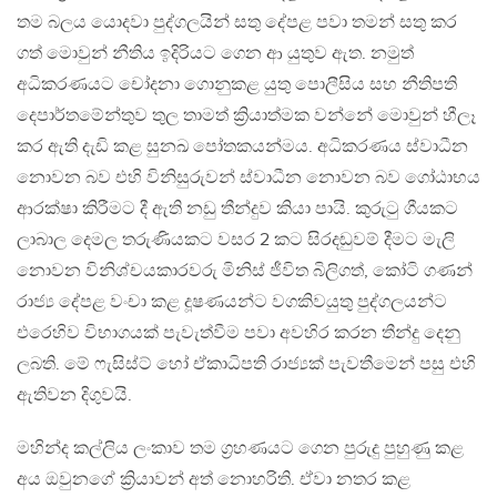
තම බලය යොදවා පුද්ගලයින් සතු දේපළ පවා තමන් සතු කර
ගත් මොවුන් නීතිය ඉදිරියට ගෙන ආ යුතුව ඇත. නමුත්
අධිකරණයට චෝදනා ගොනුකළ යුතු පොලීසිය සහ නීතිපති
දෙපාර්තමේන්තුව තුල තාමත් ක්‍රියාත්මක වන්නේ මොවුන් හීලෑ
කර ඇති දැඩි කළ සුනඛ පෝතකයන්මය. අධිකරණය ස්වාධීන
නොවන බව එහි විනිසුරුවන් ස්වාධීන නොවන බව ගෝඨාභය
ආරක්ෂා කිරීමට දී ඇති නඩු තීන්දුව කියා පායි. කුරුටු ගීයකට
ලාබාල දෙමල තරුණියකට වසර 2 කට සිරදඬුවම් දීමට මැලි
නොවන විනිශ්චයකාරවරු මිනිස් ජීවිත බිලිගත්, කෝටි ගණන්
රාජ්‍ය දේපළ වංචා කළ දූෂණයන්ට වගකිවයුතු පුද්ගලයන්ට
එරෙහිව විභාගයක් පැවැත්වීම පවා අවහිර කරන තීන්දු දෙනු
ලබති. මේ ෆැසිස්ට් හෝ ඒකාධිපති රාජ්‍යක් පැවතීමෙන් පසු එහි
ඇතිවන දිගුවයි.
මහින්ද කල්ලිය ලංකාව තම ග්‍රහණයට ගෙන පුරුදු පුහුණු කළ
අය ඔවුනගේ ක්‍රියාවන් අත් නොහරිති. ඒවා නතර කළ