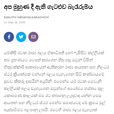
අප මුහුණ දී ඇති ගැටළුව බැරෑරුම්ය
RANJITH HENAYAKAARACHCHI
on
May 18, 2015
යම්කිසි රටක රාජ්‍ය බලය ඒකාධිපති හෝ ෆැසිසිට් කල්ලියක්
තම ග්‍රහණයට යටපත් කරගෙන තිබූ පසු ඔවුන් විසින්
හිතුවක්කාරී ආකාරයෙන් ඇතිකරන රාජ්‍ය ආයතන සහ නිලධර
ස්ථර ක්‍රියාත්මක වන්නේ බලය ඩැහැගෙන සිටි කණ්ඩායමේ
සුවච කීකරු දාසයින් අයුරිනි. එමෙන්ම යම් රටක මෙවැනි
කල්ලියක් බලය ඩැහැගෙන ඔවුන්ගේ අයෝමය හස්තය තුල
කොපමණ කාලයක් එම රට තබාගනු ලැබුවාද යන්න මෙම
ආයතන සහ නිලධර ස්ථර මෙන්ම සමාජයටද මේ ක්‍රමය මුල්
බැස්සවීමට බලපානු ලබයි. රටෙහි රාජ්‍ය බලය ඩැහැගත්