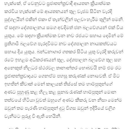
හැක්කේ, ඒ වෙනුවට ප්‍රජාතන්ත්‍රවාදී ආයතන ක්‍රියාත්මක
කරවිය හැක්කේ මේ ආයතනයන් තුල වැජඹ සිටින වැරදි
පුද්ගලයින් එකින් එකා ඒ තැන්වලින් පලවා හැරීම තුලින් පමනි.
ඒ සදහා දේශපාලනය සමග අවදිමත් ජන බලවේගයන් එක් විය
යුතුය. මේ සඳහා ක්‍රියාත්මක වන නව රජයට සහාය දෙමින් මේ
ප්‍රතිගාමී බලවේග පැරදවීමට නව දේශපාලන නායකත්වයට
සහාය දිය යුතුය. බන්ධනාගාර ගතකර සිටිය යුතු වැරදි කරුවන්
රටේ ඉහළම අධිකරණයන් තුල, දේශපාලන බලවේග තුල සහ
අනෙකුත් නිලධර ස්ථරවල තානාන්තර හොබවයි නම් එම රට
ප්‍රජාතන්ත්‍රවාදයට ගෙනඒම පහසු කරුණක් නොවෙති. ඒ මීට
ඉහතින් කීවාක් මෙන් කාලයක් තිස්සේ තම හාම්පුතුන්ගේ
අණට පුහුණු කළ හීලෑ කළ සුනඛ රෑණක් හාම්පුතුන් මොන
තත්වයේ හිටියා වුවත් ඔහුගේ අණට කීකරු වන නිසා මෙන්ම
ඔවුන් තම පැරණි හාම්පුතුන් දුටු විගස ඔවුන් ඉදිරියේ වලිග
වැනීමට පුරුදු වී ඇති හෙයිනි.