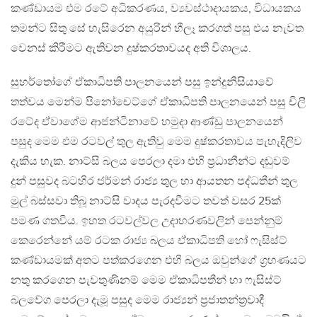
කණ්ඩායම එම රටේ අධිකරණය, ව්‍යවස්ථාදායකය, විධායකය
තමන්ට සිතු සේ හැසිරෙන අයුරින් හීලෑ කරගත් පසු එය නැවත
වෙනස් කිරීමට ඇතිවන දුෂ්කරතාවයද අති විශාලය.
සුහර්තෝගේ ඒකාධිපති පාලනයෙන් පසු ඉන්දුනීසියාවේ
තත්වය මෙන්ම පිනෝචෙට්ගේ ඒකාධිපති පාලනයෙන් පසු චිලී
රටේද ඒවාගේම ආජන්ටිනාවේ හමුදා ආණ්ඩු පාලනයෙන්
පසුද මෙම එම රටවල් තුල ඇතිවු මෙම දුෂ්කරතාවය පැහැදිලිව
දැකිය හැක. නාට්සි බලය පෙරලා දමා එහි ප්‍රධානීන්ට දඬුවම්
දුන් පසුවද බටහිර ජර්මන් රාජ්‍ය තුල හා ආයතන පද්ධතීන් තුල
මුල් බස්සවා තිබූ නාට්සි වාදය පැරදවීමට තවත් වසර 25ක්
පමණ ගතවිය. ඉහත රටවල්වල උදාහරණවලින් පෙන්නුම්
කෙරෙන්නේ යම් රටක රාජ්‍ය බලය ඒකාධිපති හෝ ෆැසිස්ට්
කණ්ඩායමක් අතට පත්කරගෙන එහි බලය ඔවුන්ගේ ග්‍රහණයට
නතු කරගෙන පැවතුණිනම් මෙම ඒකාධිපතීන් හා ෆැසිස්ට්
බලවේග පෙරලා දැමූ පසුද මෙම රාජ්‍යන් ප්‍රජාතන්ත්‍රවාදී