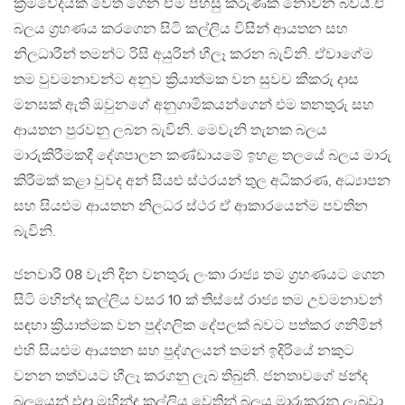
ක්‍රමවේදයක් වෙත ගෙන ඒම පහසු කරුණක් නොවන බවයි.ඒ
බලය ග්‍රහණය කරගෙන සිටි කල්ලිය විසින් ආයතන සහ
නිලධාරීන් තමන්ට රිසි අයුරින් හීලෑ කරන බැවිනි. ඒවාගේම
තම වුවමනාවන්ට අනුව ක්‍රියාත්මක වන සුවච කීකරු දාස
මනසක් ඇති ඔවුනගේ අනුගාමිකයන්ගෙන් එම තනතුරු සහ
ආයතන පුරවනු ලබන බැවිනි. මෙවැනි තැනක බලය
මාරුකිරීමකදී දේශපාලන කණ්ඩායමේ ඉහළ තලයේ බලය මාරු
කිරීමක් කළා වුවද අන් සියළු ස්ථරයන් තුල අධිකරණ, අධ්‍යාපන
සහ සියළුම ආයතන නිලධර ස්ථර ඒ ආකාරයෙන්ම පවතින
බැවිනි.
ජනවාරි 08 වැනි දින වනතුරු ලංකා රාජ්‍ය තම ග්‍රහණයට ගෙන
සිටි මහින්ද කල්ලිය වසර 10 ක් තිස්සේ රාජ්‍ය තම උවමනාවන්
සඳහා ක්‍රියාත්මක වන පුද්ගලික දේපලක් බවට පත්කර ගනිමින්
එහි සියළුම ආයතන සහ පුද්ගලයන් තමන් ඉදිරියේ නකුට
වනන තත්වයට හීලෑ කරගනු ලැබ තිබුනි. ජනතාවගේ ඡන්ද
බලයෙන් එදා මහින්ද කල්ලිය වෙතින් බලය මාරුකරනු ලැබුවා