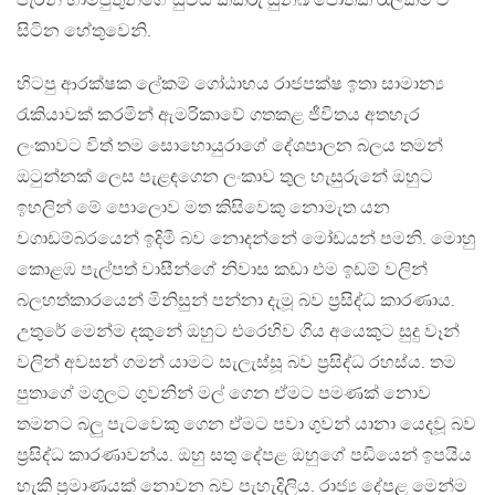
පැරනි හාම්පුතුන්ගේ සුවස කීකරු සුනඛ පෝතක රැලක්ම වී
සිටින හේතුවෙනි.
හිටපු ආරක්ෂක ලේකම් ගෝඨාභය රාජපක්ෂ ඉතා සාමාන්‍ය
රැකියාවක් කරමින් ඇමරිකාවේ ගතකළ ජීවිතය අතහැර
ලංකාවට විත් තම සොහොයුරාගේ දේශපාලන බලය තමන්
ඔටුන්නක් ලෙස පැළඳගෙන ලංකාව තුල හැසුරුනේ ඔහුට
ඉහලින් මේ පොලොව මත කිසිවෙකු නොමැත යන
වගාඩම්බරයෙන් ඉදිමී බව නොදන්නේ මෝඩයන් පමනි. මොහු
කොළඹ පැල්පත් වාසීන්ගේ නිවාස කඩා එම ඉඩම් වලින්
බලහත්කාරයෙන් මිනිසුන් පන්නා දැමූ බව ප්‍රසිද්ධ කාරණාය.
උතුරේ මෙන්ම දකුනේ ඔහුට එරෙහිව ගිය අයෙකුට සුදු වෑන්
වලින් අවසන් ගමන් යාමට සැලැස්සූ බව ප්‍රසිද්ධ රහස්ය. තම
පුතාගේ මගුලට ගුවනින් මල් ගෙන ඒමට පමණක් නොව
තමනට බලු පැටවෙකු ගෙන ඒමට පවා ගුවන් යානා යෙදවූ බව
ප්‍රසිද්ධ කාරණාවන්ය. ඔහු සතු දේපළ ඔහුගේ පඩියෙන් ඉපයිය
හැකි ප්‍රමාණයක් නොවන බව පැහැදිලිය. රාජ්‍ය දේපළ මෙන්ම