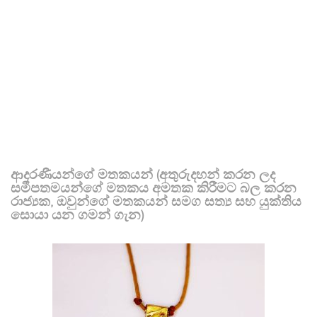
ආදරණීයන්ගේ මතකයන් (අතුරුදහන් කරන ලද
සමීපතමයන්ගේ මතකය අමතක කිරීමට බල කරන
රාජ්‍යක, ඔවුන්ගේ මතකයන් සමග සත්‍ය සහ යුක්තිය
සොයා යන ගමන් ගැන)