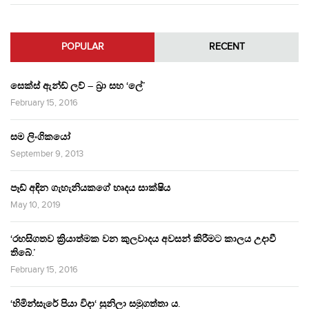
POPULAR
RECENT
සෙක්ස් ඇන්ඩ් ලව් – බ්‍රා සහ ‘ලේ’
February 15, 2016
සම ලිංගිකයෝ
September 9, 2013
පෑඩ් අඳින ගැහැනියකගේ හෘදය සාක්ෂිය
May 10, 2019
‘රහසිගතව ක්‍රියාත්මක වන කුලවාදය අවසන් කිරීමට කාලය උදාවී
තිබේ.’
February 15, 2016
‘හිමින්සැරේ පියා විදා‘ සුනිලා සමුගත්තා ය.