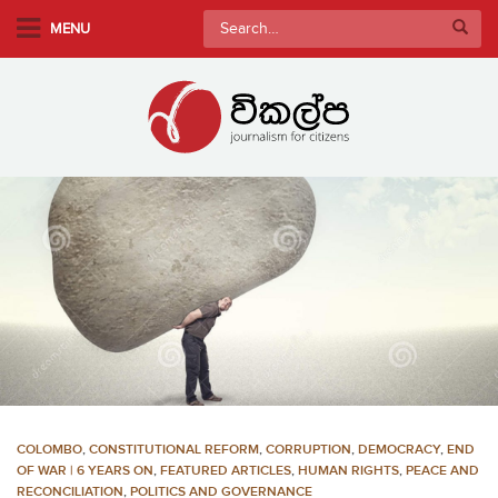
S
Search
MENU
k
for:
i
p
t
o
m
a
i
n
c
o
n
t
e
n
COLOMBO
,
CONSTITUTIONAL REFORM
,
CORRUPTION
,
DEMOCRACY
,
END
t
OF WAR | 6 YEARS ON
,
FEATURED ARTICLES
,
HUMAN RIGHTS
,
PEACE AND
RECONCILIATION
,
POLITICS AND GOVERNANCE