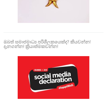
ඔබත් සමාජමාධ්‍ය පරිශීලකයෙක්ද? කියවන්න!
දැනගන්න! ක්‍රියාත්මකවන්න!