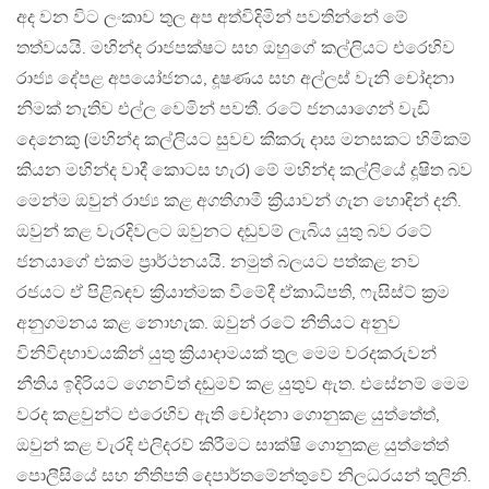
අද වන විට ලංකාව තුල අප අත්විදිමින් පවතින්නේ මේ
තත්වයයි. මහින්ද රාජපක්ෂට සහ ඔහුගේ කල්ලියට එරෙහිව
රාජ්‍ය දේපළ අපයෝජනය, දූෂණය සහ අල්ලස් වැනි චෝදනා
නිමක් නැතිව එල්ල වෙමින් පවතී. රටේ ජනයාගෙන් වැඩි
දෙනෙකු (මහින්ද කල්ලියට සුවච කීකරු දාස මනසකට හිමිකම්
කියන මහින්ද වාදී කොටස හැර) මේ මහින්ද කල්ලියේ දූෂිත බව
මෙන්ම ඔවුන් රාජ්‍ය කළ අගතිගාමී ක්‍රියාවන් ගැන හොඳින් දනී.
ඔවුන් කළ වැරදිවලට ඔවුනට දඬුවම් ලැබිය යුතු බව රටේ
ජනයාගේ එකම ප්‍රාර්ථනයයි. නමුත් බලයට පත්කළ නව
රජයට ඒ පිළිබඳව ක්‍රියාත්මක වීමේදී ඒකාධිපති, ෆැසිස්ට් ක්‍රම
අනුගමනය කළ නොහැක. ඔවුන් රටේ නීතියට අනුව
විනිවිදභාවයකින් යුතු ක්‍රියාදාමයක් තුල මෙම වරදකරුවන්
නීතිය ඉදිරියට ගෙනවිත් දඬුමව් කළ යුතුව ඇත. එසේනම් මෙම
වරද කළවුන්ට එරෙහිව ඇති චෝදනා ගොනුකළ යුත්තේත්,
ඔවුන් කළ වැරදි එලිදරව් කිරීමට සාක්ෂි ගොනුකළ යුත්තේත්
පොලීසියේ සහ නීතිපති දෙපාර්තමේන්තුවේ නිලධරයන් තුලිනි.