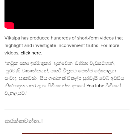
Vikalpa has produced hundreds of short-form videos that
highlight and investigate inconvenient truths. For more
videos,
click here
.
"කටුක සත්‍ය ඉස්මතුකර දැක්වෙන වාර්තා වැඩසටහන්,
පුරවැසි වෘතාන්තයන්, කෙටි චිත්‍රපට මෙන්ම දේශපාලන
සංවාද, සාකච්ඡා, සිය ගණනක් විකල්ප පුරවැසි වෙබ් අඩවිය
නිශ්පාදනය කර ඇත. පිවිසෙන්න අපගේ
YouTube
වීඩියෝ
චැනලයට."
ආරක්ෂාවන්න..!