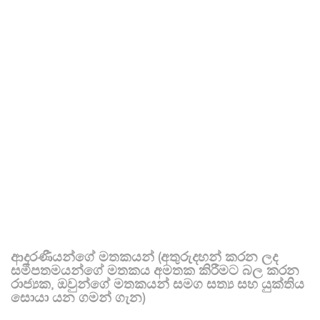
ආදරණීයන්ගේ මතකයන් (අතුරුදහන් කරන ලද
සමීපතමයන්ගේ මතකය අමතක කිරීමට බල කරන
රාජ්‍යක, ඔවුන්ගේ මතකයන් සමග සත්‍ය සහ යුක්තිය
සොයා යන ගමන් ගැන)