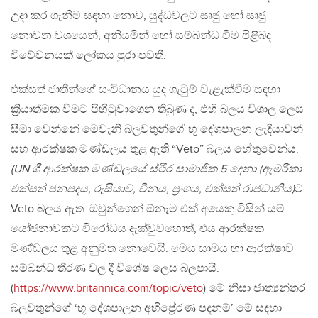
උදා කර ගැනීම සඳහා නොව, යුද්ධවලට සෘජු හෝ සෘජු
නොවන වශයෙන්, අනියමින් හෝ සම්බන්ධ වීම පිළිබද
විවේචනයක් ලෝකය පුරා පවතී.
එක්සත් ජාතීන්ගේ සංවිධානය යුද ගැටුම් වැළැක්වීම සඳහා
ක්‍රියාත්මක වීමට පිහිටුවාගෙන තිබුණ ද, එහි බලය විශාල ලෙස
සීමා වෙන්නේ මෙවැනි බලවතුන්ගේ භූ දේශපාලන ලැදියාවන්
සහ ආරක්ෂක මණ්ඩලය තුළ ඇති “Veto” බලය හේතුවෙන්ය.
(UN ශී ආරක්ෂක මණ්ඩලයේ ස්ථිර සාමාජික 5 දෙනා (ඇමරිකා
එක්සත් ජනපදය, රුසියාව, චීනය, ප්‍රංශය, එක්සත් රාජධානිය)
ට
Veto බලය ඇත. ඔවුන්ගෙන් ඕනෑම එක් අයෙකු විසින් යම්
යෝජනාවකට විරෝධය දැක්වුවහොත්, එය ආරක්ෂක
මණ්ඩලය තුළ අනුමත නොවෙයි. මෙය සාමය හා ආරක්ෂාව
සම්බන්ධ තීරණ වල දී විශේෂ ලෙස බලපායි.
(
https://www.britannica.com/topic/veto
) මේ නිසා ජාත්‍යන්තර
බලවතුන්ගේ ‘භූ දේශපාලන අභිප්‍රේරණ පදනම්’ මේ සදහා