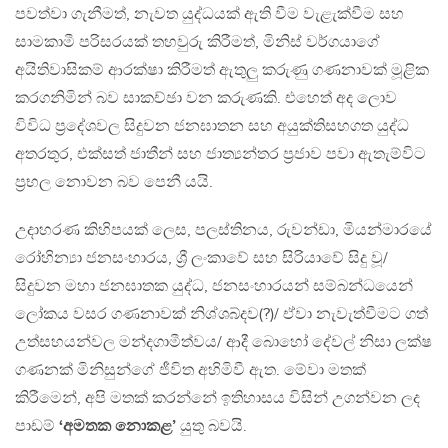
පවත්වා ගැනීමත්, නැවත යුද්ධයක් ඇති වීම වැළැක්වීම සහ
සාමකාමී පරිසරයක් තහවුරු කිරීමත්, මිනිස් වර්ගයාගේ
අයිතිවාසිකම් ආරක්ෂා කිරීමත් ඇතුලු කරුණු ගණනාවක් මූළික
කරගනිමින් බව සාකච්ඡා වන කරුණකි. එහෙත් අද ලොව
විවිධ ප්‍රදේශවල සිදුවන ජනඝාතන සහ අයුක්තිසහගත යුද්ධ
අතරතුර, එක්සත් ජාතීන් සහ ජාත්‍යන්තර ප්‍රජාව පවා ඇතැම්විට
ප්‍රභල නොවන බව පෙනී යයි.
උදාහරණ කිහිපයක් ලෙස, පලස්තිනය, රුවන්ඩා, මියන්මාරයේ
රෝහින්‍යා ජනසංහාරය, ශ්‍රී ලංකාවේ සහ සිරියාවේ සිදු වූ/
සිදුවන මහා ජනඝාතක යුද්ධ, ජනසංහාරයන් සම්බන්ධයෙන්
ලෝකය වසර ගණනාවක් නිශ්ශබ්දව(?)/ ඒවා නැවැත්වීමට ගත්
උත්සහයන්වල මන්දගාමීත්වය/ ආදී බොහෝ දේවල් නිසා ලක්ෂ
ගණනක් මිනිසුන්ගේ ජීවිත අහිමිවී ඇත. මේවා මතක්
කිරීමෙන්, අපි මතක් කරන්නේ ඉතිහාසය විසින් උගන්වන ලද
පාඩම්
‘අමතක නොකළ’
යුතු බවයි.