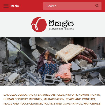
S
Search
MENU
k
for:
i
p
t
o
m
a
i
n
c
o
n
t
e
n
BADULLA
,
DEMOCRACY
,
FEATURED ARTICLES
,
HISTORY
,
HUMAN RIGHTS
,
t
HUMAN SECURITY
,
IMPUNITY
,
MILITARIZATION
,
PEACE AND CONFLICT
,
PEACE AND RECONCILIATION
,
POLITICS AND GOVERNANCE
,
WAR CRIMES