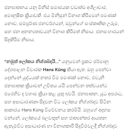
ජනඝාතනය යනු මිනිස් සමාජයක වඩාත්ම අශීලාචාර,
අමානුෂික ක්‍රියාවකි. එය මිනිසුන් විනාශ කිරීමෙන් පමණක්
නොව, සම්පූර්ණ ජනවර්ගයන්, ඔවුන්ගේ සංස්කෘතික උරුම,
සහ ජන අනන්‍යතාවයන් විනාශ කිරීමත් නිසාය. ජනසංහාරයන්
සිදුකිරීම නිසාය.
“නමුත් ලෝකය නිශ්ශබ්දයි…”
යනුවෙන් ප්‍රකට ජර්මානු
දේශපාලන විචාරක
Hans Küng
කියා ඇත. ඔහු පෙන්වා
දෙන්නේ යුද්ධයක් නතර වීම පමණක් නොව, එවැනි
ජනඝාතක ක්‍රියාවන් උචිතය යයි පෙන්වන තත්වයන්ට
එරෙහිව ද වහාම ක්‍රියා කළ යුතු බවයි. ජනඝාතන, යුධ අපරාධ,
සහ අසාධාරණතා සිදුවන විට ලෝකය නිශ්ශබ්දව සිටින
ආකාරය Hans Küng විවේචනය කරමියි. ඔහුගේ අදහස
වන්නේ, ලෝකයේ බලවතුන් සහ ජාත්‍යන්තර ආයතන
ඇතැම්විට අසාධාරණ හා විනාශකාරී සිදුවීම්වලදී නිශ්ශබ්දව