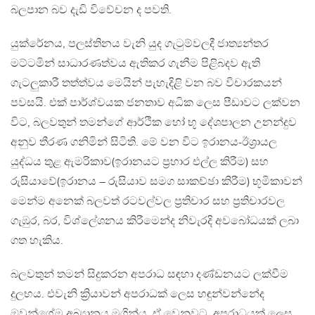
බලපාන බව දැඩි විවේචන ද පවති.
යුක්රේනය, පලස්තිනය වැනි යුද ගැටුම්වලදී ජාත්‍යන්තර
මට්ටමින් සාධාරණත්වය ඇතිකර ගැනීම පිළිබදව ඇති
ගැටලුකාරී තත්ත්වය මෙයින් පැහැදිළි වන බව විචාරකයන්
පවසයි. එක් පාර්ශ්වයක ජනතාව අධික ලෙස පීඩාවට ලක්වන
විට, බලවතුන් තමන්ගේ ආර්ථික හෝ භූ දේශපාලන උනන්දුව
අනුව තීරණ ගනිමින් සිටිති. මේ වන විට ඉරානය-ඊශ්‍රායල
යුද්ධය තුළ ඇමරිකාව(ඉරානයට ප්‍රහාර එල්ල කිරීම) සහ
රුසියාවේ(ඉරානය – රුසියාව සමග සාකච්ඡා කිරීම) භූමිකාවන්
මෙන්ම අනෙක් බලවත් රටවල්වල ප්‍රතිචාර සහ ප්‍රතිචාරවල
ගැඹුර, බර, විශ්ලේශනය කිරීමෙන්ද නිවැරදි අවබෝධයක් ලබා
ගත හැකිය.
බලවතුන් තමන් සිදුකරන අපරාධ සඳහා දණ්ඩනයට ලක්වීම
දුලභය. එවැනි ක්‍රියාවන් අපරාධක් ලෙස හඳුන්වන්නේද
ඔවුන්ගේම අඛ්‍යානය මගින්ය. ඒ වෙනුවට, අපරාධයක් ලෙස