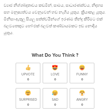
ව්‍යාජ නිශ්ශබ්දතාවය කඩමින්, සාමය, සාධාරණත්වය, නිදහස
සහ මනුෂ්‍යත්වය වෙනුවෙන් හඩ නැගිය යුතුය. ක්‍රියාකළ යුතුය.
මිනිසා ඇතුලු සියලු සත්ත්වයින්ගේ ඉරණම තීන්දු කිරීමට එක්
බලවතෙකුට හෝ එක් බලවත් කණ්ඩායමකට ඉඩ නොදිය
යුතුය.
What Do You Think ?
UPVOTE
LOVE
FUNNY
0
0
0
SURPRISED
SAD
ANGRY
0
0
0