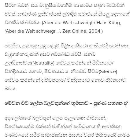
සිටින බවත්, එය මානුෂීය වගකීම් හා සාමය සඳහා බාධාවක්
බවත්, සාධාරණ ප්‍රතිචාරයක් ලබාදීම සමාජයේ සියලු දෙනාගේ
වගකීමක් බවත්ය. (Aber die Welt schweigt / Hans Küng,
“Aber die Welt schweigt…”, Zeit Online, 2004 )
පවතින, පැවතුනු යුද ගැටුම් පිළිබද කියවා ගැනීමේදී තවත් ඉතා
වැදගත් කරුණක් අපට අවබෝධ වෙයි. එනම්
උදාසීනත්වය(Neutrality) සේවය කරන්නේ පීඩිතයාට/
වින්දිතයාට නොව, පීඩකයාටය. නිහඩව සිටීම(Silence)
සේවය කරන්නේ ද පීඩිතයාට/ වින්දිතයාට නොව පීඩකයාට
බවය.
මේවන විට ලෝක බලවතුන්ගේ භූමිකාව – ප්‍රශ්ණ සහගත ද?
අද ලෝකයේ බලවතුන් ලෙස සැලකෙන රාජ්‍යයන්,
විශේෂයෙන්ම එක්සත් ජාතීන්ගේ සංවිධානය හි ආරක්ෂක
මණ්ඩලයේ ස්ථිර සාමාජිකයින් පසුගිය වසර කිහිපයේදී සාමය