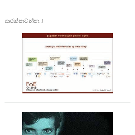
ආරක්ෂාවන්න..!