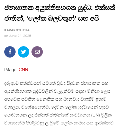
ජනඝාතක අයුක්තිසහගත යුද්ධ: එක්සත්
ජාතීන්, ‘ලෝක බලවතුන්’ සහ අපි
KARAPOTHTHA
on
June 24, 2025
iMage:
CNN
දරුණුම තත්ත්වයන් යටතේ වුවද සිදුවන ජනඝාතක සහ
අයුක්තිසහගත යුද්ධවලින් වැළැක්වීම සදහා මිනිසා ලෙස
අපවෙත පවතින නෛතික සහ මානවීය වගකීම ඉතාම
විශාලය. විශේෂයෙන්ම, දෙවන ලෝක යුද්ධයෙන් පසුව
ගොඩනගන ලද එක්සත් ජාතීන්ගේ සංවිධානය (UN) මූලික
වශයෙන්ම පිහිටුවනු ලැබුවේ ලෝක සාමය සහ ආරක්ෂාව