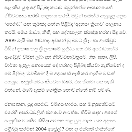
සැලකිය යුතු දේ පිළිබඳ කථාව ඔවුන්ගේම අඛ්‍යානයෙන්
නිර්වචනය කරති. පාලනය කරති. ඔවුන් තමන්ට අනුකූල ලෙස
“අපරාධ” යනු කුමක්ද යන්න පිළිබඳ ‘අදහස/ ක්‍රියාව’ පාලනය
කරයි. මෙය මාධ්‍ය, නීති, සහ දේශපාලන ක්ෂේත්‍ර හරහා සිදු වේ.
2009 මැයි මස 19වනදා අවසන් වූ බවට ශ්‍රී ලංකා ආණ්ඩුව
විසින් ප්‍රකාශ කල ශ්‍රී ලංකාවේ යුද්ධය සහ එම අපරාධයන්ට
ආණ්ඩුව විසින් ලබා දුන් නිර්වචන(චිත්‍රපට, ගීත, කතා, ලිපි,
වාර්තා ඇතුලු නොයෙක් දේ හරහා) පිළිබද කියවා ගැනීමෙන් ද
මේ පිළිබද ‘මව්බිමේ’ දී ම අදහසක් ඇති කර ගැනීම වඩාත්
පහසුය. නමුත් මෙය කියවන ඔබට, එය කියවා ගත හැකි
වන්නේ, ඔබේ දැක්ම ගෝත්‍රික නොවන්නේ නම් පමණි.
ජනඝාතන, යුද අපරාධ, වර්ගසංහාරය, සහ මනුෂ්‍යත්වයට
එරෙහි අපරාධවලින් ජනතාව ආරක්ෂා කිරීම සඳහා අපගේ
සාමූහික වගකීම කිසිදා අමතක කළ යුතු නැත. යන අදහස
පිළිබිඹු කරමින් 2004 අප්‍රේල් 7 වන දා එක්සත් ජාතීන්ගේ