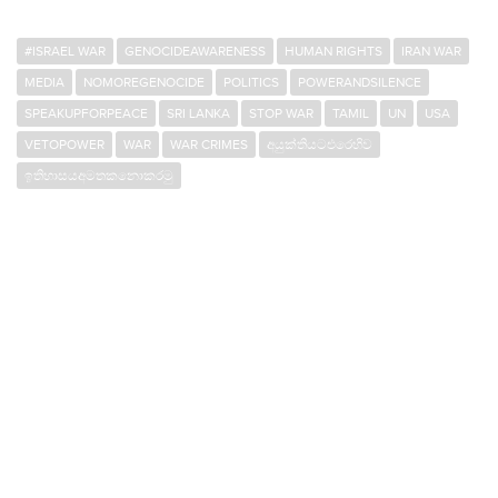
#ISRAEL WAR
GENOCIDEAWARENESS
HUMAN RIGHTS
IRAN WAR
MEDIA
NOMOREGENOCIDE
POLITICS
POWERANDSILENCE
SPEAKUPFORPEACE
SRI LANKA
STOP WAR
TAMIL
UN
USA
VETOPOWER
WAR
WAR CRIMES
අයුක්තියටඑරෙහිව
ඉතිහාසයඅමතකනොකරමු