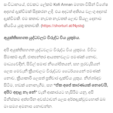
සංවිධානයේ, එවකට ලේකම් Kofi Annan මහතා විසින් විශේෂ
අදහස් දැක්වීමක් සිදුකරන ලදි. එය අදටත් අතිශය වලංගු අදහස්
දැක්වීමකි. එම කතාව නැවත නැවතත් ලොව සියලු දෙනාම
කියවිය යුතු කතාවකි. (
https://shorturl.at/Nystq
)
අයුක්තිසහගත යුද්ධවලට විරුද්ධ විය යුතුමය.
අපි අයුක්තිසහගත යුද්ධවලට විරුද්ධ විය යුතුමය. විවිධ
සීමාකම් ඇති, ජාත්‍යන්තර ආයතනවලට පමණක් නොව,
මාධ්‍යවේදීන්, සිවිල් සමාජ නියෝජිතයන්, සහ පුරවැසියන්
ලෙස මෙවැනි ක්‍රියාවලට විරුද්ධව ධෛර්යයෙන් පමණක්
නොව, ක්‍රියාකාරී ලෙසත් ප්‍රතිචාර දැක්විය යුතුය. නිශ්ශබ්දව
සිටීම, හඩක් නොනැගීම, සහ
“ඒක අපේ කාරණයක් නෙවෙයි,
අපිට අදාළ නෑ නේ”
වැනි ආකාරයට හැසිරීම යනු, අපි
මිනිස්කම අත්හරින අවස්ථාවන් ලෙස අර්තදැක්වුවහොත් ඔබ
මා සමග අමනාප නොවන්න.