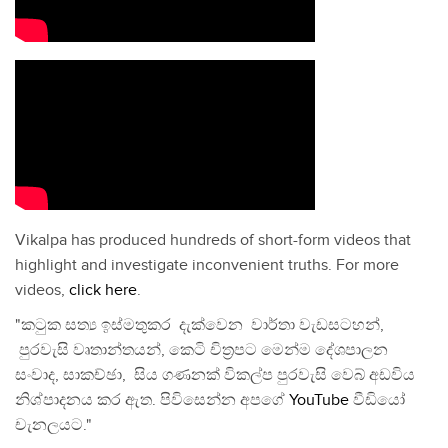
Vikalpa has produced hundreds of short-form videos that
highlight and investigate inconvenient truths. For more
videos,
click here
.
"කටුක සත්‍ය ඉස්මතුකර දැක්වෙන වාර්තා වැඩසටහන්,
පුරවැසි වෘතාන්තයන්, කෙටි චිත්‍රපට මෙන්ම දේශපාලන
සංවාද, සාකච්ඡා, සිය ගණනක් විකල්ප පුරවැසි වෙබ් අඩවිය
නිශ්පාදනය කර ඇත. පිවිසෙන්න අපගේ
YouTube
වීඩියෝ
චැනලයට."