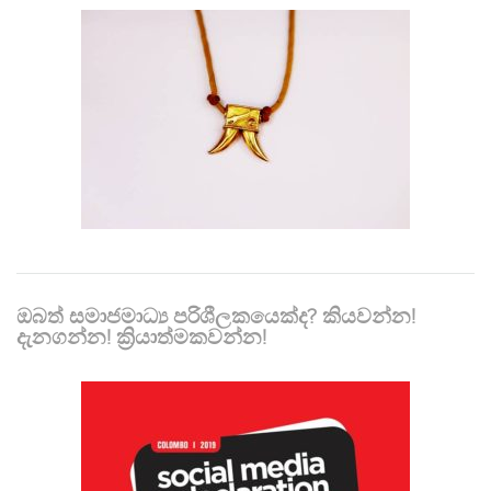
ඔබත් සමාජමාධ්‍ය පරිශීලකයෙක්ද? කියවන්න!
දැනගන්න! ක්‍රියාත්මකවන්න!