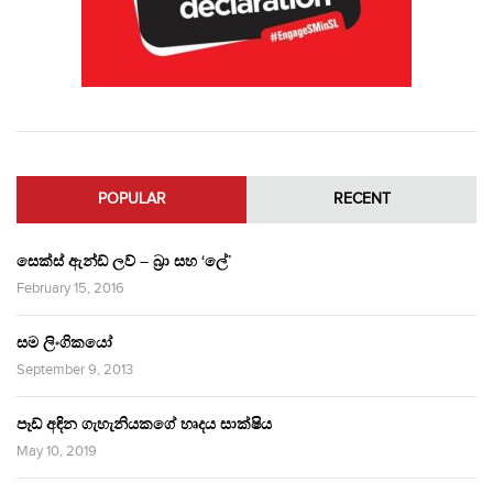
POPULAR
RECENT
සෙක්ස් ඇන්ඩ් ලව් – බ්‍රා සහ ‘ලේ’
February 15, 2016
සම ලිංගිකයෝ
September 9, 2013
පෑඩ් අඳින ගැහැනියකගේ හෘදය සාක්ෂිය
May 10, 2019