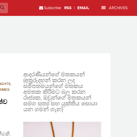
Subscribe:
RSS
|
EMAIL
ARCHIVES
ආදරණීයන්ගේ මතකයන්
(අතුරුදහන් කරන ලද
IGHTS
,
සමීපතමයන්ගේ මතකය
RIMES
අමතක කිරීමට බල කරන
රාජ්‍යක, ඔවුන්ගේ මතකයන්
ත්ව
සමග සත්‍ය සහ යුක්තිය සොයා
යන ගමන් ගැන)
ීමකි.