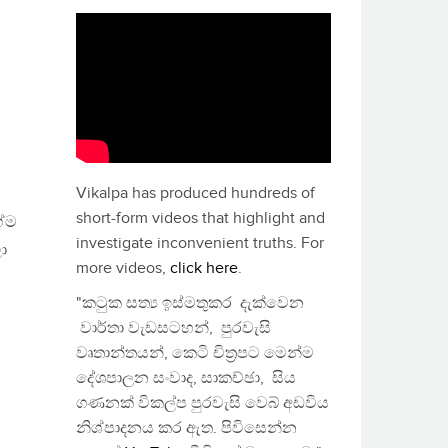
Vikalpa has produced hundreds of
short-form videos that highlight and
ගේම
investigate inconvenient truths. For
ා
more videos,
click here
.
"කටුක සත්‍ය ඉස්මතුකර දැක්වෙන
වාර්තා වැඩසටහන්, පුරවැසි
වෘතාන්තයන්, කෙටි චිත්‍රපට මෙන්ම
දේශපාලන සංවාද, සාකච්ඡා, සිය
ගණනක් විකල්ප පුරවැසි වෙබ් අඩවිය
නිශ්පාදනය කර ඇත. පිවිසෙන්න