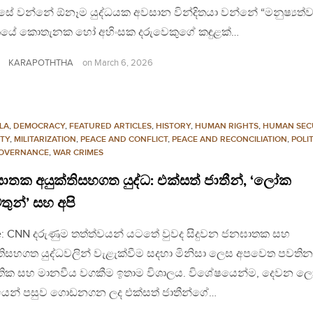
ේ වන්නේ ඕනෑම යුද්ධයක අවසාන වින්දිතයා වන්නේ “මනුෂ්‍යත්ව
ේ කොතැනක හෝ අහිංසක දරුවෙකුගේ කඳුළක්…
KARAPOTHTHA
on
March 6, 2026
LA
,
DEMOCRACY
,
FEATURED ARTICLES
,
HISTORY
,
HUMAN RIGHTS
,
HUMAN SEC
ITY
,
MILITARIZATION
,
PEACE AND CONFLICT
,
PEACE AND RECONCILIATION
,
POLI
OVERNANCE
,
WAR CRIMES
තක අයුක්තිසහගත යුද්ධ: එක්සත් ජාතීන්, ‘ලෝක
ුන්’ සහ අපි
e: CNN දරුණුම තත්ත්වයන් යටතේ වුවද සිදුවන ජනඝාතක සහ
තිසහගත යුද්ධවලින් වැළැක්වීම සදහා මිනිසා ලෙස අපවෙත පවතින
ක සහ මානවීය වගකීම ඉතාම විශාලය. විශේෂයෙන්ම, දෙවන ල
ධයෙන් පසුව ගොඩනගන ලද එක්සත් ජාතීන්ගේ…