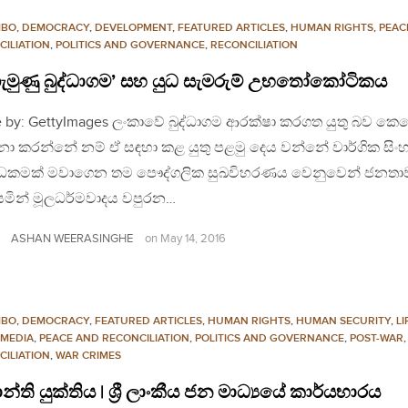
MBO
,
DEMOCRACY
,
DEVELOPMENT
,
FEATURED ARTICLES
,
HUMAN RIGHTS
,
PEAC
CILIATION
,
POLITICS AND GOVERNANCE
,
RECONCILIATION
ුගැමුණු බුද්ධාගම’ සහ යුධ සැමරුම් උභතෝකෝටිකය
 by: GettyImages ලංකාවේ බුද්ධාගම ආරක්ෂා කරගත යුතු බව කෙ
නා කරන්නේ නම් ඒ සඳහා කළ යුතු පළමු දෙය වන්නේ වාර්ගික සිං
ධකමක් මවාගෙන තම පෞද්ගලික සුඛවිහරණය වෙනුවෙන් ජනතා
සමින් මූලධර්මවාදය වපුරන…
ASHAN WEERASINGHE
on
May 14, 2016
MBO
,
DEMOCRACY
,
FEATURED ARTICLES
,
HUMAN RIGHTS
,
HUMAN SECURITY
,
LI
MEDIA
,
PEACE AND RECONCILIATION
,
POLITICS AND GOVERNANCE
,
POST-WAR
,
CILIATION
,
WAR CRIMES
රාන්ති යුක්තිය | ශ්‍රී ලාංකීය ජන මාධ්‍යයේ කාර්යභාරය