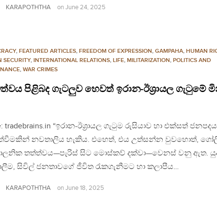
KARAPOTHTHA
on
June 24, 2025
CRACY
,
FEATURED ARTICLES
,
FREEDOM OF EXPRESSION
,
GAMPAHA
,
HUMAN RI
 SECURITY
,
INTERNATIONAL RELATIONS
,
LIFE
,
MILITARIZATION
,
POLITICS AND
NANCE
,
WAR CRIMES
ටත්වය පිළිබද ගැටලුව හෙවත් ඉරාන-ඊශ්‍රායල ගැටුමේ මි
: tradebrains.in “ඉරාන-ඊශ්‍රායල ගැටුම රුසියාව හා එක්සත් ජනපද
ත්වීමකින් නවතාලිය හැකිය. එහෙත්, එය උත්සන්න වුවහොත්, ගෝලී
ාලනික තත්ත්වය—පැරිස් සිට මොස්කව් දක්වා—වෙනස් වනු ඇත. යු
ීම, සිවිල් ජනතාවගේ ජීවිත රැකගැනීමට හා කලාපීය…
KARAPOTHTHA
on
June 18, 2025