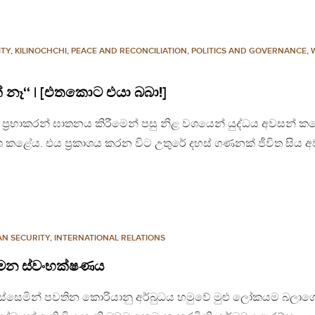
ITY
,
KILINOCHCHI
,
PEACE AND RECONCILIATION
,
POLITICS AND GOVERNANCE
,
නේ නෑ‘‘ | [එතකොට එයා බබා!]
 ප්‍රභාකරන් ඝාතනය කිරීමෙන් පසු නිළ වශයෙන් යුද්ධය අවසන් ක
ාශ කළේය. එය ප්‍රකාශය කරන විට උතුරේ දහස් ගණනක් ජීවිත සිය 
N SECURITY
,
INTERNATIONAL RELATIONS
අමන ස්වංභක්ෂණය
ිග ගැස්සෙමින් පවතින කොරියානු අර්බුධය හමුවේ මුළු ලෝකයම බලා