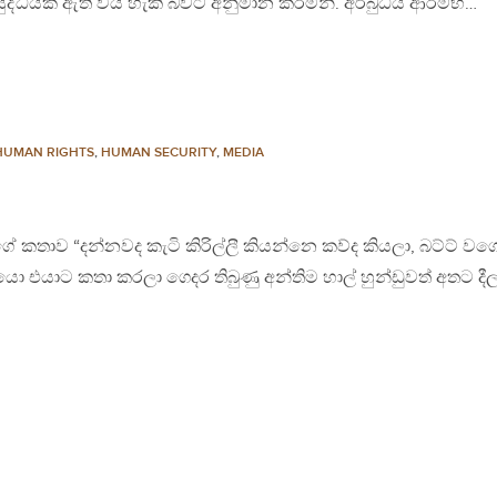
යුද්ධයක් ඇති විය හැකි බවට අනුමාන කරමිනි. අර්බුධය ආරම්භ…
HUMAN RIGHTS
,
HUMAN SECURITY
,
MEDIA
ලීගේ කතාව “දන්නවද කැටි කිරිල්ලී කියන්නෙ කව්ද කියලා, බට්ට් ව
ියො එයාට කතා කරලා ගෙදර තිබුණු අන්තිම හාල් හුන්ඩුවත් අතට දීල