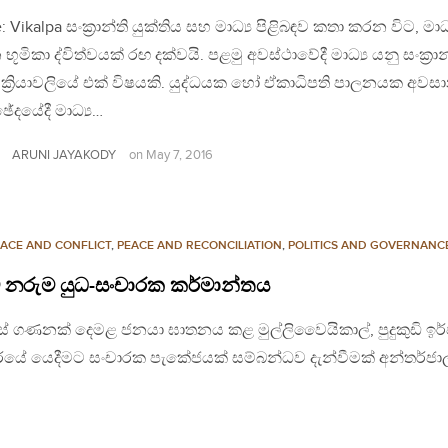
: Vikalpa සංක්‍රාන්ති යුක්තිය සහ මාධ්‍ය පිළිබඳව කතා කරන විට, මාධ්
න භූමිකා ද්විත්වයක් රඟ දක්වයි. පළමු අවස්ථාවේදී මාධ්‍ය යනු සංක්‍රාන
ි ක්‍රියාවලියේ එක් විෂයකි. යුද්ධයක හෝ ඒකාධිපති පාලනයක අවස
ඡේදයේදී මාධ්‍ය…
ARUNI JAYAKODY
on
May 7, 2016
ACE AND CONFLICT
,
PEACE AND RECONCILIATION
,
POLITICS AND GOVERNANC
කාවේ නරුම යුධ-සංචාරක කර්මාන්තය
හස් ගණනක් දෙමළ ජනයා ඝාතනය කළ මුල්ලිවෛයිකාල්, පුදුකුඩි ඉර්ප
සංචාරයේ යෙදීමට සංචාරක පැකේජයක් සම්බන්ධව දැන්වීමක් අන්තර්ජා