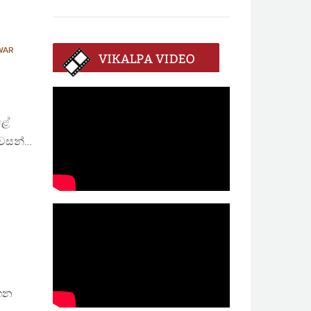
WAR
ළේ
අවසන්…
ගෙන