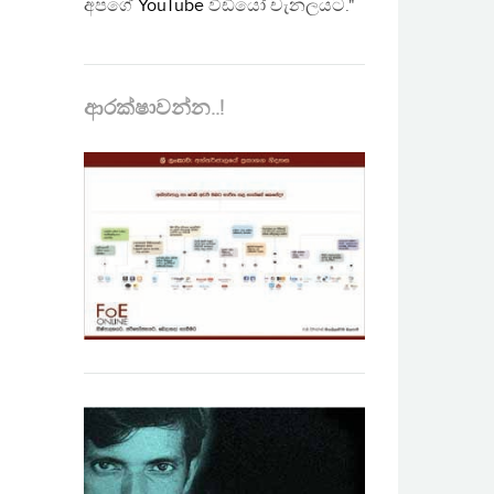
අපගේ
YouTube
වීඩියෝ චැනලයට."
ආරක්ෂාවන්න..!