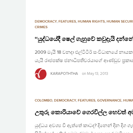
DEMOCRACY
,
FEATURES
,
HUMAN RIGHTS
,
HUMAN SECUR
CRIMES
‘‘යුද්ධයේදී ෂෙල් ගැහුවේ කවුදැයි දන්
2009 මැයි 18 වනදා එල්ටීටීඊ සංවිධානයේ නායක
යැයි රාජපක්ෂ ජනාධිපතිවරයාගේ ආණ්ඩුව ප්‍රක
KARAPOTHTHA
on
May 13, 2013
COLOMBO
,
DEMOCRACY
,
FEATURES
,
GOVERNANCE
,
HUMA
උතුරු කොරියාවේ ගෙරවිල්ල හෙවත් 
යුද්ධය අවශ්‍ය වී ඇත්තේ කාටද? දිනෙන් දින ද