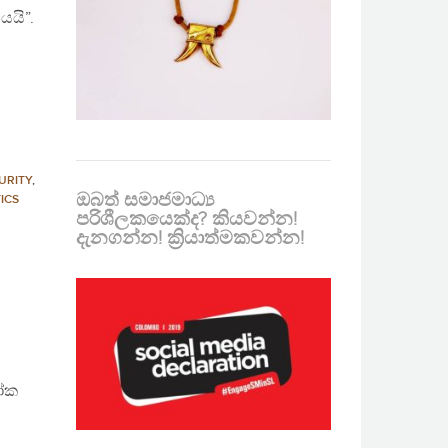
යයි”.
URITY
,
ඔබත් සමාජමාධ්‍ය
TICS
පරිශීලකයෙක්ද? කියවන්න!
දැනගන්න! ක්‍රියාත්මකවන්න!
ෝක