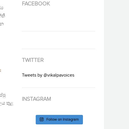
FACEBOOK
‍ය
්ති
ාන
TWITTER
E
Tweets by @vikalpavoices
්පු
INSTAGRAM
ලය තුළ
Follow on Instagram