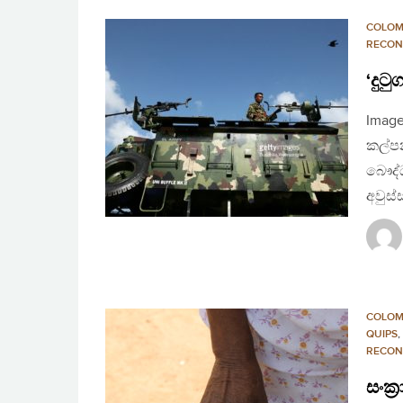
COLO
RECON
‘දුට
Image
කල්ප
බෞද්
අවුස්
COLO
QUIPS
,
RECON
සංක්‍