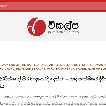
rch
CRACY
,
END OF THE WAR
,
FEATURED ARTICLES
,
GENOCIDE
,
HISTORY
,
HUMAN R
ITY
,
KANDY
,
PEACE AND RECONCILIATION
,
POLITICS AND GOVERNANCE
,
WAR C
ලිවයික්කාල් සිට මැදපෙරදිග දක්වා – හෘද සාක්ෂියේ ද්වි
තිය
e: GenAI ලෝකයේ කොතැනක හෝ සිදුවන ජනසංහාරක යුද්ධයකට
ේසි විරහිතව විරුද්ධ වීම ශිෂ්ට සම්පන්න මිනිසෙකුගේ පරම වගක