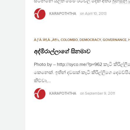
සිටින්නේ යලිත් මෙම රටවල් දෙක අතර බුහිසුනු 
KARAPOTHTHA
on
April 10, 2013
À·ƑÀ·’À¶‚À·„À¶½
,
COLOMBO
,
DEMOCRACY
,
GOVERNANCE
,
අද්මිරාල්ලාගේ සිනමාව
Photo by – http://syco.me/?p=962 කැටි කිරිල්
කෙනෙක්. ඉතින් දවසක් කැටි කිරිල්ලිගෙ දෙමව්ප
කිව්වා,…
KARAPOTHTHA
on
September 9, 2011