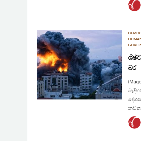
DEMO
HUMAN
GOVER
ශිෂ්
බර
iMage
මැදිහ
දේශප
නවතාල