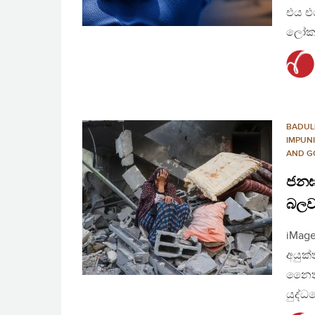
එය එස
ලෝකය
BADUL
IMPUN
AND G
ජනඝා
බලවත
iMag
අයුක්
නෛති
යුද්