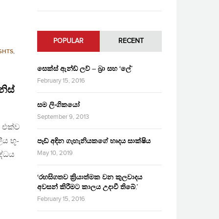
POPULAR
RECENT
GHTS
,
සෙක්ස් ඇන්ඩ් ලව් – බ්‍රා සහ ‘ලේ’
February 15, 2016
නිස්
සම ලිංගිකයෝ
September 9, 2013
ය එක්ව
ය භූ-
පෑඩ් අඳින ගැහැනියකගේ හෘදය සාක්ෂිය
May 10, 2019
ද්ධය
‘රහසිගතව ක්‍රියාත්මක වන කුලවාදය
අවසන් කිරීමට කාලය උදාවී තිබේ.’
February 15, 2016