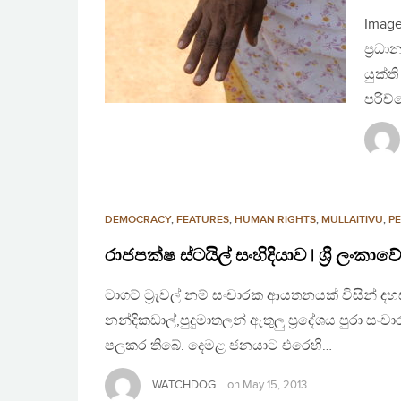
Image
ප්‍රධා
යුක්ත
පරිච්
DEMOCRACY
,
FEATURES
,
HUMAN RIGHTS
,
MULLAITIVU
,
PE
රාජපක්ෂ ස්ටයිල් සංහිදියාව | ශ්‍රී ලං
ටාගට් ට්‍රැවල් නම් සංචාරක ආයතනයක් විසින් ද
නන්දිකඩාල්,පුදුමාතලන් ඇතුලු ප්‍රදේශය පුරා 
පලකර තිබේ. දෙමළ ජනයාට එරෙහි…
WATCHDOG
on
May 15, 2013