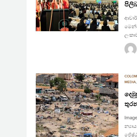
පිලි
ආචාර්
මෙන්ම
ලංකාව
COLO
MEDIA
දෙමු
තුර
Image
න්‍යා
ජේෂ්ඨ