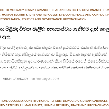
MBO
,
DEMOCRACY
,
DISAPPEARANCES
,
FEATURED ARTICLES
,
GOVERNANCE
,
HU
S
,
HUMAN SECURITY
,
IDPS AND REFUGEES
,
LIFE QUIPS
,
PEACE AND CONFLICT
,
ECONCILIATION
,
POLITICS AND GOVERNANCE
,
RECONCILIATION
ය පිළිබඳ විමසා බැලීම: නායකත්වය ගැනීමට දැන් කා
 ඇත.
් දිනයේදී අතිගරු ජනාධිපතිතුමා විසින් ප්‍රථමවරට එක්සත් ජාතීන්ග
හිමිකම් කවුන්සිලයේ යෝජනාව පිළිබඳව විවෘත අදහස් දැක්වීමක්
. ජනාධිපතිතුමා අවධාරණයෙන් කියා සිටියේ රටෙහි ස්වෛරීත්වය
 සහ ත්‍රිවිධ හමුදාවේ ගෞරවය රැකගනිමින් එක්සත් ජාතීන්ගේ මා
ARUNI JAYAKODY
on
February 21, 2016
TION
,
COLOMBO
,
CONSTITUTIONAL REFORM
,
DEMOCRACY
,
DISAPPEARANCES
,
RED ARTICLES
,
HUMAN RIGHTS
,
HUMAN SECURITY
,
PEACE AND RECONCILIATI