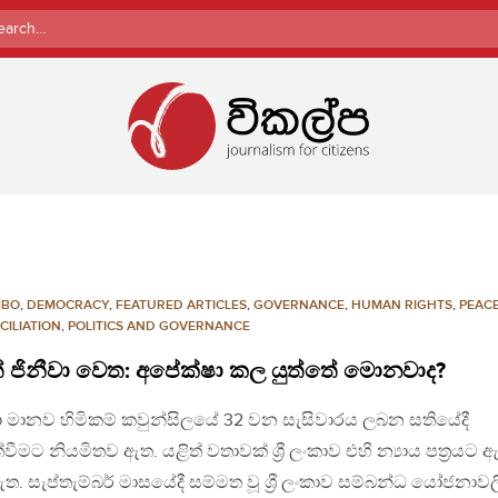
rch
MBO
,
DEMOCRACY
,
FEATURED ARTICLES
,
GOVERNANCE
,
HUMAN RIGHTS
,
PEAC
CILIATION
,
POLITICS AND GOVERNANCE
ත් ජිනීවා වෙත: අපේක්ෂා කල යුත්තේ මොනවාද?
ා මානව හිමිකම් කවුන්සිලයේ 32 වන සැසිවාරය ලබන සතියේදී
්වීමට නියමිතව ඇත. යළිත් වතාවක් ශ්‍රී ලංකාව එහි න්‍යාය පත්‍රයට 
ත. සැප්තැම්බර් මාසයේදී සම්මත වූ ශ්‍රී ලංකාව සම්බන්ධ යෝජනාව