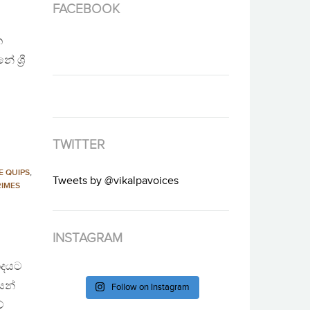
FACEBOOK
ක
ශ්‍රී
TWITTER
FE QUIPS
,
Tweets by @vikalpavoices
RIMES
INSTAGRAM
ාදයට
ෙන්
Follow on Instagram
ේ