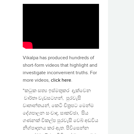
Vikalpa has produced hundreds of
short-form videos that highlight and
investigate inconvenient truths. For
more videos,
click here
.
"කටුක සත්‍ය ඉස්මතුකර දැක්වෙන
වාර්තා වැඩසටහන්, පුරවැසි
වෘතාන්තයන්, කෙටි චිත්‍රපට මෙන්ම
දේශපාලන සංවාද, සාකච්ඡා, සිය
ගණනක් විකල්ප පුරවැසි වෙබ් අඩවිය
නිශ්පාදනය කර ඇත. පිවිසෙන්න