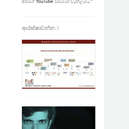
අපගේ
YouTube
වීඩියෝ චැනලයට."
ආරක්ෂාවන්න..!