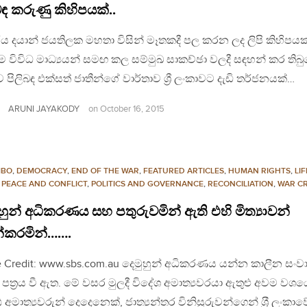
බඳ කරුණු කිහිපයක්..
ය දයාන් ජයතිලක මහතා විසින් මෑතකදී පල කරන ලද ලිපි කිහිපය
 විවිධ මාධ්‍යයන් සමඟ කල සම්මුඛ සාකච්ඡා වලදී සඳහන් කර තිබුනේ 
 පිලිබඳ එක්සත් ජාතීන්ගේ වාර්තාව ශ්‍රී ලංකාවට දැඩි තර්ජනයක්…
ARUNI JAYAKODY
on
October 16, 2015
MBO
,
DEMOCRACY
,
END OF THE WAR
,
FEATURED ARTICLES
,
HUMAN RIGHTS
,
LI
,
PEACE AND CONFLICT
,
POLITICS AND GOVERNANCE
,
RECONCILIATION
,
WAR C
හුන් අධිකරණය සහ පතුරුවමින් ඇති එහි මිත්‍යාවන්
න්කරමින්…….
 Credit: www.sbs.com.au දෙමුහුන් අධිකරණය යන්න කාලීන සංව
ය පත‍්‍රය වී ඇත. මේ වසර මුලදී විදේශ අමාත්‍යවරයා ඇතුළු අවම වශය
 අමාත්‍යවරුන් දෙදෙනෙක්, ජාත්‍යන්තර විනිසුරුවන්ගෙන් ශ‍්‍රී ලංකාව