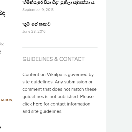
‘හිමින්සැරේ පියා විදා‘ සුනිලා සමුගත්තා ය.
September 9, 2013
බඳ
‘භූමි’ ගේ කතාව
June 23, 2016
ජය
්
GUIDELINES & CONTACT
Content on Vikalpa is governed by
site guidelines. Any submission or
comment that does not match these
guidelines is not published. Please
LIATION
,
click
here
for contact information
and site guidelines.
ය