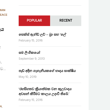
MAN
PEACE
POPULAR
RECENT
ලය
සෙක්ස් ඇන්ඩ් ලව් – බ්‍රා සහ ‘ලේ’
February 15, 2016
ේ
සම ලිංගිකයෝ
September 9, 2013
,
නව…
පෑඩ් අඳින ගැහැනියකගේ හෘදය සාක්ෂිය
May 10, 2019
‘රහසිගතව ක්‍රියාත්මක වන කුලවාදය
අවසන් කිරීමට කාලය උදාවී තිබේ.’
February 15, 2016
ON
,