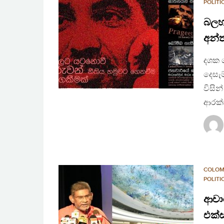
POLIT
බලහ
අන්ත
දශක ග
දෙසැම
විසින
ආරක්ෂ
COLO
POLIT
ආචාර
එක්ස