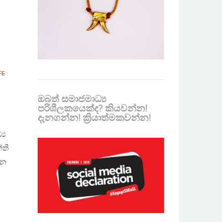
FE
ඔබත් සමාජමාධ්‍ය
පරිශීලකයෙක්ද? කියවන්න!
දැනගන්න! ක්‍රියාත්මකවන්න!
‍ය
්ති
ාන