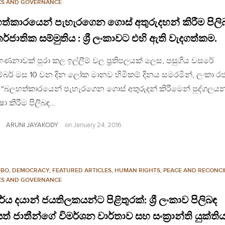
ICS AND GOVERNANCE
ත්කාරයෙන් පැහැරගෙන ගොස් අතුරුදහන් කිරීම පිලි
ර්ජාතික සම්මුතිය : ශ්‍රී ලංකාවට එහි ඇති වැදගත්කම.
ණනාවක් පුරා කල ඉල්ලීම් වල ප්‍රතිපලයක් ලෙස, පසුගිය වසරේ
්බර් මස 10 වන දින ලෝක මානව හිමිකම් දිනය සමරමින්, ලංකා ර
් “බලහත්කාරයෙන් පැහැරගෙන ගොස් අතුරුදන් කිරීමෙන් පුද්ගලයන
ා කිරීම පිලිබඳ…
ARUNI JAYAKODY
on
January 24, 2016
MBO
,
DEMOCRACY
,
FEATURED ARTICLES
,
HUMAN RIGHTS
,
PEACE AND RECONCI
ICS AND GOVERNANCE
්ය දයාන් ජයතිලකයන්ට පිළිතුරක්: ශ්‍රී ලංකාව පිලිබඳ
ත් ජාතීන්ගේ විමර්ශන වාර්තාව සහ සංක්‍රාන්ති යුක්ති