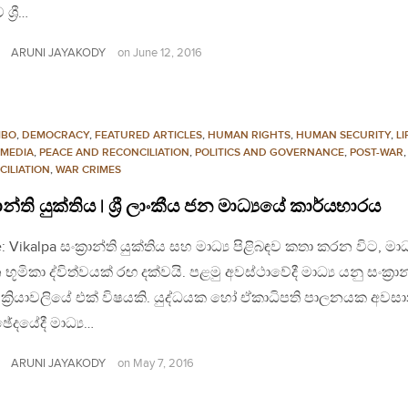
ශ්‍රී…
ARUNI JAYAKODY
on
June 12, 2016
MBO
,
DEMOCRACY
,
FEATURED ARTICLES
,
HUMAN RIGHTS
,
HUMAN SECURITY
,
LI
MEDIA
,
PEACE AND RECONCILIATION
,
POLITICS AND GOVERNANCE
,
POST-WAR
,
CILIATION
,
WAR CRIMES
රාන්ති යුක්තිය | ශ්‍රී ලාංකීය ජන මාධ්‍යයේ කාර්යභාරය
: Vikalpa සංක්‍රාන්ති යුක්තිය සහ මාධ්‍ය පිළිබඳව කතා කරන විට, මාධ්
න භූමිකා ද්විත්වයක් රඟ දක්වයි. පළමු අවස්ථාවේදී මාධ්‍ය යනු සංක්‍රාන
ි ක්‍රියාවලියේ එක් විෂයකි. යුද්ධයක හෝ ඒකාධිපති පාලනයක අවස
ඡේදයේදී මාධ්‍ය…
ARUNI JAYAKODY
on
May 7, 2016