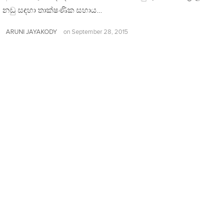
ය නඩු සඳහා තාක්ෂණික සහාය…
ARUNI JAYAKODY
on
September 28, 2015