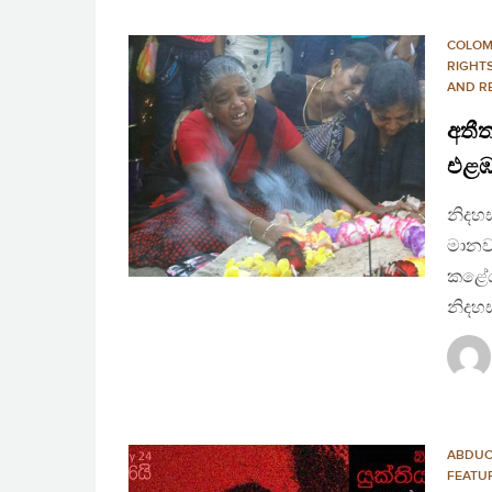
COLO
RIGHT
AND R
අතීත
එළඹ
නිදහස
මානව 
කළේය
නිදහස
ABDUC
FEATU