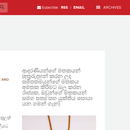
Subscribe:
RSS
|
EMAIL
ARCHIVES
ආදරණීයන්ගේ මතකයන්
(අතුරුදහන් කරන ලද
E AND
සමීපතමයන්ගේ මතකය
අමතක කිරීමට බල කරන
රාජ්‍යක, ඔවුන්ගේ මතකයන්
සමග සත්‍ය සහ යුක්තිය සොයා
යන ගමන් ගැන)
ඇතුලත්
ලියට