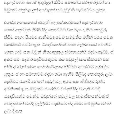
පැහැරගෙන ගොස් අතුරුදන් කිරීම සම්බන්ධ වරදකරුවන් හා
ඔවුනට අනුබල දුන් අයවලුන් හට දඬුවම් පැමිණවිය යුතුය.
එසේම අනාගතයේ එවැනි බලහත්කාරයෙන් පැහැරගෙන
ගොස් අතුරුදන් කිරීම් සිදු නොවීමට වග බලාගැනීම තහවුරු
කිරීම සඳහා පියවර ගැනීමටද මෙම සම්මුතිය මගින් රජය වෙත
වගකීමක් පවරා ඇත. රැඳෙවියන්ගේ නාම ලේඛනයක් පවත්වා
ගෙන යාම සහ ඔවුන් නීත්‍යානුකුල ස්ථානයන්හි රඳවා තැබීම, ඒ
අතර වේ. සෑම රැඳෙවියෙකුටම තම පවුලේ සාමාජිකයන් සහ
නීතීඥවරුන් සමග සන්නිවේදනය කිරීමට අවස්ථාව ලබා දිය
යුතුය. ඒ හා සමානවම රඳවා තබා ගැනීම පිලිබඳ තොරතුරු ලබා
ගැනීමට රැඳෙවියන්ගේ පවුල් වල අයට සහ නීතිඥවරුන්ට
අයිතියක් ඇත. ඔවුනට එරෙහිව වරදක් සිදු වී ඇති විටදී
රැඳෙවියන්ට මෙන්ම ඔවුන්ගේ පවුල් වල සාමාජිකයන්ටත් ඒ
වෙනුවෙන් වන්දි ඉල්ලීමට හැකියාවක්ද මෙම සම්මුතිය මගින්
ලබා දී ඇත.