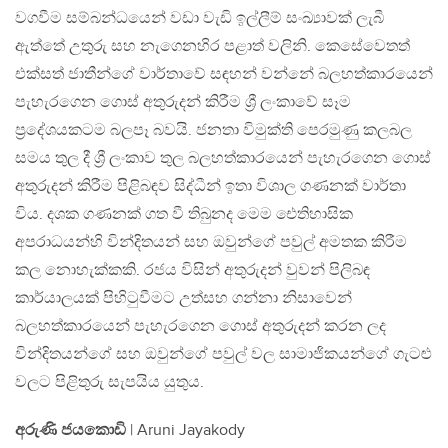
වගවීම සම්බන්ධයෙන් වඩා වැඩි ඉල්ලීම් සංඛ්‍යාවක් ලැබී
ඇත්තේ උතුරු සහ නැගෙනහිර පළාත් වලිනි. කෙසේවෙතත්
එක්සත් ජාතීන්ගේ වාර්තාවේ සඳහන් වන්නේ බලහත්කාරයෙන්
පැහැරගෙන ගොස් අතුරුදන් කිරීම ශ්‍රී ලංකාවේ සෑම
ප්‍රදේශයකටම බලපෑ බවයි. ජනතා විමුක්ති පෙරමුණු කලබල
සමය තුල දී ශ්‍රී ලංකාව තුල බලහත්කාරයෙන් පැහැරගෙන ගොස්
අතුරුදන් කිරීම පිළිබඳව සිද්ධීන් ඉතා විශාල ගණනක් වාර්තා
විය. දශක ගණනක් ගත වී තිබුනද මෙම ඓතිහාසික
අපරාධයන්හි වින්දිතයන් සහ ඔවුන්ගේ පවුල් අමතක කිරීම
කල නොහැක්කකි. රජය විසින් අතුරුදන් වුවන් පිලිබඳ
කාර්යාලයක් පිහිටුවීමට උත්සහ ගන්නා නිසාවෙන්
බලහත්කාරයෙන් පැහැරගෙන ගොස් අතුරුදන් කරන ලද
වින්දිතයන්ගේ සහ ඔවුන්ගේ පවුල් වල සාමාජිකයන්ගේ ගැටළු
වලට පිළිතුරු සැපයිය යුතුය.
අරුණි ජයකොඩි
| Aruni Jayakody