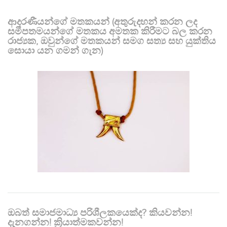
ආදරණීයන්ගේ මතකයන් (අතුරුදහන් කරන ලද
සමීපතමයන්ගේ මතකය අමතක කිරීමට බල කරන
රාජ්‍යක, ඔවුන්ගේ මතකයන් සමග සත්‍ය සහ යුක්තිය
සොයා යන ගමන් ගැන)
ඔබත් සමාජමාධ්‍ය පරිශීලකයෙක්ද? කියවන්න!
දැනගන්න! ක්‍රියාත්මකවන්න!