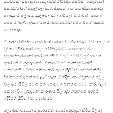
මධස්ථාන වසා දැමිය යුතු බවත් නිර්දේශ කෙරින. රැඳෙවියන්
සහ ඔවුන්ගේ පවුල් වල සාමාජිකයන් හට මානසික සෞඛ්‍ය
පහසුකම් සැලසිය යුතු බවද එහිදී නිර්දේශ වී තිබිණ. එහෙත්
මෙම නිර්දේශ ක්‍රියාත්මක කිරීමට තවමත් රජය විසින් පියවර
ගෙන නැත.
එක්සත් ජාතීන්ගේ යෝජනාව යටතේ, රජය තවදුරටත් අතුරුදන්
වුවන් පිලිබඳ කාර්යාලයක් පිහිටුවීමට පොරොන්දු විය.
බලහත්කාරයෙන් අතුරුදන් කිරීම් වලට යටත් වූ පුද්ගලයන්
අතුරුදන් වූ පුද්ගලයන්ගේ කාණ්ඩයට අයත් සුවිශේෂී
කොටසකි. මෙම යෝජිත කාර්යාලය පිලිබඳව තවමත් කිසිදු
විස්තරයක් අසන්නට ලැබී නැත. වින්දිතයන්, ඔවුන්ගේ පවුල්
වල අය, සිවිල් සමාජ සහ පොදු මහ ජනතාව මෙම කාර්යාලය
කෙසේ විය යුතුද යන කාරණය පිලිබඳව ඔවුන්ගේ අදහස්
ඉදිරිපත් කිරීම ඉතා වදගත් වේ.
බලහත්කාරයෙන් පැහැරගෙන ගොස් අතුරුදන් කිරීම් පිලිබඳ