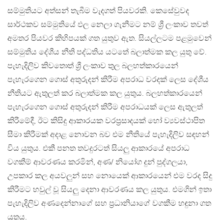
සම්මුතියට අත්සන් තැබීම වැදගත් පියවරකි. කෙසේවුවද
සාර්ථකව සම්මුතියේ ඵල නෙලා ගැනීමට නම් ශ්‍රී ලංකාව තවත්
අමතර පියවර කිහිපයක් ගත යුතුව ඇත. සියල්ලටම පළමුවෙන්
සම්මුතිය දේශීය නීති පද්ධතිය යටතේ බලාත්මක කල යුතු වේ.
පැහැදිලිව කිවතොත් ශ්‍රී ලංකාව තුල බලහත්කාරයෙන්
පැහැරගෙන ගොස් අතුරුදන් කිරීම අපරාධ වරදක් ලෙස දේශීය
නීතියට ඇතුලත් කර බලාත්මක කල යුතුය. බලහත්කාරයෙන්
පැහැරගෙන ගොස් අතුරුදන් කිරීම අපරාධයක් ලෙස ඇතුලත්
කිරීමේදී, ඊට කිසිදු ආකාරයක වරප්‍රසාදයක් හෝ ව්‍යවස්ථාපිත
සීමා කිරීමක් අදාළ නොවන බව එම නීතියේ පැහැදිලිව සඳහන්
විය යුතුය. එකී පනත තවදුරටත් සියලු ආකාරයේ අපරාධ
වගකීම් ආවරණය කරමින්, අණ/ නියෝග දුන් පුද්ගලයා,
උපකාර කල අයවලුන් සහ නොයෙක් ආකාරයෙන් එම වරද සිදු
කිරීමට හවුල් වූ සියලු දෙනා ආවරණය කල යුතුය. එමගින් ඉතා
පැහැදිලිව අණදෙන්නාගේ සහ ප්‍රධානියාගේ වගකීම හඳුනා ගත
යුතුය.