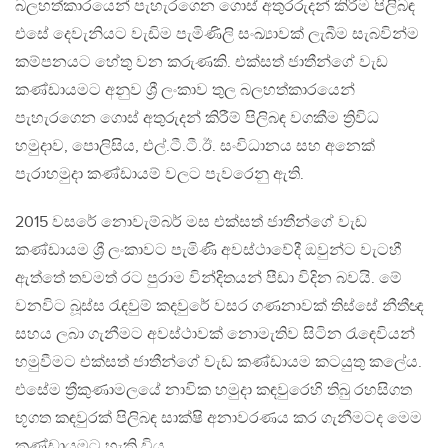
බලහත්කාරයෙන් පැහැරගෙන ගොස් අතුරරුදන් කිරීම පිලිබඳ
එසේ දෙවැනියට වැඩිම පැමිණිලි සංඛ්‍යාවක් ලැබීම සැබවින්ම
කම්පනයට හේතු වන කරුණකි. එක්සත් ජාතීන්ගේ වැඩ
කණ්ඩායමට අනුව ශ්‍රී ලංකාව තුල බලහත්කාරයෙන්
පැහැරගෙන ගොස් අතුරුදන් කිරීම් පිලිබඳ වගකීම ත්‍රිවිධ
හමුදාව, පොලිසිය, එල්.ටී.ටී.ඊ. සංවිධානය සහ අනෙක්
පැරාහමුදා කණ්ඩායම් වලට පැවරෙනු ඇති.
2015 වසරේ නොවැම්බර් මස එක්සත් ජාතීන්ගේ වැඩ
කණ්ඩායම ශ්‍රී ලංකාවට පැමිණි අවස්ථාවේදී ඔවුන්ට වැටහී
ඇත්තේ තවමත් රට පුරාම වින්දිතයන් පීඩා විදින බවයි. මේ
වනවිට බූස්ස රැඳවුම් කදවුරේ වසර ගණනාවක් තිස්සේ නීතීඥ
සහය ලබා ගැනීමට අවස්ථාවක් නොමැතිව සිටින රැඳෙවියන්
හමුවීමට එක්සත් ජාතීන්ගේ වැඩ කණ්ඩායම කටයුතු කලේය.
එසේම ත්‍රීකුණාමලයේ නාවික හමුදා කඳවුරෙහි තිබු රහසිගත
භූගත කඳවුරක් පිලිබඳ සාක්ෂි අනාවරණය කර ගැනීමටද මෙම
කණ්ඩායමට හැකි විය.