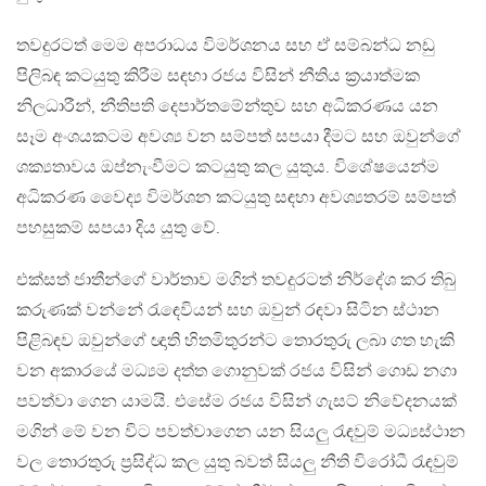
තවදුරටත් මෙම අපරාධය විමර්ශනය සහ ඒ සම්බන්ධ නඩු
පිලිබඳ කටයුතු කිරීම සඳහා රජය විසින් නීතිය ක්‍රයාත්මක
නිලධාරීන්, නීතිපති දෙපාර්තමේන්තුව සහ අධිකරණය යන
සෑම අංශයකටම අවශ්‍ය වන සම්පත් සපයා දීමට සහ ඔවුන්ගේ
ශක්‍යතාවය ඔප්නැංවීමට කටයුතු කල යුතුය. විශේෂයෙන්ම
අධිකරණ වෛද්‍ය විමර්ශන කටයුතු සඳහා අවශ්‍යතරම් සම්පත්
පහසුකම් සපයා දිය යුතු වේ.
එක්සත් ජාතීන්ගේ වාර්තාව මගින් තවදුරටත් නිර්දේශ කර තිබු
කරුණක් වන්නේ රැඳෙවියන් සහ ඔවුන් රඳවා සිටින ස්ථාන
පිළිබඳව ඔවුන්ගේ ඥාති හිතමිතුරන්ට තොරතුරු ලබා ගත හැකි
වන අකාරයේ මධ්‍යම දත්ත ගොනුවක් රජය විසින් ගොඩ නගා
පවත්වා ගෙන යාමයි. එසේම රජය විසින් ගැසට් නිවේදනයක්
මගින් මේ වන විට පවත්වාගෙන යන සියලු රැඳවුම් මධ්‍යස්ථාන
වල තොරතුරු ප්‍රසිද්ධ කල යුතු බවත් සියලු නීති විරෝධී රැඳවුම්