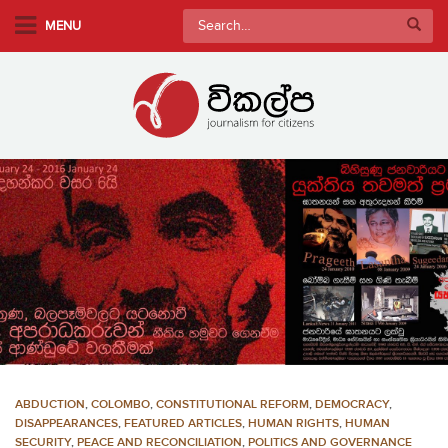
S
Search
MENU
k
for:
i
p
t
o
m
a
i
n
c
o
n
t
e
n
ABDUCTION
,
COLOMBO
,
CONSTITUTIONAL REFORM
,
DEMOCRACY
,
t
DISAPPEARANCES
,
FEATURED ARTICLES
,
HUMAN RIGHTS
,
HUMAN
SECURITY
,
PEACE AND RECONCILIATION
,
POLITICS AND GOVERNANCE