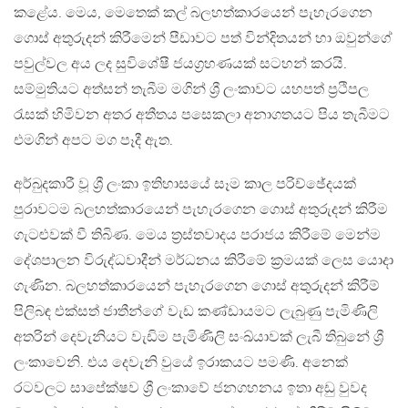
කළේය. මෙය, මෙතෙක් කල් බලහත්කාරයෙන් පැහැරගෙන
ගොස් අතුරුදන් කිරීමෙන් පීඩාවට පත් වින්දිතයන් හා ඔවුන්ගේ
පවුල්වල අය ලද සුවිශේෂී ජයග්‍රහණයක් සටහන් කරයි.
සම්මුතියට අත්සන් තැබීම මගින් ශ්‍රී ලංකාවට යහපත් ප්‍රථිපල
රැසක් හිමිවන අතර අතීතය පසෙකලා අනාගතයට පිය තැබීමට
එමගින් අපට මග පෑදී ඇත.
අර්බුදකාරී වූ ශ්‍රී ලංකා ඉතිහාසයේ සෑම කාල පරිච්ඡේදයක්
පුරාවටම බලහත්කාරයෙන් පැහැරගෙන ගොස් අතුරුදන් කිරීම
ගැටළුවක් වී තිබිණ. මෙය ත්‍රස්තවාදය පරාජය කිරීමේ මෙන්ම
දේශපාලන විරුද්ධවාදීන් මර්ධනය කිරීමේ ක්‍රමයක් ලෙස යොදා
ගැණින. බලහත්කාරයෙන් පැහැරගෙන ගොස් අතුරුදන් කිරීම්
පිලිබඳ එක්සත් ජාතීන්ගේ වැඩ කණ්ඩායමට ලැබුණු පැමිණිලි
අතරින් දෙවැනියට වැඩිම පැමිණිලි සංඛ්යාවක් ලැබී තිබුනේ ශ්‍රී
ලංකාවෙනි. එය දෙවැනි වුයේ ඉරාකයට පමණි. අනෙක්
රටවලට සාපේක්ෂව ශ්‍රී ලංකාවේ ජනගහනය ඉතා අඩු වුවද