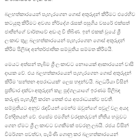
බලහත්කාරයෙන් පැහැරගෙන ගොස් අතුරුදන් කිරීමට එරෙහිව
කටයුතු කිරීමට අවශ්‍ය නිර්දේශ රැසක් පසුගිය වසරේ එක්සත්
ජාතීන්ගේ වාර්තාවේ අඩංගු වී තිබිණ. ඉන් එකක් වුයේ ශ්‍රී
ලංකාව තුළ බලහත්කාරයෙන් පැහැරගෙන ගොස් අතුරුදන්
කිරීම පිලිබඳ අන්තර්ජාතික සම්මුතිය සම්මත කිරීමයි.
මෙයට අත්සන් තැබීම ශ්‍රී ලංකාවට නොයෙක් ආකාරයෙන් වාසි
දායක වේ. එය බලහත්කාරයෙන් පැහැරගෙන ගොස් අතුරුදන්
කිරීම ‘සන්තන අපරාධයක්‘ ලෙස හඳුන්වයි. බලධරියා විසින්
ප්‍රතිචාර දක්වා අතුරුදන් කළ පුද්ගලයාගේ ඉරණම පිලිබඳ
කරුණු පැහැදිලි කරන තෙක් එය අපරාධයක්ව පවතී.
සම්මුතියට අනුව රැඳවියන් මෙන්ම ඔවුන්ගේ පවුල් වල අයද
වින්දිතයන් වේ. එසේම එමගින් වරදකරුවන් නීතිය හමුවට
ගෙන ඒමට ශ්‍රී ලංකාවට වගකීමක් පවරනු ලබයි. රජය විසින්
විමර්ශන පවත්වා, පැමිණි ගොනු කර බලහත්කාරයෙන්