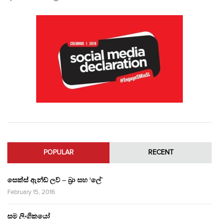
POPULAR
RECENT
සෙක්ස් ඇන්ඩ් ලව් – බ්‍රා සහ ‘ලේ’
February 15, 2016
සම ලිංගිකයෝ