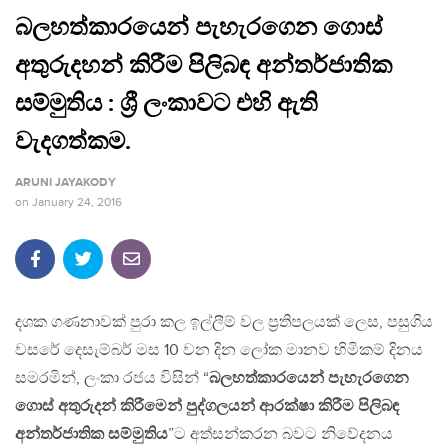
බලහත්කාරයෙන් පැහැරගෙන ගොස්
අතුරුදහන් කිරීම පිලිබඳ අන්තර්ජාතික
සම්මුතිය : ශ්‍රී ලංකාවට එහි ඇති
වැදගත්කම.
ARUNI JAYAKODY
on
January 24, 2016
දශක ගණනාවක් පුරා කල ඉල්ලීම් වල ප්‍රතිපලයක් ලෙස, පසුගිය
වසරේ දෙසැම්බර් මස 10 වන දින ලෝක මානව හිමිකම් දිනය
සමරමින්, ලංකා රජය විසින් “
බලහත්කාරයෙන් පැහැරගෙන
ගොස් අතුරුදන් කිරීමෙන් පුද්ගලයන් ආරක්ෂා කිරීම පිලිබඳ
අන්තර්ජාතික සම්මුතිය
”ට අත්සන්කරන බවට නිවේදනය