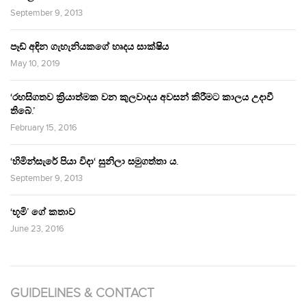
September 9, 2013
පෑඩ් අඳින ගැහැනියකගේ හෘදය සාක්ෂිය
May 10, 2019
‘රහසිගතව ක්‍රියාත්මක වන කුලවාදය අවසන් කිරීමට කාලය උදාවී
තිබේ.’
February 15, 2016
‘හිමින්සැරේ පියා විදා‘ සුනිලා සමුගත්තා ය.
September 9, 2013
‘භූමි’ ගේ කතාව
June 23, 2016
GUIDELINES & CONTACT