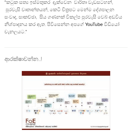
"කටුක සත්‍ය ඉස්මතුකර දැක්වෙන වාර්තා වැඩසටහන්,
පුරවැසි වෘතාන්තයන්, කෙටි චිත්‍රපට මෙන්ම දේශපාලන
සංවාද, සාකච්ඡා, සිය ගණනක් විකල්ප පුරවැසි වෙබ් අඩවිය
නිශ්පාදනය කර ඇත. පිවිසෙන්න අපගේ
YouTube
වීඩියෝ
චැනලයට."
ආරක්ෂාවන්න..!