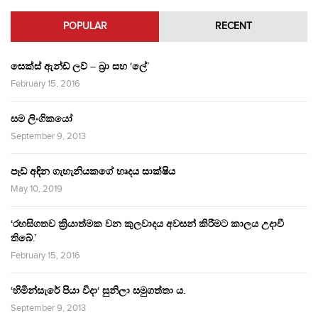
POPULAR
RECENT
සෙක්ස් ඇන්ඩ් ලව් – බ්‍රා සහ ‘ලේ’
February 15, 2016
සම ලිංගිකයෝ
September 9, 2013
පෑඩ් අඳින ගැහැනියකගේ හෘදය සාක්ෂිය
May 10, 2019
‘රහසිගතව ක්‍රියාත්මක වන කුලවාදය අවසන් කිරීමට කාලය උදාවී
තිබේ.’
February 15, 2016
‘හිමින්සැරේ පියා විදා‘ සුනිලා සමුගත්තා ය.
September 9, 2013