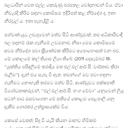
බලධාරීන් වෙත එල්ල කෙරුණු බරපතල චෝදනාවන් විය. ඒවා
නිවැරදි කිරීම සඳහා කොමිසම ඉදිරිපත් කළ නිර්දේශ ද, ඉතා
නිරවුල් ය. ඉතා පැහැදිළි ය.
පශ්චාත්-යුධ උඬගුවෙන් මත්ව සිටි ආණ්ඩුවක්, තම අධිකාරීවාදී
බල පදනම් රැක ගැනීමේ උවමනාව නිසා මෙම කොමිසමේ
අවම නිර්දේශ පවා ක‍්‍රියාත්මක කිරීමට අපොහොසත් වන බව,
මේ කොලමේ කල් තියාම ලියා තිබේ. (2011 දෙසැම්බර 18-
‘‘යුක්තිය පසිඳලීමේ තරාදිය මත එල්.එල්.ආර්.සී. වාර්තාව කිරා
බැලීම‘‘). දැන් එය සැබෑ වී ඇත. තමන්ගේ මව පවා හඳුනා
ගැනීමට නොහැකි තරමට මත්ව සිටි, ආණ්ඩුවට පක්ෂපාතී
විරෝධතාකරුවන්, ‘‘එල්.එල්.ආර්.සී. භංග වේවා’’ යනුවෙන් ලියූ
සටන් පාඨ ඔසවාගෙන මේ සතියේ කොළඹ පෙළපාලි යනු
දැකීම ගොරතර උත්ප‍්‍රාසයක්ම විය.
කෙසේ වෙතත්, සිදු වී යැයි කියන මානව හිමිකම්