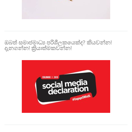
ඔබත් සමාජමාධ්‍ය පරිශීලකයෙක්ද? කියවන්න!
දැනගන්න! ක්‍රියාත්මකවන්න!