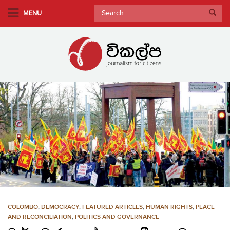
S
Search
MENU
k
for:
i
p
t
o
m
a
i
n
c
o
n
t
e
n
COLOMBO
,
DEMOCRACY
,
FEATURED ARTICLES
,
HUMAN RIGHTS
,
PEACE
t
AND RECONCILIATION
,
POLITICS AND GOVERNANCE