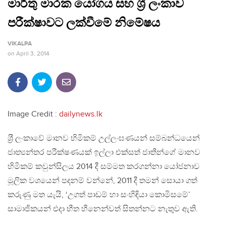
මාර්තු මාරක යෝගය සහ ශ‍්‍රී ලංකාව
පරීක්ෂාවට ලක්වීමේ නිමේෂය
VIKALPA
on
April 3, 2014
Image Credit :
dailynews.lk
ශ‍්‍රී ලංකාවේ මානව හිමිකම් උල්ලංඝණයන් සම්බන්ධයෙන්
ජාත්‍යන්තර පරීක්ෂණයක් ඉල්ලා එක්සත් ජාතීන්ගේ මානව
හිමිකම් කවුන්සිලය 2014 දී සම්මත කරගන්නා යෝජනාව
මූලික වශයෙන් පදනම් වන්නේ, 2011 දී තමන් සොයා ගත්
කරුණු මත යැයි, ‘උගත් පාඩම් හා සංහිඳියා කොමිසමේ’
සාමාජිකයන් එදා භීත හීනෙන්වත් සිතන්නට නැතුව ඇති.