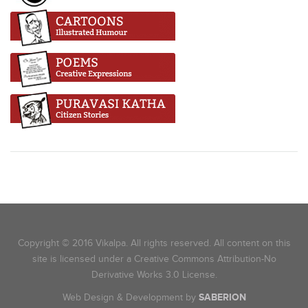
Copyright © 2016 Vikalpa. All rights reserved. All content on this
site is licensed under a Creative Commons Attribution-No
Derivative Works 3.0 License.
Web Design & Development by
SABERION