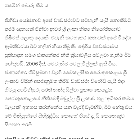
ගසමින් බොරු කීම ය.
ජිනීවා යෝජනාව අපේ ව්‍යවස්ථාවට පටහැනි යැයි නොකීමට
තරම් ඥානයක් ජිනීවා නුවර ශ‍්‍රී ලංකා නිත්‍ය නියෝජිතයාට
තිබීමත් ලොකු දෙයකි. එවැනි කටහැකර කතාවක් අපේ විදේශ
ඇමතිවරයා ඊට කලින් කියා තිබුණි. දේශීය ව්‍යවස්ථාමය
ප‍්‍රතිපාදන සමග ජාත්‍යන්තර නීති ක‍්‍රියාවලිය පටලවා ගැනීම ඊට
හේතුවයි. 2006 දීත්, මෙවැනිම පටලැවිල්ලක් ඇති විය.
ජාත්‍යන්තර ගිවිසුමක 1 වැනි වෛකල්පික පෙරාතුකොළය ශ‍්‍රී
ලංකාව විසින් අපරානුමත කිරීම ව්‍යවස්ථා විරෝධී යැයි එදා
හිටපු අගවිනිසුරු සරත් නන්ද සිල්වා ප‍්‍රකාශ කෙළේය.
පෙරාතුකොළයේ නීතිවේදී මඬුල්ල ශ‍්‍රී ලංකාව තුළ ‘අධිකරණමය
බලයක්’ අභ්‍යාස කරන්නේය යන වැරදි වැටහීම, ඊට හේතු විය.
මේ මිනිසුන්ගේ සිහිබුද්ධිය කොහේ ගියේ දැ යි කෙනෙකුට
සිතෙන තරමි.