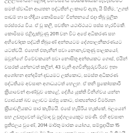
උල්ලංඝනයන් පිළිබඳ විශ්වසනීය පරීක්ෂණයක් පැවැත්වීමට
සමත් ස්වාධීන ආයතන පද්ධතීන් ලංකාවේ ඇතැ යි සිතීම, ‘උගත්
පාඩම් හා සංහිඳියා කොමිසමේ’ චින්තනයේ එදා තිබූ මූලික
පරස්පරය විය. ඒ වූ කලී, පවතින යථාර්ථයට පස්ස හැරවීමකි.
කොමිසම එළිදැක්වුණු 2011 වන විට අපේ අධිකරණ සහ
අභිචෝදක පද්ධති තිබුණේ අන්තයටම දේශපාලනීකරණයට
යටත්වයි. එහෙත් එතැනින් පවා නොනැවතුණු පාලකයෝ,
ඔවුන්ගේ විවේචකයන් පවා නොසිතූ අන්තයකට ගොස්, එයින්
වසරක් යන්නටත් කලින්, 43 වැනි අගවිනිසුරුවරියව ඉතා
අශෝභන අන්දමින් දඩයමට ලක්කොට, සමස්ත අධිකරණ
පද්ධතියම අවසාන අගාධයටත් හෙලූහ. ඒ තනි ප‍්‍රකෝපකාරී
ක‍්‍රියාවෙන් ආණ්ඩුව කෙළේ, දේශීය යුක්ති විනිශ්චය යන්න
ව්‍යාජයක් බව ලොවට ඔප්පු කොට, ජාත්‍යන්තර විමර්ශන
ක‍්‍රියාවලියකට පාර කැපීමයි. එසේ හැසිරිය හැක්කේ, බලයෙන්
සහ උඬඟුවෙන් ඔල්මාද වූ පුද්ගලයෙකුට පමණි. එහි අවසාන
ප‍්‍රතිඵලය වුණේ, 2014 මාර්තු මාරක යෝගය, සම්ප‍්‍රදායික 15