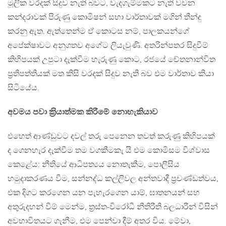
මූලික වරදක් සිදුව නැති බවට, වැදගැම්මකට නැති වචන
කන්දරාවක් පිරුණු කොමිෂන් සභා වාර්තාවක් මගින් තීන්දු
කරනු ඇත. ඇත්තෙන්ම ඒ කොටස නම්, පාලකයන්ගේ
අපේක්ෂාවට අනුගතව අගේට ලියැවුණි. අතරින්පතර සිදුවීම්
කිහිපයක් උපුටා දැක්වීම හැරුණු කොට, රජයේ චේතනාන්විත
ප‍්‍රතිපත්තියක් මත කිසි වරදක් සිදුව නැති බව එම වාර්තාව කියා
සිටියේය.
අවමය පවා ක‍්‍රියාත්මක කිරීමේ නොහැකියාව
එහෙත් ආණ්ඩුවට දවල් තරු පෙනෙන තවත් කරුණු කිහිපයක්
ද ගෙනහැර දැක්වීම තම වගකීමකැ යි එම කොමිසම විශ්වාස
කෙළේය: නීතියේ ආධිපත්‍යය නොතැකීම, පොලීසිය
හමුදාකරණය වීම, සන්නද්ධ කල්ලිවල අන්තවාදී ප‍්‍රචණ්ඩත්වය,
එක දිගට කරගෙන යන පැහැරගෙන යාම්, ඝාතනයන් සහ
අතුරුදහන් වීම් මෙන්ම, ත‍්‍රස්ත-විරෝධී නීතිරීති බලධාරීන් විසින්
අවභාවිතයට ගැනීම, එම පෙන්වා දීම් අතර විය. මේවා,