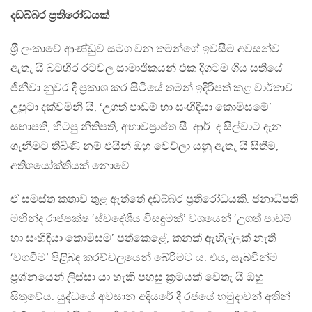
දඩබ්බර ප‍්‍රතිරෝධයක්
ශ‍්‍රී ලංකාවේ ආණ්ඩුව සමග වන තමන්ගේ ඉවසීම අවසන්ව
ඇතැ යි බටහිර රටවල සාමාජිකයන් එක දිගටම ගිය සතියේ
ජිනීවා නුවර දී ප‍්‍රකාශ කර සිටියේ තමන් ඉදිරිපත් කළ වාර්තාව
උපුටා දක්වමිනි යි, ‘උගත් පාඩම් හා සංහිඳියා කොමිසමේ’
සභාපති, හිටපු නීතිපති, අභාවප‍්‍රාප්ත සී. ආර්. ද සිල්වාට දැන
ගැනීමට තිබිණි නම් එයින් ඔහු වෙව්ලා යනු ඇතැ යි සිතීම,
අතිශයෝක්තියක් නොවේ.
ඒ සමස්ත කතාව තුළ ඇත්තේ දඩබ්බර ප‍්‍රතිරෝධයකි. ජනාධිපති
මහින්ද රාජපක්ෂ ‘ස්වදේශීය විසඳුමක්’ වශයෙන් ‘උගත් පාඩම්
හා සංහිඳියා කොමිසම’ පත්කෙළේ, කනක් ඇහිල්ලක් නැති
‘වගවීම’ පිළිබඳ කරච්චලයෙන් බේරීමට ය. එය, සැබවින්ම
ප‍්‍රශ්නයෙන් ලිස්සා යා හැකි පහසු ක‍්‍රමයක් වෙතැ යි ඔහු
සිතුවේය. යුද්ධයේ අවසාන අදියරේ දී රජයේ හමුදාවන් අතින්