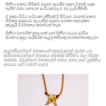
ආදරණීයන්ගේ මතකයන් (අතුරුදහන් කරන ලද
සමීපතමයන්ගේ මතකය අමතක කිරීමට බල කරන
රාජ්‍යක, ඔවුන්ගේ මතකයන් සමග සත්‍ය සහ යුක්තිය
සොයා යන ගමන් ගැන)