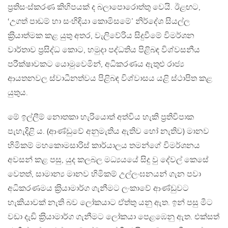
ප‍්‍රතිසංස්කරණ කිහිපයක් ද බලාපොරොත්තු වෙයි. ඊළඟට,
‘උගත් පාඩම් හා සංහිඳියා කොමිසමේ’ නිර්දේශ සියල්ල
ක‍්‍රියාත්මක කළ යුතු අතර, වැලිවේරිය සිදුවීමේ විමර්ශන
වාර්තාව ප‍්‍රසිද්ධ කොට, හමුදා පද්ධතිය පිළිබඳ විශ්වසනීය
පරීක්ෂාවකට යොමුවෙමින්, අධිකරණය ඇතුළු රාජ්‍ය
ආයතනවල ස්වාධීනත්වය පිළිබඳ විශ්වාසය යළි ස්ථාපිත කළ
යුතුය.
මේ ඉල්ලීම් නොතකා හැරියොත් අත්විය හැකි ප‍්‍රතිවිපාක
පැහැදිළි ය. (ආණ්ඩුවේ අනුමැතිය ඇතිව හෝ නැතිව) මානව
හිමිකම් මහකොමසාරිස් කාර්යාලය තමන්ගේ විමර්ශනය
අවසන් කළ පසු, යුද කලබල මධ්‍යයයේ සිදු වු දේවල් කෙසේ
වෙතත්, සාමාන්‍ය මානව හිමිකම් උල්ලංඝනයන් ගැන පවා
අධිකරණමය ක‍්‍රියාමාර්ග ගැනීමට ලංකාවේ ආණ්ඩුවට
හැකියාවක් නැති බව ලෝකයාට ඒත්තු යනු ඇත. ඉන් පසු මීට
වඩා දැඩි ක‍්‍රියාමාර්ග ගැනීමට ලෝකයා පෙළඹෙනු ඇත. එක්සත්