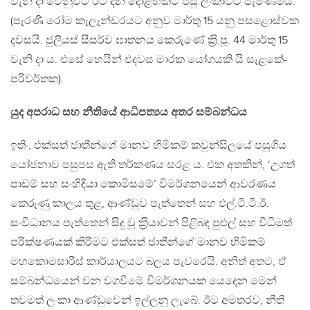
වැනි දා වෙනුවට ඊට දින දොළහකට පසු ලංකාවට පැමිණීමයි.
(පැරණි රෝම කැලැන්ඩරයට අනුව මාර්තු 15 යනු පසළොස්වක
දවසයි. ජුලියස් සීසර්ව ඝාතනය කෙරුණේ ක‍්‍රි.පූ. 44 මාර්තු 15
වැනි දා ය. එසේ හෙයින් එදවස මාරක යෝගයකි යි සැළකේ-
පරිවර්තක).
යුද අපරාධ සහ නීතියේ ආධිපත්‍යය අතර සම්බන්ධය
ඉතිං, එක්සත් ජාතීන්ගේ මානව හිමිකම් කවුන්සිලයේ පසුගිය
යෝජනාව පසුපස ඇති තර්කණය සරළ ය. එක අතකින්, ‘උගත්
පාඩම් සහ සංහිඳියා කොමිසමේ’ විමර්ශනයෙන් ආවරණය
කෙරුණු කාලය තුළ, ආණ්ඩුව පැත්තෙන් සහ එල්.ටී.ටී.ඊ.
සංවිධානය පැත්තෙන් සිදු වූ ක‍්‍රියාවන් පිළිබඳ පුළුල් සහ විධිමත්
පරීක්ෂණයක් කිරීමට එක්සත් ජාතීන්ගේ මානව හිමිකම්
මහකොමසාරිස් කාර්යාලයට බලය පැවරෙයි. අනිත් අතට, ඒ
සම්බන්ධයෙන් වන වගවීමේ විමර්ශනයක යෙදෙන මෙන්
තවමත් ලංකා ආණ්ඩුවෙන් ඉල්ලනු ලැබේ. ඊට අමතරව, නීති