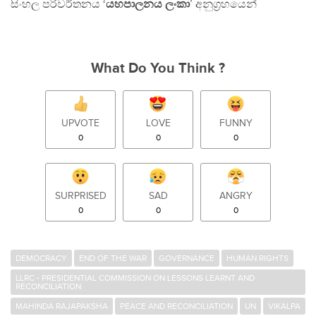
සිංහල පරිවර්තනය ‘
යහපාලනය ලංකා
’ අනුග‍්‍රහයෙන්
What Do You Think ?
UPVOTE
LOVE
FUNNY
0
0
0
SURPRISED
SAD
ANGRY
0
0
0
DEMOCRACY
END OF THE WAR
GOVERNANCE
HUMAN RIGHTS
LLRC - PRESIDENTIAL COMMISSION ON LESSONS LEARNT AND
RECONCILIATION
MAHINDA RAJAPAKSHA
PEACE AND RECONCILIATION
UN
VIKALPA