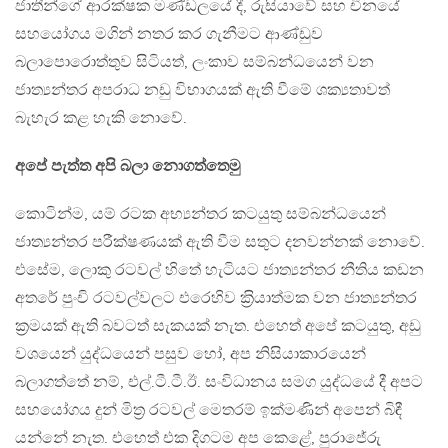
ජාතීන්ගේ ආරක්ෂක මණ්ඩලයේ දී, රුසියාවේ සහ චීනයේ
සහයෝගය මගින් නතර කර ගැනීමට ආණ්ඩුව
බලාපොරොත්තුව සිටියත්, ලංකාව සම්බන්ධයෙන් වන
ජාත්‍යන්තර අපරාධ නඩු විභාගයක් ඇති වීමේ ශක්‍යතාවත්
බැහැර කළ හැකි නොවේ.
අපේ පැත්ත අපි බලා නොගත්තෙමු
කොටින්ම, යම් රටක අභ්‍යන්තර කටයුතු සම්බන්ධයෙන්
ජාත්‍යන්තර පරීක්ෂණයක් ඇති වීම සතුට දනවන්නක් නොවේ.
එසේම, ලොකු රටවල් හිතේ හැටියට ජාත්‍යන්තර නීතිය කඩන
අතරේ පුංචි රටවල්වලට එරෙහිව ක‍්‍රියාත්මක වන ජාත්‍යන්තර
ක‍්‍රමයක් ඇති බවටත් සැකයක් නැත. එහෙත් අපේ කටයුතු, අඩු
වශයෙන් යුද්ධයෙන් පසුව හෝ, අප නිසියාකාරයෙන්
බලාගත්තේ නම්, එල්.ටී.ටී.ඊ. සංවිධානය සමග යුද්ධයේ දී අපට
සහයෝගය දුන් මිත‍්‍ර රටවල් මෙතරම් ඉක්මණින් අපෙන් බිඳී
යන්නේ නැත. එහෙත් එක දිගටම අප කෙළේ, පුරාජේරු