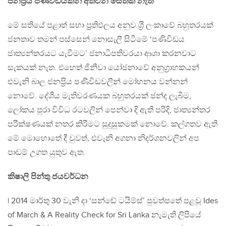
ජනප‍්‍රිය පණිවිඩයකින් අත්වන සෙතක් නැත
මේ සතියේ පළාත් සභා ප‍්‍රතිඵලය අනුව ශ‍්‍රී ලංකාවේ බහුතරයක්
ජනතාව තමන් පස්සෙන් නොසැලී සිටීමේ ‘පණිවිඩය
ජාත්‍යන්තරයට යැවීමට’ ජනාධිපතිවරයා ආශා කරනවාට
සැකයක් නැත. එහෙත් ජිනීවා යෝජනාවේ අනුග‍්‍රාහකයන්
එවැනි බාල ජනප‍්‍රිය පණිවිඩවලින් මෝහනය වන්නන්
නොවේ. දේශීය මැතිවරණයක බහුතරයක් ඡන්ද ලැබීම,
ලෝකය පුරා විවිධ රටවලින් පෙන්වා දි ඇති පරිදි, ජාත්‍යන්තර
පරීක්ෂණයක් නතර කිරීමට සුදුසුකමක් නොවේ. කල්ගතව ඇති
මේ මොහොතේ දී වුවත්, එවැනි අගනා නිදර්ශනවලින් අප
පාඩම් උගත යුතුව ඇත.
කිෂාලි පින්තු ජයවර්ධන
| 2014 මාර්තු 30 වැනි දා ‘සන්ඬේ ටයිම්ස්’ පුවත්පතේ පළවූ Ides
of March & A Reality Check for Sri Lanka නැමැති ලිපියේ