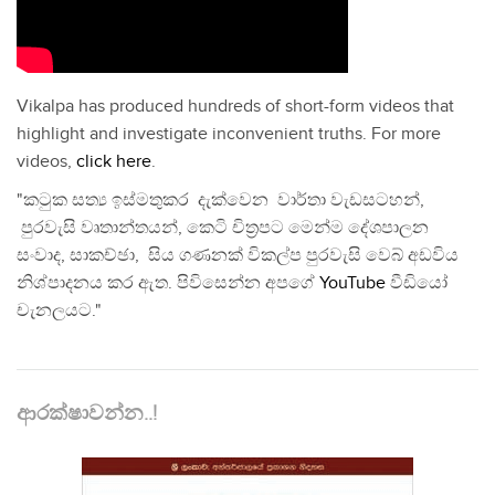
Vikalpa has produced hundreds of short-form videos that
highlight and investigate inconvenient truths. For more
videos,
click here
.
"කටුක සත්‍ය ඉස්මතුකර දැක්වෙන වාර්තා වැඩසටහන්,
පුරවැසි වෘතාන්තයන්, කෙටි චිත්‍රපට මෙන්ම දේශපාලන
සංවාද, සාකච්ඡා, සිය ගණනක් විකල්ප පුරවැසි වෙබ් අඩවිය
නිශ්පාදනය කර ඇත. පිවිසෙන්න අපගේ
YouTube
වීඩියෝ
චැනලයට."
ආරක්ෂාවන්න..!