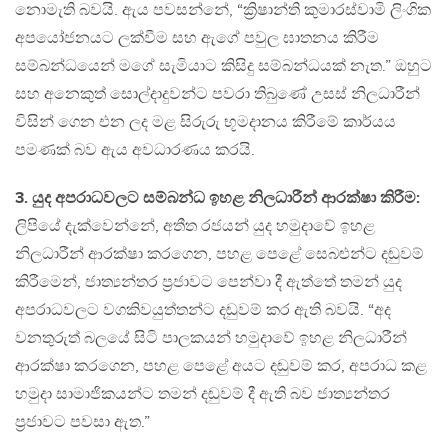
නොමැති බවයි. ඇය පවසන්නේ, “ක්‍රිෂාන්ති කුමාරස්වාමි ලිංගික
අපයෝජනයට ලක්වීම සහ ඇගේ පවුල ඝාතනය කිරීම
සම්බන්ධයෙන් මගේ සැමියාට කිසිදු සම්බන්ධයක් නැත.” ඔහුට
සහ අනෙකුත් සොල්දාදුවන්ට පවරා තිබුණේ උසස් නිලධාරීන්
විසින් ගෙන එන ලද මළ සිරුරු භූමදානය කිරීමේ කාර්යය
පමණක් බව ඇය අවධාරණය කරයි.
3. යුද අපරාධවලට සම්බන්ධ ඉහළ නිලධාරීන් ආරක්ෂා කිරීම:
ලිපියේ දැක්වෙන්නේ, අතීත රජයන් යුද හමුදාවේ ඉහළ
නිලධාරීන් ආරක්ෂා කරගෙන, පහළ පෙළේ සෙබළුන්ට දඬුවම්
කිරීමෙන්, ජාත්‍යන්තර ප්‍රජාවට පෙන්වා දී ඇත්තේ තමන් යුද
අපරාධවලට වගකිවයුත්තන්ට දඬුවම් කර ඇති බවයි. “අද
වනතුරුත් බලයේ සිටි පාලකයන් හමුදාවේ ඉහළ නිලධාරීන්
ආරක්ෂා කරගෙන, පහළ පෙළේ අයට දඬුවම් කර, අපරාධ කළ
හමුදා සාමාජිකයන්ට තමන් දඬුවම් දී ඇති බව ජාත්‍යන්තර
ප්‍රජාවට පවසා ඇත.”