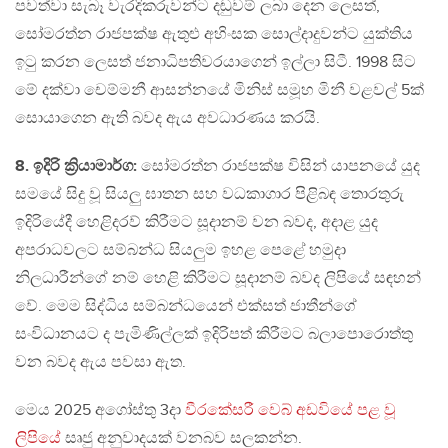
පවත්වා සැබෑ වැරදිකරුවන්ට දඬුවම් ලබා දෙන ලෙසත්,
සෝමරත්න රාජපක්ෂ ඇතුළු අහිංසක සොල්දාදුවන්ට යුක්තිය
ඉටු කරන ලෙසත් ජනාධිපතිවරයාගෙන් ඉල්ලා සිටී. 1998 සිට
මේ දක්වා චෙම්මනී ආසන්නයේ මිනිස් සමූහ මිනී වළවල් 5ක්
සොයාගෙන ඇති බවද ඇය අවධාරණය කරයි.
8. ඉදිරි ක්‍රියාමාර්ග:
සෝමරත්න රාජපක්ෂ විසින් යාපනයේ යුද
සමයේ සිදු වූ සියලු ඝාතන සහ වධකාගාර පිළිබඳ තොරතුරු
ඉදිරියේදී හෙළිදරව් කිරීමට සූදානම් වන බවද, අදාළ යුද
අපරාධවලට සම්බන්ධ සියලුම ඉහළ පෙළේ හමුදා
නිලධාරීන්ගේ නම් හෙළි කිරීමට සූදානම් බවද ලිපියේ සඳහන්
වේ. මෙම සිද්ධිය සම්බන්ධයෙන් එක්සත් ජාතීන්ගේ
සංවිධානයට ද පැමිණිල්ලක් ඉදිරිපත් කිරීමට බලාපොරොත්තු
වන බවද ඇය පවසා ඇත.
මෙය 2025 අගෝස්තු 3දා
වීරකේසරී වෙබ් අඩවියේ පළ වූ
ලිපියේ
සෘජු අනුවාදයක් වනබව සලකන්න.