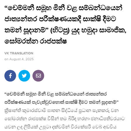
“චෙම්මනී සමූහ මිනී වළ සම්බන්ධයෙන්
ජාත්‍යන්තර පරීක්ෂණයකදී සාක්ෂි දීමට
තමන් සූදානම්” (හිටපු) යුද හමුදා සාමාජික,
සෝමරත්න රාජපක්ෂ
VK TRANSLATION
on
August 4, 2025
“චෙම්මනී සමූහ මිනී වළ සම්බන්ධයෙන් ජාත්‍යන්තර
පරීක්ෂණයක් පැවැත්වුවහොත් සාක්ෂි දීමට තමන් සූදානම්”
ක්‍රිෂාන්ති කුමාරස්වාමි ඝාතන සිද්ධියේ ප්‍රධාන සැකකරු වන
සෝමරත්න රාජපක්ෂ විසින් තම බිරිඳ හරහා ජනාධිපතිවරයාට
යවන ලද ලිපියක් උපුටා දක්වමින් වීරකේසරී වෙබ් අඩවිය