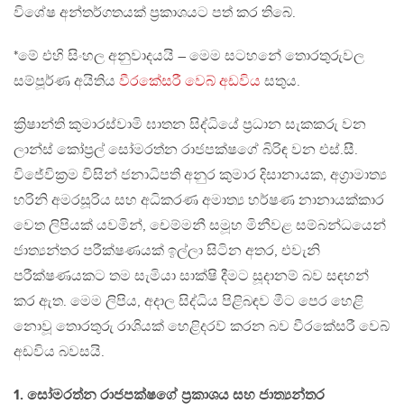
විශේෂ අන්තර්ගතයක් ප්‍රකාශයට පත් කර තිබේ.
*මේ එහි සිංහල අනුවාදයයි – මෙම සටහනේ තොරතුරුවල
සම්පූර්ණ අයිතිය
වීරකේසරී වෙබ් අඩවිය
සතුය.
ක්‍රිෂාන්ති කුමාරස්වාමි ඝාතන සිද්ධියේ ප්‍රධාන සැකකරු වන
ලාන්ස් කෝප්‍රල් සෝමරත්න රාජපක්ෂගේ බිරිඳ වන එස්.සී.
විජේවික්‍රම විසින් ජනාධිපති අනුර කුමාර දිසානායක, අග්‍රාමාත්‍ය
හරිනි අමරසූරිය සහ අධිකරණ අමාත්‍ය හර්ෂණ නානායක්කාර
වෙත ලිපියක් යවමින්, චෙම්මනී සමූහ මිනීවළ සම්බන්ධයෙන්
ජාත්‍යන්තර පරීක්ෂණයක් ඉල්ලා සිටින අතර, එවැනි
පරීක්ෂණයකට තම සැමියා සාක්ෂි දීමට සූදානම් බව සඳහන්
කර ඇත. මෙම ලිපිය, අදාල සිද්ධිය පිළිබඳව මීට පෙර හෙළි
නොවූ තොරතුරු රාශියක් හෙළිදරව් කරන බව වීරකේසරී වෙබ්
අඩවිය බවසයි.
1. සෝමරත්න රාජපක්ෂගේ ප්‍රකාශය සහ ජාත්‍යන්තර