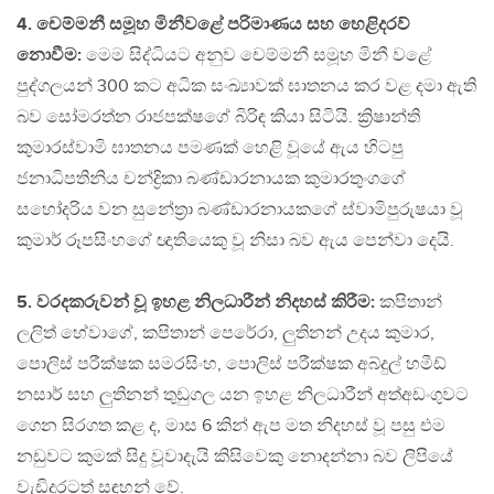
4. චෙම්මනී සමූහ මිනීවළේ පරිමාණය සහ හෙළිදරව්
නොවීම:
මෙම සිද්ධියට අනුව චෙම්මනී සමූහ මිනී වළේ
පුද්ගලයන් 300 කට අධික සංඛ්‍යාවක් ඝාතනය කර වළ දමා ඇති
බව සෝමරත්න රාජපක්ෂගේ බිරිඳ කියා සිටියි. ක්‍රිෂාන්ති
කුමාරස්වාමි ඝාතනය පමණක් හෙළි වූයේ ඇය හිටපු
ජනාධිපතිනිය චන්ද්‍රිකා බණ්ඩාරනායක කුමාරතුංගගේ
සහෝදරිය වන සුනේත්‍රා බණ්ඩාරනායකගේ ස්වාමිපුරුෂයා වූ
කුමාර් රූපසිංහගේ ඥාතියෙකු වූ නිසා බව ඇය පෙන්වා දෙයි.
5. වරදකරුවන් වූ ඉහළ නිලධාරීන් නිදහස් කිරීම:
කපිතාන්
ලලිත් හේවාගේ, කපිතාන් පෙරේරා, ලුතිනන් උදය කුමාර,
පොලිස් පරීක්ෂක සමරසිංහ, පොලිස් පරීක්ෂක අබ්දුල් හමීඩ්
නසාර් සහ ලුතිනන් තුඩුගල යන ඉහළ නිලධාරීන් අත්අඩංගුවට
ගෙන සිරගත කළ ද, මාස 6 කින් ඇප මත නිදහස් වූ පසු එම
නඩුවට කුමක් සිදු වූවාදැයි කිසිවෙකු නොදන්නා බව ලිපියේ
වැඩිදුරටත් සඳහන් වේ.