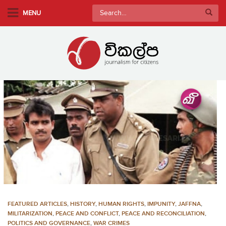
S
Search
MENU
k
for:
i
p
t
o
m
a
i
n
c
o
n
t
e
n
FEATURED ARTICLES
,
HISTORY
,
HUMAN RIGHTS
,
IMPUNITY
,
JAFFNA
,
t
MILITARIZATION
,
PEACE AND CONFLICT
,
PEACE AND RECONCILIATION
,
POLITICS AND GOVERNANCE
,
WAR CRIMES