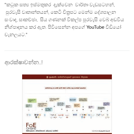
"කටුක සත්‍ය ඉස්මතුකර දැක්වෙන වාර්තා වැඩසටහන්,
පුරවැසි වෘතාන්තයන්, කෙටි චිත්‍රපට මෙන්ම දේශපාලන
සංවාද, සාකච්ඡා, සිය ගණනක් විකල්ප පුරවැසි වෙබ් අඩවිය
නිශ්පාදනය කර ඇත. පිවිසෙන්න අපගේ
YouTube
වීඩියෝ
චැනලයට."
ආරක්ෂාවන්න..!