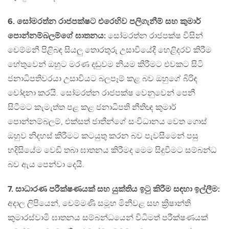
6. සෝමරත්න රාජපක්ෂට එරෙහිව පලිගැනීම් සහ කුමාර්
පොන්නම්බලම්ගේ ඝාතනය:
සෝමරත්න රාජපක්ෂ විසින්
චෙම්මනී පිළිබඳ සියලු තොරතුරු උසාවියේදී හෙළිදරව් කිරීම
හේතුවෙන් ඔහුට මරණ දඬුවම නියම කිරීමට එවකට සිටි
ජනාධිපතිවරයා උසාවියට බලපෑම් කළ බව ඔහුගේ බිරිඳ
චෝදනා කරයි. සෝමරත්න රාජපක්ෂ වෙනුවෙන් පෙනී
සිටීමට කැමැත්ත පළ කළ ජනාධිපති නීතිඥ කුමාර්
පොන්නම්බලම්, එක්සත් ජාතීන්ගේ සංවිධානය වෙත ගොස්
ඔහුව නිදහස් කිරීමට කටයුතු කරන බව පැවසීමෙන් පසු
හදිසියේම වෙඩි තබා ඝාතනය කිරීමද මෙම සිදුවීමට සම්බන්ධ
බව ඇය පෙන්වා දෙයි.
7. සාධාරණ පරීක්ෂණයක් සහ යුක්තිය ඉටු කිරීම සඳහා ඉල්ලීම:
අදාල ලිපියෙන්, චෙම්මණි සමූහ මිනීවළ සහ ක්‍රිෂාන්ති
කුමාරස්වාමි ඝාතනය සම්බන්ධයෙන් විධිමත් පරීක්ෂණයක්