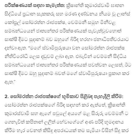
පරීක්ෂණයක් සඳහා කැමැත්ත:
ක්‍රිෂාන්ති කුමාරස්වාමි ඝාතන
සිද්ධියේ ප්‍රධාන සැකකරු සහ මරණ දණ්ඩනය නියම වූ ලාන්ස්
කෝප්‍රල් සෝමරත්න රාජපක්ෂ, චෙම්මනී සමූහ මිනීවළ
සම්බන්ධයෙන් ජාත්‍යන්තර පරීක්ෂණයක් පැවැත්වුවහොත්
සාක්ෂි දීමට සූදානම් බව ඔහුගේ බිරිඳ හරහා ජනාධිපතිවරයාට
දන්වා ඇත. “මගේ ස්වාමිපුරුෂයා වන සෝමරත්න රාජපක්ෂ
නීතිවිරෝධී ලෙස දඬුවම් ලබා ඇත. එබැවින් චෙම්මනී සිද්ධිය
සම්බන්ධයෙන් ජාත්‍යන්තර පරීක්ෂණයක් පවත්වන ලෙසත්, ඊට
සාක්ෂි දීමට ඔහු සූදානම් බවත් මගේ ස්වාමිපුරුෂයා ප්‍රකාශ කර
ඇත.”
2. සෝමරත්න රාජපක්ෂගේ භූමිකාව පිළිබඳ පැහැදිලි කිරීම:
සෝමරත්න රාජපක්ෂගේ බිරිඳ සඳහන් කර ඇත්තේ, ක්‍රිෂාන්ති
කුමාරස්වාමි සහ ඇගේ පවුලේ අයගේ මළ සිරුරු චෙම්මනී ට
ගෙනැවිත් කපිතාන් ලලිත් හේවාගේගේ අණ පරිදි භූමදානය
කිරීම හැර වෙනත් කිසිදු අපරාධයක් තම සැමියා විසින් සිදු කර