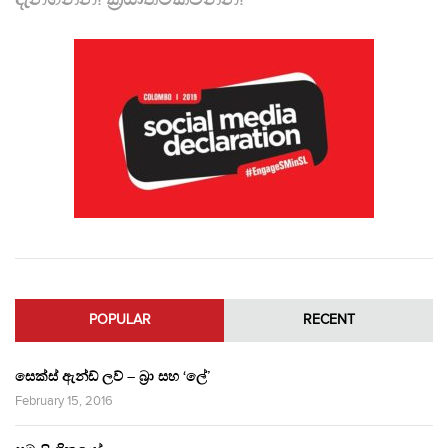
POPULAR
RECENT
සෙක්ස් ඇන්ඩ් ලව් – බ්‍රා සහ ‘ලේ’
February 15, 2016