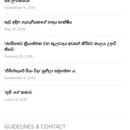
සම ලිංගිකයෝ
September 9, 2013
පෑඩ් අඳින ගැහැනියකගේ හෘදය සාක්ෂිය
May 10, 2019
‘රහසිගතව ක්‍රියාත්මක වන කුලවාදය අවසන් කිරීමට කාලය උදාවී
තිබේ.’
February 15, 2016
‘හිමින්සැරේ පියා විදා‘ සුනිලා සමුගත්තා ය.
September 9, 2013
‘භූමි’ ගේ කතාව
June 23, 2016
GUIDELINES & CONTACT