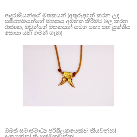
ආදරණීයන්ගේ මතකයන් (අතුරුදහන් කරන ලද
සමීපතමයන්ගේ මතකය අමතක කිරීමට බල කරන
රාජ්‍යක, ඔවුන්ගේ මතකයන් සමග සත්‍ය සහ යුක්තිය
සොයා යන ගමන් ගැන)
ඔබත් සමාජමාධ්‍ය පරිශීලකයෙක්ද? කියවන්න!
දැනගන්න! ක්‍රියාත්මකවන්න!