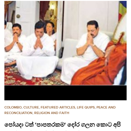
COLOMBO
,
CULTURE
,
FEATURED ARTICLES
,
LIFE QUIPS
,
PEACE AND
RECONCILIATION
,
RELIGION AND FAITH
පෝයදා ටත් ‘පාපතරකම‘ දෝර ගලන කොට අපි