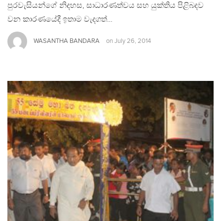
පුරවැසියන්ගේ නිදහස, සාධාරණත්වය සහ යුක්තිය පිළිබදව
වන කාරණයේදී ඉතාම වැදගත්…
WASANTHA BANDARA
on
July 26, 2014