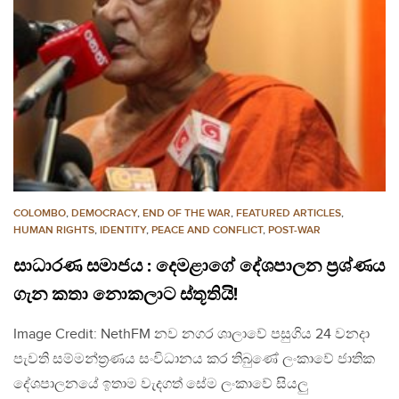
COLOMBO
,
DEMOCRACY
,
END OF THE WAR
,
FEATURED ARTICLES
,
HUMAN RIGHTS
,
IDENTITY
,
PEACE AND CONFLICT
,
POST-WAR
සාධාරණ සමාජය : දෙමළාගේ දේශපාලන ප්‍රශ්ණය
ගැන කතා නොකලාට ස්තූතියි!
Image Credit: NethFM නව නගර ශාලාවේ පසුගිය 24 වනදා
පැවති සම්මන්ත්‍රණය සංවිධානය කර තිබුණේ ලංකාවේ ජාතික
දේශපාලනයේ ඉතාම වැදගත් සේම ලංකාවේ සියලු