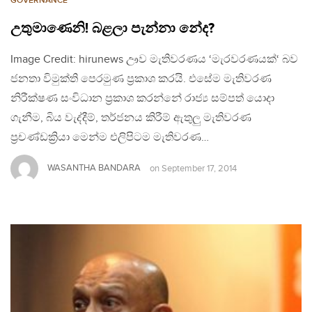
GOVERNANCE
උතුමාණෙනි! බළලා පැන්නා නේද?
Image Credit: hirunews ඌව මැතිවරණය ‘මැරවරණයක්‘ බව
ජනතා විමුක්ති පෙරමුණ ප්‍රකාශ කරයි. එසේම මැතිවරණ
නිරීක්ෂණ සංවිධාන ප්‍රකාශ කරන්නේ රාජ්‍ය සම්පත් යොදා
ගැනීම, බිය වැද්දීම්, තර්ජනය කිරීම් ඇතුලු මැතිවරණ
ප්‍රචණ්ඩක්‍රියා මෙන්ම එලිපිටම මැතිවරණ…
WASANTHA BANDARA
on
September 17, 2014