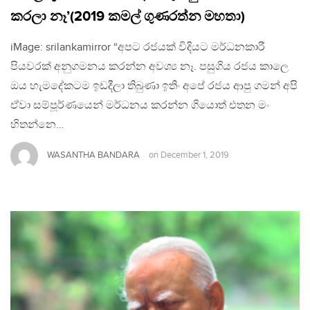
කරලා නෑ’(2019 කමල් ගුණරත්න මහතා)
iMage: srilankamirror “අපට රජයක් විදියට මර්ධනකාරී
පියවරක් අනුගමනය කරන්න අවශ්‍ය නෑ. පසුගිය රජය කාලෙ
ඔය හැමදේකටම ඉඩදීලා තිබුණා ඉතිං අපේ රජය ආපු ගමන් අපි
ඒවා සම්පූර්ණයෙන් මර්ධනය කරන්න ගියොත් එතන මං
හිතන්නෙ…
WASANTHA BANDARA
on
December 1, 2019