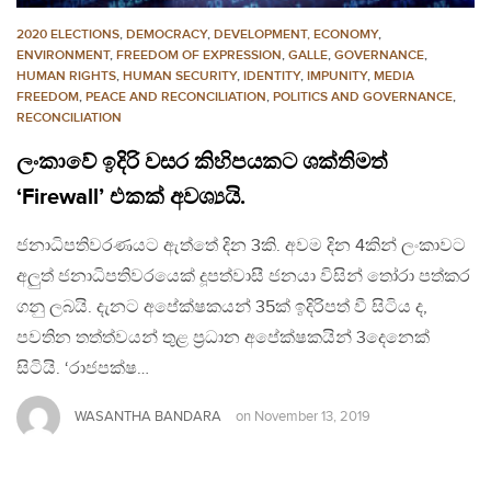
2020 ELECTIONS
,
DEMOCRACY
,
DEVELOPMENT, ECONOMY
,
ENVIRONMENT
,
FREEDOM OF EXPRESSION
,
GALLE
,
GOVERNANCE
,
HUMAN RIGHTS
,
HUMAN SECURITY
,
IDENTITY
,
IMPUNITY
,
MEDIA
FREEDOM
,
PEACE AND RECONCILIATION
,
POLITICS AND GOVERNANCE
,
RECONCILIATION
ලංකාවේ ඉදිරි වසර කිහිපයකට ශක්තිමත්
‘Firewall’ එකක් අවශ්‍යයි.
ජනාධිපතිවරණයට ඇත්තේ දින 3කි. අවම දින 4කින් ලංකාවට
අලුත් ජනාධිපතිවරයෙක් දූපත්වාසී ජනයා විසින් තෝරා පත්කර
ගනු ලබයි. දැනට අපේක්ෂකයන් 35ක් ඉදිරිපත් වී සිටිය ද,
පවතින තත්ත්වයන් තුළ ප්‍රධාන අපේක්ෂකයින් 3දෙනෙක්
සිටියි. ‘රාජපක්ෂ…
WASANTHA BANDARA
on
November 13, 2019