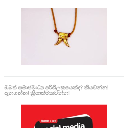
ඔබත් සමාජමාධ්‍ය පරිශීලකයෙක්ද? කියවන්න!
දැනගන්න! ක්‍රියාත්මකවන්න!