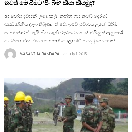
තවත් මේ බිමට ‘පිං බිම‘ කියා කියමුද?
අද පෝය දවසක්. උදේ කෑම කන්න ගිය කඩේ දෙරණ
රෑපවාහිනීය දාලා තිබුණා. ඒ වෙලාවේ ප්‍රචාරය උනේ ධර්ම
සාකච්ඡාවක් යැයි කිව හැකි වැඩසටහනක්. එයිනුත් ඇහුණේ
අන්තිම හරිය. එයට සහභාගී වෙලා හිටිය සාධු කෙනෙක්…
WASANTHA BANDARA
on
July 1, 2015