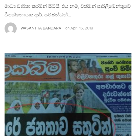
මාධ්‍ය වාර්තා කරමින් සිටියි. එය නම්, වත්මන් පාර්ලිමේන්තුවේ
විපක්ෂනායක ආර්. සම්බන්ධන්…
WASANTHA BANDARA
on
April 15, 2018