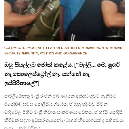
COLOMBO
,
DEMOCRACY
,
FEATURED ARTICLES
,
HUMAN RIGHTS
,
HUMAN
SECURITY
,
IMPUNITY
,
POLITICS AND GOVERNANCE
ඔහු සියල්ලම ජෝක් කළේය. [”මල්ලි… මේ, ෂුගර්
නෑ කොලෙස්ට්‍රෝල් නෑ. යන්නේ නෑ
ඉස්පිරිතාලේ”]
පාර්ලිමේන්තු මංත්‍රී රංජන් රාමණායක අත්අඩංගුවට ගැනීමට
ඊයේ(04) සවස පොලීසිය ගියේය. ඒ ඔහු පදිංචිව සිටින
මාදිවෙල පිහිටි මංත්‍රී නිවාස සංකර්ණය වෙතය. ඒ හදිසි සෝදිසි
කිරීමක් සදහා අධිකරණයෙන් ලබාගත් නියෝගයක් ද සහිතවය.
රංජා….,නම් චරිතය…