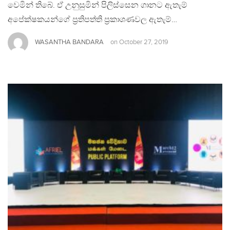
වෙමින් තිබේ. ඒ උනුසුමින් පිලිස්සෙන ගානට ඇතැම්
අපේක්ෂකයන්ගේ ප්‍රතිපත්ති ප්‍රකාශණවල ඇතැම්…
WASANTHA BANDARA
on
October 27, 2019