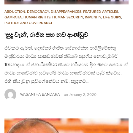
ABDUCTION
,
DEMOCRACY
,
DISAPPEARANCES
,
FEATURED ARTICLES
,
GAMPAHA
,
HUMAN RIGHTS
,
HUMAN SECURITY
,
IMPUNITY
,
LIFE QUIPS
,
POLITICS AND GOVERNANCE
‘සුදු වෑන්’, රාජිත සහ නව ආණ්ඩුව
එවකට ඇමති, දොස්තර රාජිත සේනාරත්න පාර්ලිමේන්තු
මංත්‍රීවරයා මාධ්‍ය සාකච්ඡාවක් තිබ්බේ පසුගිය නොවැම්බර්
10වනදාය. ඒ ජනාධිපතිවරණයට හරියටම දින 6කට පෙරය. ඒ
මාධ්‍ය සාකච්ඡාව සුවිශේෂී මාධ්‍ය සාකච්ඡාවක් යැයි කීවේය.
එහි කියැවුනු සුවිශේෂත්වය නම්, කුප්‍රකට…
WASANTHA BANDARA
on
January 2, 2020