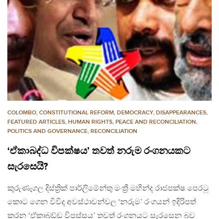
COLOMBO
,
CONSTITUTIONAL REFORM
,
DEMOCRACY
,
DISAPPEARANCES
,
FEATURED ARTICLES
,
HUMAN RIGHTS
,
PEACE AND RECONCILIATION
,
POLITICS AND GOVERNANCE
,
RECONCILIATION
‘ඒකාබද්ධ විපක්ෂය’ තවත් නරුම රංගනයකට
සැරසෙයි?
කුරුණෑගල දිස්ත්‍රික් පාර්ලිමේන්තු මංත්‍රී මහින්ද රාජපක්ෂ පෙරටු
කොට ගෙන විවිද අවස්ථාවන්වල ‘නරුම’ රංගයන් ඉදිරිපත්
කරන ‘ඒකාබඩ්ඩ විපස්සය’ තවත් රංගනයට සැරසෙන බව