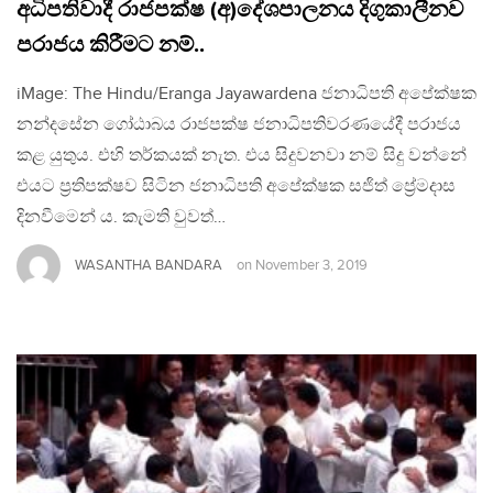
අධිපතිවාදී රාජපක්ෂ (අ)දේශපාලනය දිගුකාලීනව
පරාජය කිරීමට නම්..
iMage: The Hindu/Eranga Jayawardena ජනාධිපති අපේක්ෂක
නන්දසේන ගෝඨාබය රාජපක්ෂ ජනාධිපතිවරණයේදී පරාජය
කළ යුතුය. එහි තර්කයක් නැත. එය සිදුවනවා නම් සිදු වන්නේ
එයට ප්‍රතිපක්ෂව සිටින ජනාධිපති අපේක්ෂක සජිත් ප්‍රේමදාස
දිනවීමෙන් ය. කැමති වුවත්…
WASANTHA BANDARA
on
November 3, 2019