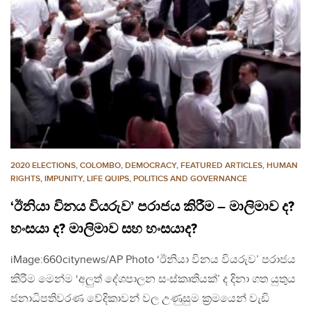
2020 ELECTIONS
,
COLOMBO
,
DEMOCRACY
,
FEATURED ARTICLES
,
HUMAN
RIGHTS
,
IMPUNITY
,
LIFE QUIPS
,
POLITICS AND GOVERNANCE
‘ඊනියා විනය වියරුව’ පරාජය කිරීම – මාලිමාව ද?
හංසයා ද? මාලිමාව සහ හංසයාද?
iMage:660citynews/AP Photo ‘ඊනියා විනය වියරුව’ පරාජය
කිරීම මෙන්ම ‘අලුත් දේශපාලන සංස්කෘතියක්’ ද දිනා ගත යුතුය
ජනාධිපතිවරණ වේදිකාවන් වල උණුසුම ක්‍රමයෙන් වැඩි