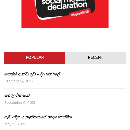
POPULAR
RECENT
සෙක්ස් ඇන්ඩ් ලව් – බ්‍රා සහ ‘ලේ’
February 15, 2016
සම ලිංගිකයෝ
September 9, 2013
පෑඩ් අඳින ගැහැනියකගේ හෘදය සාක්ෂිය
May 10, 2019