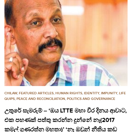
CHILAW
,
FEATURED ARTICLES
,
HUMAN RIGHTS
,
IDENTITY
,
IMPUNITY
,
LIFE
QUIPS
,
PEACE AND RECONCILIATION
,
POLITICS AND GOVERNANCE
උතුරේ සැමරුම් – ‘ඔය LTTE මහා වීර දිනය ආවාට,
එක පහණක් පත්තු කරන්න දුන්නේ නෑ(2017
කමල් ගුණරත්න මහතා)’ ‘නෑ ඔවුන් නීතිය කඩ