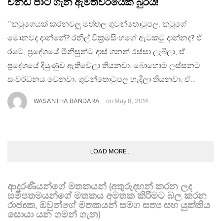
චන්ඩි පාට් ගැන ඇමතිවරයෙක් බුරයි!
‘‘කටුගෙයක් කරනවලු මත්තල ගුවන්තොටුපල. කටුගේ
මොනවද දාන්නේ? රනිල් වික්‍රමසිංහගේ ඇටකටු දාන්නද? ඒ
රටේ, ප්‍රදේශයේ මිනිසුන්ට දාස් ගනන් රස්සා ලැබිලා, ඒ
ප්‍රදේශයේ දියුණුව ඇතිවෙලා තියනවා. බොහොම ලස්සනට
සංවර්ධනය වෙනවා. ගුවන්තොටුපල හැදිලා තියනවා. ඒ…
WASANTHA BANDARA
on
May 8, 2014
LOAD MORE...
ආදරණීයන්ගේ මතකයන් (අතුරුදහන් කරන ලද
සමීපතමයන්ගේ මතකය අමතක කිරීමට බල කරන
රාජ්‍යක, ඔවුන්ගේ මතකයන් සමග සත්‍ය සහ යුක්තිය
සොයා යන ගමන් ගැන)