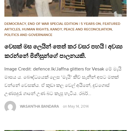
DEMOCRACY
,
END OF WAR SPECIAL EDITION | 5 YEARS ON
,
FEATURED
ARTICLES
,
HUMAN RIGHTS
,
KANDY
,
PEACE AND RECONCILIATION
,
POLITICS AND GOVERNANCE
වෙසක් මස ලෙයින් තෙත් කර වසර පහයි | අවශ්‍ය
කරන්නේ මිනිසුන්ගේ පාලනයකි.
Image Credit: defence.lk/Jaffna glitters for Vesak මේ මැයි
මාසය ය. බෞද්ධයෙක් ලෙස ‘මැයි‘ කිව් සැනින් අපට මතක්
වන්නේ වෙසක්ය. ඒ කුඩා කල වෙල් අයිනේ, දුවගොස්
උණපදුරැ ගානේ උණ බට කැපූ හැටිය. රබර්…
WASANTHA BANDARA
on
May 14, 2014