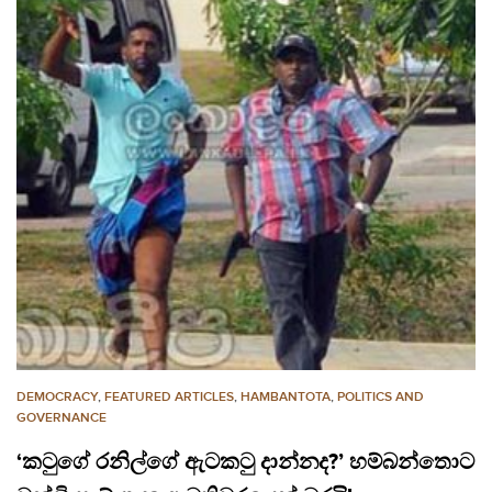
DEMOCRACY
,
FEATURED ARTICLES
,
HAMBANTOTA
,
POLITICS AND
GOVERNANCE
‘කටුගේ රනිල්ගේ ඇටකටු දාන්නද?’ හම්බන්තොට