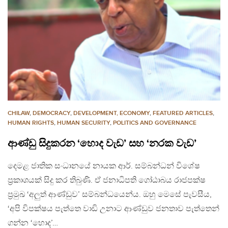
CHILAW
,
DEMOCRACY
,
DEVELOPMENT, ECONOMY
,
FEATURED ARTICLES
,
HUMAN RIGHTS
,
HUMAN SECURITY
,
POLITICS AND GOVERNANCE
ආණ්ඩු සිදුකරන ‘හොද වැඩ’ සහ ‘නරක වැඩ’
දෙමළ ජාතික සංධානයේ නායක ආර්. සම්බන්ධන් විශේෂ
ප්‍රකාශයක් සිදු කර තිබුණි. ඒ ජනාධිපති ගෝඨාබය රාජපක්ෂ
ප්‍රමුඛ ‘අලුත් ආණ්ඩුව’ සම්බන්ධයෙන්ය. ඔහු මෙසේ පැවසීය,
‘අපි විපක්ෂය පැත්තෙ වාඩි උනාට ආණ්ඩුව ජනතාව පැත්තෙන්
ගන්න ‘හොද’…