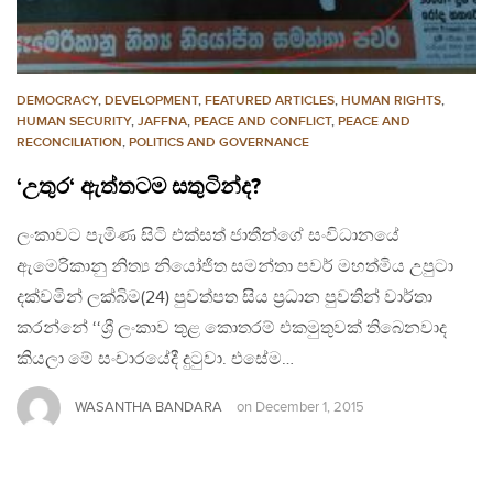
DEMOCRACY
,
DEVELOPMENT
,
FEATURED ARTICLES
,
HUMAN RIGHTS
,
HUMAN SECURITY
,
JAFFNA
,
PEACE AND CONFLICT
,
PEACE AND
RECONCILIATION
,
POLITICS AND GOVERNANCE
‘උතුර‘ ඇත්තටම සතුටින්ද?
ලංකාවට පැමිණ සිටි එක්සත් ජාතීන්ගේ සංවිධානයේ
ඇමෙරිකානු නිත්‍ය නියෝජිත සමන්තා පවර් මහත්මිය උපුටා
දක්වමින් ලක්බිම(24) පුවත්පත සිය ප්‍ර‍ධාන පුවතින් වාර්තා
කරන්නේ ‘‘ශ්‍රී ලංකාව තුළ කොතරම් එකමුතුවක් තිබෙනවාද
කියලා මේ සංචාරයේදී දුටුවා. එසේම…
WASANTHA BANDARA
on
December 1, 2015