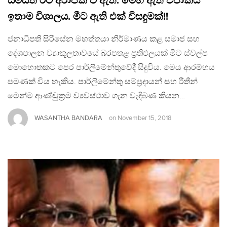
සමස්ත රට අරාජික වී ඇත. මෙහි ඇති විපාකය
ඉතාම විශාලය. මීට ඇති එක් විසඳුමක්!!
ජනාධිපති සිරිසේන මහත්තයා නිර්මාණය කළ සමාජ සහ
දේශපාලන ව්‍යාකූලතාවයේ බරපතළ ප්‍රතිඵලයක් මීට ස්වල්ප
මොහොතකට පෙර පාර්ලිමේන්තුවේදී සිදුවිය. මෙය ආරම්භය
පමණක් විය හැකිය. පාර්ලිමේන්තු සම්ප්‍රදායන් සහ රීතීන්
මෙන්ම ආණ්ඩුක්‍රම ව්‍යවස්ථාව ගැන වැදිබණ කියන…
WASANTHA BANDARA
on
November 15, 2018