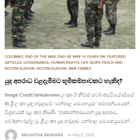
COLOMBO
,
END OF THE WAR
,
END OF WAR | 6 YEARS ON
,
FEATURED
ARTICLES
,
GOVERNANCE
,
HUMAN RIGHTS
,
LIFE QUIPS
,
PEACE AND
RECONCILIATION
,
RECONCILIATION
,
WAR CRIMES
යුද අපරාධ වළදැමීමට භූමිකම්පාවකට හැකිද?
Image Credit:lankaenews ලංකා ඊ නිව්ස් වෙබ් අඩවියේ (ඊයේ
4) ශ්‍රී ලංකා යුද හමුදාවේ ‘නේපාල මෙහෙයුම’ සම්බන්ධයෙන්
විග්‍රහයක් පළ කර තිබුණි. ‘ජාත්‍යන්තරයෙන් යුද අපරාධ
චෝදනා එල්ල වූ ශ්‍රී ලංකා යුද හමුදාව නේපාල මෙහෙයුමෙන්…
WASANTHA BANDARA
on
May 5, 2015