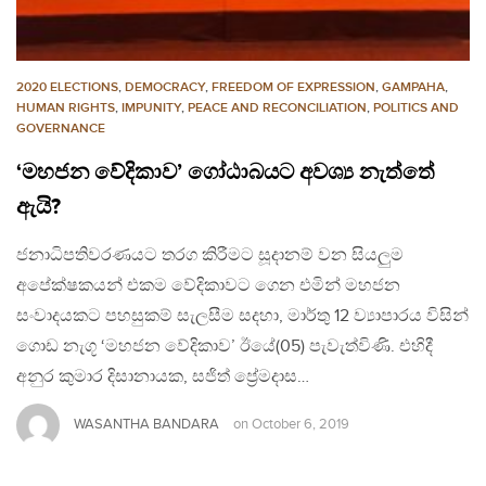
2020 ELECTIONS
,
DEMOCRACY
,
FREEDOM OF EXPRESSION
,
GAMPAHA
,
HUMAN RIGHTS
,
IMPUNITY
,
PEACE AND RECONCILIATION
,
POLITICS AND
GOVERNANCE
‘මහජන වේදිකාව’ ගෝඨාබයට අවශ්‍ය නැත්තේ
ඇයි?
ජනාධිපතිවරණයට තරග කිරීමට සූදානම් වන සියලුම
අපේක්ෂකයන් එකම වේදිකාවට ගෙන එමින් මහජන
සංවාදයකට පහසුකම් සැලසීම සදහා, මාර්තු 12 ව්‍යාපාරය විසින්
ගොඩ නැගූ ‘මහජන වේදිකාව’ ඊයේ(05) පැවැත්විණි. එහිදී
අනුර කුමාර දිසානායක, සජිත් ප්‍රේමදාස…
WASANTHA BANDARA
on
October 6, 2019