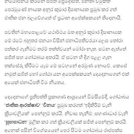
නියෝජනය කරමින් සජිත් ප්‍රේමදාසත්, ජනතා විමුක්ති
පෙරමුණේ නායක අනුර කුමාර දිසානායක ප්‍රමුඛ කර ගත්
ජාතික ජන බලවේගයත් ඒ ප්‍රධාන අපේක්ෂකයන් තිදෙනායි.
පවතින් මහපොළවේ යථාර්ථය මත අනුර කුමාර දිසානායක
මේ රටේ බහුතර ජනයා විසින් ජනාධිපතිවරයා ලෙස තෝරා
පත්කර ගැනීමට තරම් තත්ත්වයන් මෝරා නැත. සටන ඇත්තේ
සජිත් සහ ගෝඨාබය අතරයි. ඒ සටන හි දිග පළල ගැන
තක්සේරු කිරීමට යෑම මේ සටහනේ අරමුණ නොවේ. කෙසේ
නමුත් සජිත් හෝ ගෝඨා යන අපෙක්ෂකයන් දෙදෙනාගෙන් එක්
අයෙක් ජනාධිපති වීම නියතය.
දෙදෙනාගේ ප්‍රතිපත්ති ප්‍රකාශණ ආශ්‍රයෙන් වීමසීමේදී, ගෝඨාබය
‘
ජාතික ආරක්ෂාව
‘ ‘
විනය
‘ ප්‍රමුඛ කරගත් ‘ඉදිකිරීම් වැනි
ක්‍රියාවලියක්’ පෙන්නුම් කරයි. නිවාස තැනීම්. සහණාධාර වැනි
‘
සුභසාධන
‘ මූලික කර ගත් ක්‍රියාවලියක් සජිත් පෙන්නුම් කරයි.
අනෙක් පසින් විශේසයෙන් පෙර සිටම ගෝඨාබය රාජපක්ස