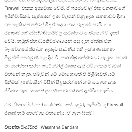
අපගේ අනාගත දේශපාලන පද්ධතියටත් එවැනි ආකාරයක
Firewall එකක් අත්‍යවශ්‍ය වෙයි. ඒ ෆයර්වෝල් එක ජනතාවගේ
අයිතිවාසිකම් පැත්තෙන් ඉතා වැදගත් වනු ඇත. ජනතාවට දිනා
ගත හැකි යම් දේවල් වීද ඒ සදහා එය වැදගත් වෙයි. එය
ජනතාවගේ අයිතිවාසිකම්වල ආරක්ෂාව පැත්තෙන් වැදගත්
වෙයි. නමුත් ජනාධිපතිවරණයෙන් පසු දැන් ජාතික ජන
බලවේගයේ තිබෙන ඇතැම් සාධනීය ගති ලක්ෂණ ජනතා
විමුක්ති පෙරමුණ තුළ දිය වී පෙර තිබූ තත්ත්වයට වැටුන හොත්
මා යෝජනා කරන ෆයර්වෝල් එකක ඇති වටිනාකම වැඩක්
වන්නේ නැත. එබැවින් මේ මොහොතේ ඒ පිළිබදවත් යම්
සිතීමක් දූපත්වාසීන් විසින් සිදු කරන්නේ නම් එය අනාගත
ජීවිතය ගැන යහපත් ප්‍රවණාතාවයක් සේ දැක්විය හැකිය.
එම නිසා සජිත් හෝ ගෝඨාබය ගන් කුවුරු පැමිණියද Firewall
එකක් නම් අත්‍යවශ්‍ය වන්නේය. ඒ ගැන සිතමු!
වසන්ත බණ්ඩාර
| Wasantha Bandara