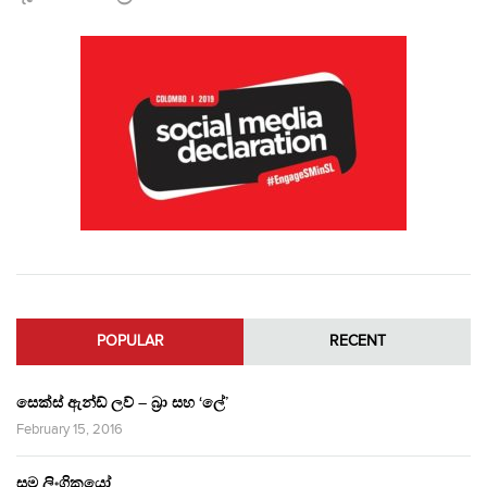
POPULAR
RECENT
සෙක්ස් ඇන්ඩ් ලව් – බ්‍රා සහ ‘ලේ’
February 15, 2016
සම ලිංගිකයෝ