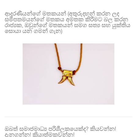
ආදරණීයන්ගේ මතකයන් (අතුරුදහන් කරන ලද
සමීපතමයන්ගේ මතකය අමතක කිරීමට බල කරන
රාජ්‍යක, ඔවුන්ගේ මතකයන් සමග සත්‍ය සහ යුක්තිය
සොයා යන ගමන් ගැන)
ඔබත් සමාජමාධ්‍ය පරිශීලකයෙක්ද? කියවන්න!
දැනගන්න! ක්‍රියාත්මකවන්න!