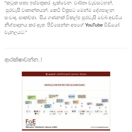
"කටුක සත්‍ය ඉස්මතුකර දැක්වෙන වාර්තා වැඩසටහන්,
පුරවැසි වෘතාන්තයන්, කෙටි චිත්‍රපට මෙන්ම දේශපාලන
සංවාද, සාකච්ඡා, සිය ගණනක් විකල්ප පුරවැසි වෙබ් අඩවිය
නිශ්පාදනය කර ඇත. පිවිසෙන්න අපගේ
YouTube
වීඩියෝ
චැනලයට."
ආරක්ෂාවන්න..!