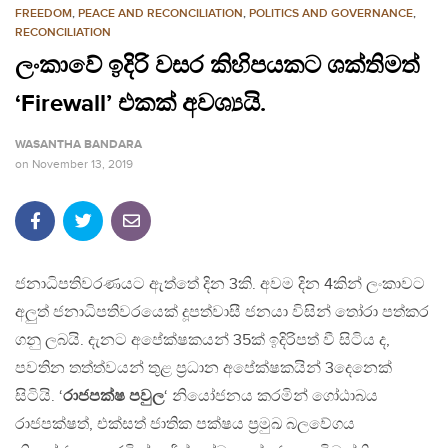
FREEDOM
,
PEACE AND RECONCILIATION
,
POLITICS AND GOVERNANCE
,
RECONCILIATION
ලංකාවේ ඉදිරි වසර කිහිපයකට ශක්තිමත්
‘Firewall’ එකක් අවශ්‍යයි.
WASANTHA BANDARA
on
November 13, 2019
ජනාධිපතිවරණයට ඇත්තේ දින 3කි. අවම දින 4කින් ලංකාවට
අලුත් ජනාධිපතිවරයෙක් දූපත්වාසී ජනයා විසින් තෝරා පත්කර
ගනු ලබයි. දැනට අපේක්ෂකයන් 35ක් ඉදිරිපත් වී සිටිය ද,
පවතින තත්ත්වයන් තුළ ප්‍රධාන අපේක්ෂකයින් 3දෙනෙක්
සිටියි. ‘
රාජපක්ෂ පවුල
‘ නියෝජනය කරමින් ගෝඨාබය
රාජපක්ෂත්, එක්සත් ජාතික පක්ෂය ප්‍රමුඛ බලවේගය