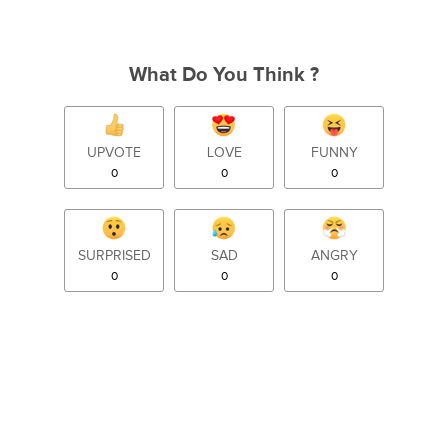
What Do You Think ?
UPVOTE
LOVE
FUNNY
0
0
0
SURPRISED
SAD
ANGRY
0
0
0