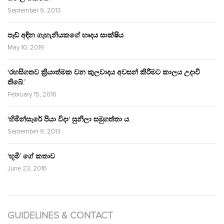
September 9, 2013
පෑඩ් අඳින ගැහැනියකගේ හෘදය සාක්ෂිය
May 10, 2019
‘රහසිගතව ක්‍රියාත්මක වන කුලවාදය අවසන් කිරීමට කාලය උදාවී
තිබේ.’
February 15, 2016
‘හිමින්සැරේ පියා විදා‘ සුනිලා සමුගත්තා ය.
September 9, 2013
‘භූමි’ ගේ කතාව
June 23, 2016
GUIDELINES & CONTACT