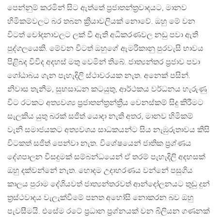
පෙන්නුම් කරමින් සිට ඇත්තේ ප්‍රජාතන්ත්‍රවාදයට, මානව
හිමිකම්වලට බර තබන ක්‍රියාවලියක් නොවේ. ඔහු මේ වන
විටත් චෝදනාවලට ලක් වී ඇති අධිකරණවල නඩු පවා ඇති
පුද්ගලයෙකි. මේවන විටත් ඔහුගේ ඇමරිකානු පුරවැසි භාවය
පිළිබද විවිද අදහස් මතු වෙමින් තිබේ. ජාත්‍යන්තර ප්‍රජාව පවා
ගෝඨාබය ගැන පැහැදිලි ස්ථාවරයක නැත. අනෙක් පසින්.
නිවාස තැනීම, සුභසාධන කටයුතු, ආර්ථකය වර්ධනය හැරුණු
විට රටකට අත්‍යවශ්‍ය ප්‍රජාතන්ත්‍රන්ත්‍රීය වෙනස්කම් සිදු කිරීමට
සැලකිය යුතු බරක් සජිත් යොදා නැති අතර, මානව හිමිකම්
වැනි සමාජයකට අත්‍යවශය සාධකයන්ට සිය නැඹුරුතාවය කිසි
විටකත් සජිත් පෙන්වා නැත. විශේෂයෙන් ජාතික ප්‍රශ්ණය
දේශපාලන විසදුමක් සම්බන්ධයෙන් ඒ තරම් පැහැදිලි අදහසක්
ඔහු දක්වන්නේ නැත. හොදම උදාහරණය වන්නේ පසුගිය
කාලය පුරාම දේශියවත් ජාත්‍යන්තරවත් ආන්දෝලනයට තුඩු දුන්
ත්‍රස්ථවාදය වැලැක්වීමේ පනත අහෝසි නොකරන බව ඔහු
පැවසීමයි. එසේම රටේ ප්‍රධාන ප්‍රශ්නයක් වන බිලියන ගණනක්