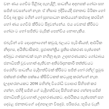
වන ණය ගෙවීම පිළිබද පැහැදිලි, සාධනීය අදහසක් ගෝඨා සහ
සජිත් පවසන්නේ නැත. ඒ නිසාම ඉදිරියේදී ජනතාව මිරිකා හෝ
විවිද බදු ක්‍රම මගින් හෝ සුභසාධන කාර්යයන් කප්පාදු කරමින්
හෝ ණය ගෙවිම් කිරීමට සිදුවන්නේය. එය වෙනස් කිරීමට
ගෝඨා ට හෝ සජිත්ට මැජික් පෙන්විය නොහැකිය.
එබැවින් මේ දෙදෙනාගෙන් කවුරු බලයට පැමිණියත්, ආර්ථික
නිදහස, අයිතිවාසිකම්, ප්‍රජාතන්ත්‍රීය ප්‍රතිසංස්කරණ පැත්තෙන්
අර්බුධ ගණනාවක් පැන නගිනු ඇත. උදාහරණයකට ගෝඨාබය
ජනාධිපති වුවහොත් ඇතිවන අතිමර්දනකාරී තත්ත්වයට
එරෙහිව සාධනීය මැදිහත්වීමක් කිරීමට සජිත් හෝ රනිල් ප්‍රමුඛ
එක්සත් ජාතික පක්ෂය කිසිවිටකත් කටයුතු කරන්නේ නැත.
(උදාහරනයකට 2014 මහින්ද විරෝධී ව්‍යාපාර සිහිපත් කර
ගන්න, එහිදී සජිත් ගේ මැදිහත්වීමද සිහිපත් කර ගන්න) සජිත්
ජනාධිපති වුවහොත් උදාහරණයකට, ආර්ථිකය පැත්තෙන් සහ
දෙමළ ජනතාවගේ දේශපාලන විසදුම්, පරිසරය, භුමිය වැනි