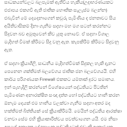
සාධකයන්වලට බලපැමක් ඇතිවිය හැකිය(උදාහරණයකට
එජාපය එකගවී ඇති ජාතික භෞතික සැලැස්ම බලන්න)
එබැවින් මේ දෙදෙනාගෙන් කවුරු පැමිණිය ද ජනතාවට සිය
අයිතිවාසිකම් දිනා ගැනීම සදහා මහ මග සටන් කරන්නට
සිදුවන බව අමුතුවෙන් කිව යුතු නොවේ. ඒ සදහා විශාල
මැදිහත් වීමක් කිරීමට සිදු වනු ඇත. කැපකිරීම් කිරිමට සිදුවනු
ඇත.
ඒ සදහා ක්‍රියාශීලි, සාධනීය මැදිහත්වීමක් සිදුකල හැකි දැනට
පෙනෙන ශක්තිමත් බලවේගය ජාතික ජන බලවේගයයි. එහි
කාර්ය පරිගණයක Firewall එකකට යම්තාක් දුරට සමානය.
ඉන් පැහැදිලි කරන්නේ විශේෂයෙන් පද්ධතියට පිටතින්
පැමිණෙන අනාරක්ෂිත සංඥා දත්ත හෝ පද්ධතියට හානි කරන
ඕනෑම දෙයක් එම හානිය වලක්වා ගැනීම සදහා අතර මද
හක්තිමත් බිත්තියක් සේ ක්‍රියාකිරීමයි. මෙයින් පද්ධතිය ආරක්ෂා
වනවා සේම එහි ක්‍රියාකාරීත්වය පවත්වාගෙන යයි. එම නිසා