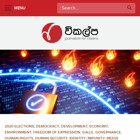
S
Search
MENU
k
for:
i
p
t
o
m
a
i
n
c
o
n
t
e
n
2020 ELECTIONS
,
DEMOCRACY
,
DEVELOPMENT, ECONOMY
,
t
ENVIRONMENT
,
FREEDOM OF EXPRESSION
,
GALLE
,
GOVERNANCE
,
HUMAN RIGHTS
,
HUMAN SECURITY
,
IDENTITY
,
IMPUNITY
,
MEDIA