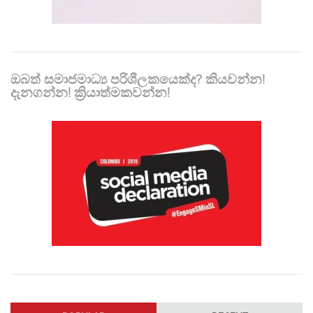
ඔබත් සමාජමාධ්‍ය පරිශීලකයෙක්ද? කියවන්න!
දැනගන්න! ක්‍රියාත්මකවන්න!