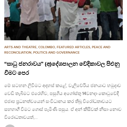
ARTS AND THEATRE
,
COLOMBO
,
FEATURED ARTICLES
,
PEACE AND
RECONCILIATION
,
POLITICS AND GOVERNANCE
“සාධු ජනරාවය” (අ)දේශපාලන වේදිකාවල පිළුනු
වීමට පෙර
මේ සටහන ලිවීමට අදහස් කළේ, වැලිවේරිය ජනයාට හමුදාව
වෙඩි තැබීමට එරෙහිව, පසුගිය අගෝස්තු 14වනදා කොටුවේදී
එජාප ප්‍රධනත්වයෙන් සංවිධානය කර තිබූ විරෝධතාවයට
සහභාගී වීමට ගොස් පැමිණි පසුය. ඒ අන් කිසිවක් නිසා නොව
විරොධතාවයත්,…