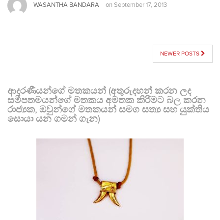
WASANTHA BANDARA
on
September 17, 2013
POSTS
NEWER POSTS
NAVIGATION
ආදරණීයන්ගේ මතකයන් (අතුරුදහන් කරන ලද
සමීපතමයන්ගේ මතකය අමතක කිරීමට බල කරන
රාජ්‍යක, ඔවුන්ගේ මතකයන් සමග සත්‍ය සහ යුක්තිය
සොයා යන ගමන් ගැන)