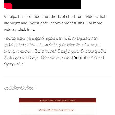
Vikalpa has produced hundreds of short-form videos that
highlight and investigate inconvenient truths. For more
videos,
click here
.
"කටුක සත්‍ය ඉස්මතුකර දැක්වෙන වාර්තා වැඩසටහන්,
පුරවැසි වෘතාන්තයන්, කෙටි චිත්‍රපට මෙන්ම දේශපාලන
සංවාද, සාකච්ඡා, සිය ගණනක් විකල්ප පුරවැසි වෙබ් අඩවිය
නිශ්පාදනය කර ඇත. පිවිසෙන්න අපගේ
YouTube
වීඩියෝ
චැනලයට."
ආරක්ෂාවන්න..!