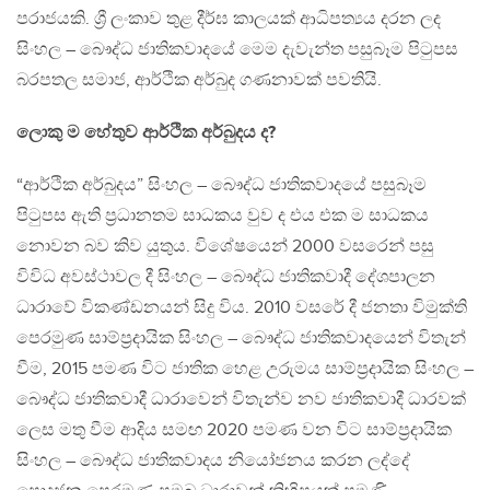
පරාජයකි. ශ්‍රී ලංකාව තුළ දීර්ඝ කාලයක් ආධිපත්‍යය දරන ලද
සිංහල – බෞද්ධ ජාතිකවාදයේ මෙම දැවැන්ත පසුබෑම පිටුපස
බරපතල සමාජ, ආර්ථික අර්බුද ගණනාවක් පවතියි.
ලොකු ම හේතුව ආර්ථික අර්බුදය ද?
“ආර්ථික අර්බුදය” සිංහල – බෞද්ධ ජාතිකවාදයේ පසුබෑම
පිටුපස ඇති ප්‍රධානතම සාධකය වුව ද එය එක ම සාධකය
නොවන බව කිව යුතුය. විශේෂයෙන් 2000 වසරෙන් පසු
විවිධ අවස්ථාවල දී සිංහල – බෞද්ධ ජාතිකවාදී දේශපාලන
ධාරාවේ විකණ්ඩනයන් සිදු විය. 2010 වසරේ දී ජනතා විමුක්ති
පෙරමුණ සාම්ප්‍රදායික සිංහල – බෞද්ධ ජාතිකවාදයෙන් විතැන්
වීම, 2015 පමණ විට ජාතික හෙළ උරුමය සාම්ප්‍රදායික සිංහල –
බෞද්ධ ජාතිකවාදී ධාරාවෙන් විතැන්ව නව ජාතිකවාදී ධාරවක්
ලෙස මතු වීම ආදිය සමඟ 2020 පමණ වන විට සාම්ප්‍රදායික
සිංහල – බෞද්ධ ජාතිකවාදය නියෝජනය කරන ලද්දේ