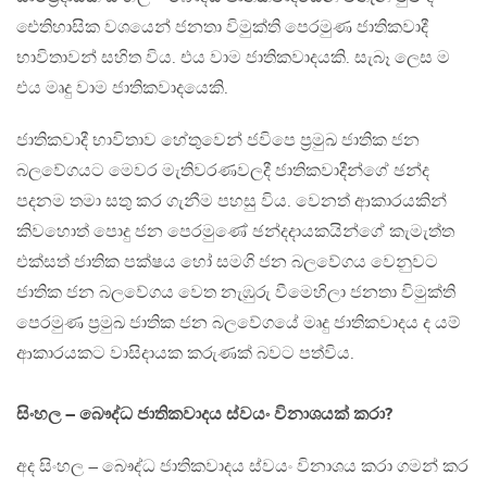
ඓතිහාසික වශයෙන් ජනතා විමුක්ති පෙරමුණ ජාතිකවාදී
භාවිතාවන් සහිත විය. එය වාම ජාතිකවාදයකි. සැබෑ ලෙස ම
එය මෘදු වාම ජාතිකවාදයෙකි.
ජාතිකවාදී භාවිතාව හේතුවෙන් ජවිපෙ ප්‍රමුඛ ජාතික ජන
බලවේගයට මෙවර මැතිවරණවලදී ජාතිකවාදීන්ගේ ඡන්ද
පදනම තමා සතු කර ගැනීම පහසු විය. වෙනත් ආකාරයකින්
කිවහොත් පොදු ජන පෙරමුණේ ඡන්දදායකයින්ගේ කැමැත්ත
එක්සත් ජාතික පක්ෂය හෝ සමගි ජන බලවේගය වෙනුවට
ජාතික ජන බලවේගය වෙත නැඹුරු වීමෙහිලා ජනතා විමුක්ති
පෙරමුණ ප්‍රමුඛ ජාතික ජන බලවේගයේ මෘදු ජාතිකවාදය ද යම්
ආකාරයකට වාසිදායක කරුණක් බවට පත්විය.
සිංහල – බෞද්ධ ජාතිකවාදය ස්වයං විනාශයක් කරා?
අද සිංහල – බෞද්ධ ජාතිකවාදය ස්වයං විනාශය කරා ගමන් කර