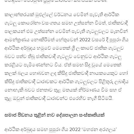
පොදුජන පෙරමුණ ප්‍රමුඛ ධාරාවන් කිහිපයක් පමණි.
කාලාන්තරයක් මුළුල්ලේ වර්ධනය වෙමින් පැවැති ආර්ථික
ගැටලු කොරෝනා වසංගතය සමඟ උත්සන්න වීමත්, ජාතිකවාදී
පාලකයන් එම උත්සන්න වෙමින් පැවැති ගැටලුවලට මැනවින්
ආමන්ත්‍රණය නොකිරීමත් හේතුවෙන් 2022 වසරේ දී පුපුරා ගිය
ආර්ථික අර්බුදය හමුවේ මෙතෙක් ශ්‍රී ලංකාවේ ජාතික ගැටලුව
බවට පත්ව තිබූ ජාතිකවාදී ගැටලුව වෙනුවට ආර්ථික ගැටලු
කරළියට පැමිණෙන්නට විය. ඒත් සමඟ සිදු වූයේ මෙතෙක්
කලක් බලය හොබවන ලද කිසිදු ජාතිකවාදී නායකයෙකුට හෝ
කිසිදු ජාතිකවාදී ධාරාවකට ආර්ථික ගැටලුවලට පිළිතුරු ලබාදිය
නොහැකි බවට ජනතාව තුළ මතයක් නිර්මාණය වීම සහ ඒ
තුළ ඔවුන් ජාතිකවාදී ධාරාවන්ට එරෙහිව නැගී සිටීමයි.
සමාජ පීඩනය තුළින් නව දේශපාලන සංස්කෘතියක්
ආර්ථික අර්බුදය සමඟ පුපුරා ගිය 2022 ‘මහජන අරගලය’