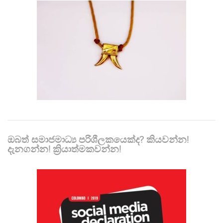
ඔබත් සමාජමාධ්‍ය පරිශීලකයෙක්ද? කියවන්න!
දැනගන්න! ක්‍රියාත්මකවන්න!