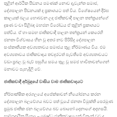
තුළින් ආර්ථික පීඩනය පමණක් නොව දැවැන්ත සමාජ,
දේශපාලන පීඩනයක් ද ප්‍රකාශයට පත් විය. විශේෂයෙන් දීර්ඝ
කාලයක් බලය හොබවන ලද ජාතිකවාදී පාලන තන්ත්‍රයන්ගේ
දූෂණ වංචා පිළිබඳ මහජන විරෝධය ඒ තුළින් ප්‍රකාශයට
පත්විය. ඒ හා සමඟ ජාතිකවාදී පාලන තන්ත්‍රයන් කෙරෙහි
ජනතා විශ්වාසය හීන වූ අතර නව පිරිසිදු දේශපාලන
සංස්කෘතියක අවශ්‍යතාවය සමාජය තුළ නිර්මාණය විය. එම
අවශ්‍යතාවය ජාතිකවාදය තවදුරටත් පැවතීමේ අවශ්‍යතාවයට
වඩා ප්‍රබල වූ බැව් පසුගිය සමය තුළ වූ සමජ භාවිතාවන්ගෙන්
මනාවට පැහැදිලි වේ.
ජාතිකවාදී අර්බුදයේ වාසිය වාම ජාතිකවාදයට
නිර්පාක්ෂික අරගලයේ අපේක්ෂාවන් නියෝජනය කරන
දේශපාලන බලවේගය බවට පත් වූයේ ජනතා විමුක්ති පෙරමුණ
ප්‍රමුඛ ජාතික ජන බලවේගය බව බොහෝ දෙනාගේ අදහසයි.
සාම්ප්‍රදායික සිංහල – බෞද්ධ ජාතිකවාදයෙන් විතැන් වුව ද