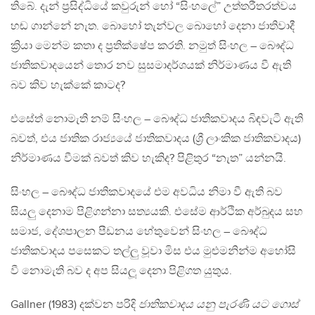
තිබේ. දැන් ප්‍රසිද්ධියේ කවුරුන් හෝ “සිංහලේ” උත්තරීතරත්වය
හඬ ගාන්නේ නැත. බොහෝ තැන්වල බොහෝ දෙනා ජාතිවාදී
ක්‍රියා මෙන්ම කතා ද ප්‍රතික්ෂේප කරති. නමුත් සිංහල – බෞද්ධ
ජාතිකවාදයෙන් තොර නව සුසමාදර්ශයක් නිර්මාණය වී ඇති
බව කිව හැක්කේ කාටද?
එසේත් නොමැති නම් සිංහල – බෞද්ධ ජාතිකවාදය බිඳවැටී ඇති
බවත්, එය ජාතික රාජ්‍යයේ ජාතිකවාදය (ශ්‍රී ලාංකික ජාතිකවාදය)
නිර්මාණය වීමක් බවත් කිව හැකිද? පිළිතුර “නැත” යන්නයි.
සිංහල – බෞද්ධ ජාතිකවාදයේ එම අවධිය නිමා වී ඇති බව
සියලු දෙනාම පිළිගන්නා සත්‍යයකි. එසේම ආර්ථික අර්බුදය සහ
සමාජ, දේශපාලන පීඩනය හේතුවෙන් සිංහල – බෞද්ධ
ජාතිකවාදය පසෙකට තල්ලු වූවා මිස එය මුළුමනින්ම අහෝසි
වී නොමැති බව ද අප සියලූ දෙනා පිළිගත යුතුය.
Gallner (1983) දක්වන පරිදි
ජාතිකවාදය යනු පැරණි යට ගොස්