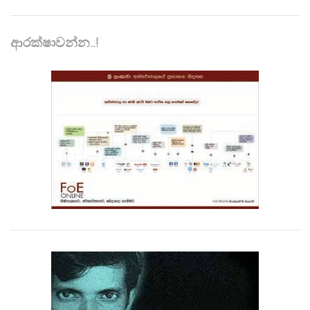
ආරක්ෂාවන්න..!