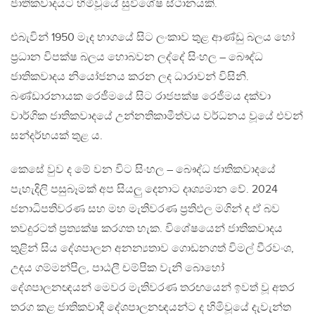
ජාතිකවාදයට හිමිවූයේ සුවිශේෂ ස්ථානයකි.
එබැවින් 1950 මැද භාගයේ සිට ලංකාව තුළ ආණ්ඩු බලය හෝ
ප්‍රධාන විපක්ෂ බලය හොබවන ලද්දේ සිංහල – බෞද්ධ
ජාතිකවාදය නියෝජනය කරන ලද ධාරාවන් විසිනි.
බණ්ඩාරනායක රෙජීමයේ සිට රාජපක්ෂ රෙජීමය දක්වා
වාර්ගික ජාතිකවාදයේ උන්නතිකාමීත්වය වර්ධනය වූයේ එවන්
සන්දර්භයක් තුළ ය.
කෙසේ වුව ද මේ වන විට සිංහල – බෞද්ධ ජාතිකවාදයේ
පැහැදිලි පසුබෑමක් අප සියලු දෙනාට දෘශ්‍යමාන වේ. 2024
ජනාධිපතිවරණ සහ මහ මැතිවරණ ප්‍රතිඵල මගින් ද ඒ බව
තවදුරටත් ප්‍රත්‍යක්ෂ කරගත හැක. විශේෂයෙන් ජාතිකවාදය
තුළින් සිය දේශපාලන අනන්‍යතාව ගොඩනගත් විමල් වීරවංශ,
උදය ගම්මන්පිල, පාඨලී චම්පික වැනි බොහෝ
දේශපාලනඥයන් මෙවර මැතිවරණ තරඟයෙන් ඉවත් වූ අතර
තරග කළ ජාතිකවාදී දේශපාලනඥයන්ට ද හිමිවූයේ දැවැන්ත