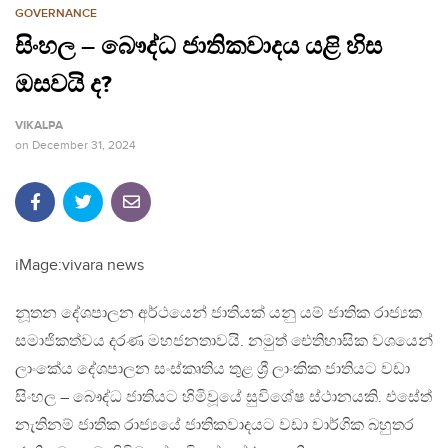
GOVERNANCE
සිංහල – බෞද්ධ ජාතිකවාදය යළි හිස
ඔසවයි ද?
VIKALPA
on
December 31, 2024
iMage:vivara news
නූතන දේශපාලන අර්ථයෙන් ජාතියක් යනු යම් ජාතික රාජ්‍යක
සමාජිකත්වය දරණ මහජනතාවයි. නමුත් ඓතිහාසික වශයෙන්
ලාංකේය දේශපාලන සංස්කෘතිය තුළ ශ්‍රී ලාංකික ජාතියට වඩා
සිංහල – බෞද්ධ ජාතියට හිමිවූයේ සුවිශේෂ ස්ථානයකි. එසේත්
නැතිනම් ජාතික රාජ්‍යයේ ජාතිකවාදයට වඩා වාර්ගික බහුතර