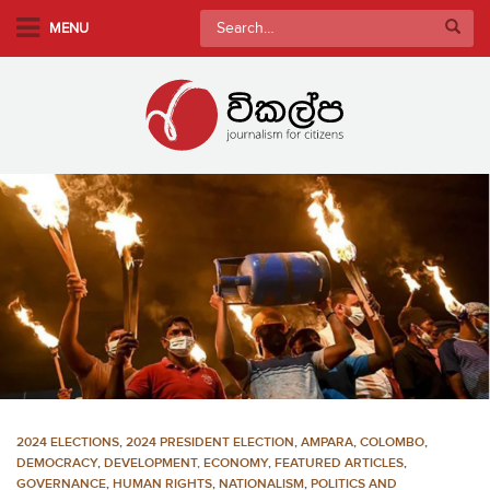
S
Search
MENU
k
for:
i
p
t
o
m
a
i
n
c
o
n
t
e
n
2024 ELECTIONS
,
2024 PRESIDENT ELECTION
,
AMPARA
,
COLOMBO
,
t
DEMOCRACY
,
DEVELOPMENT, ECONOMY
,
FEATURED ARTICLES
,
GOVERNANCE
,
HUMAN RIGHTS
,
NATIONALISM
,
POLITICS AND