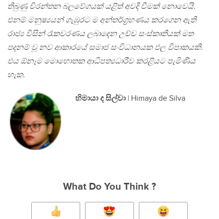
තිබුණු චිරන්තන බලවේගයක් යළිත් අවදි වීමක් නොවෙයි.
එනම් මනුෂ්‍යයන් ගැඹුරට ම අන්තර්ග්‍රහණය කරගෙන ඇති
රාජ්‍ය විසින් රැකවරණය ලබාදෙන උච්ච සංස්කෘතියක් මත
පදනම් වූ නව ආකාරයේ සමාජ සංවිධානයක ඵල විපාකයකි.
එය ඕනෑම මොහොතක ආධිපත්‍යධාරීව කරළියට පැමිණිය
හැක.
හිමායා ද සිල්වා
| Himaya de Silva
What Do You Think ?