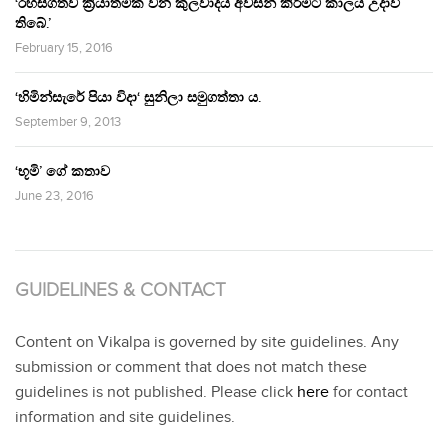
‘රහසිගතව ක්‍රියාත්මක වන කුලවාදය අවසන් කිරීමට කාලය උදාවී
තිබේ.’
February 15, 2016
‘හිමින්සැරේ පියා විදා‘ සුනිලා සමුගත්තා ය.
September 9, 2013
‘භූමි’ ගේ කතාව
June 23, 2016
GUIDELINES & CONTACT
Content on Vikalpa is governed by site guidelines. Any
submission or comment that does not match these
guidelines is not published. Please click
here
for contact
information and site guidelines.