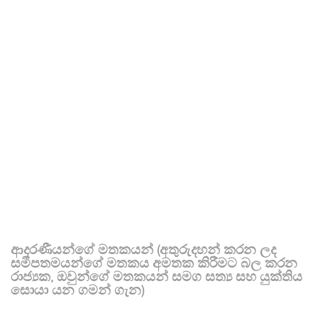
ආදරණීයන්ගේ මතකයන් (අතුරුදහන් කරන ලද
සමීපතමයන්ගේ මතකය අමතක කිරීමට බල කරන
රාජ්‍යක, ඔවුන්ගේ මතකයන් සමග සත්‍ය සහ යුක්තිය
සොයා යන ගමන් ගැන)