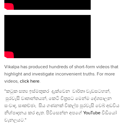
Vikalpa has produced hundreds of short-form videos that
highlight and investigate inconvenient truths. For more
videos,
click here
.
"කටුක සත්‍ය ඉස්මතුකර දැක්වෙන වාර්තා වැඩසටහන්,
පුරවැසි වෘතාන්තයන්, කෙටි චිත්‍රපට මෙන්ම දේශපාලන
සංවාද, සාකච්ඡා, සිය ගණනක් විකල්ප පුරවැසි වෙබ් අඩවිය
නිශ්පාදනය කර ඇත. පිවිසෙන්න අපගේ
YouTube
වීඩියෝ
චැනලයට."