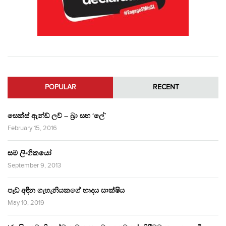
POPULAR
RECENT
සෙක්ස් ඇන්ඩ් ලව් – බ්‍රා සහ ‘ලේ’
February 15, 2016
සම ලිංගිකයෝ
September 9, 2013
පෑඩ් අඳින ගැහැනියකගේ හෘදය සාක්ෂිය
May 10, 2019