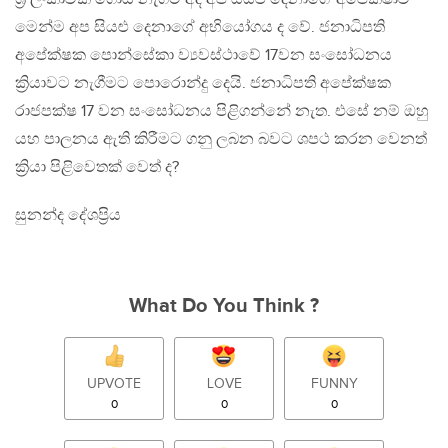
මෙන්ම අප සියළු දෙනාගේ අභියෝගය ද වේ. ජනාධිපති
අපේක්ෂක පොන්සේකා ව්‍යවස්ථාවේ 17වන සංසෝධනය
ක්‍රියාවට නැගීමට පොරොන්දු දෙයි. ජනාධිපති අපේක්ෂක
රාජපක්ෂ 17 වන සංසෝධනය පිළිගන්නේ නැත. එසේ නම් ඔහු
යහ පාලනය ඇති කිරීමට ගනු ලබන බවට ශපථ කරන වෙනත්
ක්‍රියා පිළිවෙතක් වෙත් ද?
සුනන්ද දේශප්‍රිය
What Do You Think ?
UPVOTE
LOVE
FUNNY
0
0
0