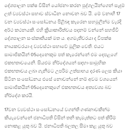
දේශපාලන පක්ෂ විසින් යෝජනා කරන පුද්ගලයින්ගෙන් සැදුම්
ලත් ව්‍යවස්ථා සභාව ස්වාධීන නොවන බව යි. මේ වනාහී 17
වන ව්‍යවස්ථා සංසෝධනය පිළිබඳ කැරෙන සහමුලින්ම වැරදි
අර්ථ කථනයකි. එහි ක්‍රියාකාරීත්වය පදනම් වන්නේ සහජීවී
දේශපාලන සංස්කෘතියක් මත ය. අගමැතිවරයා ද විපක්ෂ
නායකවරයා ද ව්‍යවස්ථා සභාවේ මූලික වෙති. එයට
සාමාජිකයින් 05දෙනෙකුම පත් කැරෙන්නේ එම දෙපළගේ
එකඟතාවයෙනි. සියළුම නිර්දේශයන් සඳහා සාමුහික
එකඟතාවය ලබා ගැනීමට උපරිම උත්සාහය දරණ ලෙස කියා
සිටින සංසෝධනය එසේ නොවන්නේ නම් අවම වශයෙන්
සාමාජිකයින් 05දෙනෙකුගේ එකඟතාවය අත්‍යවශ්‍ය බව
නිර්දේශ කරයි.
17වන ව්‍යවස්ථා සංසෝධනයේ වගන්ති ගණනාවකින්ම
කියැවෙන්නේ ජනාධිපති විසින් තනි කැමැත්තට පත් කිරීම්
නොකළ යුතු බව යි. ජනාධිපති බලතල සීමා කළ යුතු බව