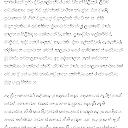
කාමරයක් ලබා දී විදුහල්පතිවරයාම විසින් පිළිතුරු ලිවීම
අධීක්ෂනය කළ බව පුවත්පත් වාර්තා කළේය. එය වැරදි
පුවතෙකැයි නීති විදුහලේ විදුහල්පති කීවේ නැත. නීති
විදුහල්පතිගේ අවනීතික ක්‍රියාව වත්මන් ශ්‍රී ලංකාවේ රාජ්‍ය
පාලනය පිළිබඳ සංකේතයක් වැන්න. ප්‍රාදේශිය ලේකම්වරු
මංත්‍රීවරු ඉදිරියෙහි දෙකට නැමෙති. දිසා ලේකම්වරු ඇමැතිවරු
ඉදිරියෙහි දෙකට නැමෙති. කලකට පෙර අභිමානවත් සේවයක්
වූ රාජ්‍ය පරිපාලන සේවය අද දේශපාලන ගැති සේවයක
තත්ත්වයට පත්කර තිබේ. ස්වාධීන රාජ්‍ය පරිපාලන කොමිසමක්
අවශ්‍ය වුයේ මෙම කණගාටුදායක තත්ත්වයෙන් රාජ්‍ය සේවය
මුදා ගනු පිනිස ය.
අද ශ්‍රී ලංකාවෙහි දේශපාලනඥයෝ සෑම දෙයකටම ඇගිලි ගසති.
ඔව්න් නොකරන එකම දෙය නම් ඔවුනට පැවැරී ඇති
ව්‍යවස්තා, නීති සහ පිළිවෙත් සම්පාදයේ භාරදුර ලෙස යෙදීම ය.
මෙම තත්ත්වය වෙනස් කොට නීති ගරුක යහ පාලනයක් ඇති
ශ්‍රී ලංකාවක් ගොඩ නැගීම අද අප සියළු දෙනාගේ අපේක්ෂාව