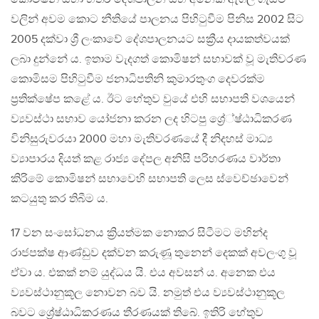
වලින් අවම කොට නීතියේ පාලනය පිහිටුවීම පිනිස 2002 සිට
2005 දක්වා ශ්‍රී ලංකාවේ දේශපාලනයට සක්‍රීය දායකත්වයක්
ලබා දුන්නේ ය. ඉතාම වැදගත් කොමිෂන් සභාවක් වූ මැතිවරණ
කොමිසම පිහිටුවීම ජනාධිපතිනි කුමාරතුංග දෙවරක්ම
ප්‍රතික්ෂේප කළේ ය. ඊට හේතුව වුයේ එහි සභාපති වශයෙන්
ව්‍යවස්ථා සභාව යෝජනා කරන ලද හිටපු ශ්‍රේ්ෂ්ඨාධිකරණ
විනිසුරුවරයා 2000 මහා මැතිවරණයේ දී නිදහස් මාධ්‍ය
ව්‍යාපාරය දියත් කළ රාජ්‍ය දේපල අනිසි පරිහරණය වාර්තා
කිරිමේ කොමිෂන් සභාවෙහි සභාපති ලෙස ස්වෙච්ඡාවෙන්
කටයුතු කර තිබීම ය.
17 වන සංසෝධනය ක්‍රියත්මක නොකර සිටීමට මහින්ද
රාජපක්ෂ ආණ්ඩුව දක්වන කරුණූ තුනෙන් දෙකක් අවලංගු වූ
ඒවා ය. එකක් නම් යුද්ධය යි. එය අවසන් ය. අනෙක එය
ව්‍යවස්ථානුකූල නොවන බව යි. නමුත් එය ව්‍යවස්ථානුකූල
බවට ශ්‍රේෂ්ඨාධිකරණය තීරණයක් තිබේ. ඉතිරි හේතුව