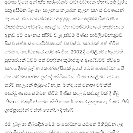
අවශ්‍ය වූයේ අන් කිසි කරුණකට වඩා විධායක ජනාධිපති ධූරය
සතු අසීමිත බලතල පාලනය කැරෙන තුලන සහ සංවරණයන්
ලෙස ය. එය ව්‍යවස්ථාවට අනූකූළ බවට ශ්‍රේෂ්ඨාධිකරණය
ඒකමතිකව තීරණය කළේ ය. ජනාධිපතිවරයාගේ හිතුමතයට
අනුව රට පාලනය කිරීම වැළැක්වීම පිණිස පාර්ලිමේන්තුවේ
සියළු පක්ෂ සහභාගිත්වයෙන් ව්‍යවස්ථා සභාවක් පත් කිරීම
මෙම සංසෝධනයේ අරමුණ විය. 2002 දී පාර්ලිමේන්තුවෙහි
සුළුතරයක් බවට පත් චන්ද්‍රිකා කුමාරතුංග ආණ්ඩුවට ජවිපෙ
සහාය දීමේ මූලික කොන්දේසියක් වූයේ මෙම සංසෝධනය යි.
එය සම්මත කරන ලද්දේ හදිසියේ ය. විමසා බැලීමට අවශ්‍ය
තරම් කාලයක් තිබුණේ නැත. මන්ද යත් ජනතා විමුක්ති
පෙරමුණ එය සම්මත කිරීම පිණිස කාල වකවානුවක් දී තිබු
නිසා ය. එබැවින් මෙම නීති සංසෝධනයේ දුබලතා ඇති බව නීති
ශ්‍රාස්ත්‍රඥයින් විසින් පෙන්වා දී තිබේ.
එම දුබලතා තිබියදීත් මෙම සංසෝධනය යටතේ පිහිටුවන ලද
කොමිෂන් සභා හතර දේශපාලන සහ අනෙක් ඇගිලි ගැසීම්