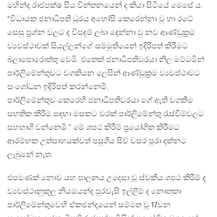
මහින්ද රාජපක්ෂ සිය චින්තනයෙන් ද කියා සිටියේ මෙසේ ය.
“විධායක ජනාධිපති ධූරය අහෝසි කෙරෙන්නා වූ හා රටේ
සෙසු ප්‍රශ්න වලට ද විසඳුම් ලබා දෙන්නා වු නව ආණ්ඩුක්‍රම
ව්‍යවස්ථාවක් සියල්ලන්ගේ සම්මුතියෙන් ඉදිරිපත් කිරීමට
බලාපොරොත්තු වෙමි. එතෙක් ජනාධිපතිවරයා නිල මට්ටමින්
පාර්ලිමේන්තුවට වගකියන ලෙසින් ආණ්ඩුක්‍රම ව්‍යවස්ථාවට
සංශෝධන ඉදිරිපත් කරන්නෙමි.
පාර්ලිමේන්තුව කෙරෙහි ජනාධිපතිවරයා ගේ ඇති වගකීම
සහතික කිරීම සඳහා මසකට වරක් පාර්ලිමේන්තු රැස්වීම්වලට
සහභාගි වන්නෙමි.” මේ ශපථ කිරීම් ප්‍රයෝගික කිරීමට
ආරම්භක උත්සාහයක්වත් පසුගිය සිව් වසර පුරා දක්නට
ලැබුනේ නැත.
එපමණක් නොව යහ පාලනය උදෙසා වූ ස්වකීය ශපථ කිරීම් ද
ව්‍යවස්ථානුකූල නියමයන්ද පුරවැසි ඉල්ලීම් ද නොතකා
පාර්ලිමේන්තුවෙහි ඒකජන්දයෙන් සම්මත වූ 17වන