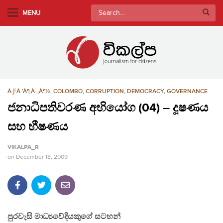
S
Search
MENU
k
for:
i
p
t
o
m
À·ƑÀ·’À¶‚À·„À¶½
,
COLOMBO
,
CORRUPTION
,
DEMOCRACY
,
GOVERNANCE
a
i
ජනාධිපතිවරණ අභියෝග (04) – දූෂණය
n
සහ භීෂණය
c
o
VIKALPA_R
n
on
December 18, 2009
t
e
n
t
පුරවැසි මාධ්‍යවේදියකුගේ සටහන්