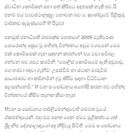
ස්වාධීන කොමිෂන් සභා පත් කිරීමට අදහසක් නැති බව යි.
එනම් එය ව්‍යවස්ථානුකූල නොවන බව ය. (ආණ්ඩුවේ පිළිතුරු
වාර්තාව ඇමුණූමෙහි 17 පිටුව)
එනමුත් ජනාධිපති රාජපක්ෂ මහතාගේ 2005 මැතිවරණ
පොරොන්දු පත්‍රය වූ මහින්ද චින්තනය අඩුම වශයෙන් මෙම
එක් කොමිසමක් ගැන සඳහන් කරන්නේ එය වඩා සවිබල
ගන්වන බව ශපථ කරමිනි: “පොලිස් කොමිසමේ ඇති අඩුපාඩු
මග හරවා බඳවා ගැනිම්, උසස්වීම් හා ස්ථාන මාරුවීම්
සාධාරණව හා කඩිනමින් ඉටු කිරීම සඳහා විධිවිධාන
සලසන්නෙමි.” 17 වන සංසෝධනය අහෝසි කරන බව මහින්ද
චින්තනයේ කිසිම තැනක කියා නැත.
17වන සංසෝධනය පාර්ලිමේන්තුවෙහි සම්මත වූයේ
ඒකජන්දයෙනි. එදා එම පනත ගෙන ඒමට මූලිකත්වය ගත්
ශ්‍රීලනිප දේශපාලඥයෝ අද නිදිවැද සිටිති. මෙම සංසෝධනය