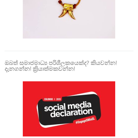
ඔබත් සමාජමාධ්‍ය පරිශීලකයෙක්ද? කියවන්න!
දැනගන්න! ක්‍රියාත්මකවන්න!