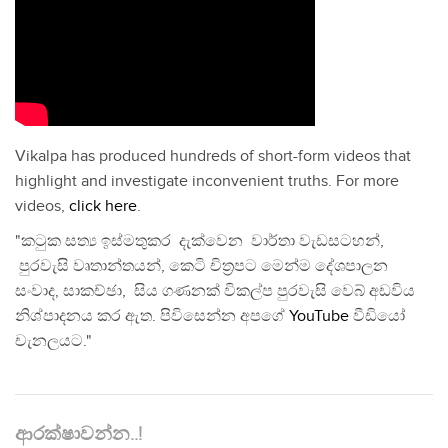
Vikalpa has produced hundreds of short-form videos that
highlight and investigate inconvenient truths. For more
videos,
click here
.
"කටුක සත්‍ය ඉස්මතුකර දැක්වෙන වාර්තා වැඩසටහන්,
පුරවැසි වෘතාන්තයන්, කෙටි චිත්‍රපට මෙන්ම දේශපාලන
සංවාද, සාකච්ඡා, සිය ගණනක් විකල්ප පුරවැසි වෙබ් අඩවිය
නිශ්පාදනය කර ඇත. පිවිසෙන්න අපගේ
YouTube
වීඩියෝ
චැනලයට."
ආරක්ෂාවන්න..!