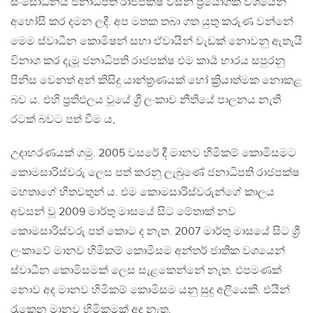
සංසෝධනය ජනාධිපති රාජපක්ෂ විසින් ප්‍රයෝගික වශයෙන්
අහෝසි කර දමන ලදී. අප මතක තබා ගත යුතු කරුණ වන්නේ
මෙම ස්වාධීන කොමිෂන් සභා ඒවායින් වැඩක් නොවනු ඇතැයි
විනාශ කර දැමූ ජනාධිපති රාජපක්ෂ එම කාර්‍ය භාරය සපුරනු
පිනිස වෙනත් අන් කිසිදු යාන්ත්‍රණයක් හෝ ක්‍රියාත්මක නොකළ
බව ය. එහි ප්‍රතිඵලය වූයේ ශ්‍රී ලංකාව නීතියේ පාලනය නැති
රටක් බවට පත් වීම ය,
උදාහරණයක් ගමු. 2005 වසරේ දී මානව හිමිකම් කොමිසමට
කොමසාරිස්වරු ලෙස පත් කරනු ලැබුණේ ජනාධිපති රාජපක්ෂ
මහතාගේ හිතවතුන් ය. එම කොමසාරිස්වරුන්ගේ කාලය
අවසන් වූ 2009 මාර්තු මාසයේ සිට මේතාක් නව
කොමසාරිස්වරු පත් කොට ද නැත. 2007 මාර්තු මාසයේ සිට ශ්‍රී
ලංකාවේ මානව හිමිකම් කොමිසම අන්තර් ජාතික වශයෙන්
ස්වාධීන කොමිසමක් ලෙස සැළකෙන්නේ නැත. එපමණක්
නොව අද මානව හිමිකම් කොමිසම යනු සුදු අලියෙකි. එයින්
රැකෙන මානව හිමිකමක් අද නැත.