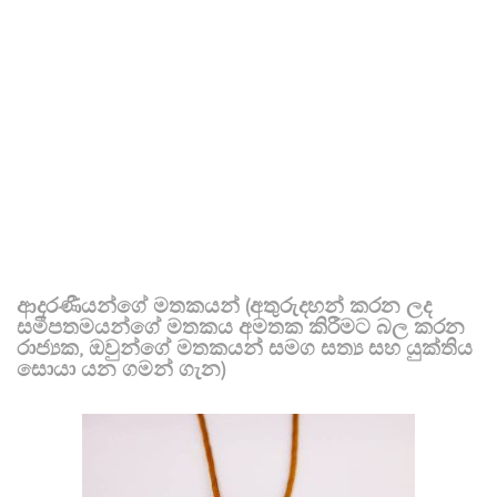
ආදරණීයන්ගේ මතකයන් (අතුරුදහන් කරන ලද
සමීපතමයන්ගේ මතකය අමතක කිරීමට බල කරන
රාජ්‍යක, ඔවුන්ගේ මතකයන් සමග සත්‍ය සහ යුක්තිය
සොයා යන ගමන් ගැන)