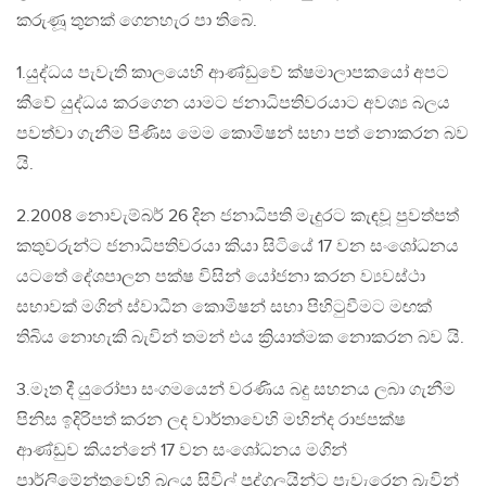
කරුණූ තුනක් ගෙනහැර පා තිබේ.
1.යුද්ධය පැවැති කාලයෙහි ආණ්ඩුවේ ක්ෂමාලාපකයෝ අපට
කීවේ යුද්ධය කරගෙන යාමට ජනාධිපතිවරයාට අවශ්‍ය බලය
පවත්වා ගැනීම පිණිස මෙම කොමිෂන් සභා පත් නොකරන බව
යි.
2.2008 නොවැම්බර් 26 දින ජනාධිපති මැදුරට කැඳවූ පුවත්පත්
කතුවරුන්ට ජනාධිපතිවරයා කියා සිටියේ 17 වන සංශෝධනය
යටතේ දේශපාලන පක්ෂ විසින් යෝජනා කරන ව්‍යවස්ථා
සභාවක් මගින් ස්වාධීන කොමිෂන් සභා පිහිටුවීමට මඟක්
තිබිය නොහැකි බැවින් තමන් එය ක්‍රියාත්මක නොකරන බව යි.
3.මෑත දී යුරෝපා සංගමයෙන් වරණිය බදු සහනය ලබා ගැනීම
පිනිස ඉදිරිපත් කරන ලද වාර්තාවෙහි මහින්ද රාජපක්ෂ
ආණ්ඩුව කියන්නේ 17 වන සංශෝධනය මගින්
පාර්ලිමේන්තුවෙහි බලය සිවිල් පුද්ගලයින්ට පැවැරෙන බැවින්