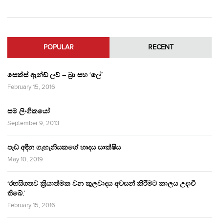
POPULAR
RECENT
සෙක්ස් ඇන්ඩ් ලව් – බ්‍රා සහ ‘ලේ’
February 15, 2016
සම ලිංගිකයෝ
September 9, 2013
පෑඩ් අඳින ගැහැනියකගේ හෘදය සාක්ෂිය
May 10, 2019
‘රහසිගතව ක්‍රියාත්මක වන කුලවාදය අවසන් කිරීමට කාලය උදාවී
තිබේ.’
February 15, 2016