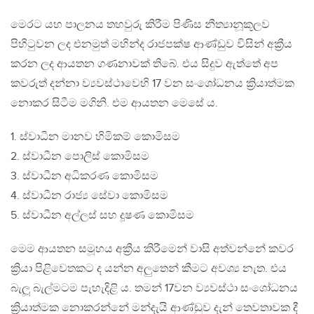
මෙරට යහ පාලනය තහවුරු කිරීම පිණිස නීත්‍යානූකූලව
පිහිටුවන ලද එනමුත් මහින්ද රාජපක්ෂ ආණ්ඩුව විසින් අක්‍රීය
කරන ලද ආයතන ගණනාවක් තිබේ. එය සිදුව ඇත්තේ අප
කවරුත් දන්නා ව්‍යවස්ථාවෙහි 17 වන සංශෝධනය ක්‍රියාත්මක
නොකර සිටීම මගිනි. එම ආයතන මෙසේ ය.
1. ස්වාධීන මානව හිමිකම් කොමිසම
2. ස්වාධීන පොලිස් කොමිසම
3. ස්වාධීන අධිකරණ කොමිසම
4. ස්වාධීන රාජ්‍ය සේවා කොමිසම
5. ස්වාධීන අල්ලස් සහ දූෂණ කොමිසම
මෙම ආයතන සමූහය අක්‍රීය කිරීමෙන් වාසි අත්වන්නේ කවර
ක්‍රියා පිළිවෙතකට ද යන්න අලුතෙන් කීමට අවශ්‍ය නැත. එය
බැලූ බැල්මටම පැහැදිළි ය. තමන් 17වන ව්‍යවස්ථා සංශෝධනය
ක්‍රියාත්මක නොකරන්නේ මන්දැයි ආණ්ඩුව දැන් තෙවතාවක දී