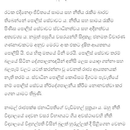
රටක එදිනෙදා ජීවිතයේ සාමය සහ නීතිය රැකීම බාරව
තිබෙන්නේ පොලිස් සේවාවට ය. නීතිය සහ සාමය රැකීම
පිණිස පොලිස් සේවාවට ස්වාධිනත්වය සහ අදීනත්වය
අත්‍යවශ්‍ය ය. නමුත් පසුගිය වසරයන්හි සිදුකළ ජනමත විචාරණ
ගණනාවකටම අනුව මෙරට අංක එකට දූෂිත ආයතනය
පොලීසි යි. එය හිතු මතයේ මිනී මරයි. පොලිස් සේවාව තරම්
බලයේ සිටින දේශපාලනඥයින් අනිසි ලෙස යොදා ගන්නා සහ
බලපෑම් වලට යටත් කරන්නා වූ වෙනත් රාජ්‍ය ආයතනයක්
නැති තරම් ය. ස්වාධීන පොලිස් කොමිසම දිගටම පැවැතියේ
නම් පොලිස් සේවය නිර්දේශපාලනීය කිරීම නොනවත්වා කර
ගෙන යාමට තිබුණි.
නාමල් රාජපක්ෂ ජනාධිපතිගේ වැඩිමහල් පුත්‍රයා ය. ඔහු නීති
විද්‍යාලයේ දෙවන වසර විභාගයට ගිය අවස්ථාවෙහි නීති
විද්‍යාලයේ විදුහල්පති විසින් බුලත් හුරුල්ලක් දී පිළිගෙන වෙනම