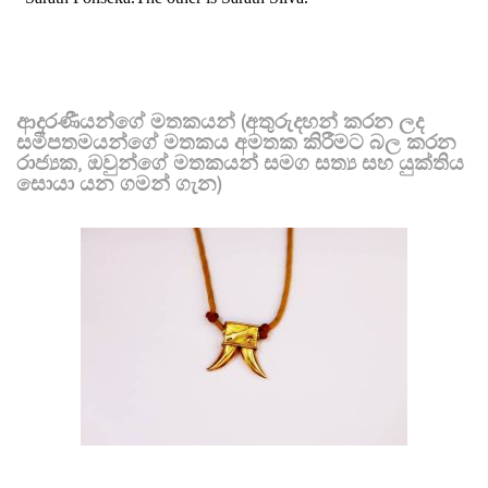
ආදරණීයන්ගේ මතකයන් (අතුරුදහන් කරන ලද
සමීපතමයන්ගේ මතකය අමතක කිරීමට බල කරන
රාජ්‍යක, ඔවුන්ගේ මතකයන් සමග සත්‍ය සහ යුක්තිය
සොයා යන ගමන් ගැන)