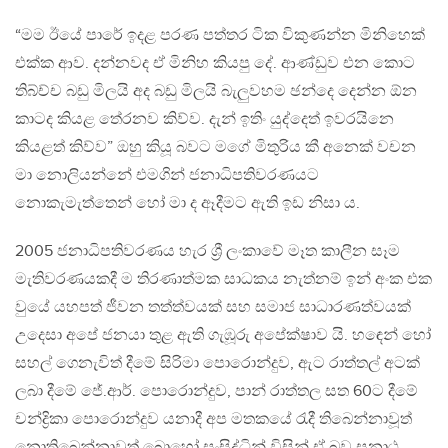
“මම ඊයේ පාරේ ඉදළ පරණ පත්තර ටික විකුණන්න මිනිහෙක්
එක්ක ආව. දන්නවද ඒ මිනිහ කියපු දේ. ආණ්ඩුව එන කොට
තිබ්ච්ච බඩු මිලයි අද බඩු මිලයි බැලුවහම ඡන්දෙ දෙන්න ඕන
කාටද කියළ තේරනව කිව්ව. දැන් ඉතිං යුද්දෙත් ඉවරයිනෙ
කියළත් කිව්ව” ඔහු කියූ බවට මගේ මිතුරිය කී අනෙක් වචන
මා නොලියන්නේ එමගින් ජනාධිපතිවරණයට
නොකැමැත්තෙන් හෝ මා ද ඈදීමට ඇති ඉඩ නිසා ය.
2005 ජනාධිපතිවරණය හැර ශ්‍රී ලංකාවේ මෑත කාලීන සෑම
මැතිවරණයකදී ම තිරණාත්මක සාධකය නැත්නම් ඉන් අංක එක
වුයේ යහපත් ජීවන තත්ත්වයක් සහ සමාජ සාධාරණත්වයක්
උදෙසා අපේ ජනයා තුළ ඇති ගැඹූරු අපේක්ෂාව යි. හඳෙන් හෝ
සහල් ගෙනැවිත් දීමේ සිරිමා පොරොන්දුව, ඇට රාත්තල් අටක්
ලබා දීමේ ජේ.ආර්. පොරොන්දුව, පාන් රාත්තල සත 60ට දීමේ
චන්ද්‍රිකා පොරොන්දුව යනාදී අප මතකයේ රැදී තිබෙන්නාවූත්
නොතිබෙන්නාවූත් බොහෝ සංසිද්ධින් විසින් ඒ බව සනාථ