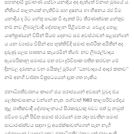
සහනදායි ප්‍රවාහණ සේවා යනාදිය අද ඇත්තේ විනාශ මුඛයේ ය.
නීතියේ පාලනයක් නැතිවීම සහ දූෂනය හා භීෂනය රජ වීම
යනාදිය ද ඊට හේතු සාධක වී ඇතත් ඊට තීරණාත්මක හේතුව
නම් නව ලිබරල්වාදී දේශපාලන පිළිවෙත ය. වෙළද පොළ
යාන්ත්‍රණයන් විසින් සියළු දෙනාට සම අවස්ථාවන් සළසන්නේ
ය යන ව්‍යාජය විසින් අප භුක්තිවිදි සමාජ ආර්ථික අයිතීන් අද
දරුණූ ලෙස ඝාතනය කැරෙමින් තිබේ. නව ලිබරල්වාදය
ඇමෙරිකානු සමාජය මත පවා දුර්විපාක පතිත කරවන මේ
දිනවල දරශනය වන මයිකල් මූර්ගේ ”ධනවාදයේ ආදර කතාව’‛
නම් අනගි වාර්තා විත්‍රපටයෙන් දැක ගත හැකිය.
ජනාධිපතිවරනය කාගේ ජය පරාජයෙන් අවසන් වුවද එය
ලෝකාවසානය වන්නේ නැත. පශ්චාත් 1983 කාලපරිච්ජේදය
තුළ ජාතිකවාදී දේශපාලනයේ සිරකරුවකු බවට පත් වූ නමුත්
ජවිපෙ වැනි පීඩිත සමාජ ස්ථරයන් මත රඳා පවතින සමාජ
සාධාරණත්වය සඳහා වූ අපේක්ෂාවන්ගෙන් පැන නැගි
දේශපාලන ව්‍යාපාරයකට ජනාධිපතිවරනයෙන් එහා ඇති