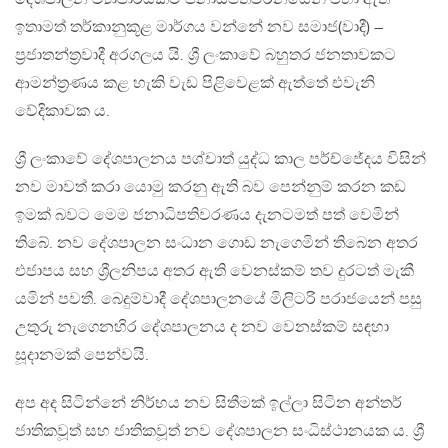
ඉතාමත් තර්කානුකූළ මාර්ගය වන්නේ නව සමාජ(වාදී) –
ප්‍රජාතන්ත්‍රවාදී අරගලය යි. ශ්‍රී ලංකාවේ බහුතර ජනතාවකට
ආමන්ත්‍රණය කළ හැකි වැඩ පිළිවෙළක් ඇත්තේ එවැනි
වේදිකාවක ය.
ශ්‍රී ලංකාවේ දේශපාලනය පශ්චාත් යුද්ධ කාල පර්ච්ජේදය විසින්
නව මාවත් කරා යොමු කරනු ඇති බව පෙන්නුම් කරන කඩ
ඉමක් බවට මෙම ජනාධිපතිවරණය දැනටමත් පත් වෙමින්
තිබේ. නව දේශපාලන සංධාන ගොඩ නැගෙමින් තිබෙන අතර
එජාපය සහ ශ්‍රීලනිපය අතර ඇති වෙනස්කම් තව දුරටත් මැකී
යමින් පවතී. බෙදුම්වාදී දේශපාලනයේ මිලිටරි පරාජයෙන් පසු
උතුරු නැගෙනහිර දේශපාලනය ද නව වෙනස්කම් සඳහා
සූදානමක් පෙන්වයි.
අප අද සිටින්නේ නිර්භය නව සිතීමක් ඉල්ලා සිටින අන්තර්
ජාතිකවූත් සහ ජාතිකවූත් නව දේශපාලන සංධිස්ථානයක ය. ශ්‍රී