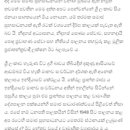
අද මෙම සමාජ සුභසාධනයන් විනාශ මුඛයේ ඇති නමුත්
තවමත් පවතින මෙම දත්ත අපට පෙන්වන්නේ ශ්‍රී ලංකාව සිය
ජනයා සාගතයෙන් මිය නොයන, යම් තරමක සමාජ
සුභසාධනයක් ඇති රටක් වශයෙන් දිර්ඝ කාලයක් පැවැත ඇති
බව යි. නිදහස් අධ්‍යාපනය, නිදහස් සෞඛ්‍ය සේවාව, සහනදායි
පොදු ප්‍රවාහණ සේවා සහ නීතියේ පාලනය තහවුරු කළ මූලික
ප්‍රජාතන්ත්‍රවාදී ලක්ෂන ඊට බලපෑවේ ය.
ශ්‍රී ලංකාව හැරුණ විට දුගී බාවය තිබියදීත් දකුණූ ආසියාවේ
ආඩම්බර විය හැකි මානව සංවර්ධන දර්ශක ඇති අනෙක්
කලාපය ඉන්දියාවේ කේරළය යි. කේරළ ප්‍රාන්ත රාජ්‍ය ය
ඉන්දියාවේ මානව සංවර්ධනය අතින් ඉහලින්ම සිටින්නේ
පසුගිය කාලය පුරා එම ප්‍රාන්තය පාලනය කළ වාමාංශික
දේශපාලන පක්ෂයන්හි සමාජ සාධාරණත්වයේ පිළිවෙත් නිසා
ය. එසේ නම් ධනපති පාලකයින් විසින් 1948 සිට පාලනය කළ
අප රටෙහි සමාජ සුභසාධනයට මෙතරම් ස්ථානයක් ලැබුණේ
කෙසේ ද? ඊට හේතුව වුයේ ද වාමාශික ව්‍යාපාරය ම ය.