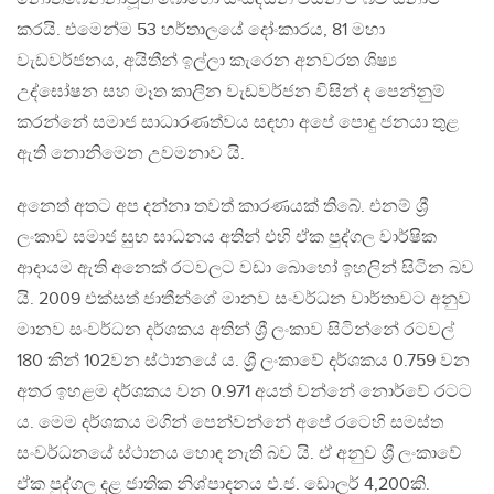
කරයි. එමෙන්ම 53 හර්තාලයේ දෝංකාරය, 81 මහා
වැඩවර්ජනය, අයිතීන් ඉල්ලා කැරෙන අනවරත ශිෂ්‍ය
උද්ඝෝෂන සහ මෑත කාලීන වැඩවර්ජන විසින් ද පෙන්නුම්
කරන්නේ සමාජ සාධාරණත්වය සඳහා අපේ පොදු ජනයා තුළ
ඇති නොනිමෙන උවමනාව යි.
අනෙත් අතට අප දන්නා තවත් කාරණයක් තිබේ. එනම් ශ්‍රී
ලංකාව සමාජ සුභ සාධනය අතින් එහි ඒක පුද්ගල වාර්ෂික
ආදායම ඇති අනෙක් රටවලට වඩා බොහෝ ඉහලින් සිටින බව
යි. 2009 එක්සත් ජාතීන්ගේ මානව සංවර්ධන වාර්තාවට අනුව
මානව සංවර්ධන දර්ශකය අතින් ශ්‍රී ලංකාව සිටින්නේ රටවල්
180 කින් 102වන ස්ථානයේ ය. ශ්‍රී ලංකාවේ දර්ශකය 0.759 වන
අතර ඉහළම දර්ශකය වන 0.971 අයත් වන්නේ නොර්වේ රටට
ය. මෙම දර්ශකය මගින් පෙන්වන්නේ අපේ රටෙහි සමස්ත
සංවර්ධනයේ ස්ථානය හොඳ නැති බව යි. ඒ අනුව ශ්‍රී ලංකාවේ
ඒක පුද්ගල දළ ජාතික නිශ්පාදනය එ.ජ. ඩොලර් 4,200කි.