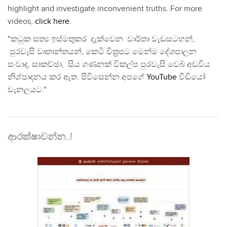
highlight and investigate inconvenient truths. For more
videos,
click here
.
"කටුක සත්‍ය ඉස්මතුකර දැක්වෙන වාර්තා වැඩසටහන්,
පුරවැසි වෘතාන්තයන්, කෙටි චිත්‍රපට මෙන්ම දේශපාලන
සංවාද, සාකච්ඡා, සිය ගණනක් විකල්ප පුරවැසි වෙබ් අඩවිය
නිශ්පාදනය කර ඇත. පිවිසෙන්න අපගේ
YouTube
වීඩියෝ
චැනලයට."
ආරක්ෂාවන්න..!