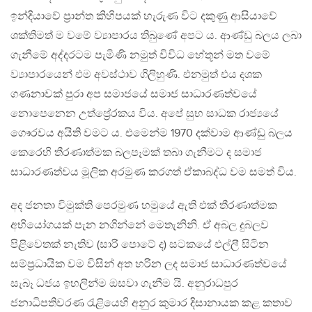
ඉන්දියාවේ ප්‍රාන්ත කිහිපයක් හැරුණ විට දකුණු ආසියාවේ
ශක්තිමත් ම වමේ ව්‍යාපාරය තිබුණේ අපට ය. ආණ්ඩු බලය ලබා
ගැනීමේ අද්දරටම පැමිණි නමුත් විවිධ හේතූන් මත වමේ
ව්‍යාපාරයෙන් එම අවස්ථාව ගිලිහුණි. එනමුත් එය දශක
ගණනාවක් පුරා අප සමාජයේ සමාජ සාධාරණත්වයේ
නොපෙනෙන උත්ප්‍රේරකය විය. අපේ සුභ සාධක රාජ්‍යයේ
ගෞරවය අයිති වමට ය. එමෙන්ම 1970 දක්වාම ආණ්ඩු බලය
කෙරෙහි තීරණාත්මක බලපෑමක් තබා ගැනීමට ද සමාජ
සාධාරණත්වය මූලික අරමුණ කරගත් ඒකාබද්ධ වම සමත් විය.
අද ජනතා විමුක්ති පෙරමුණ හමුයේ ඇති එක් තීරණාත්මක
අභියෝගයක් පැන නගින්නේ මෙතැනිනි. ඒ අබල දුබලව
පිළිවෙතක් නැතිව (සාරි පොටේ ද) සටකයේ එල්ලී සිටින
සම්ප්‍රධායික වම විසින් අත හරින ලද සමාජ සාධාරණත්වයේ
සැබෑ ධජය ඉහලින්ම ඔසවා ගැනීම යි. අනුරාධපුර
ජනාධිපතිවරණ රැළියෙහි අනුර කුමාර දිසානායක කළ කතාව