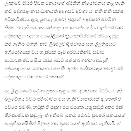
ලංකාවේ සියළු පිඩිත ජනයාගේ අයිතීන් නියෝජනය කළ හැකි
නව දේශපාලන සංධානයක් අද අපට අවශ්‍ය ය. තනි තනි පක්ෂ
අධිකාරිත්වය දැරූ යුගය උතුරේද දකුනේ ද අවසන් වෙමින්
තිබේ. එවැනි සංධානයක් සඳහා නායකත්වය දිය හැක්කේ වාම
දේශපාලන ඥානය ද කැරලිකාර ක්‍රියාකාරිත්වයේ ජවය ද මුහු
කර ගැනීම මගිනි. නව ලිබරල්වාදී එජාපය සහ ශ්‍රීලනිපයට
අභියෝගයක් විය හැක්කේ සෑම අර්ථයකින්ම සමාජ
සාධාරණත්වය සිය ධජය බවට පත් කර ගන්නා එවැනි
දේශපාලන සංධානයකට පමණි. අන්ත ජාතිකවාදය තවදුරටත්
දේශපාලන වාහනයක් නොවේ.
අද ශ්‍රී ලංකාවේ දේශපාලනය තුළ මෙම අවකාශය පිරවිය හැකි
බලවේගය බවට පරිණාමය විය හැකි ව්‍යාපාරයක් ඇතොත් ඒ
ජවිපෙ පමණි. නමුත් ඒ සඳහා එය ජයගත යුතු කඩුළු අතර එක්
තීරණාත්මක කඩුල්ලක් ද තිබේ. එනම් මෙරට සුළුතර ජනයාගේ
සාමූහික අයිතීන් පිළිබඳ නව ප්‍රවේශයක් ඇති කර ගැනීමයි. ඒ