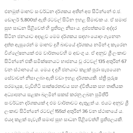
එනමුත් මානව සංවර්ධන දර්ශකය අතින් අප සිටින්නේ එ.ජ.
ඩොලර් 5,800ක් ඇති රටවල් සිටින ඉහළ සීමාවක ය. ඒ සමාජ
සුභ සාධන පිළිවෙත් හි ප්‍රතිපල නිසා ය. දුප්පත්කමේ අද්දර
සිටින ජනයාට අදාළව මෙම දර්ශකය සඳහා යොදා ගැනෙන
දත්ත ඇසුරෙන් ම මානව දුගී බාවයේ දර්ශකය නමින් ද කැරෙන
විශ්ලේෂනයක් එම වාර්තාවෙහි ම අඩංගු ය. ඒ අනුව ශ්‍රී ලංකාව
සිටින්නේ එකී සමීක්ෂනයට භාජනය වූ රටවල් 135 අතුරින් 67
වන ස්ථානයේ ය. මෙය ද දූගී ජනයාට කළක් පුරා සැපයෙන
සේවාවන් නිසා ලබා ඇති වඩා ඉහළ දර්ශකයකි. ස්ත්‍රී පුරුෂ
පරමායුෂ, වැඩිහිටි සාක්ෂරතාවය සහ ද්විතීයක සහ තෘතීයක
අධ්‍යාපනය සළකා බලමින් සකස් කරනු ලබන පුමිතිරි
සංවර්ධන දර්ශකයක් ද එම වාර්තාවට ඇතුළත් ය. එයට අනුව ශ්‍රී
ලංකාව සිටින්නේ රටවල් 155ක් අතුරින් 36 වන ස්ථානයේ ය.
එයද කළක් පැවැති සමාජ සුභ සාධන පිළිවෙත්හි ප්‍රතිපලයකි.