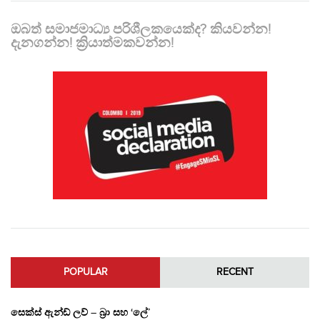
ඔබත් සමාජමාධ්‍ය පරිශීලකයෙක්ද? කියවන්න!
දැනගන්න! ක්‍රියාත්මකවන්න!
POPULAR
RECENT
සෙක්ස් ඇන්ඩ් ලව් – බ්‍රා සහ ‘ලේ’