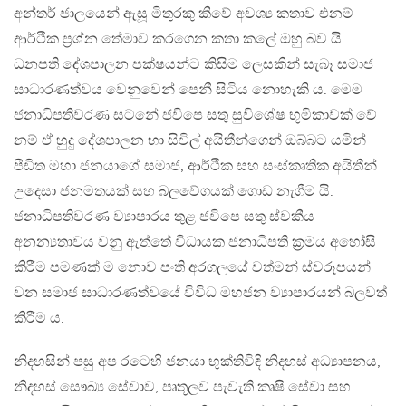
අන්තර් ජාලයෙන් ඇසූ මිතුරකු කීවේ අවශ්‍ය කතාව එනම්
ආර්ථික ප්‍රශ්න තේමාව කරගෙන කතා කලේ ඔහු බව යි.
ධනපති දේශපාලන පක්ෂයන්ට කිසිම ලෙසකින් සැබෑ සමාජ
සාධාරණත්වය වෙනුවෙන් පෙනී සිටිය නොහැකි ය. මෙම
ජනාධිපතිවරණ සටනේ ජවිපෙ සතු සුවිශේෂ භූමිකාවක් වේ
නම් ඒ හුදු දේශපාලන හා සිවිල් අයිතීන්ගෙන් ඔබ්බට යමින්
පීඩිත මහා ජනයාගේ සමාජ, ආර්ථික සහ සංස්කෘතික අයිතීන්
උදෙසා ජනමතයක් සහ බලවේගයක් ගොඩ නැගීම යි.
ජනාධිපතිවරණ ව්‍යාපාරය තුළ ජවිපෙ සතු ස්වකීය
අනන්‍යතාවය වනු ඇත්තේ විධායක ජනාධිපති ක්‍රමය අහෝසි
කිරීම පමණක් ම නොව පංති අරගලයේ වත්මන් ස්වරූපයන්
වන සමාජ සාධාරණත්වයේ විවිධ මහජන ව්‍යාපාරයන් බලවත්
කිරීම ය.
නිදහසින් පසු අප රටෙහි ජනයා භුක්තිවිඳි නිදහස් අධ්‍යාපනය,
නිදහස් සෞඛ්‍ය සේවාව, පෘතූලව පැවැති කෘෂි සේවා සහ