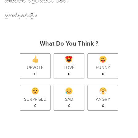
සාකච්ඡාව මීලග සතියට තබමි.
සුනන්ද දේශප්‍රිය
What Do You Think ?
UPVOTE
LOVE
FUNNY
0
0
0
SURPRISED
SAD
ANGRY
0
0
0