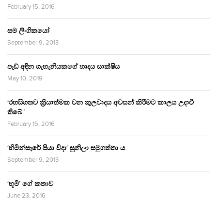
February 15, 2016
සම ලිංගිකයෝ
September 9, 2013
පෑඩ් අඳින ගැහැනියකගේ හෘදය සාක්ෂිය
May 10, 2019
‘රහසිගතව ක්‍රියාත්මක වන කුලවාදය අවසන් කිරීමට කාලය උදාවී
තිබේ.’
February 15, 2016
‘හිමින්සැරේ පියා විදා‘ සුනිලා සමුගත්තා ය.
September 9, 2013
‘භූමි’ ගේ කතාව
June 23, 2016