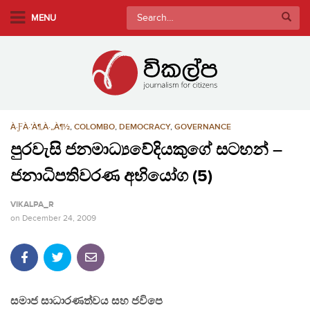
S
Search
MENU
k
for:
i
p
t
o
m
À·ƑÀ·’À¶‚À·„À¶½
,
COLOMBO
,
DEMOCRACY
,
GOVERNANCE
a
i
පුරවැසි ජනමාධ්‍යවේදියකුගේ සටහන් –
n
ජනාධිපතිවරණ අභියෝග (5)
c
o
VIKALPA_R
n
on
December 24, 2009
t
e
n
t
සමාජ සාධාරණත්වය සහ ජවිපෙ