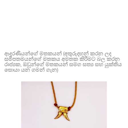
ආදරණීයන්ගේ මතකයන් (අතුරුදහන් කරන ලද
සමීපතමයන්ගේ මතකය අමතක කිරීමට බල කරන
රාජ්‍යක, ඔවුන්ගේ මතකයන් සමග සත්‍ය සහ යුක්තිය
සොයා යන ගමන් ගැන)