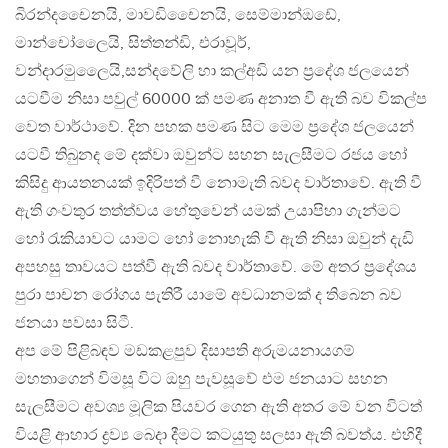
බිරන්දචෛනයි, මාවඩිචෛනයි, සෙම්මාන්ඔඩේ,
මාන්චෝලෛයි, සිත්තන්ඩි, එරාවූර්,
වන්දාරමුලෛයි,සන්දවේලි හා කල්අඩි යන ප්‍රදේශ ජලයෙන්
යටවීම නිසා පවුල් 60000 ක් පමණ අනාත වී ඇති බව විකල්ප
වෙත වාර්ථාවේ. දින පහක පමණ සිට මෙම ප්‍රදේශ ජලයෙන්
යටවී තිබුනද මේ දක්වා ඔවුන්ට සහන සැලසීමට රජය හෝ
කිසිදු ආයතනයක් ඉදිරිපත් වී නොමැති බවද වාර්තාවේ. ඇති වී
ඇති ගංවතුර තත්ත්වය හේතුවෙන් යමක් උයාපිහා ගැන්මට
හෝ රැකියාවට යාමට හෝ නොහැකි වී ඇති නිසා ඔවුන් දැඩි
අපහසු තාවයට පත්වී ඇති බවද වාර්තාවේ. මේ අතර ප්‍රදේශය
පුරා පාචන රෝගය පැතිරී යාමේ අවධානමක් ද තිබෙන බව
ජනයා පවසා සිටී.
අප මේ පිළිබඳව මඩකළපුව දිසාපති අරුමයනායගම්
මහතාගෙන් විමසූ විට ඔහු පැවසූවේ එම ජනයාට සහන
සැලසීමට අවශ්‍ය මූලික පියවර ගෙන ඇති අතර මේ වන විටත්
වියළි ආහාර ද්‍රව්‍ය බෙදා දීමට කටයුතු සලසා ඇති බවත්ය. එහිදී