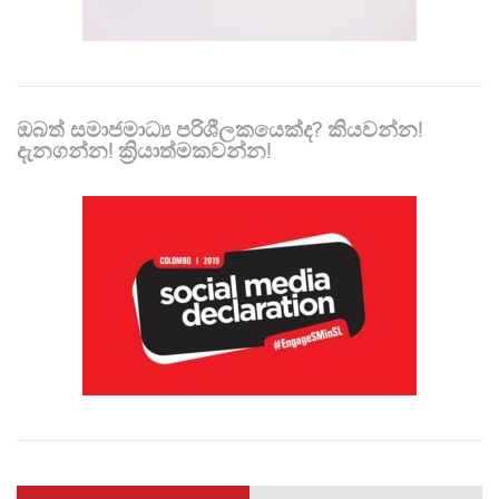
ඔබත් සමාජමාධ්‍ය පරිශීලකයෙක්ද? කියවන්න!
දැනගන්න! ක්‍රියාත්මකවන්න!