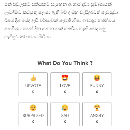
එක් පවුලකට සතියකට සෑහෙන ආහාර ද්‍රව්‍ය ප්‍රමාණයක්
ලබාදීමට කටයුතු සලසා ඇති බව ද ඔහු වැඩිදුරටත් පැවසුවා.
ඊයේ දිනයේද දැඩි වර්ෂාවක් පැවති නිසා ගංවතුර තත්ත්වය
පහවීමට තවත් දින ගනනාවක් ගතවිය හැකි බවද ඔහු
වැඩිදුරටත් පවසා සිටියා.
What Do You Think ?
UPVOTE
LOVE
FUNNY
0
0
0
SURPRISED
SAD
ANGRY
0
0
0