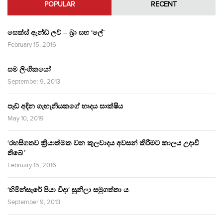
POPULAR
RECENT
සෙක්ස් ඇන්ඩ් ලව් – බ්‍රා සහ ‘ලේ’
February 15, 2016
සම ලිංගිකයෝ
September 9, 2013
පෑඩ් අඳින ගැහැනියකගේ හෘදය සාක්ෂිය
May 10, 2019
‘රහසිගතව ක්‍රියාත්මක වන කුලවාදය අවසන් කිරීමට කාලය උදාවී
තිබේ.’
February 15, 2016
‘හිමින්සැරේ පියා විදා‘ සුනිලා සමුගත්තා ය.
September 9, 2013