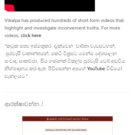
Vikalpa has produced hundreds of short-form videos that
highlight and investigate inconvenient truths. For more
videos,
click here
.
"කටුක සත්‍ය ඉස්මතුකර දැක්වෙන වාර්තා වැඩසටහන්,
පුරවැසි වෘතාන්තයන්, කෙටි චිත්‍රපට මෙන්ම දේශපාලන
සංවාද, සාකච්ඡා, සිය ගණනක් විකල්ප පුරවැසි වෙබ් අඩවිය
නිශ්පාදනය කර ඇත. පිවිසෙන්න අපගේ
YouTube
වීඩියෝ
චැනලයට."
ආරක්ෂාවන්න..!