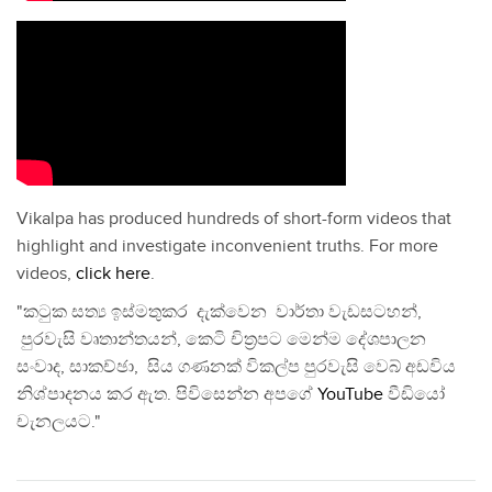
Vikalpa has produced hundreds of short-form videos that
highlight and investigate inconvenient truths. For more
videos,
click here
.
"කටුක සත්‍ය ඉස්මතුකර දැක්වෙන වාර්තා වැඩසටහන්,
පුරවැසි වෘතාන්තයන්, කෙටි චිත්‍රපට මෙන්ම දේශපාලන
සංවාද, සාකච්ඡා, සිය ගණනක් විකල්ප පුරවැසි වෙබ් අඩවිය
නිශ්පාදනය කර ඇත. පිවිසෙන්න අපගේ
YouTube
වීඩියෝ
චැනලයට."