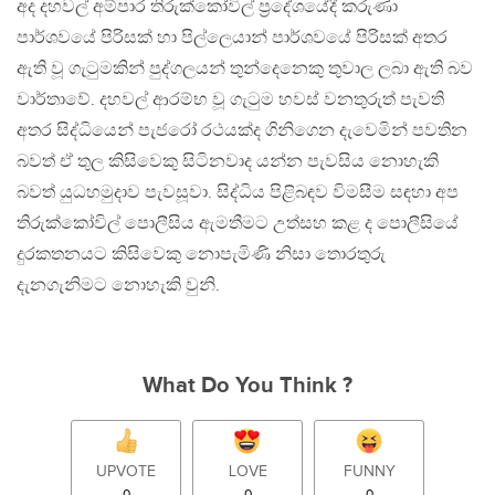
අද දහවල් අම්පාර තිරුක්කෝවිල් ප්‍රදේශයේදී කරුණා
පාර්ශවයේ පිරිසක් හා පිල්ලෙයාන් පාර්ශවයේ පිරිසක් අතර
ඇති වූ ගැටුමකින් පුද්ගලයන් තුන්දෙනෙකු තුවාල ලබා ඇති බව
වාර්තාවේ. දහවල් ආරම්භ වූ ගැටුම හවස් වනතුරුත් පැවති
අතර සිද්ධියෙන් පැජරෝ රථයක්ද ගිනිගෙන දැවෙමින් පවතින
බවත් ඒ තුල කිසිවෙකු සිටිනවාද යන්න පැවසිය නොහැකි
බවත් යුධහමුදාව පැවසූවා. සිද්ධිය පිළිබඳව විමසීම සඳහා අප
තිරුක්කෝවිල් පොලීසිය ඇමතීමට උත්සහ කළ ද පොලීසියේ
දුරකතනයට කිසිවෙකු නොපැමිණි නිසා තොරතුරු
දැනගැනිමට නොහැකි වුනි.
What Do You Think ?
UPVOTE
LOVE
FUNNY
0
0
0