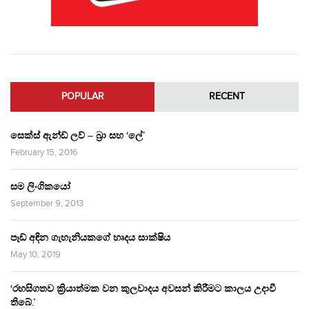
POPULAR
RECENT
සෙක්ස් ඇන්ඩ් ලව් – බ්‍රා සහ ‘ලේ’
February 15, 2016
සම ලිංගිකයෝ
September 9, 2013
පෑඩ් අඳින ගැහැනියකගේ හෘදය සාක්ෂිය
May 10, 2019
‘රහසිගතව ක්‍රියාත්මක වන කුලවාදය අවසන් කිරීමට කාලය උදාවී
තිබේ.’