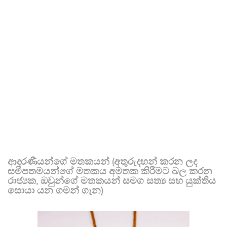
ආදරණීයන්ගේ මතකයන් (අතුරුදහන් කරන ලද
සමීපතමයන්ගේ මතකය අමතක කිරීමට බල කරන
රාජ්‍යක, ඔවුන්ගේ මතකයන් සමග සත්‍ය සහ යුක්තිය
සොයා යන ගමන් ගැන)