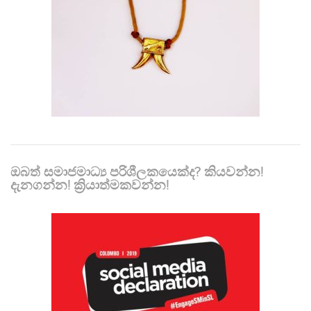
ඔබත් සමාජමාධ්‍ය පරිශීලකයෙක්ද? කියවන්න!
දැනගන්න! ක්‍රියාත්මකවන්න!