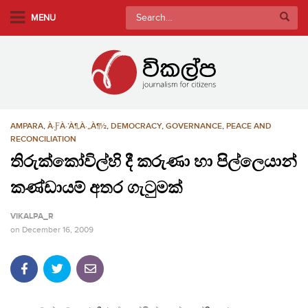
S
Search
MENU
k
for:
i
p
t
o
m
AMPARA
,
À·ƑÀ·’À¶‚À·„À¶½
,
DEMOCRACY
,
GOVERNANCE
,
PEACE AND
a
RECONCILIATION
i
තිරුක්කෝවිල්හි දී කරුණා හා පිල්ලෙයාන්
n
c
කණ්ඩායම් අතර ගැටුමක්
o
n
VIKALPA_R
t
on
December 16, 2009
e
n
t