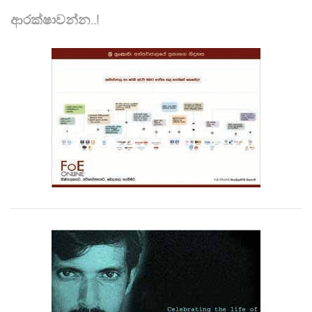
ආරක්ෂාවන්න..!