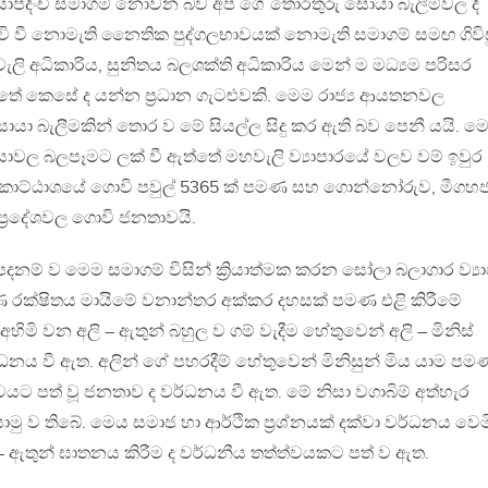
යාපදිංචි සමාගම් නොවන බව අප ගේ තොරතුරු සොයා බැලීම්වල දී
චි වී නොමැති නෛතික පුද්ගලභාවයක් නොමැති සමාගම් සමඟ ගිවිස
වැලි අධිකාරිය, සුනිතය බලශක්ති අධිකාරිය මෙන් ම මධ්‍යම පරිසර
ඇත්තේ කෙසේ ද යන්න ප්‍රධාන ගැටළුවකි. මෙම රාජ්‍ය ආයතනවල
සොයා බැලීමකින් තොර ව මේ සියල්ල සිදු කර ඇති බව පෙනී යයි. ම
‍රියාවල බලපෑමට ලක් වී ඇත්තේ මහවැලි ව්‍යාපාරයේ වලව වම් ඉවුර
 කොට්ඨාශයේ ගොවි පවුල් 5365 ක් පමණ සහ ගොන්නෝරුව, මීගහජද
්‍රදේශවල ගොවි ජනතාවයි.
පදනම් ව මෙම සමාගම් විසින් ක්‍රියාත්මක කරන සෝලා බලාගාර ව්‍යා
රක්ෂිතය මායිමේ වනාන්තර අක්කර දහසක් පමණ එළි කිරීමේ
අහිමි වන අලි – ඇතුන් බහුල ව ගම් වැදීම හේතුවෙන් අලි – මිනිස්
ධනය වී ඇත. අලින් ගේ පහරදීම් හේතුවෙන් මිනිසුන් මිය යාම පම
යට පත් වූ ජනතාව ද වර්ධනය වී ඇත. මේ නිසා වගාබිම් අත්හැර
ු ව තිබේ. මෙය සමාජ හා ආර්ථික ප්‍රශ්නයක් දක්වා වර්ධනය වෙම
 ඇතුන් ඝාතනය කිරීම ද වර්ධනීය තත්ත්වයකට පත් ව ඇත.