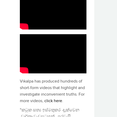
Vikalpa has produced hundreds of
short-form videos that highlight and
investigate inconvenient truths. For
more videos,
click here
.
"කටුක සත්‍ය ඉස්මතුකර දැක්වෙන
වාර්තා වැඩසටහන්, පුරවැසි