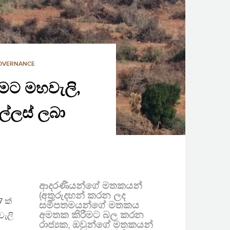
GOVERNANCE
මට මහවැලි,
අල්ලස් ලබා
ආදරණීයන්ගේ මතකයන්
(අතුරුදහන් කරන ලද
 ක්
සමීපතමයන්ගේ මතකය
අමතක කිරීමට බල කරන
වැලි
රාජ්‍යක, ඔවුන්ගේ මතකයන්