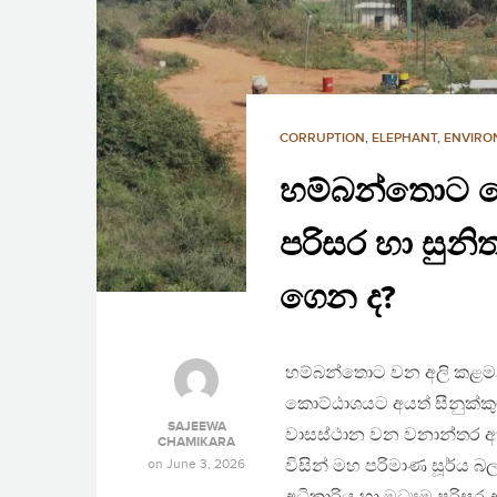
CORRUPTION
,
ELEPHANT
,
ENVIRO
හම්බන්තොට ස
පරිසර හා සුනිත
ගෙන ද?
හම්බන්තොට වන අලි කළමනා
කොට්ඨාශයට අයත් සීනුක්කුග
SAJEEWA
වාසස්ථාන වන වනාන්තර අක්
CHAMIKARA
on
June 3, 2026
විසින් මහ පරිමාණ සූර්ය බල