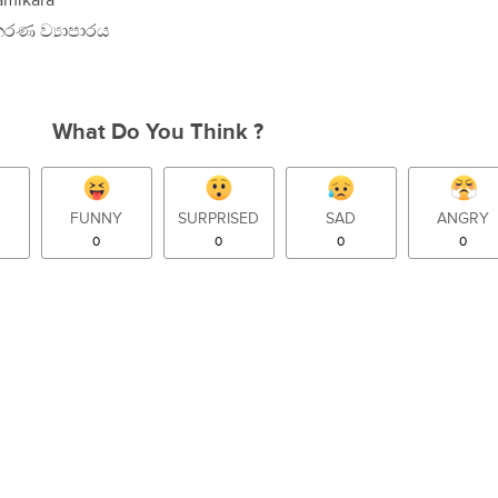
amikara
්කරණ ව්‍යාපාරය
What Do You Think ?
FUNNY
SURPRISED
SAD
ANGRY
0
0
0
0