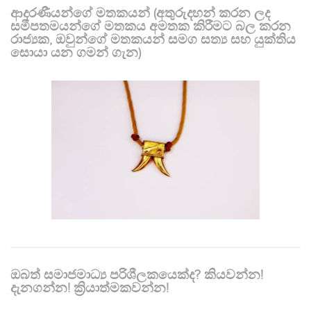
ආදරණීයන්ගේ මතකයන් (අතුරුදහන් කරන ලද
සමීපතමයන්ගේ මතකය අමතක කිරීමට බල කරන
රාජ්‍යක, ඔවුන්ගේ මතකයන් සමග සත්‍ය සහ යුක්තිය
සොයා යන ගමන් ගැන)
ඔබත් සමාජමාධ්‍ය පරිශීලකයෙක්ද? කියවන්න!
දැනගන්න! ක්‍රියාත්මකවන්න!