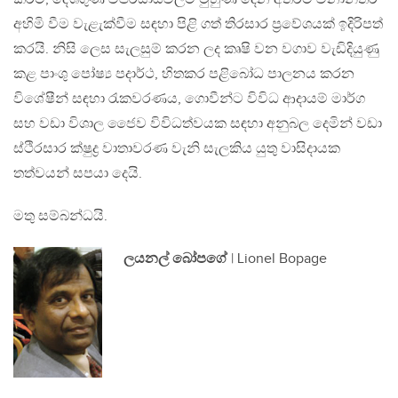
අහිමි වීම වැළැක්වීම සඳහා පිළි ගත් තිරසාර ප්‍රවේශයක් ඉදිරිපත්
කරයි. නිසි ලෙස සැලසුම් කරන ලද කෘෂි වන වගාව වැඩිදියුණු
කළ පාංශු පෝෂ්‍ය පදාර්ථ, හිතකර පළිබෝධ පාලනය කරන
විශේෂීන් සඳහා රැකවරණය, ගොවීන්ට විවිධ ආදායම් මාර්ග
සහ වඩා විශාල ජෛව විවිධත්වයක සඳහා අනුබල දෙමින් වඩා
ස්ථිරසාර ක්ෂුද්‍ර වාතාවරණ වැනි සැලකිය යුතු වාසිදායක
තත්වයන් සපයා දෙයි.
මතු සම්බන්ධයි.
ලයනල් බෝපගේ
| Lionel Bopage