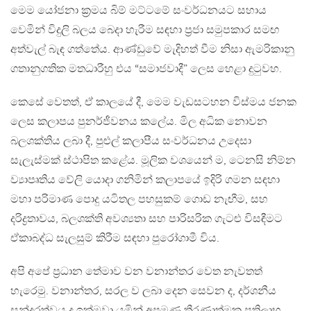
මෙම යෝජනා ක්‍රමය බිම් මට්ටමේ සංවර්ධනයට සහාය
වෙමින් විදුලි බලය බෙදා හැරීම සඳහා ප්‍රජා සමුපකාර සමඟ
අත්වැල් බැඳ ගත්තේය. ආණ්ඩුවේ මැදිහත් වීම නිසා ඇමරිකානු
ගතානුගතික මතධාරීහු එය “සමාජවාදී” ලෙස හෙළා දුටුවහ.
කෙසේ වෙතත්, ඒ කාලයේ දී, මෙම වැඩසටහන විස්මය ජනක
ලෙස කලාපය පුනර්ජීවනය කලේය. මිල අධික නොවන
බලශක්තිය ලබා දී, පුළුල් කලාපීය සංවර්ධනය උදෙසා
සැලැස්මක් ස්ථාපිත කළේය. මූලික වශයෙන් ම, ටෙනසි නිම්න
ව්‍යාපෘතිය වේලි යොදා ගනිමින් කලාපයේ ඉදිරි ගමන සඳහා
මහා පරිමාණ පොදු යටිතල පහසුකම් ගොඩ නැඟීම, සහ
දරිද්‍රතාවය, බලශක්ති අවශ්‍යතා සහ පාරිසරික ගැට‍ළු විසඳීමට
ඒකාබද්ධ සැලසුම් කිරීම සඳහා පුරෝගාමී විය.
අපි අපේ ප්‍රධාන තේමාව වන වනාන්තර වෙත නැවතත්
හැරෙමු. වනාන්තර, සරල ව ලබා දෙන සෙවන ද, දර්ශනීය
සුන්දරත්වය ද ඉක්මවා යමින් අපමණ තීරණාත්මක ප්‍රතිලාභ