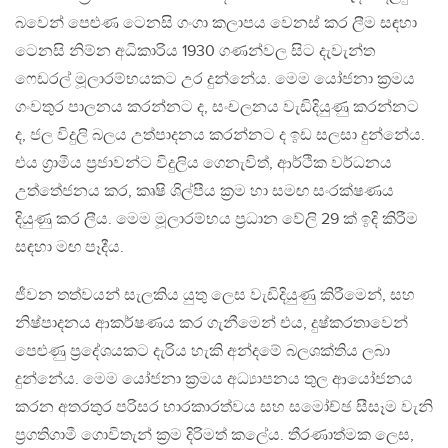
බවෙන් පෙළුණ ටෙනසි ගංගා කලාපය වෙනස් කර ලීම සඳහා
ටෙනසි නිම්න අධිකාරිය 1930 ගණන්වල සිට දැවැන්ත
ෆෙඩරල් මූලාරම්භයකට උර දුන්නේය. මෙම යෝජනා ක්‍රමය
ගංවතුර පාලනය කරන්නට ද, සංචලනය වැඩිදියුණු කරන්නට
ද, ජල විදුලි බලය උත්පාදනය කරන්නට ද ඉඩ සලසා දුන්නේය.
එය ග්‍රාමීය ප්‍රජාවන්ට විදුලිය ගෙනැවිත්, ආර්ථික වර්ධනය
උත්තේජනය කර, කෘෂි ශිල්පීය ක්‍රම හා සමඟ සංරක්ෂණය
දියුණු කර ලීය. මෙම මූලාරම්භය ප්‍රධාන වේලි 29 ක් ඉදි කිරීම
සඳහා මඟ පෑදීය.
ජීවන තත්වයන් සැලකිය යුතු ලෙස වැඩිදියුණු කිරීමෙන්, සහ
නිෂ්පාදනය ආකර්ෂණය කර ගැනීමෙන් එය, දුෂ්කරතාවෙන්
පෙළුණු ප්‍රදේශයකට දැරිය හැකි අන්දමේ බලශක්තිය ලබා
දුන්නේය. මෙම යෝජනා ක්‍රමය අධ්‍යාපනය තුල ආයෝජනය
කරන අතරතුර පරිසර භාරකාරත්වය සහ සමෝච්ඡ සීසෑම වැනි
ප්‍රගතිගාමී ගොවිතැන් ක්‍රම දිරිමත් කලේය. තීරණාත්මක ලෙස,