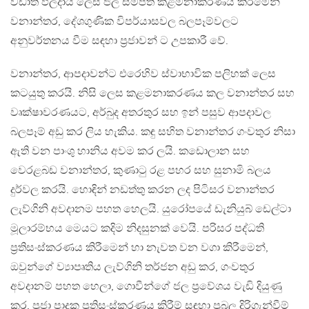
වඩාත් ඵලදායී ලෙස ජල සම්පත් කළමනාකරණය කිරීමෙන්
වනාන්තර, දේශගුණික විපර්යාසවල බලපෑම්වලට
අනුවර්තනය වීම සඳහා ප්‍රජාවන් ට උපකාරී වේ.
වනාන්තර, ආපදාවන්ට එරෙහිව ස්වාභාවික පලිහක් ලෙස
කටයුතු කරයි. නිසි ලෙස කළමනාකරණය කල වනාන්තර සහ
වෘක්ෂාවරණයට, අර්බුද අතරතුර සහ ඉන් පසුව ආපදාවල
බලපෑම් අඩු කර ලිය හැකිය. කඳු සහිත වනාන්තර ගංවතුර නිසා
ඇති වන පාංශු හානිය අවම කර ලයි. කඩොලාන සහ
වෙරළබඩ වනාන්තර, කුණාටු රළ පහර සහ සුනාමි බලය
දුර්වල කරයි. හොඳින් නඩත්තු කරන ලද පිටිසර වනාන්තර
ලැව්ගිනි අවදානම පහත හෙලයි. යුරෝපයේ ඩැනියුබ් ඩෙල්ටා
මූලාරම්භය මෙයට කදිම නිදසුනක් වෙයි. පරිසර පද්ධති
ප්‍රතිසංස්කරණය කිරීමෙන් හා නැවත වන වගා කිරීමෙන්,
ඔවුන්ගේ ව්‍යාපෘතිය ලැව්ගිනි තර්ජන අඩු කර, ගංවතුර
අවදානම් පහත හෙලා, ගොවීන්ගේ ජල ප්‍රවේශය වැඩි දියුණු
කර, ප්‍රජා පාදක ප්‍රතිසංස්කරණය කිරීම් සඳහා ප්‍රබල දිරිගැන්වීම්