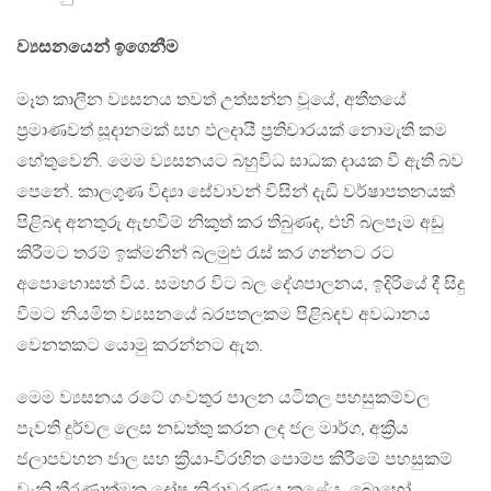
ව්‍යසනයෙන් ඉගෙනීම
මෑත කාලීන ව්‍යසනය තවත් උත්සන්න වූයේ, අතීතයේ
ප්‍රමාණවත් සූදානමක් සහ ඵලදායී ප්‍රතිචාරයක් නොමැති කම
හේතුවෙනි. මෙම ව්‍යසනයට බහුවිධ සාධක දායක වී ඇති බව
පෙනේ. කාලගුණ විද්‍යා සේවාවන් විසින් දැඩි වර්ෂාපතනයක්
පිළිබඳ අනතුරු ඇඟවීම් නිකුත් කර තිබුණද, එහි බලපෑම අඩු
කිරීමට තරම් ඉක්මනින් බලමුළු ‍රැස් කර ගන්නට රට
අපොහොසත් විය. සමහර විට බල දේශපාලනය, ඉදිරියේ දී සිදු
වීමට නියමිත ව්‍යසනයේ බරපතලකම පිළිබඳව අවධානය
වෙනතකට යොමු කරන්නට ඇත.
මෙම ව්‍යසනය රටේ ගංවතුර පාලන යටිතල පහසුකම්වල
පැවති දුර්වල ලෙස නඩත්තු කරන ලද ජල මාර්ග, අක්‍රිය
ජලාපවහන ජාල සහ ක්‍රියා-විරහිත පොම්ප කිරීමේ පහසුකම්
වැනි තීරණාත්මක දෝෂ නිරාවරණය කළේය. බොහෝ