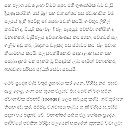
සහ ජලාශ වෙත ළඟා වීමට පෙර එහි ගුණාත්මක බව වැඩි
දියුණු කරමින්, ගස් මුල් සහ වනාන්තර පස ස්වාභාවික වම
ජලයේ ඇති අපවිත්‍ර දේ පෙරා වෙන් කරයි. ගංවතුර ලිහිල්
කරමින් ද, වියළි කාලවල දී ජල සැපයුම පවත්වා ගනිමින් ද
වනාන්තර, වැසිජලය අවශෝෂණය කර ගෙන, වේගවත් ජල
ගැලීම් අඩු කර, (ඛාදනය වළකා) පස ස්ථාවර කර, ජල ප්‍රවාහ
නියාමනය කරයි. ජල සුරක්ෂිතතාව සඳහා ලාභදායක සහ
සොබා දහම මත පදනම් වූ විසඳුමක් ලබා දෙමින් වනාන්තර,
අත්‍යවශ්‍ය පරිසර පද්ධති සේවා සපයයි.
මෙම ප්‍රදේශ වැසි වතුර ග්‍රහණය කර ගෙන, පිරිසිදු කර, පසුව
ඇළ දොළ, ගංගා සහ භූගත ජලයට එය සෙමින් මුදා හරින
ස්වාභාවික ස්පන්ජි (sponges) ලෙස කටයුතු කරයි. ගංවතුර සහ
නියඟ අඩු කර, පිරිසිදු, විශ්වාසය තැබිය හැකි මිරිදිය සැපයීම
සඳහා එය පදනම වේ. වනාන්තර සහිත ජල පෝෂක ප්‍රදේශ,
පෘථිවියේ පවතින මිරිදිය ජලයෙන් හතරෙන් තුනකට වඩා ලබා