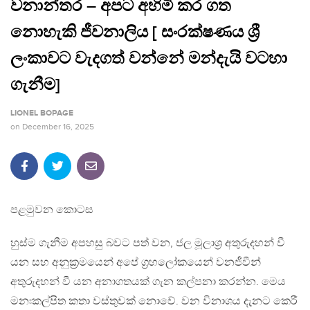
වනාන්තර – අපට අහිමි කර ගත
නොහැකි ජීවනාලිය [ සංරක්ෂණය ශ්‍රී
ලංකාවට වැදගත් වන්නේ මන්දැයි වටහා
ගැනීම]
LIONEL BOPAGE
on
December 16, 2025
පළමුවන කොටස
හුස්ම ගැනීම අපහසු බවට පත් වන, ජල මූලාශ්‍ර අතුරුදහන් වී
යන සහ අනුක්‍රමයෙන් අපේ ග්‍රහලෝකයෙන් වනජීවීන්
අතුරුදහන් වී යන අනාගතයක් ගැන කල්පනා කරන්න. මෙය
මනඃකල්පිත කතා වස්තුවක් නොවේ. වන විනාශය දැනට කෙරී