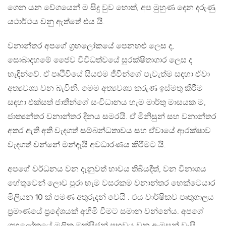
ගෙන යන වේගයෙන් ම සිදු වුව හොත්, අප මුහුණ දෙන දරුණු
යථාර්ථය වනු ඇත්තේ එය යි.
වනාන්තර අපගේ ග්‍රහලෝකයේ පෙනහළු ලෙස ද,
සොබාදහමේ ජෛව විවිධත්වයේ සුරක්ෂිතාගාර ලෙස ද
හැඳින්වේ. ඒ පෘථිවියේ සියළුම ජීවීන්ගේ පැවැත්ම සඳහා ඒවා
අත්‍යවශ්‍ය වන බැවිනි. මෙම අත්‍යවශ්‍ය කරුණ ඉස්මතු කිරීම
සඳහා එක්සත් ජාතීන්ගේ සංවිධානය හැම මාර්තු මාසයක ම,
ජාත්‍යන්තර වනාන්තර දිනය සමරයි. ඒ මිනිසුන් සහ වනාන්තර
අතර ඇති අති වැදගත් සම්බන්ධතාවය සහ ඒවායේ ආරක්ෂාව
වැදගත් වන්නේ මන්දැයි අවධාරණය කිරීමට යි.
අපගේ වර්ධනය වන දැනුවත් භාවය තිබියදීත්, වන විනාශය
හේතුවෙන් ලොව පුරා හැම වසරකම වනාන්තර හෙක්ටෙයාර
මිලියන 10 ක් පමණ අතුරුදන් වෙයි . එය වාර්ෂිකව පෘතුගාලය
ප්‍රමාණයේ ප්‍රදේශයක් අහිමි වීමට සමාන වන්නේය. අපගේ
ග්‍රහලෝකයේ මූලික ඔක්සිජන් ප්‍රභවය වන ඇමසන් වැසි