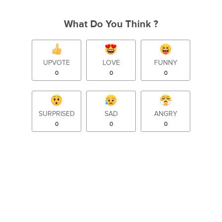
What Do You Think ?
UPVOTE
LOVE
FUNNY
0
0
0
SURPRISED
SAD
ANGRY
0
0
0