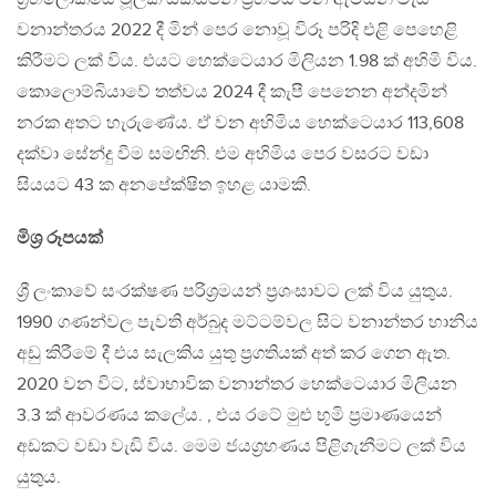
වනාන්තරය 2022 දී මින් පෙර නොවූ විරූ පරිදි එළි පෙහෙළි
කිරීමට ලක් විය. එයට හෙක්ටෙයාර මිලියන 1.98 ක් අහිමි විය.
කොලොම්බියාවේ තත්වය 2024 දී කැපී පෙනෙන අන්දමින්
නරක අතට හැරුණේය. ඒ වන අහිමිය හෙක්ටෙයාර 113,608
දක්වා සේන්දු වීම සමඟිනි. එම අහිමිය පෙර වසරට වඩා
සියයට 43 ක අනපේක්ෂිත ඉහළ යාමකි.
මිශ්‍ර රූපයක්
ශ්‍රී ලංකාවේ සංරක්ෂණ පරිශ්‍රමයන් ප්‍රශංසාවට ලක් විය යුතුය.
1990 ගණන්වල පැවති අර්බුද මට්ටම්වල සිට වනාන්තර හානිය
අඩු කිරීමේ දී එය සැලකිය යුතු ප්‍රගතියක් අත් කර ගෙන ඇත.
2020 වන විට, ස්වාභාවික වනාන්තර හෙක්ටෙයාර මිලියන
3.3 ක් ආවරණය කලේය. , එය රටේ මුළු භූමි ප්‍රමාණයෙන්
අඩකට වඩා වැඩි විය. මෙම ජයග්‍රහණය පිළිගැනීමට ලක් විය
යුතුය.