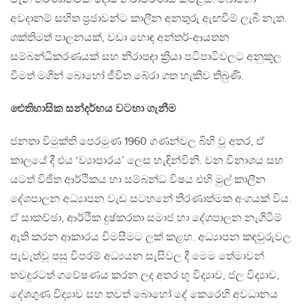
අවදානම් සහිත ප්‍රජාවන්ට කාලීන අනතුරු ඇඟවීම් ලැබී නැත.
ශක්තිමත් පාලනයක්, වඩා හොඳ අන්තර්-ආයතන
සම්බන්ධීකරණයක් සහ නිරාපදා ක්‍රියා පටිපාටිවලට අනුකූල
වීමත් මගින් බොහෝ ජීවිත බේරා ගත හැකිව තිබුණි.
ඓතිහාසික සන්දර්භය වටහා ගැනීම
ජනතා විමුක්ති පෙරමුණ 1960 ගණන්වල බිහි වූ අතර, ඒ
කාලයේ දී එය ‘ව්‍යාපාරය’ ලෙස හැඳින්විනි. වන විනාශය සහ
යටත් විජිත ආර්ථිකය හා සම්බන්ධ විෂය එහි මුල් කාලීන
දේශපාලන අධ්‍යාපන වැඩ සටහනේ තීරණාත්මක අංගයක් විය.
ඒ සාකච්ඡා, ආර්ථික දුෂ්කරතා සමාජ හා දේශපාලන නැගිටීම්
ඇති කරන ආකාරය විමසීමට ලක් කළහ. අධ්‍යාපන කඳවුරුවල
පැවැත්වූ පසු විපරම් අධ්‍යයන සැසිවල දී මෙම තේමාවන්
තවදුරටත් ගවේෂණය කරන ලද අතර භූ විද්‍යාව, ජල විද්‍යාව,
දේශගුණ විද්‍යාව සහ තවත් බොහෝ දේ කෙරෙහි අවධානය