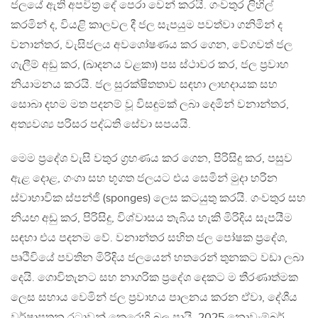
ජලයේ ඇති අපවිත්‍ර දේ පෙරා වෙන් කරයි. ගංවතුර ලිහිල්
කරමින් ද, වියළි කාලවල දී ජල සැපයුම පවත්වා ගනිමින් ද
වනාන්තර, වැසිජලය අවශෝෂණය කර ගෙන, වේගවත් ජල
ගැලීම් අඩු කර, (ඛාදනය වළකා) පස ස්ථාවර කර, ජල ප්‍රවාහ
නියාමනය කරයි. ජල සුරක්ෂිතතාව සඳහා ලාභදායක සහ
සොබා දහම මත පදනම් වූ විසඳුමක් ලබා දෙමින් වනාන්තර,
අත්‍යවශ්‍ය පරිසර පද්ධති සේවා සපයයි.
මෙම ප්‍රදේශ වැසි වතුර ග්‍රහණය කර ගෙන, පිරිසිදු කර, පසුව
ඇළ දොළ, ගංගා සහ භූගත ජලයට එය සෙමින් මුදා හරින
ස්වාභාවික ස්පන්ජි (sponges) ලෙස කටයුතු කරයි. ගංවතුර සහ
නියඟ අඩු කර, පිරිසිදු, විශ්වාසය තැබිය හැකි මිරිදිය සැපයීම
සඳහා එය පදනම වේ. වනාන්තර සහිත ජල පෝෂක ප්‍රදේශ,
පෘථිවියේ පවතින මිරිදිය ජලයෙන් හතරෙන් තුනකට වඩා ලබා
දෙයි. ගොවිතැනට සහ නාගරික ප්‍රදේශ දෙකට ම තීරණාත්මක
ලෙස සහාය වෙමින් ජල ප්‍රවාහය පාලනය කරන ඒවා, දේශීය
වර්ෂාපතන රටාවන් කෙරෙහි බල පායි. 2025 නොවැම්බර්