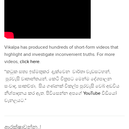
Vikalpa has produced hundreds of short-form videos that
highlight and investigate inconvenient truths. For more
videos,
click here
.
"කටුක සත්‍ය ඉස්මතුකර දැක්වෙන වාර්තා වැඩසටහන්,
පුරවැසි වෘතාන්තයන්, කෙටි චිත්‍රපට මෙන්ම දේශපාලන
සංවාද, සාකච්ඡා, සිය ගණනක් විකල්ප පුරවැසි වෙබ් අඩවිය
නිශ්පාදනය කර ඇත. පිවිසෙන්න අපගේ
YouTube
වීඩියෝ
චැනලයට."
ආරක්ෂාවන්න..!