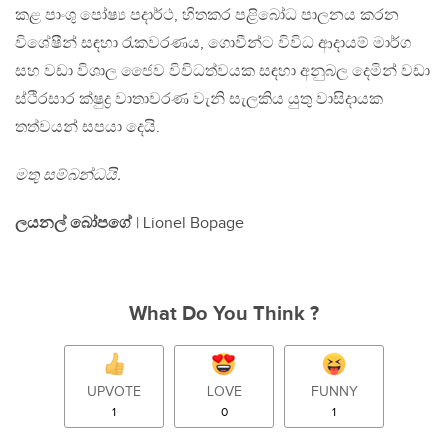
කළ පාංශු පෝෂ්‍ය පදාර්ථ, හිතකර පළිබෝධ පාලනය කරන
විශේෂීන් සඳහා රැකවරණය, ගොවීන්ට විවිධ ආදායම් මාර්ග
සහ වඩා විශාල ජෛව විවිධත්වයක සඳහා අනුබල දෙමින් වඩා
ස්ථිරසාර ක්ෂුද්‍ර වාතාවරණ වැනි සැලකිය යුතු වාසිදායක
තත්වයන් සපයා දෙයි.
මතු සම්බන්ධයි.
ලයනල් බෝපගේ
| Lionel Bopage
What Do You Think ?
UPVOTE
LOVE
FUNNY
1
0
1