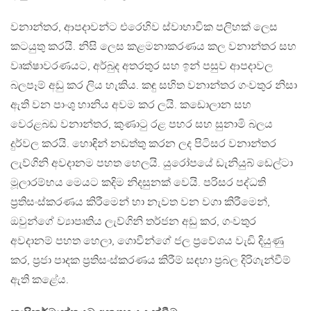
වනාන්තර, ආපදාවන්ට එරෙහිව ස්වාභාවික පලිහක් ලෙස
කටයුතු කරයි. නිසි ලෙස කළමනාකරණය කල වනාන්තර සහ
වෘක්ෂාවරණයට, අර්බුද අතරතුර සහ ඉන් පසුව ආපදාවල
බලපෑම් අඩු කර ලිය හැකිය. කඳු සහිත වනාන්තර ගංවතුර නිසා
ඇති වන පාංශු හානිය අවම කර ලයි. කඩොලාන සහ
වෙරළබඩ වනාන්තර, කුණාටු රළ පහර සහ සුනාමි බලය
දුර්වල කරයි. හොඳින් නඩත්තු කරන ලද පිටිසර වනාන්තර
ලැව්ගිනි අවදානම පහත හෙලයි. යුරෝපයේ ඩැනියුබ් ඩෙල්ටා
මූලාරම්භය මෙයට කදිම නිදසුනක් වෙයි. පරිසර පද්ධති
ප්‍රතිසංස්කරණය කිරීමෙන් හා නැවත වන වගා කිරීමෙන්,
ඔවුන්ගේ ව්‍යාපෘතිය ලැව්ගිනි තර්ජන අඩු කර, ගංවතුර
අවදානම් පහත හෙලා, ගොවීන්ගේ ජල ප්‍රවේශය වැඩි දියුණු
කර, ප්‍රජා පාදක ප්‍රතිසංස්කරණය කිරීම් සඳහා ප්‍රබල දිරිගැන්වීම්
ඇති කළේය.