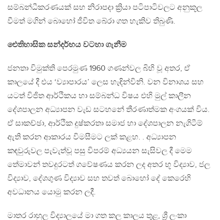
සම්බන්ධීකරණයක් සහ නිරාපදා ක්‍රියා පටිපාටිවලට අනුකූල
වීමත් මගින් බොහෝ ජීවිත බේරා ගත හැකිව තිබුණි.
ඓතිහාසික සන්දර්භය වටහා ගැනීම
ජනතා විමුක්ති පෙරමුණ 1960 ගණන්වල බිහි වූ අතර, ඒ
කාලයේ දී එය ‘ව්‍යාපාරය’ ලෙස හැඳින්විනි. වන විනාශය සහ
යටත් විජිත ආර්ථිකය හා සම්බන්ධ විෂය එහි මුල් කාලීන
දේශපාලන අධ්‍යාපන වැඩ සටහනේ තීරණාත්මක අංගයක් විය.
ඒ සාකච්ඡා, ආර්ථික දුෂ්කරතා සමාජ හා දේශපාලන නැගිටීම්
ඇති කරන ආකාරය විමසීමට ලක් කළහ. . අධ්‍යාපන
කඳවුරුවල පැවැත්වූ පසු විපරම් අධ්‍යයන සැසිවල දී මෙම
තේමාවන් තවදුරටත් ගවේෂණය කරන ලද අතර භූ විද්‍යාව, ජල
විද්‍යාව, දේශගුණ විද්‍යාව සහ තවත් බොහෝ දේ කෙරෙහි
අවධානය යොමු කරන ලදී.
මාතර රාහුල විද්‍යාලයේ මා ගත කල කාලය තුළ, ශ්‍රී ලංකා