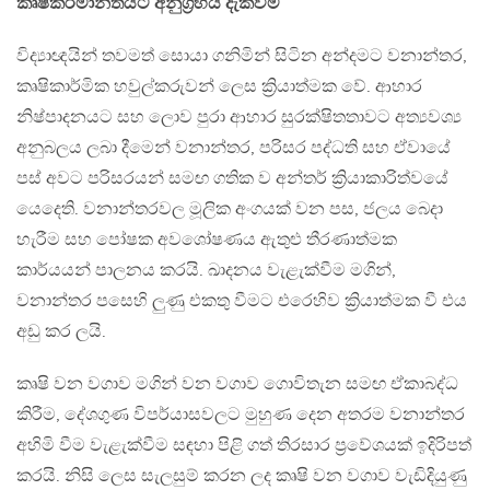
කෘෂිකර්මාන්තයට අනුග්‍රහය දැක්වීම
විද්‍යාඥයින් තවමත් සොයා ගනිමින් සිටින අන්දමට වනාන්තර,
කෘෂිකාර්මික හවුල්කරුවන් ලෙස ක්‍රියාත්මක වේ. ආහාර
නිෂ්පාදනයට සහ ලොව පුරා ආහාර සුරක්ෂිතතාවට අත්‍යවශ්‍ය
අනුබලය ලබා දීමෙන් වනාන්තර, පරිසර පද්ධති සහ ඒවායේ
පස් අවට පරිසරයන් සමඟ ගතික ව අන්තර් ක්‍රියාකාරිත්වයේ
යෙදෙති. වනාන්තරවල මූලික අංගයක් වන පස, ජලය බෙදා
හැරීම සහ පෝෂක අවශෝෂණය ඇතුළු තීරණාත්මක
කාර්යයන් පාලනය කරයි. ඛාදනය වැළැක්වීම මගින්,
වනාන්තර පසෙහි ලුණු එකතු වීමට එරෙහිව ක්‍රියාත්මක වී එය
අඩු කර ලයි.
කෘෂි වන වගාව මගින් වන වගාව ගොවිතැන සමඟ ඒකාබද්ධ
කිරීම, දේශගුණ විපර්යාසවලට මුහුණ දෙන අතරම වනාන්තර
අහිමි වීම වැළැක්වීම සඳහා පිළි ගත් තිරසාර ප්‍රවේශයක් ඉදිරිපත්
කරයි. නිසි ලෙස සැලසුම් කරන ලද කෘෂි වන වගාව වැඩිදියුණු