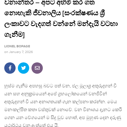
වනාන්තර – අපට අහිමි කර ගත
නොහැකි ජීවනාලිය [සංරක්ෂණය ශ්‍රී
ලංකාවට වැදගත් වන්නේ මන්දැයි වටහා
ගැනීම]
LIONEL BOPAGE
on
January 7, 2026
හුස්ම ගැනීම අපහසු බවට පත් වන, ජල මූලාශ්‍ර අතුරුදහන් වී
යන සහ අනුක්‍රමයෙන් අපේ ග්‍රහලෝකයෙන් වනජීවීන්
අතුරුදහන් වී යන අනාගතයක් ගැන කල්පනා කරන්න. මෙය
මනඃකල්පිත කතා වස්තුවක් නොවේ. වන විනාශය දැනට කෙරී
ගෙන යන වේගයෙන් ම සිදු වුව හොත්, අප මුහුණ දෙන දරුණු
යථාර්ථය වනු ඇත්තේ එය යි.