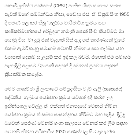
කොමියුනිස්ට් පක්ෂයේ (CPSL) ජාතික ශිෂ්‍ය සංගමය සමඟ
පැවති මගේ සම්බන්ධය නිසා, වෛද්‍ය එස්. ඒ. වික්‍රමසිංහ 1955
දී පමණ පල කර තිබූ “ගල්ඔය වාරිමාර්ග ක්‍රමය සහ
කෘෂිකර්මාන්තයේ අර්බුදය” නමැති පොත් පිංච කියවීමට මා
යොමු විය. මා දුටු එක් වැදගත් සිත් ඇද ගත් කාරණයක් වූයේ
එකම ඇමරිකානු සමාගම ටෙනසි නිම්නය සහ ගල්ඔය යන
ව්‍යාපෘති දෙකම සැලසුම් කර ඉදි කල බවයි. එහෙත් එම සමාගම
පැහැදිලි ලෙසම ව්‍යාපෘති දෙකේ දී වෙනස් ප්‍රවේශ දෙකක්
ක්‍රියාත්මක කළේය.
මෙම සාකච්ඡා ශ්‍රී ලංකාවේ සම්ප්‍රදායික වැව් ඇලි (cascade)
පද්ධතිය, ගල්ඔය යෝජනා ක්‍රමය යටතේ ඉදි කරන ලද
ඉඟිනියගල වේල්ල ත්, එක්සත් ජනපදයේ ටෙනසි නිම්න
යෝජනා ක්‍රමය ත් සමඟ සංසන්දනය කිරීමට මඟ පෑදීය. දිළිඳු
බවෙන් පෙළුණ ටෙනසි ගංගා කලාපය වෙනස් කර ලීම සඳහා
ටෙනසි නිම්න අධිකාරිය 1930 ගණන්වල සිට දැවැන්ත