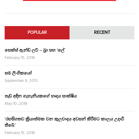
POPULAR
RECENT
සෙක්ස් ඇන්ඩ් ලව් – බ්‍රා සහ ‘ලේ’
February 15, 2016
සම ලිංගිකයෝ
September 9, 2013
පෑඩ් අඳින ගැහැනියකගේ හෘදය සාක්ෂිය
May 10, 2019
‘රහසිගතව ක්‍රියාත්මක වන කුලවාදය අවසන් කිරීමට කාලය උදාවී
තිබේ.’
February 15, 2016