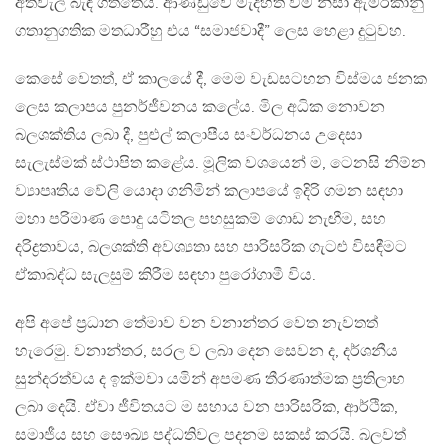
අත්වැල් බැඳ ගත්තේය. ආණ්ඩුවේ මැදිහත් වීම නිසා ඇමරිකානු
ගතානුගතික මතධාරීහු එය “සමාජවාදී” ලෙස හෙළා දුටුවහ.
කෙසේ වෙතත්, ඒ කාලයේ දී, මෙම වැඩසටහන විස්මය ජනක
ලෙස කලාපය පුනර්ජීවනය කලේය. මිල අධික නොවන
බලශක්තිය ලබා දී, පුළුල් කලාපීය සංවර්ධනය උදෙසා
සැලැස්මක් ස්ථාපිත කළේය. මූලික වශයෙන් ම, ටෙනසි නිම්න
ව්‍යාපෘතිය වේලි යොදා ගනිමින් කලාපයේ ඉදිරි ගමන සඳහා
මහා පරිමාණ පොදු යටිතල පහසුකම් ගොඩ නැඟීම, සහ
දරිද්‍රතාවය, බලශක්ති අවශ්‍යතා සහ පාරිසරික ගැට‍ළු විසඳීමට
ඒකාබද්ධ සැලසුම් කිරීම සඳහා පුරෝගාමී විය.
අපි අපේ ප්‍රධාන තේමාව වන වනාන්තර වෙත නැවතත්
හැරෙමු. වනාන්තර, සරල ව ලබා දෙන සෙවන ද, දර්ශනීය
සුන්දරත්වය ද ඉක්මවා යමින් අපමණ තීරණාත්මක ප්‍රතිලාභ
ලබා දෙයි. ඒවා ජීවිතයට ම සහාය වන පාරිසරික, ආර්ථික,
සමාජීය සහ සෞඛ්‍ය පද්ධතිවල පදනම සකස් කරයි. බලවත්