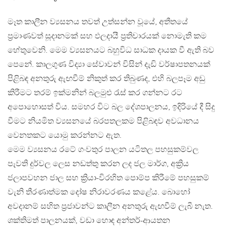
මෑත කාලීන ව්‍යසනය තවත් උත්සන්න වූයේ, අතීතයේ
ප්‍රමාණවත් සූදානමක් සහ ඵලදායී ප්‍රතිචාරයක් නොමැති කම
හේතුවෙනි. මෙම ව්‍යසනයට බහුවිධ සාධක දායක වී ඇති බව
පෙනේ. කාලගුණ විද්‍යා සේවාවන් විසින් දැඩි වර්ෂාපතනයක්
පිළිබඳ අනතුරු ඇඟවීම් නිකුත් කර තිබුණද, එහි බලපෑම අඩු
කිරීමට තරම් ඉක්මනින් බලමුළු ‍රැස් කර ගන්නට රට
අපොහොසත් විය. සමහර විට බල දේශපාලනය, ඉදිරියේ දී සිදු
වීමට නියමිත ව්‍යසනයේ බරපතලකම පිළිබඳව අවධානය
වෙනතකට යොමු කරන්නට ඇත.
මෙම ව්‍යසනය රටේ ගංවතුර පාලන යටිතල පහසුකම්වල
පැවති දුර්වල ලෙස නඩත්තු කරන ලද ජල මාර්ග, අක්‍රිය
ජලාපවහන ජාල සහ ක්‍රියා-විරහිත පොම්ප කිරීමේ පහසුකම්
වැනි තීරණාත්මක දෝෂ නිරාවරණය කළේය. බොහෝ
අවදානම් සහිත ප්‍රජාවන්ට කාලීන අනතුරු ඇඟවීම් ලැබී නැත.
ශක්තිමත් පාලනයක්, වඩා හොඳ අන්තර්-ආයතන