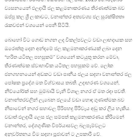
ව්‍යසනයෙන් ඵලදායී ජල කළමනාකරණය තීරණාත්මක බව
ඔප්පු කල ශ්‍රී ලංකාවට, වනාන්තර අත්‍යවශ්‍ය ජල සුරක්ෂිතතා
රැකවළුන් වශයෙන් පෙනී සිටියි.
බොහෝ විට ගොඩ නගන ලද විකල්පවලට වඩා ලාභදායක සහ
ඔරොත්තු දෙන අන්දමේ ජල කළමනාකරණයක් ලබා දෙන
“හරිත යටිතල පහසුකම්” වශයෙන් කටයුතු කරන මේවා,
තීරණාත්මක ස්වාභාවික යටිතල පහසුකම් වේ. ලෝක
ජනගහනයෙන් අඩකට වඩා පානීය ජලය සඳහා වනාන්තර ජල
පෝෂක ප්‍රදේශ මත විශ්වාසය තබති. උදාහරණ වශයෙන්,
නිව්යෝර්ක් සහ මුම්බායි වැනි විශාල නගර ඒ මත රඳා පවතී.
වනාන්තරවලින් ලැබෙන ජලයේ වඩා හොඳ ගුණාත්මක බව
නිසාවෙන් නගර සභාවල පිරිපහදු පිරිවැය අඩු කර ලිය හැකිය.
වඩාත් ඵලදායී ලෙස ජල සම්පත් කළමනාකරණය කිරීමෙන්
වනාන්තර, දේශගුණික විපර්යාසවල බලපෑම්වලට
අනුවර්තනය වීම සඳහා ප්‍රජාවන් ට උපකාරී වේ.