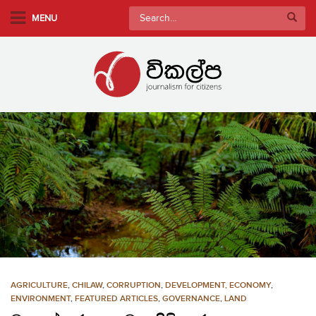
S
Search
MENU
k
for:
i
p
t
o
m
a
i
n
c
o
n
t
e
n
AGRICULTURE
,
CHILAW
,
CORRUPTION
,
DEVELOPMENT, ECONOMY
,
t
ENVIRONMENT
,
FEATURED ARTICLES
,
GOVERNANCE
,
LAND