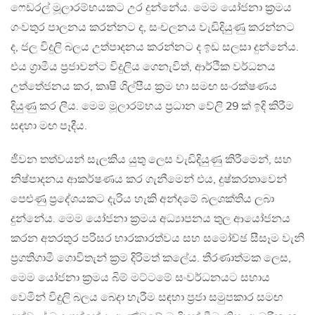
ෆෙඩරල් මූලාරම්භයකට උර දුන්නේය. මෙම යෝජනා ක්‍රමය
ගංවතුර පාලනය කරන්නට ද, සංචලනය වැඩිදියුණු කරන්නට
ද, ජල විදුලි බලය උත්පාදනය කරන්නට ද ඉඩ සලසා දුන්නේය.
එය ග්‍රාමීය ප්‍රජාවන්ට විදුලිය ගෙනැවිත්, ආර්ථික වර්ධනය
උත්තේජනය කර, කෘෂි ශිල්පීය ක්‍රම හා සමඟ සංරක්ෂණය
දියුණු කර ලීය. මෙම මූලාරම්භය ප්‍රධාන වේලි 29 ක් ඉදි කිරීම
සඳහා මඟ පෑදීය.
ජීවන තත්වයන් සැලකිය යුතු ලෙස වැඩිදියුණු කිරීමෙන්, සහ
නිෂ්පාදනය ආකර්ෂණය කර ගැනීමෙන් එය, දුෂ්කරතාවෙන්
පෙළුණු ප්‍රදේශයකට දැරිය හැකි අන්දමේ බලශක්තිය ලබා
දුන්නේය. මෙම යෝජනා ක්‍රමය අධ්‍යාපනය තුල ආයෝජනය
කරන අතරතුර පරිසර භාරකාරත්වය සහ සමෝච්ඡ සීසෑම වැනි
ප්‍රගතිගාමී ගොවිතැන් ක්‍රම දිරිමත් කලේය. තීරණාත්මක ලෙස,
මෙම යෝජනා ක්‍රමය බිම් මට්ටමේ සංවර්ධනයට සහාය
වෙමින් විදුලි බලය බෙදා හැරීම සඳහා ප්‍රජා සමුපකාර සමඟ