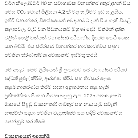
වර්ග කිලෝමීටර් 110 ක ස්වාභාවික වනාන්තර අතුරුදහන් විය.
මෙය CO₂ ටොන් මිලියන 4.2 ක් මුදා හැරීමට ඉඩ සැලසීය.
ඉතිරි වනාන්තර, විශේෂයෙන් අවදානමට ලක් විය හැකි වියළි
කලාපවල, වැඩි වන පීඩනයකට මුහුණ දෙයි. වත්මන් දත්ත
වලින් හෙළි වන්නේ වනාන්තර පරිහානිය දිගටම කෙරී ගෙන
යන බවයි. එය ස්ථිරසාර වනාන්තර භාරකාරත්වය සඳහා
පවතින තීරණාත්මක අවශ්‍යතාව ඉස්මතු කරයි.
මේ අනුව, මෙම ලිපියෙන් ශ්‍රී ලංකාවට තම වනාන්තර පරිසර
පද්ධති පුළුල් කිරීම, ආරක්ෂා කිරීම සහ තිරසාර ලෙස
කළමනාකරණය කිරීම සඳහා අනුගමනය කළ හැකි
ප්‍රතිපත්තිමය පියවර විමසා බලනු ඇත. 2025 නොවැම්බර්
මාසයේ සිදු වූ ව්‍යසනකාරී ගංවතුර සහ නායයෑම් එවැනි
සාකච්ඡා සඳහා පවතින වැදගත්කම සහ හදිසි අවශ්‍යතාවය
පෙන්නුම් කර තිබේ.
ව්‍යසනයෙන් ඉගෙනීම