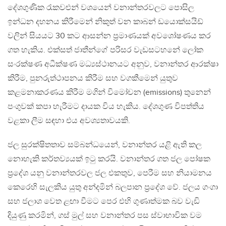
දේශගුණික රැකවළුන් වශයෙන් වනාන්තරවලට පොසිල
ඉන්ධන දහනය කිරීමෙන් නිකුත් වන කාබන් ඩයොක්සයිඩ්
වලින් සියයට 30 කට ආසන්න ප්‍රමාණයක් අවශෝෂණය කර
ගත හැකිය. එක්සත් ජාතීන්ගේ පරිසර වැඩසටහනේ ලෝක
සංරක්ෂණ අධීක්ෂණ මධ්‍යස්ථානයට අනුව, වනාන්තර ආරක්ෂා
කිරීම, පුනරුත්ථාපනය කිරීම සහ වගකීමෙන් යුතුව
කළමනාකරණය කිරීම මගින් විමෝචන (emissions) තුනෙන්
පංගුවක් කපා හැරීමට දායක විය හැකිය. දේශගුණ විපත්තිය
වළකා ලීම සඳහා එය අවශ්‍යතාවයකි.
ජල සුරක්ෂිතතාව සම්බන්ධයෙන්, වනාන්තර යළි ඇති කල
නොහැකි කර්තව්‍යයක් ඉටු කරයි. වනාන්තර ගත ජල පෝෂක
ප්‍රදේශ යනු වනාන්තරවල ජල එකතුව, පෙරීම සහ නියාමනය
කෙරෙහි සැලකිය යුතු අන්දමින් බලපාන ප්‍රදේශ වේ. ජලය ගංගා
සහ ජලාශ වෙත ළඟා වීමට පෙර එහි ගුණාත්මක බව වැඩි
දියුණු කරමින්, ගස් මුල් සහ වනාන්තර පස ස්වාභාවික වම