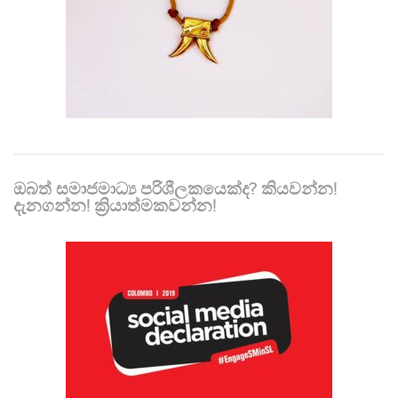
ඔබත් සමාජමාධ්‍ය පරිශීලකයෙක්ද? කියවන්න!
දැනගන්න! ක්‍රියාත්මකවන්න!