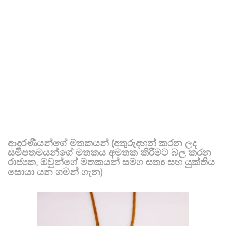
ආදරණීයන්ගේ මතකයන් (අතුරුදහන් කරන ලද
සමීපතමයන්ගේ මතකය අමතක කිරීමට බල කරන
රාජ්‍යක, ඔවුන්ගේ මතකයන් සමග සත්‍ය සහ යුක්තිය
සොයා යන ගමන් ගැන)