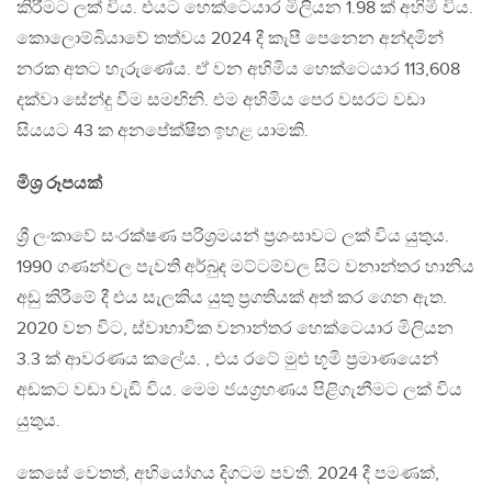
කිරීමට ලක් විය. එයට හෙක්ටෙයාර මිලියන 1.98 ක් අහිමි විය.
කොලොම්බියාවේ තත්වය 2024 දී කැපී පෙනෙන අන්දමින්
නරක අතට හැරුණේය. ඒ වන අහිමිය හෙක්ටෙයාර 113,608
දක්වා සේන්දු වීම සමඟිනි. එම අහිමිය පෙර වසරට වඩා
සියයට 43 ක අනපේක්ෂිත ඉහළ යාමකි.
මිශ්‍ර රූපයක්
ශ්‍රී ලංකාවේ සංරක්ෂණ පරිශ්‍රමයන් ප්‍රශංසාවට ලක් විය යුතුය.
1990 ගණන්වල පැවති අර්බුද මට්ටම්වල සිට වනාන්තර හානිය
අඩු කිරීමේ දී එය සැලකිය යුතු ප්‍රගතියක් අත් කර ගෙන ඇත.
2020 වන විට, ස්වාභාවික වනාන්තර හෙක්ටෙයාර මිලියන
3.3 ක් ආවරණය කලේය. , එය රටේ මුළු භූමි ප්‍රමාණයෙන්
අඩකට වඩා වැඩි විය. මෙම ජයග්‍රහණය පිළිගැනීමට ලක් විය
යුතුය.
කෙසේ වෙතත්, අභියෝගය දිගටම පවතී. 2024 දී පමණක්,