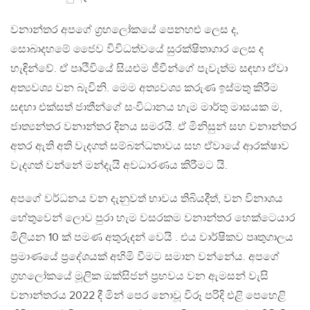
වනාන්තර අපගේ ග්‍රහලෝකයේ පෙනහළු ලෙස ද,
සොබාදහමේ ජෛව විවිධත්වයේ සුරක්ෂිතාගාර ලෙස ද
හැඳින්වේ. ඒ පෘථිවියේ සියළුම ජීවීන්ගේ පැවැත්ම සඳහා ඒවා
අත්‍යවශ්‍ය වන බැවිනි. මෙම අත්‍යවශ්‍ය කරුණ ඉස්මතු කිරීම
සඳහා එක්සත් ජාතීන්ගේ සංවිධානය හැම මාර්තු මාසයක ම,
ජාත්‍යන්තර වනාන්තර දිනය සමරයි. ඒ මිනිසුන් සහ වනාන්තර
අතර ඇති අති වැදගත් සම්බන්ධතාවය සහ ඒවායේ ආරක්ෂාව
වැදගත් වන්නේ මන්දැයි අවධාරණය කිරීමට යි.
අපගේ වර්ධනය වන දැනුවත් භාවය තිබියදීත්, වන විනාශය
හේතුවෙන් ලොව පුරා හැම වසරකම වනාන්තර හෙක්ටෙයාර
මිලියන 10 ක් පමණ අතුරුදන් වෙයි . එය වාර්ෂිකව පෘතුගාලය
ප්‍රමාණයේ ප්‍රදේශයක් අහිමි වීමට සමාන වන්නේය. අපගේ
ග්‍රහලෝකයේ මූලික ඔක්සිජන් ප්‍රභවය වන ඇමසන් වැසි
වනාන්තරය 2022 දී මින් පෙර නොවූ විරූ පරිදි එළි පෙහෙළි