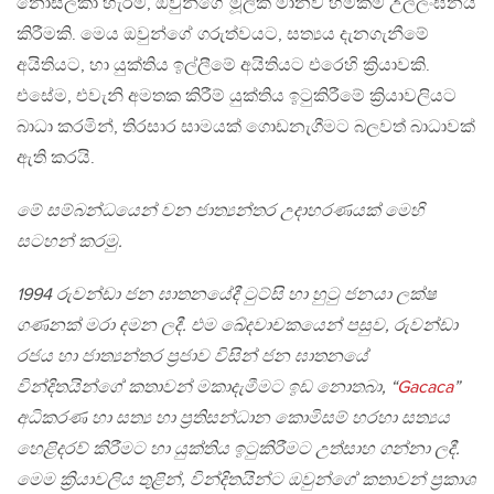
නොසලකා හැරීම, ඔවුන්ගේ මූලික මානව හිමිකම් උල්ලංඝනය
කිරීමකි. මෙය ඔවුන්ගේ ගරුත්වයට, සත්‍යය දැනගැනීමේ
අයිතියට, හා යුක්තිය ඉල්ලීමේ අයිතියට එරෙහි ක්‍රියාවකි.
එසේම, එවැනි අමතක කිරීම් යුක්තිය ඉටුකිරීමේ ක්‍රියාවලියට
බාධා කරමින්, තිරසාර සාමයක් ගොඩනැගීමට බලවත් බාධාවක්
ඇති කරයි.
මේ සම්බන්ධයෙන් වන ජාත්‍යන්තර උදාහරණයක් මෙහි
සටහන් කරමු.
1994 රුවන්ඩා ජන ඝාතනයේදී ටුට්සි හා හුටු ජනයා ලක්ෂ
ගණනක් මරා දමන ලදී. එම ඛේදවාචකයෙන් පසුව, රුවන්ඩා
රජය හා ජාත්‍යන්තර ප්‍රජාව විසින් ජන ඝාතනයේ
වින්දිතයින්ගේ කතාවන් මකාදැමීමට ඉඩ නොතබා, “
Gacaca
”
අධිකරණ හා සත්‍ය හා ප්‍රතිසන්ධාන කොමිසම් හරහා සත්‍යය
හෙළිදරව් කිරීමට හා යුක්තිය ඉටුකිරීමට උත්සාහ ගන්නා ලදී.
මෙම ක්‍රියාවලිය තුළින්, වින්දිතයින්ට ඔවුන්ගේ කතාවන් ප්‍රකාශ