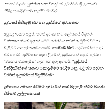
‘අපරාධවලට’ යුක්තිසහගත විසඳුමක් ලබාදීමට ශ්‍රී ලංකාවේ
කිසිදු ආණ්ඩුවකට හැකිවී තිබේද?
යුද්ධයේ බිහිසුණු බව සහ යුක්තියේ අවශ්‍යතාව
අවුරුදු 16කට පසුත්, තවත් අවශ්‍ය නම් ලෝකයේ පිළිගත්
චින්තකයන්ගේ අදහස් මෙම තත්ත්වය තවත් ගැඹුරින් විමසා
බැලීමට ආලෝකයක් සපයයි.
හෝවාඩ් සින්
, යුද්ධයේ බිහිසුණු
බව හා එහි ප්‍රතිවිපාක ගැන ලියමින්, යුද්ධයෙන් පසුව සිදුවන
“මතකය මකාදැමීම” ගැන අනතුරු අඟවයි:
“යුද්ධයේ
වින්දිතයින්ගේ කතාව මකාදැමීමට ඉඩදීම යනු, ඔවුන්ට දෙවන
වරටත් අයුක්තියක් සිදුකිරීමකි.”
ඉතිහාසය අමතක කිරීමට අනියමින් හෝ බලපෑම් කිරීම: මානව
හිමිකම් උල්ලංඝනයක්