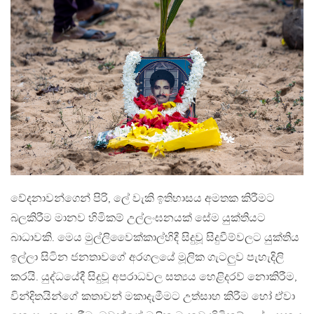
වේදනාවන්ගෙන් පිරි, ලේ වැකි ඉතිහාසය අමතක කිරීමට
බලකිරීම මානව හිමිකම් උල්ලංඝනයක් සේම යුක්තියට
බාධාවකි. මෙය මුල්ලිවෛක්කාල්හිදී සිදුවූ සිදුවීම්වලට යුක්තිය
ඉල්ලා සිටින ජනතාවගේ අරගලයේ මූලික ගැටලුව පැහැදිලි
කරයි. යුද්ධයේදී සිදුවූ අපරාධවල සත්‍යය හෙළිදරව් නොකිරීම,
වින්දිතයින්ගේ කතාවන් මකාදැමීමට උත්සාහ කිරීම හෝ ඒවා