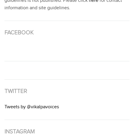
guidelines is not published. Please click
here
for contact
information and site guidelines.
FACEBOOK
TWITTER
Tweets by @vikalpavoices
INSTAGRAM