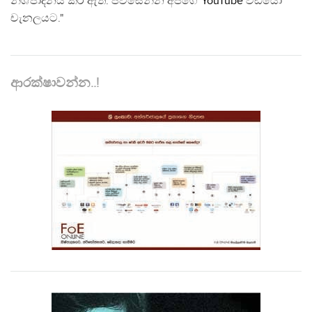
නිශ්පාදනය කර ඇත. පිවිසෙන්න අපගේ
YouTube
වීඩියෝ
චැනලයට."
ආරක්ෂාවන්න..!