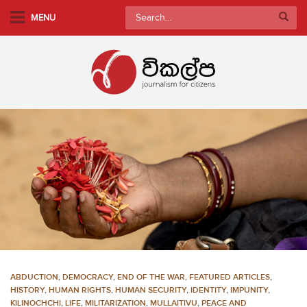
S
Search
MENU
k
for:
i
p
t
o
m
a
i
n
c
o
n
t
e
n
ABDUCTION
,
DEMOCRACY
,
END OF THE WAR
,
FEATURED ARTICLES
,
t
HISTORY
,
HUMAN RIGHTS
,
HUMAN SECURITY
,
IDENTITY
,
IMPUNITY
,
KILINOCHCHI
,
LIFE
,
MILITARIZATION
,
MULLAITIVU
,
PEACE AND