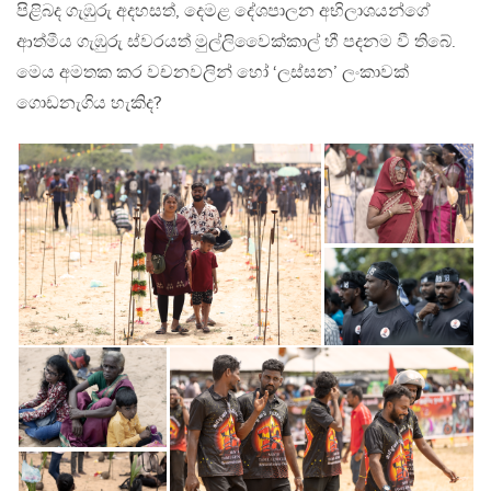
පිළිබද ගැඹුරු අදහසත්, දෙමළ දේශපාලන අභිලාශයන්ගේ
ආත්මීය ගැඹුරු ස්වරයත් මුල්ලිවෛක්කාල් හී පදනම වී තිබේ.
මෙය අමතක කර වචනවලින් හෝ ‘ලස්සන’ ලංකාවක්
ගොඩනැගිය හැකිද?