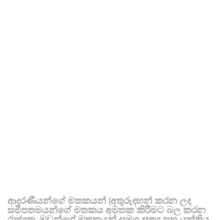
ආදරණීයන්ගේ මතකයන් (අතුරුදහන් කරන ලද
සමීපතමයන්ගේ මතකය අමතක කිරීමට බල කරන
රාජ්‍යක, ඔවුන්ගේ මතකයන් සමග සත්‍ය සහ යුක්තිය