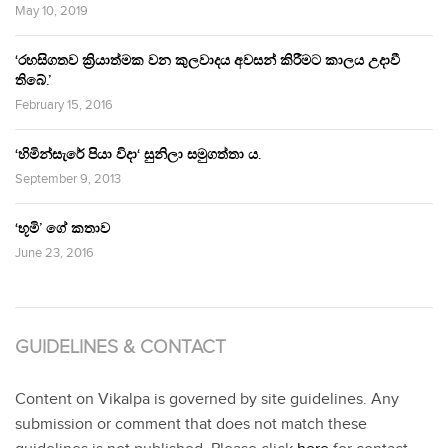
May 10, 2019
‘රහසිගතව ක්‍රියාත්මක වන කුලවාදය අවසන් කිරීමට කාලය උදාවී
තිබේ.’
February 15, 2016
‘හිමින්සැරේ පියා විදා‘ සුනිලා සමුගත්තා ය.
September 9, 2013
‘භූමි’ ගේ කතාව
June 23, 2016
GUIDELINES & CONTACT
Content on Vikalpa is governed by site guidelines. Any
submission or comment that does not match these