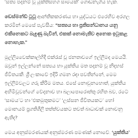
‘සත්‍ය පදනම් වූ යුක්තිසහග සාමයක්’ ගොඩනැගිය හැක.
ඩෙස්මන්ඩ් ටූටූ
ආන්තිකකරණය හා යුද්ධයට එරෙහිව අරගල
කරමින් මෙසේ පැවසීය:
“සත්‍යය හා ප්‍රතිසන්ධානය යනු
එකිනෙකට බැඳුණු බැවින්, එකක් නොමැතිව අනෙක ඉටුකළ
නොහැක.”
මුල්ලිවෛක්කාල්හිදී එක්රැස් වූ ජනතාවගේ ඉල්ලීමද මෙයයි.
ඔවුන් ඉල්ලන්නේ සත්‍යය හා යුක්තිය මත පදනම් වූ නිදහස්
ජීවිතයකි. ශ්‍රී ලංකාවේ ඉදිරි ගමන රඳා පවතින්නේ, මෙම
ඉල්ලීම්වලට ගරු කිරීම මතය. එසේ නොවුනහොත්, යුක්තිය
අහිමිවූවන්ගේ වේදනාව හා බලාපොරොත්තු රහිත බව, රටේ
‘සාමය’ට හා ‘එකමුතුකමට’ ‘ලස්සන ජීවිතයකට’ හෝ
මොනයම් ප්‍රගතිශීලි තත්ත්වයකට තවත් බාධාවක් නොවනු
ඇතිද?
මෙය අනුස්මරණයක් අනුස්මරණ පමණක් නොවේ.
‘යුක්තිය’