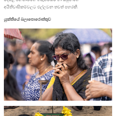
අයිතිවාසිකම්වලට එල්ලවන තවත් පහරකි.
යුක්තියේ බලාපොරොත්තුව