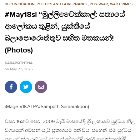
RECONCILIATION
,
POLITICS AND GOVERNANCE
,
POST-WAR
,
WAR CRIMES
#May18sl “මුල්ලිවෛක්කාල්: සත්‍යයේ
ආලෝකය තුළින්, යුක්තියේ
බලාපොරොත්තුව සහිත මතකයන්!
(Photos)
KARAPOTHTHA
on
May 22, 2025
iMage:VIKALPA/Sampath Samarakoon)
වසර 16කට පෙර, 2009 මැයි මාසයේදී, ශ්‍රී ලංකාවේ යුද්ධය නිළ
වශයෙන් අවසන් යැයි ප්‍රකාශයට පත් විය. එහෙත්, එම යුද්ධය
තුළ මෙන්ම යුද්ධයේ අවසන් අදියරේදී මුල්ලිවෛක්කාල්හිදී