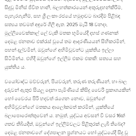
සිදුවූ මිනිස් ජීවිත හානි, බලහත්කාරයෙන් අතුරුදහන්කිරීම්,
පැහැරගැනීම්, සහ ශ්‍රී ලංකා රජයේ හමුදාවට බාරදීම් පිළිබඳ
සත්‍යය තවමත් අඳුරේ ගිලී ඇත. 2025 මැයි 18 වනදා,
මුල්ලිවෛක්කාල් ලේ වැකි මතක භූමියේදී දහස් ගණනක්
දෙමළ ජනතාව එක්රැස් වූයේ තම ආදරණීයයන් සිහිකරමින්,
පහන් දල්වමින්, ඔවුන්ගේ අහිමිවූවන්ට යුක්තිය ඉල්ලා
සිටිමින්ය. එහිදී ඔවුන්ගේ ඉල්ලීම එකම එකකි: සත්‍යය සහ
යුක්තිය ය.
වයෝවෘද්ධ මව්වරුන්, පියවරුන්, තරුණ තරුණියන්, හා බාල
දරුවන් ඇතුළු සියලු දෙනා පැමිණියේ කිසිදු වෛරී ප්‍රකාශයකින්
හෝ වෛරය පිරි හදවත් රැගෙන නොව, ඔවුන්ගේ
අහිමිවූවන්ගේ මතකය ආලෝකමත් කරමින්, යුක්තියේ
බලාපොරොත්තුවෙන් ය. නමුත්, යුද්ධය අවසන් වී වසර 16ක්
ගතව තිබියදීත්, ඔවුන්ගේ ඉල්ලීම්වලට පිළිතුරක් ලැබී තිබේද?
දෙමළ ජනතාවගේ දේශපාලන ප්‍රශ්නයට හෝ යුද්ධයේදී සිදු වූ