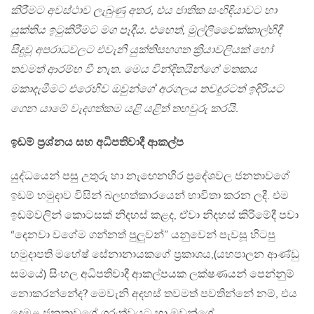
කිරීමට අවස්ථාව ලැබුණු අතර, එය ජාතික සංහිඳියාවට හා
යුක්තිය ඉටුකිරීමට මග පෑදීය. එහෙත්, මුල්ලිවෛක්කාල්හිදී
සිදුවූ අපරාධවලට එවැනි යුක්තිසහගත ක්‍රියාවලියක් හෝ
තවමත් ආරම්භ වී නැත. මෙය වින්දිතයින්ගේ මතකය
මකාදැමීමට එරෙහිව ඔවුන්ගේ අරගලය තවදුරටත් ඉදිරියට
ගෙන යාමේ වැදගත්කම යළි යළිත් තහවුරු කරයි.
ඉඩම් ප්‍රශ්නය සහ අධිපතිවාදී ආකල්ප
යුද්ධයෙන් පසු උතුරු හා නැඟෙනහිර ප්‍රදේශවල ජනතාවගේ
ඉඩම් හමුදාව විසින් බලහත්කාරයෙන් භාවිතා කරන ලදී. එම
ඉඩම්වලින් කොටසක් නිදහස් කළද, ඒවා නිදහස් කිරීමේදී පවා
“දෙනවා වගේම ගන්නත් පුලුවන්” යනුවෙන් පැවසූ හිටපු
හමුදාපති මහේෂ් සේනානායකගේ ප්‍රකාශය,(යහපාලන ආණ්ඩු
සමයේ) සිංහල අධිපතිවාදී ආකල්පයක ලක්ෂණයන් පෙන්නුම්
නොකරන්නේද? මෙවැනි අදහස් තවමත් පවතින්නේ නම්, එය
දෙමළ ජනතාවගේ ගරුත්වයට හා ඔවුන්ගේ