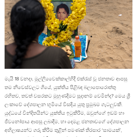
මැයි 18 වනදා, මුල්ලිවෛක්කාල්හිදී එක්රැස් වූ ජනතාව ආපසු
තම නිවෙස්වලට ගියේ, යුක්තිය පිළිබඳ බලාපොරොත්තු
රහිතව, තවත් වසරකට මුහුණදීමට සූදානම් වෙමින්ද? මෙය ශ්‍රී
ලංකාවේ දේශපාලන භූමියේ විසඳිය යුතු ප්‍රමුඛම ගැටලුවකි.
යුද්ධයේ වින්දිතයින්ට යුක්තිය ඉටුකිරීම, ඔවුන්ගේ ඉඩම් හා
ජීවනෝපාය ආපසු ලබාදීම, හා දෙමළ ජනතාවගේ දේශපාලන
අභිලාෂයන්ට ගරු කිරීම තුළින් පමණක් තිරසාර ‘සාමයක්’,