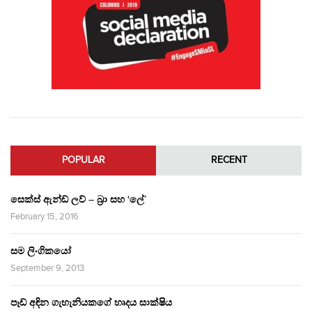
POPULAR
RECENT
සෙක්ස් ඇන්ඩ් ලව් – බ්‍රා සහ ‘ලේ’
February 15, 2016
සම ලිංගිකයෝ
September 9, 2013
පෑඩ් අඳින ගැහැනියකගේ හෘදය සාක්ෂිය