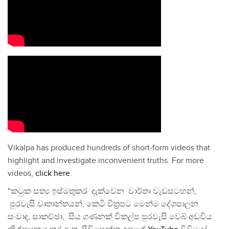
Vikalpa has produced hundreds of short-form videos that
highlight and investigate inconvenient truths. For more
videos,
click here
.
"කටුක සත්‍ය ඉස්මතුකර දැක්වෙන වාර්තා වැඩසටහන්,
පුරවැසි වෘතාන්තයන්, කෙටි චිත්‍රපට මෙන්ම දේශපාලන
සංවාද, සාකච්ඡා, සිය ගණනක් විකල්ප පුරවැසි වෙබ් අඩවිය