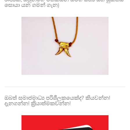
සොයා යන ගමන් ගැන)
ඔබත් සමාජමාධ්‍ය පරිශීලකයෙක්ද? කියවන්න!
දැනගන්න! ක්‍රියාත්මකවන්න!