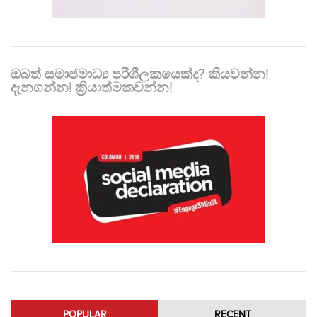
ඔබත් සමාජමාධ්‍ය පරිශීලකයෙක්ද? කියවන්න!
දැනගන්න! ක්‍රියාත්මකවන්න!
POPULAR
RECENT