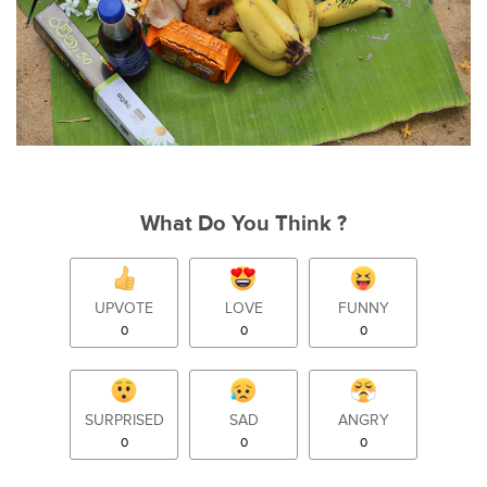
What Do You Think ?
UPVOTE
LOVE
FUNNY
0
0
0
SURPRISED
SAD
ANGRY
0
0
0