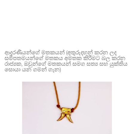
ආදරණීයන්ගේ මතකයන් (අතුරුදහන් කරන ලද
සමීපතමයන්ගේ මතකය අමතක කිරීමට බල කරන
රාජ්‍යක, ඔවුන්ගේ මතකයන් සමග සත්‍ය සහ යුක්තිය
සොයා යන ගමන් ගැන)