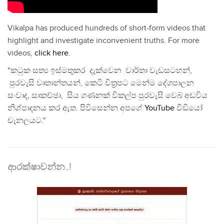
Vikalpa has produced hundreds of short-form videos that
highlight and investigate inconvenient truths. For more
videos,
click here
.
"කටුක සත්‍ය ඉස්මතුකර දැක්වෙන වාර්තා වැඩසටහන්,
පුරවැසි වෘතාන්තයන්, කෙටි චිත්‍රපට මෙන්ම දේශපාලන
සංවාද, සාකච්ඡා, සිය ගණනක් විකල්ප පුරවැසි වෙබ් අඩවිය
නිශ්පාදනය කර ඇත. පිවිසෙන්න අපගේ
YouTube
වීඩියෝ
චැනලයට."
ආරක්ෂාවන්න..!