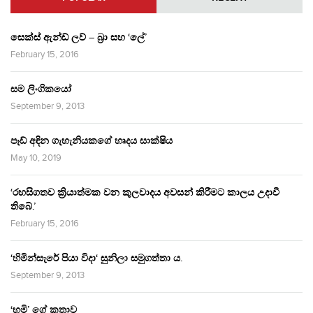
සෙක්ස් ඇන්ඩ් ලව් – බ්‍රා සහ ‘ලේ’
February 15, 2016
සම ලිංගිකයෝ
September 9, 2013
පෑඩ් අඳින ගැහැනියකගේ හෘදය සාක්ෂිය
May 10, 2019
‘රහසිගතව ක්‍රියාත්මක වන කුලවාදය අවසන් කිරීමට කාලය උදාවී
තිබේ.’
February 15, 2016
‘හිමින්සැරේ පියා විදා‘ සුනිලා සමුගත්තා ය.
September 9, 2013
‘භූමි’ ගේ කතාව