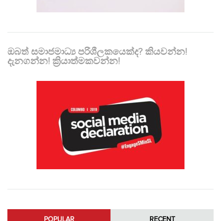
ඔබත් සමාජමාධ්‍ය පරිශීලකයෙක්ද? කියවන්න!
දැනගන්න! ක්‍රියාත්මකවන්න!
POPULAR
RECENT