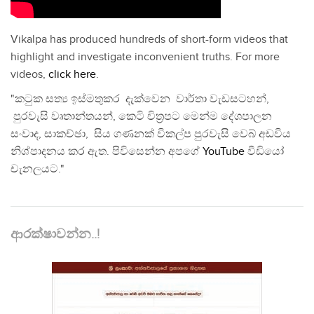
Vikalpa has produced hundreds of short-form videos that
highlight and investigate inconvenient truths. For more
videos,
click here
.
"කටුක සත්‍ය ඉස්මතුකර දැක්වෙන වාර්තා වැඩසටහන්,
පුරවැසි වෘතාන්තයන්, කෙටි චිත්‍රපට මෙන්ම දේශපාලන
සංවාද, සාකච්ඡා, සිය ගණනක් විකල්ප පුරවැසි වෙබ් අඩවිය
නිශ්පාදනය කර ඇත. පිවිසෙන්න අපගේ
YouTube
වීඩියෝ
චැනලයට."
ආරක්ෂාවන්න..!