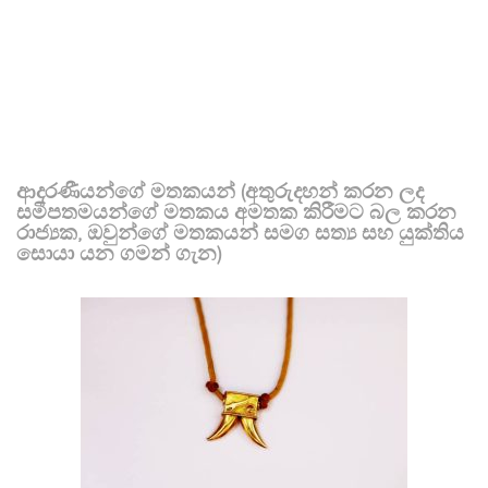
ආදරණීයන්ගේ මතකයන් (අතුරුදහන් කරන ලද
සමීපතමයන්ගේ මතකය අමතක කිරීමට බල කරන
රාජ්‍යක, ඔවුන්ගේ මතකයන් සමග සත්‍ය සහ යුක්තිය
සොයා යන ගමන් ගැන)