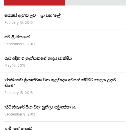
සෙක්ස් ඇන්ඩ් ලව් – බ්‍රා සහ ‘ලේ’
February 15, 2016
සම ලිංගිකයෝ
September 9, 2013
පෑඩ් අඳින ගැහැනියකගේ හෘදය සාක්ෂිය
May 10, 2019
‘රහසිගතව ක්‍රියාත්මක වන කුලවාදය අවසන් කිරීමට කාලය උදාවී
තිබේ.’
February 15, 2016
‘හිමින්සැරේ පියා විදා‘ සුනිලා සමුගත්තා ය.
September 9, 2013
‘භූමි’ ගේ කතාව