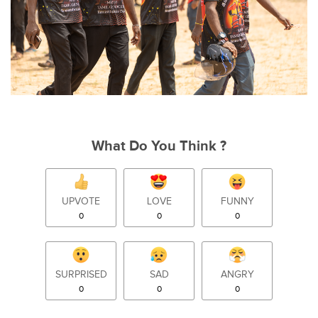
What Do You Think ?
UPVOTE
LOVE
FUNNY
0
0
0
SURPRISED
SAD
ANGRY
0
0
0