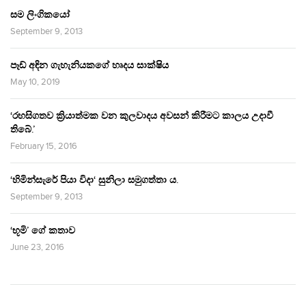
සම ලිංගිකයෝ
September 9, 2013
පෑඩ් අඳින ගැහැනියකගේ හෘදය සාක්ෂිය
May 10, 2019
‘රහසිගතව ක්‍රියාත්මක වන කුලවාදය අවසන් කිරීමට කාලය උදාවී
තිබේ.’
February 15, 2016
‘හිමින්සැරේ පියා විදා‘ සුනිලා සමුගත්තා ය.
September 9, 2013
‘භූමි’ ගේ කතාව
June 23, 2016