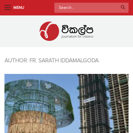
S
Search
MENU
k
for:
i
p
t
o
m
a
AUTHOR:
FR. SARATH IDDAMALGODA
i
n
c
o
n
t
e
n
t