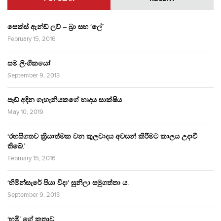
සෙක්ස් ඇන්ඩ් ලව් – බ්‍රා සහ ‘ලේ’
February 15, 2016
සම ලිංගිකයෝ
September 9, 2013
පෑඩ් අඳින ගැහැනියකගේ හෘදය සාක්ෂිය
May 10, 2019
‘රහසිගතව ක්‍රියාත්මක වන කුලවාදය අවසන් කිරීමට කාලය උදාවී
තිබේ.’
February 15, 2016
‘හිමින්සැරේ පියා විදා‘ සුනිලා සමුගත්තා ය.
September 9, 2013
‘භූමි’ ගේ කතාව