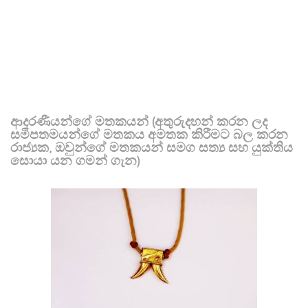
ආදරණීයන්ගේ මතකයන් (අතුරුදහන් කරන ලද
සමීපතමයන්ගේ මතකය අමතක කිරීමට බල කරන
රාජ්‍යක, ඔවුන්ගේ මතකයන් සමග සත්‍ය සහ යුක්තිය
සොයා යන ගමන් ගැන)