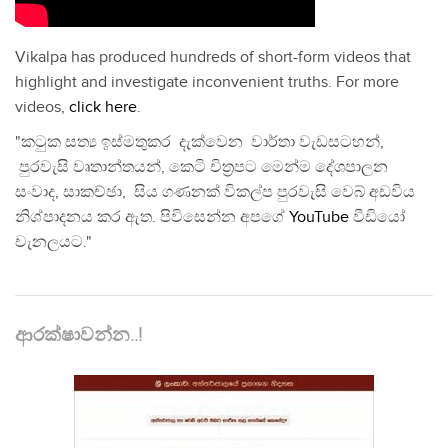
Vikalpa has produced hundreds of short-form videos that
highlight and investigate inconvenient truths. For more
videos,
click here
.
"කටුක සත්‍ය ඉස්මතුකර දැක්වෙන වාර්තා වැඩසටහන්,
පුරවැසි වෘතාන්තයන්, කෙටි චිත්‍රපට මෙන්ම දේශපාලන
සංවාද, සාකච්ඡා, සිය ගණනක් විකල්ප පුරවැසි වෙබ් අඩවිය
නිශ්පාදනය කර ඇත. පිවිසෙන්න අපගේ
YouTube
වීඩියෝ
චැනලයට."
ආරක්ෂාවන්න..!