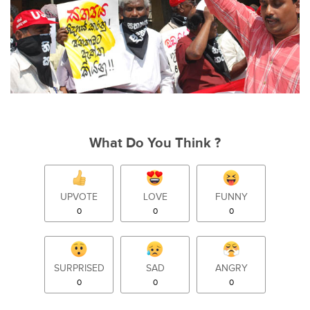
What Do You Think ?
UPVOTE
LOVE
FUNNY
0
0
0
SURPRISED
SAD
ANGRY
0
0
0