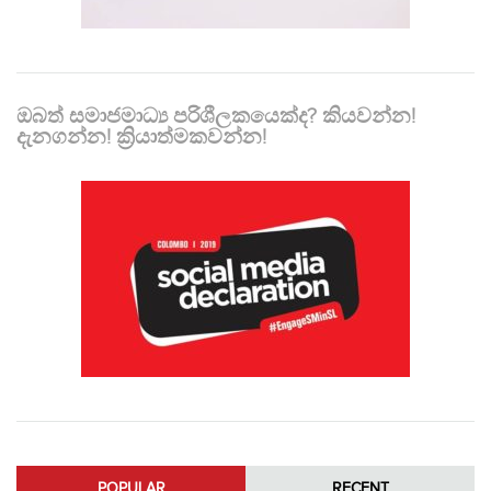
ඔබත් සමාජමාධ්‍ය පරිශීලකයෙක්ද? කියවන්න!
දැනගන්න! ක්‍රියාත්මකවන්න!
POPULAR
RECENT