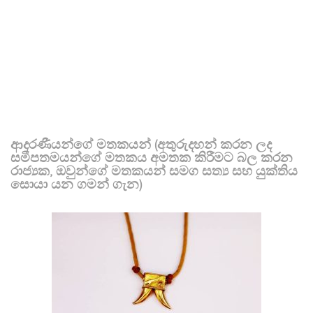
ආදරණීයන්ගේ මතකයන් (අතුරුදහන් කරන ලද
සමීපතමයන්ගේ මතකය අමතක කිරීමට බල කරන
රාජ්‍යක, ඔවුන්ගේ මතකයන් සමග සත්‍ය සහ යුක්තිය
සොයා යන ගමන් ගැන)