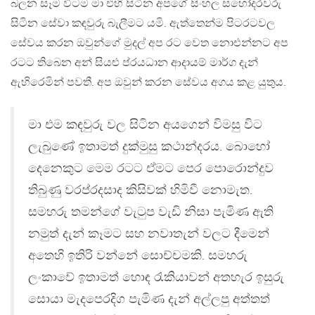
බලන සෑම විටම මා එහි සිටින අපගේ සිංහල සහෝදරවරු
සිටින සේවා කඳවුරු බැලීමට යමි. ඇත්තෙන්ම පිටරටවල
සේවය කරන ඔවුන්ගේ මුදල් අප රට වෙත නොඑන්නට අප
රටට තිබෙන අන් සියළු ප්රයධාන ආදායම් මාර්ග දැන්
ඇහිරෙමින් පවතී. අප ඔවුන් කරන සේවය අගය කළ යුතුය.
මා එම කඳවුරු වල සිටින අයගෙන් විමසු විට
ලැබුණේ ඉතාමත් දුක්මුසු කථාන්දරය. බොහෝ
දෙනෙකුට මෙම රටට ඒමට පෙර පොරොන්දුව
තිබුණු වරප්රදසාද කිසිවක් හිමිවී නොමැත.
සමහරු තමන්ගේ වැටුප වැඩි නිසා පැමිණ ඇති
නමුත් දැන් කෑමට සහ නවාතැන් වලට දීමෙන්
අතෙහි ඉතිරි වන්නේ සොච්චමකි. සමහරු
ලංකාවේ ඉතාමත් හොඳ රැකියාවන් අතහැර ඉසුරු
සොයා මැදපෙරදිග පැමිණ දැන් අල්ලපු අත්තත්