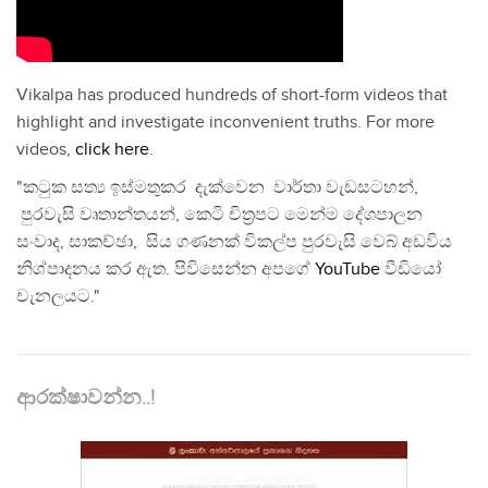
Vikalpa has produced hundreds of short-form videos that
highlight and investigate inconvenient truths. For more
videos,
click here
.
"කටුක සත්‍ය ඉස්මතුකර දැක්වෙන වාර්තා වැඩසටහන්,
පුරවැසි වෘතාන්තයන්, කෙටි චිත්‍රපට මෙන්ම දේශපාලන
සංවාද, සාකච්ඡා, සිය ගණනක් විකල්ප පුරවැසි වෙබ් අඩවිය
නිශ්පාදනය කර ඇත. පිවිසෙන්න අපගේ
YouTube
වීඩියෝ
චැනලයට."
ආරක්ෂාවන්න..!