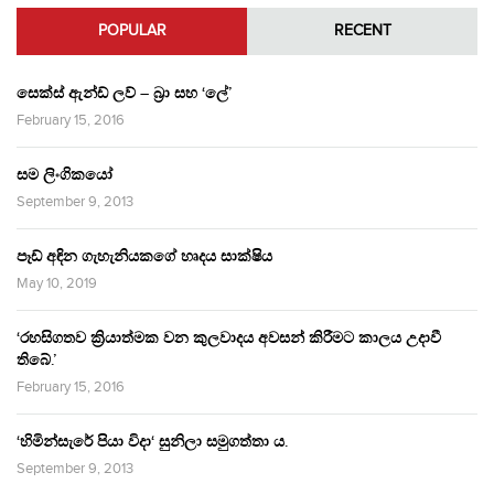
POPULAR
RECENT
සෙක්ස් ඇන්ඩ් ලව් – බ්‍රා සහ ‘ලේ’
February 15, 2016
සම ලිංගිකයෝ
September 9, 2013
පෑඩ් අඳින ගැහැනියකගේ හෘදය සාක්ෂිය
May 10, 2019
‘රහසිගතව ක්‍රියාත්මක වන කුලවාදය අවසන් කිරීමට කාලය උදාවී
තිබේ.’
February 15, 2016
‘හිමින්සැරේ පියා විදා‘ සුනිලා සමුගත්තා ය.
September 9, 2013