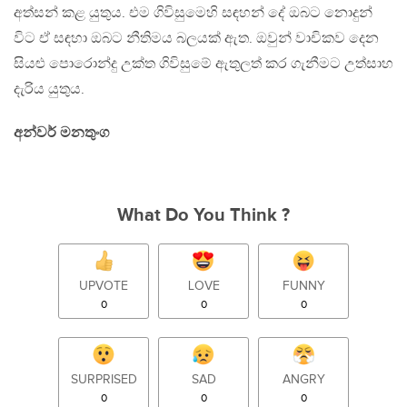
අත්සන් කළ යුතුය. එම ගිවිසුමෙහි සඳහන් දේ ඔබට නොදුන්
විට ඒ සඳහා ඔබට නීතිමය බලයක් ඇත. ඔවුන් වාචිකව දෙන
සියළු පොරොන්දු උක්ත ගිවිසුමේ ඇතුලත් කර ගැනීමට උත්සාහ
දැරිය යුතුය.
අන්වර් මනතුංග
What Do You Think ?
UPVOTE
LOVE
FUNNY
0
0
0
SURPRISED
SAD
ANGRY
0
0
0