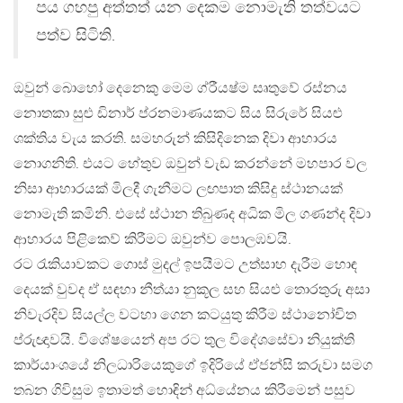
පය ගහපු අත්තත් යන දෙකම නොමැති තත්වයට
පත්ව සිටිති.
ඔවුන් බොහෝ දෙනෙකු මෙම ග්රීයෂ්ම සෘතුවේ රස්නය
නොතකා සුළු ඩිනාර් ප්රනමාණයකට සිය සිරුරේ සියළු
ශක්තිය වැය කරති. සමහරුන් කිසිදිනෙක දිවා ආහාරය
නොගනිති. එයට හේතුව ඔවුන් වැඩ කරන්නේ මහපාර වල
නිසා ආහාරයක් මිලදී ගැනීමට ලඟපාත කිසිදු ස්ථානයක්
නොමැති කමිනි. එසේ ස්ථාන තිබුණද අධික මිල ගණන්ද දිවා
ආහාරය පිළිකෙව් කිරීමට ඔවුන්ව පොලඹවයි.
රට රැකියාවකට ගොස් මුදල් ඉපයීමට උත්සාහ දැරීම හොඳ
දෙයක් වුවද ඒ සඳහා නීත්යා නුකූල සහ සියළු තොරතුරු අසා
නිවැරදිව සියල්ල වටහා ගෙන කටයුතු කිරීම ස්ථානෝචිත
ප්රුඥාවයි. විශේෂයෙන් අප රට තුල විදේශසේවා නියුක්ති
කාර්යාංශයේ නිලධාරියෙකුගේ ඉදිරියේ ඒජන්සි කරුවා සමග
තබන ගිවිසුම ඉතාමත් හොඳින් අධ්යේනය කිරීමෙන් පසුව