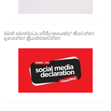
ඔබත් සමාජමාධ්‍ය පරිශීලකයෙක්ද? කියවන්න!
දැනගන්න! ක්‍රියාත්මකවන්න!