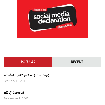
POPULAR
RECENT
සෙක්ස් ඇන්ඩ් ලව් – බ්‍රා සහ ‘ලේ’
February 15, 2016
සම ලිංගිකයෝ
September 9, 2013