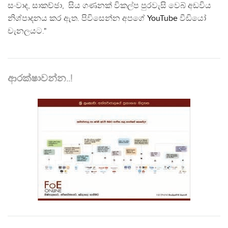
සංවාද, සාකච්ඡා, සිය ගණනක් විකල්ප පුරවැසි වෙබ් අඩවිය
නිශ්පාදනය කර ඇත. පිවිසෙන්න අපගේ
YouTube
වීඩියෝ
චැනලයට."
ආරක්ෂාවන්න..!