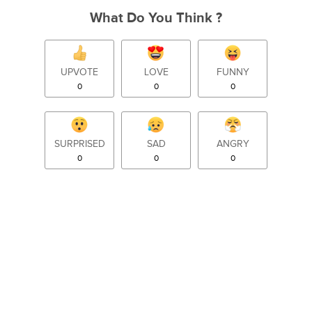
What Do You Think ?
UPVOTE
LOVE
FUNNY
0
0
0
SURPRISED
SAD
ANGRY
0
0
0