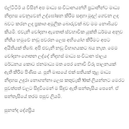
එල්ටීටීඊ ය විසින් අප මාධ්‍ය සංවිධානයන්හි ප්‍රධානීන්ට මාධ්‍ය
නිදහස වෙනුවෙන් උද්ඝෝෂන කිරීම සඳහා මුදල් ගෙවන ලද
බවට කරන ලද ප්‍රකාශ අමූලික බොරුවක් බව මම නොබියව
කියමි. එවැනි චෝදනා ඇතොත් ස්වභාවික යුක්ති ධර්මය අනුව
නීතිය හමුවේ නඩු පවරන ලෙස අභියෝග කිරීමට අපට
අයිතියක් තිබේ. අපි එවැනි නඩු විභාගයකට බය නැත. මෙම
චෝදනා ගොතන ලද්දේ නිදහස් මාධ්‍ය සංවිධාන ජාලය
මර්ධනය කොට ජනමාධ්‍ය මත පෙර නොවී විරූ පාලනයක්
ඇති කිරීම පිණිස ය. පූනි මාසයේ එක් සතියක් තුළ මාධ්‍ය
නිදහස උදුරා නොගන්නා ලෙස කතුවැකි 10ක් ලියන්නට මෙරට
පුවත්පත් වලට සිදුවීමෙන් ම සිදුව ඇති සන්තෑසිය පෙනේ. ඒ
සන්තෑසියේ තරම පසුව ලියමි.
සුනන්ද දේශප්‍රිය