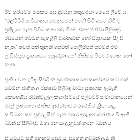
ඊට හරියටම මසකට පසු දිවයින කතුවරයා මෙසේ ලීවේ ය.
”එල්ටීටීඊ සංවිධානය වෙනුවෙන් පෙනි සිටි අයට හිමි වූ
ප්‍රතිලාභ ගැන විවිධ කතා තව තිබේ. එහෙත් ඒවා පිළිබඳව
රජයෙන් තවමත් පැහැදිළි වාර්තාවක් හෝ විග්‍රහයක් සිදු වී
නැත.” තවත් සති තුනක් ගතවීත් පොලිස්පති තවමත් එම
ලැයිස්තුව ප්‍රකාශයට පමුණුවා හෝ නීතිමය පියවර ගෙන හෝ
නැත.
ජූනි 7 වන ඉරිදා සිළුමිණ පුවත්පත සමඟ සාකච්ජාවකට එක්
වෙමින් ජාතික ආරක්ෂාව පිළිබඳ මාධ්‍ය ප්‍රකාශක ඇමැති
කෙහෙළිය රඹුක්වැල්ල කියා සිටියේ එල්ටීටීඊ සංවාධානයෙන්
මුදල් ලබාගෙන ජාතික ආරක්ෂාවට එරෙහිව ක්‍රියා කළ
සංවිධාන සහ පුද්ගලයින් ගැන තොරතුරු අනාවරණය වී ඇති
බවත් ඒ පිළිබඳව මහා ජනයා දැනුවත් කරන බවත් ය.
ඒ මෙයට සති පහකට පෙර ය. එහෙත් තවමත් ඇමැති