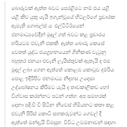
බොරුවක් ඇත්ත බවට පෙරළිමට නම් එය යළි
යළි කිව යුතු යැයි ඉගැන්වූයේ හිට්ලර්ගේ ප්‍රචාරක
ඇමැති ගොබල්ස් ය. එල්ටීටීඊයෙන්
ජනමාධ්‍යවේදීන් මුදල් ගත් බවට කළ ප්‍රචාරය
හරියටම එවැනි එකකි. ඇත්ත බොරු කෙසේ
වෙතත් යුද්ධ ජයග්‍රහනයෙන් ගිනිකණ වැටුනු
බහුතර ජනයා එවැනි ලැයිස්තුවක් ඇතැයි ද එම
මුදල් ලබා ගෙන ඇත්තේ කොළඹ කොටුව දුම්රිය
පොළ ඉදිරිපිට ජනමාධ්‍ය නිදහස උදෙසා
උද්ඝෝෂනය කිරීමට යැයි ද තාවකාලිකව හෝ
විශ්වාස කරන්නට පටන් ගත්හ. අප සමහරක්
දෙනා පදිංචි වි සිටින නිවෙස් හිමියනට කතා කළ
එවැනි පිරිස් කොටි සහකරුවන්ට ගෙවල් දී
ඇත්තේ මන්දැයි විමසූහ. විවිධ උවමනාවන් සඳහා