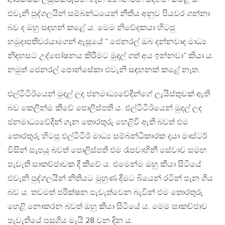
එවැනි පුද්ගලයින් සම්බන්ධයෙන් නීතිය අනුව පියවර ගන්නා
බව ද ඔහු සඳහන් කළේ ය. මෙම නිවේදකයා හිටපු
හමුදාපතිවරයාගෙන් ඇසූයේ ” ජෙනරල් ඔබ දන්නවාද මාධ්‍ය
නිදහසට උද්ඝෝෂනය කිරීමට මුදල් ගත් අය ඉන්නවා” කියා ය.
නමුත් ජෙනරල් පොන්සේකා එවැනි සඳහනක් කළේ නැත.
එල්ටීටීඊයෙන් මුදල් ලද ජනමාධ්‍යවේදීන්ගේ ලැයිස්තුවක් ඇති
බව කෙලින්ම කීවේ පොලිස්පති ය. එල්ටීටීඊයෙන් මුදල් ලද
ජනමාධ්‍යවේදීන් ගැන තොරතුරු හෙළිවී ඇති බවත් එම
තොරතුරු හිටපු එල්ටීටීඊ මාධ්‍ය සම්බන්ධීකාරක දයා මාස්ටර්
විසින් සැපයූ බවත් පොලිස්පති එම රෑපවාහිනී සේවාව සමඟ
පැවැති සාකච්ජාවක දී කීවේ ය. එමෙන්ම ඔහු කියා සිටියේ
එවැනි පුද්ගලයින් නීතියට මුහුණ දීමට බියෙන් රටින් පැන ගිය
බව ය. තවමත් පරීක්ෂන පැවැත්වෙන බැවින් එම තොරතුරු
හෙළි නොකරන බවත් ඔහු කියා සිටියේ ය. මෙම සාකච්ජාව
පැවැතියේ පසුගිය මැයි 28 වන දින ය.