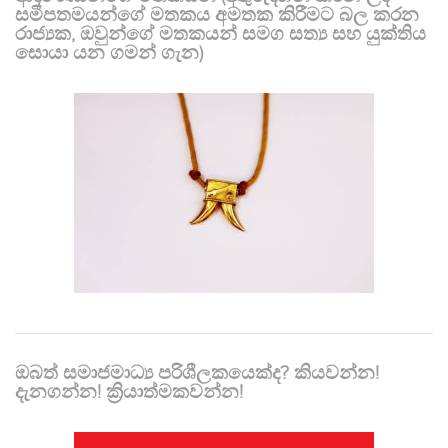
සමීපතමයන්ගේ මතකය අමතක කිරීමට බල කරන
රාජ්‍යක, ඔවුන්ගේ මතකයන් සමග සත්‍ය සහ යුක්තිය
සොයා යන ගමන් ගැන)
ඔබත් සමාජමාධ්‍ය පරිශීලකයෙක්ද? කියවන්න!
දැනගන්න! ක්‍රියාත්මකවන්න!