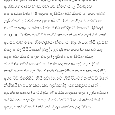
ඇත්තටම ආවේ නැත. එන බව කීවේ ය. ලැයිස්තුවේ
ජනමාධ්‍යවේදීන් 48 දෙනෙකු සිටින බව කීවේ ය. තමා මෙම
ලැයිස්තුව දුටු බව පුන පුනා කීවේ රාජ්‍ය පාලිත ජනමාධ්‍යක
නිවේදකයකු ය. සමහර ජනමාධ්‍යවේදීන්ට මසකට රුපියල්
150,000 බැගින් එල්ටීටීඊ සංවිධානයෙන් ගෙවා ඇති බව එක්
අවස්ථාවක මෙම නිවේදකයා කීවේ ය. නමුත් ඔහු කිසි දවසක
එලෙස එල්ටීටීඊයෙන් මුදල් ලැබුණු බව තමන්ට සනාථ කළ
හැකි බව කීවේ නැත. එවැනි ලැයිස්තුවක සිටින එකදු
ජනමාධ්‍යවේදියකුගේ හෝ නම සදහන් කලේ නැත. (එක්
කතුවරයකු එළෙස මගේ නම වක්‍රෝතියෙන් සදහන් කර තිබූ
අතර ඊට එරෙහිව නිසි අවස්ථාවේ නීති පියවර ගැනීමට මගේ
නීතිඥයින් සමඟ කතා කර ඇත්තෙමි). එම කතුවරයාගේ්
පුවත්පත සදහන් කර තිබුණේ මාධ්‍ය නිදහස සඳහා උද්ඝෝෂන
සංවිධානය කළ දිනට පසු දිනම එල්ටීටීඊ ය චෙක්පත් මගින්
අදාළ ජනමාධ්‍යවේදීන්ට එම මුදල් ගෙවන ලද බව ය.