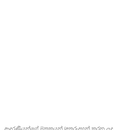
ආදරණීයන්ගේ මතකයන් (අතුරුදහන් කරන ලද