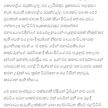
කෙහෙළිය රඹුක්වැල්ල එම ලැයිස්තුව ප්‍රකාශයට පමුණුවා
නැත. ඇමැති කෙහෙළිය රඹුක්වැල්ල වසරකට පමණ පෙර
පුවත්පත් සාකච්ජාවක දී වරක් කියා සිටියේ අත් අඩංගුවට
ගන්නා ලද එල්ටීටීඊ සැකකරුවකුට ජාත්‍යන්තර
ජනමාධ්‍යවේදීන්ගේ සම්මේලනයෙන් හැදුනුම්පතක් නිකුත් කර
ඇති බවත් එය ලබා දී ඇත්තේ නිදහස් මාධ්‍ය සංවිධානයක
ප්‍රධානියකු බවත් ය. ඒ අනුව යමින් ජනාධිපතිවරයා
කතුවරුන්ගේ රැස්වීමක දී කියා සිටියේ එම හැදුනුම් පත ලබා
දුන්නේ සුනන්ද දේශප්‍රිය බව ය. දැන් එම කතාව සම්පුර්නයෙන්
බොරුවක් බව හෙළි වී ඇත්තේ එම හැදුනුම් පත ව්‍යාජව සකස්
කරන ලද්දක් බව ත්‍රස්ත විමර්ෂන අංශය විසින් තහවුරු
කරගෙන ඇති නිසා ය.
මේ අතර ආණ්ඩුවට පක්ෂපාතී ඒෂියන් ට්‍රිබියුන් නම් වෙබ්
අඩවිය සමඟ සාකච්ජාවකට එක් වෙමින් ජූනි මස මුලදී
ජනමාධ්‍ය ඇමැති ලක්ෂ්මන් යාපා අබේවර්ධන කීවේ එල්ටීටීඊ