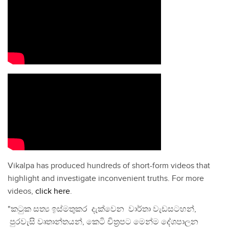
Vikalpa has produced hundreds of short-form videos that
highlight and investigate inconvenient truths. For more
videos,
click here
.
"කටුක සත්‍ය ඉස්මතුකර දැක්වෙන වාර්තා වැඩසටහන්,
පුරවැසි වෘතාන්තයන්, කෙටි චිත්‍රපට මෙන්ම දේශපාලන