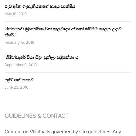
පෑඩ් අඳින ගැහැනියකගේ හෘදය සාක්ෂිය
May 10, 2019
‘රහසිගතව ක්‍රියාත්මක වන කුලවාදය අවසන් කිරීමට කාලය උදාවී
තිබේ.’
February 15, 2016
‘හිමින්සැරේ පියා විදා‘ සුනිලා සමුගත්තා ය.
September 9, 2013
‘භූමි’ ගේ කතාව
June 23, 2016
GUIDELINES & CONTACT
Content on Vikalpa is governed by site guidelines. Any