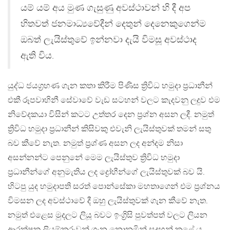
යම් යම් අය මුණ ගැසුණු අවස්ථාවන් හි දී අප
හිතවත් ජනමාධ්‍යවේදීන් දෙතුන් දෙනෙකුගෙන්ම
ඔබත් ලැයිස්තුවේ ඉන්නවා දැයි විමසූ අවස්ථාද
ඇති විය.
යුද්ධ ජයග්‍රහණ ගැන කතා කිරීම පිණිස ත්‍රිවිධ හමුදා ප්‍රධානීන්
එකී රූපවාහිනී සේවාවේ වැඩ සටහන් වලට කැදවනු ලදුව එම
නිවේදකයා විසින් කටට උත්තර දෙන ප්‍රශ්න අසන ලදී. නමුත්
ත්‍රිවිධ හමුදා ප්‍රධානීන් කිසිවකු එවැනි ලැයිස්තුවක් තමන් සතු
බව කීවේ නැත. නමුත් ප්‍රශ්ණ අසන ලද අන්දම නිසා
අසන්නන්ට පෙනුනේ මෙම ලැයිස්තුව ත්‍රිවිධ හමුදා
ප්‍රධානීන්ගේ අනුමැතිය ලද ද්‍රෝහීන්ගේ ලැයිස්තුවක් බව යි.
හිටපු යුද හමුදාපති සරත් පොන්සේකා මහතාගෙන් එම ප්‍රශ්නය
විමසන ලද අවස්ථාවේ දී ඔහු ලැයිස්තුවක් ගැන කීවේ නැත.
නමුත් එළෙස මුදලට ලියූ බවට ඉංග්‍රිසි පුවත්පත් වලට ලියන
ආරක්ෂක ලියුම්කරුවන් ගැන නොනමින් සදහන් කළේ ය.