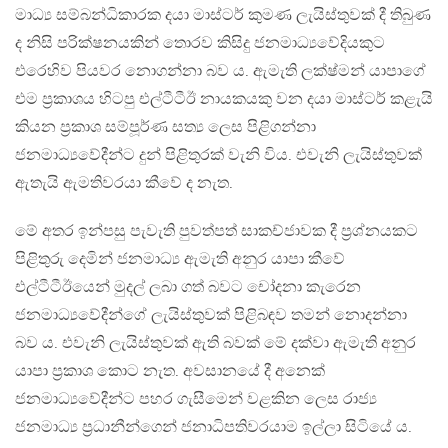
මාධ්‍ය සම්බන්ධිකාරක දයා මාස්ටර් කුමණ ලැයිස්තුවක් දී තිබුණ
ද නිසි පරික්ෂනයකින් තොරව කිසිදු ජනමාධ්‍යවේදියකුට
එරෙහිව පියවර නොගන්නා බව ය. ඇමැති ලක්ෂ්මන් යාපාගේ
එම ප්‍රකාශය හිටපු එල්ටීටීඊ නායකයකු වන දයා මාස්ටර් කළැයි
කියන ප්‍රකාශ සම්පූර්ණ සත්‍ය ලෙස පිළිගන්නා
ජනමාධ්‍යවේදීන්ට දුන් පිළිතුරක් වැනි විය. එවැනි ලැයිස්තුවක්
ඇතැයි ඇමතිවරයා කීවේ ද නැත.
මේ අතර ඉන්පසු පැවැති පුවත්පත් සාකච්ජාවක දී ප්‍රශ්නයකට
පිළිතුරු දෙමින් ජනමාධ්‍ය ඇමැති අනුර යාපා කීවේ
එල්ටීටීඊයෙන් මුදල් ලබා ගත් බවට චෝදනා කැරෙන
ජනමාධ්‍යවේදීන්ගේ ලැයිස්තුවක් පිළිබඳව තමන් නොදන්නා
බව ය. එවැනි ලැයිස්තුවක් ඇති බවක් මේ දක්වා ඇමැති අනුර
යාපා ප්‍රකාශ කොට නැත. අවසානයේ දී අනෙක්
ජනමාධ්‍යවේදීන්ට පහර ගැසීමෙන් වළකින ලෙස රාජ්‍ය
ජනමාධ්‍ය ප්‍රධානීන්ගෙන් ජනාධිපතිවරයාම ඉල්ලා සිටියේ ය.