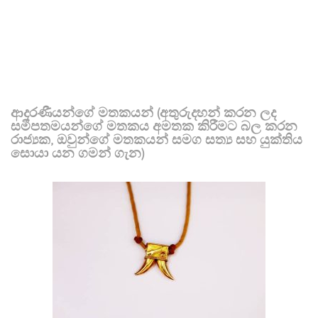
ආදරණීයන්ගේ මතකයන් (අතුරුදහන් කරන ලද
සමීපතමයන්ගේ මතකය අමතක කිරීමට බල කරන
රාජ්‍යක, ඔවුන්ගේ මතකයන් සමග සත්‍ය සහ යුක්තිය
සොයා යන ගමන් ගැන)