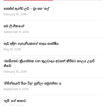
සෙක්ස් ඇන්ඩ් ලව් – බ්‍රා සහ ‘ලේ’
February 15, 2016
සම ලිංගිකයෝ
September 9, 2013
පෑඩ් අඳින ගැහැනියකගේ හෘදය සාක්ෂිය
May 10, 2019
‘රහසිගතව ක්‍රියාත්මක වන කුලවාදය අවසන් කිරීමට කාලය උදාවී
තිබේ.’
February 15, 2016
‘හිමින්සැරේ පියා විදා‘ සුනිලා සමුගත්තා ය.
September 9, 2013
‘භූමි’ ගේ කතාව