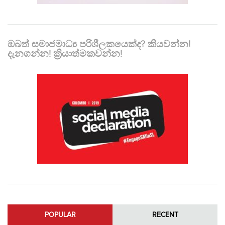
ඔබත් සමාජමාධ්‍ය පරිශීලකයෙක්ද? කියවන්න!
දැනගන්න! ක්‍රියාත්මකවන්න!
POPULAR
RECENT