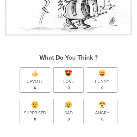
What Do You Think ?
UPVOTE
LOVE
FUNNY
0
0
0
SURPRISED
SAD
ANGRY
0
0
0