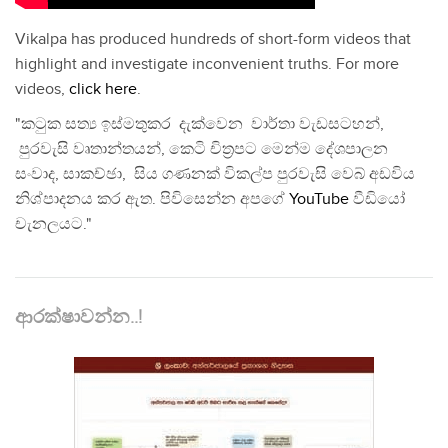
Vikalpa has produced hundreds of short-form videos that
highlight and investigate inconvenient truths. For more
videos,
click here
.
"කටුක සත්‍ය ඉස්මතුකර දැක්වෙන වාර්තා වැඩසටහන්,
පුරවැසි වෘතාන්තයන්, කෙටි චිත්‍රපට මෙන්ම දේශපාලන
සංවාද, සාකච්ඡා, සිය ගණනක් විකල්ප පුරවැසි වෙබ් අඩවිය
නිශ්පාදනය කර ඇත. පිවිසෙන්න අපගේ
YouTube
වීඩියෝ
චැනලයට."
ආරක්ෂාවන්න..!