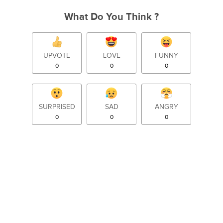
What Do You Think ?
UPVOTE
LOVE
FUNNY
0
0
0
SURPRISED
SAD
ANGRY
0
0
0