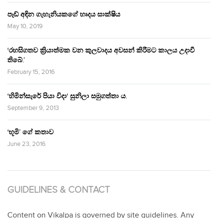
පෑඩ් අඳින ගැහැනියකගේ හෘදය සාක්ෂිය
May 10, 2019
‘රහසිගතව ක්‍රියාත්මක වන කුලවාදය අවසන් කිරීමට කාලය උදාවී
තිබේ.’
February 15, 2016
‘හිමින්සැරේ පියා විදා‘ සුනිලා සමුගත්තා ය.
September 9, 2013
‘භූමි’ ගේ කතාව
June 23, 2016
GUIDELINES & CONTACT
Content on Vikalpa is governed by site guidelines. Any