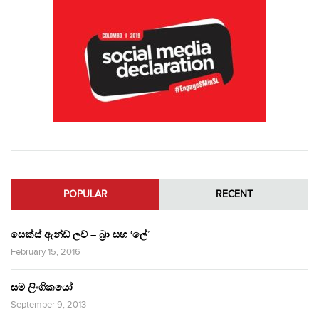
POPULAR
RECENT
සෙක්ස් ඇන්ඩ් ලව් – බ්‍රා සහ ‘ලේ’
February 15, 2016
සම ලිංගිකයෝ
September 9, 2013