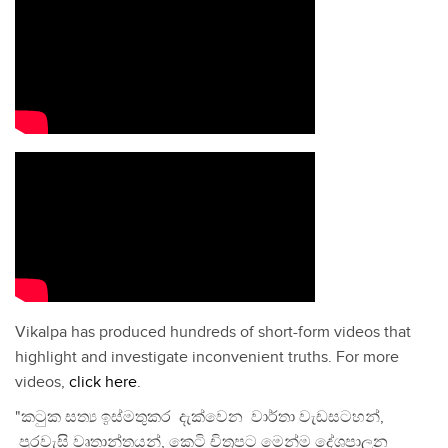
Vikalpa has produced hundreds of short-form videos that
highlight and investigate inconvenient truths. For more
videos,
click here
.
"කටුක සත්‍ය ඉස්මතුකර දැක්වෙන වාර්තා වැඩසටහන්,
පුරවැසි වෘතාන්තයන්, කෙටි චිත්‍රපට මෙන්ම දේශපාලන