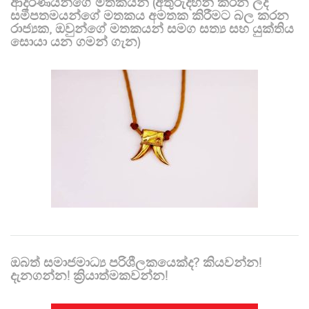
ආදරණීයන්ගේ මතකයන් (අතුරුදහන් කරන ලද
සමීපතමයන්ගේ මතකය අමතක කිරීමට බල කරන
රාජ්‍යක, ඔවුන්ගේ මතකයන් සමග සත්‍ය සහ යුක්තිය
සොයා යන ගමන් ගැන)
ඔබත් සමාජමාධ්‍ය පරිශීලකයෙක්ද? කියවන්න!
දැනගන්න! ක්‍රියාත්මකවන්න!