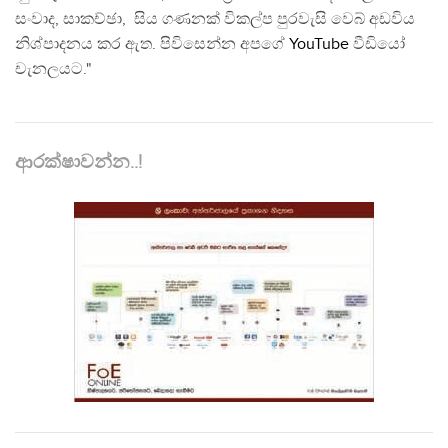
සංවාද, සාකච්ඡා, සිය ගණනක් විකල්ප පුරවැසි වෙබ් අඩවිය
නිශ්පාදනය කර ඇත. පිවිසෙන්න අපගේ
YouTube
වීඩියෝ
චැනලයට."
ආරක්ෂාවන්න..!