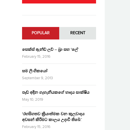
POPULAR
RECENT
සෙක්ස් ඇන්ඩ් ලව් – බ්‍රා සහ ‘ලේ’
February 15, 2016
සම ලිංගිකයෝ
September 9, 2013
පෑඩ් අඳින ගැහැනියකගේ හෘදය සාක්ෂිය
May 10, 2019
‘රහසිගතව ක්‍රියාත්මක වන කුලවාදය
අවසන් කිරීමට කාලය උදාවී තිබේ.’
February 15, 2016