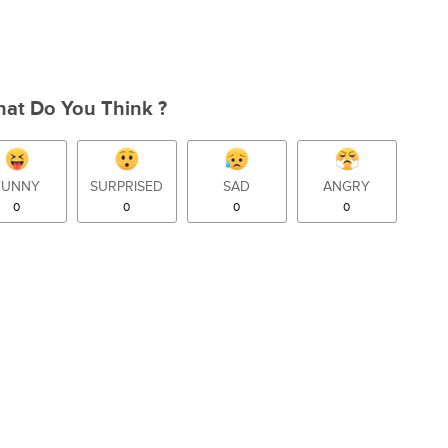
at Do You Think ?
FUNNY
SURPRISED
SAD
ANGRY
0
0
0
0