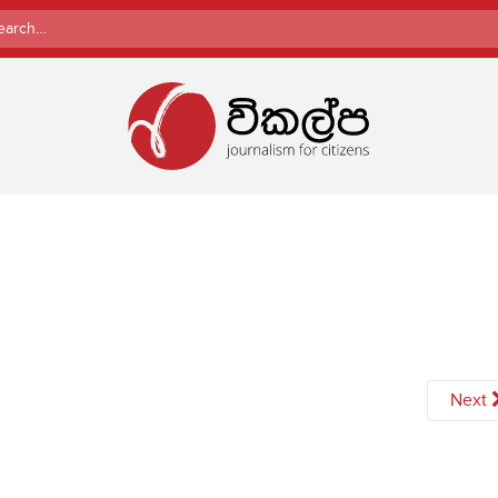
rch
Next