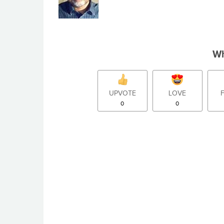
Wh
UPVOTE
LOVE
0
0