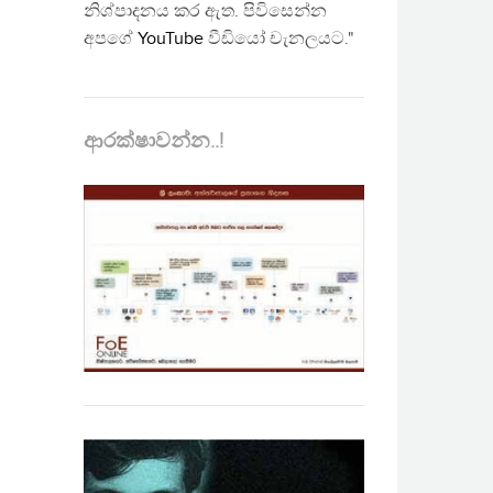
නිශ්පාදනය කර ඇත. පිවිසෙන්න
අපගේ
YouTube
වීඩියෝ චැනලයට."
ආරක්ෂාවන්න..!