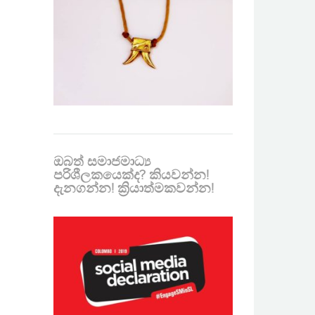
ඔබත් සමාජමාධ්‍ය
පරිශීලකයෙක්ද? කියවන්න!
දැනගන්න! ක්‍රියාත්මකවන්න!