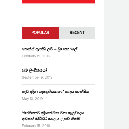
POPULAR
RECENT
සෙක්ස් ඇන්ඩ් ලව් – බ්‍රා සහ ‘ලේ’
February 15, 2016
සම ලිංගිකයෝ
September 9, 2013
පෑඩ් අඳින ගැහැනියකගේ හෘදය සාක්ෂිය
May 10, 2019
‘රහසිගතව ක්‍රියාත්මක වන කුලවාදය
අවසන් කිරීමට කාලය උදාවී තිබේ.’
February 15, 2016