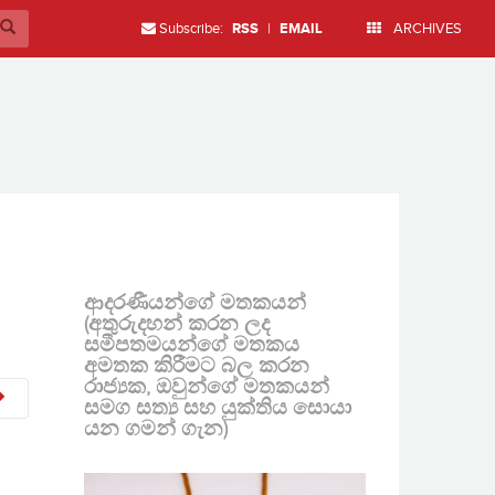
Subscribe:
RSS
|
EMAIL
ARCHIVES
ආදරණීයන්ගේ මතකයන්
(අතුරුදහන් කරන ලද
සමීපතමයන්ගේ මතකය
අමතක කිරීමට බල කරන
රාජ්‍යක, ඔවුන්ගේ මතකයන්
සමග සත්‍ය සහ යුක්තිය සොයා
යන ගමන් ගැන)