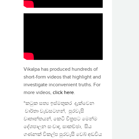
Vikalpa has produced hundreds of
short-form videos that highlight and
investigate inconvenient truths. For
more videos,
click here
.
"කටුක සත්‍ය ඉස්මතුකර දැක්වෙන
වාර්තා වැඩසටහන්, පුරවැසි
වෘතාන්තයන්, කෙටි චිත්‍රපට මෙන්ම
දේශපාලන සංවාද, සාකච්ඡා, සිය
ගණනක් විකල්ප පුරවැසි වෙබ් අඩවිය