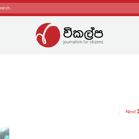
rch
Next