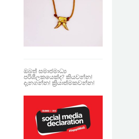
ඔබත් සමාජමාධ්‍ය
පරිශීලකයෙක්ද? කියවන්න!
දැනගන්න! ක්‍රියාත්මකවන්න!