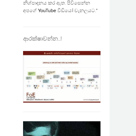
නිශ්පාදනය කර ඇත. පිවිසෙන්න
අපගේ
YouTube
වීඩියෝ චැනලයට."
ආරක්ෂාවන්න..!