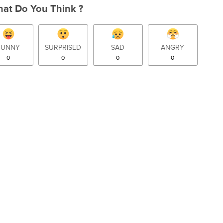
at Do You Think ?
FUNNY
SURPRISED
SAD
ANGRY
0
0
0
0