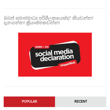
ඔබත් සමාජමාධ්‍ය පරිශීලකයෙක්ද? කියවන්න!
දැනගන්න! ක්‍රියාත්මකවන්න!
POPULAR
RECENT