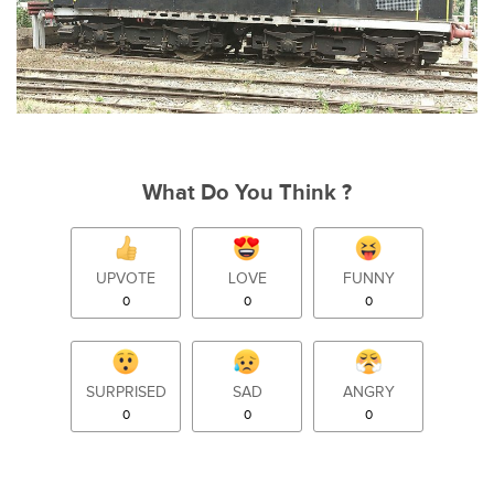
What Do You Think ?
UPVOTE
LOVE
FUNNY
0
0
0
SURPRISED
SAD
ANGRY
0
0
0