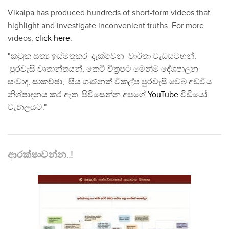
Vikalpa has produced hundreds of short-form videos that
highlight and investigate inconvenient truths. For more
videos,
click here
.
"කටුක සත්‍ය ඉස්මතුකර දැක්වෙන වාර්තා වැඩසටහන්,
පුරවැසි වෘතාන්තයන්, කෙටි චිත්‍රපට මෙන්ම දේශපාලන
සංවාද, සාකච්ඡා, සිය ගණනක් විකල්ප පුරවැසි වෙබ් අඩවිය
නිශ්පාදනය කර ඇත. පිවිසෙන්න අපගේ
YouTube
වීඩියෝ
චැනලයට."
ආරක්ෂාවන්න..!