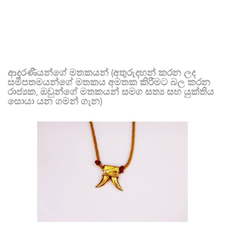
ආදරණීයන්ගේ මතකයන් (අතුරුදහන් කරන ලද
සමීපතමයන්ගේ මතකය අමතක කිරීමට බල කරන
රාජ්‍යක, ඔවුන්ගේ මතකයන් සමග සත්‍ය සහ යුක්තිය
සොයා යන ගමන් ගැන)