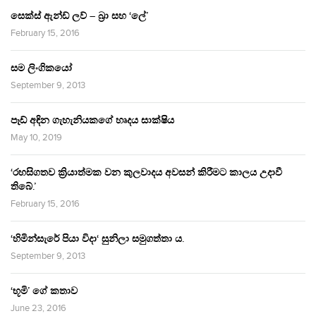
සෙක්ස් ඇන්ඩ් ලව් – බ්‍රා සහ ‘ලේ’
February 15, 2016
සම ලිංගිකයෝ
September 9, 2013
පෑඩ් අඳින ගැහැනියකගේ හෘදය සාක්ෂිය
May 10, 2019
‘රහසිගතව ක්‍රියාත්මක වන කුලවාදය අවසන් කිරීමට කාලය උදාවී
තිබේ.’
February 15, 2016
‘හිමින්සැරේ පියා විදා‘ සුනිලා සමුගත්තා ය.
September 9, 2013
‘භූමි’ ගේ කතාව
June 23, 2016