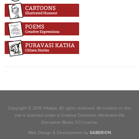
Copyright © 2016 Vikalpa. All rights reserved. All content on this
site is licensed under a Creative Commons Attribution-No
Derivative Works 3.0 License.
Web Design & Development by
SABERION