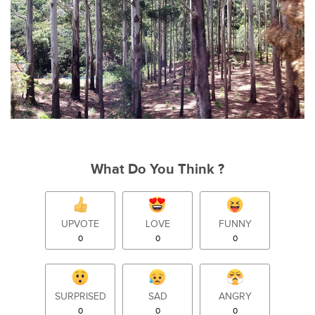
What Do You Think ?
UPVOTE
LOVE
FUNNY
0
0
0
SURPRISED
SAD
ANGRY
0
0
0