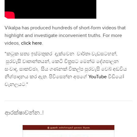
Vikalpa has produced hundreds of short-form videos that
highlight and investigate inconvenient truths. For more
videos,
click here
.
"කටුක සත්‍ය ඉස්මතුකර දැක්වෙන වාර්තා වැඩසටහන්,
පුරවැසි වෘතාන්තයන්, කෙටි චිත්‍රපට මෙන්ම දේශපාලන
සංවාද, සාකච්ඡා, සිය ගණනක් විකල්ප පුරවැසි වෙබ් අඩවිය
නිශ්පාදනය කර ඇත. පිවිසෙන්න අපගේ
YouTube
වීඩියෝ
චැනලයට."
ආරක්ෂාවන්න..!