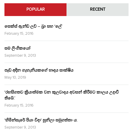
POPULAR
RECENT
සෙක්ස් ඇන්ඩ් ලව් – බ්‍රා සහ ‘ලේ’
February 15, 2016
සම ලිංගිකයෝ
September 9, 2013
පෑඩ් අඳින ගැහැනියකගේ හෘදය සාක්ෂිය
May 10, 2019
‘රහසිගතව ක්‍රියාත්මක වන කුලවාදය අවසන් කිරීමට කාලය උදාවී
තිබේ.’
February 15, 2016
‘හිමින්සැරේ පියා විදා‘ සුනිලා සමුගත්තා ය.
September 9, 2013