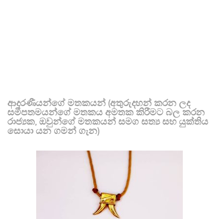
ආදරණීයන්ගේ මතකයන් (අතුරුදහන් කරන ලද
සමීපතමයන්ගේ මතකය අමතක කිරීමට බල කරන
රාජ්‍යක, ඔවුන්ගේ මතකයන් සමග සත්‍ය සහ යුක්තිය
සොයා යන ගමන් ගැන)