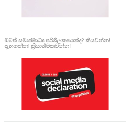
ඔබත් සමාජමාධ්‍ය පරිශීලකයෙක්ද? කියවන්න!
දැනගන්න! ක්‍රියාත්මකවන්න!