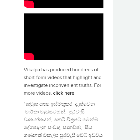
Vikalpa has produced hundreds of
short-form videos that highlight and
investigate inconvenient truths. For
more videos,
click here
.
"කටුක සත්‍ය ඉස්මතුකර දැක්වෙන
වාර්තා වැඩසටහන්, පුරවැසි
වෘතාන්තයන්, කෙටි චිත්‍රපට මෙන්ම
දේශපාලන සංවාද, සාකච්ඡා, සිය
ගණනක් විකල්ප පුරවැසි වෙබ් අඩවිය