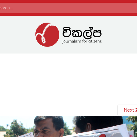
rch
Next