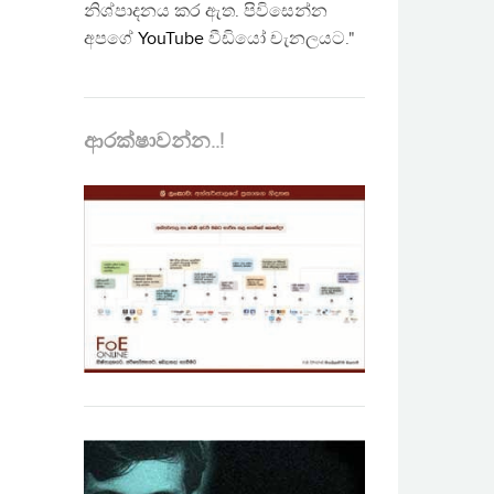
නිශ්පාදනය කර ඇත. පිවිසෙන්න
අපගේ
YouTube
වීඩියෝ චැනලයට."
ආරක්ෂාවන්න..!