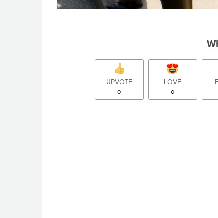
Wh
UPVOTE
LOVE
0
0