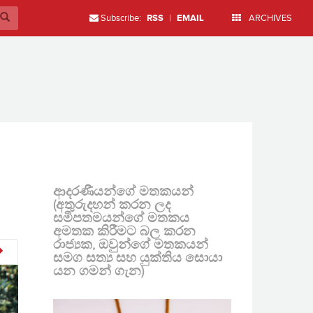
Subscribe:
RSS
|
EMAIL
ARCHIVES
ආදරණීයන්ගේ මතකයන්
(අතුරුදහන් කරන ලද
සමීපතමයන්ගේ මතකය
අමතක කිරීමට බල කරන
රාජ්‍යක, ඔවුන්ගේ මතකයන්
සමග සත්‍ය සහ යුක්තිය සොයා
යන ගමන් ගැන)