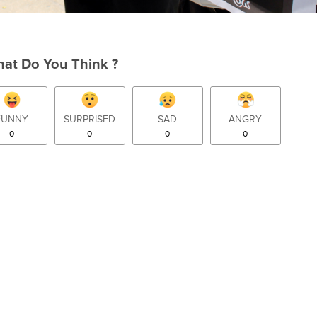
at Do You Think ?
FUNNY
SURPRISED
SAD
ANGRY
0
0
0
0