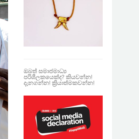
ඔබත් සමාජමාධ්‍ය
පරිශීලකයෙක්ද? කියවන්න!
දැනගන්න! ක්‍රියාත්මකවන්න!