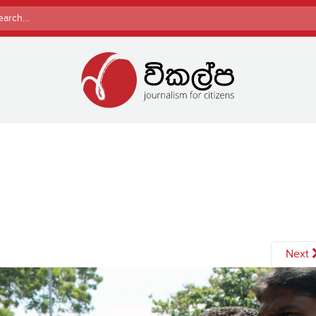
rch
Next