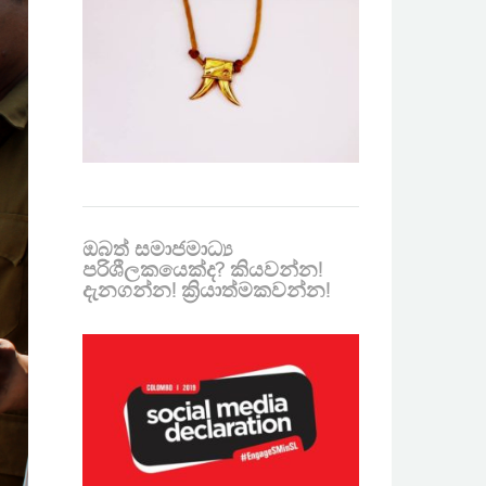
ඔබත් සමාජමාධ්‍ය
පරිශීලකයෙක්ද? කියවන්න!
දැනගන්න! ක්‍රියාත්මකවන්න!