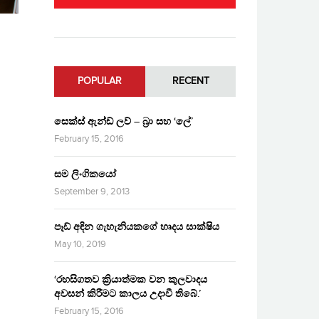
POPULAR
RECENT
සෙක්ස් ඇන්ඩ් ලව් – බ්‍රා සහ ‘ලේ’
February 15, 2016
සම ලිංගිකයෝ
September 9, 2013
පෑඩ් අඳින ගැහැනියකගේ හෘදය සාක්ෂිය
May 10, 2019
‘රහසිගතව ක්‍රියාත්මක වන කුලවාදය
අවසන් කිරීමට කාලය උදාවී තිබේ.’
February 15, 2016