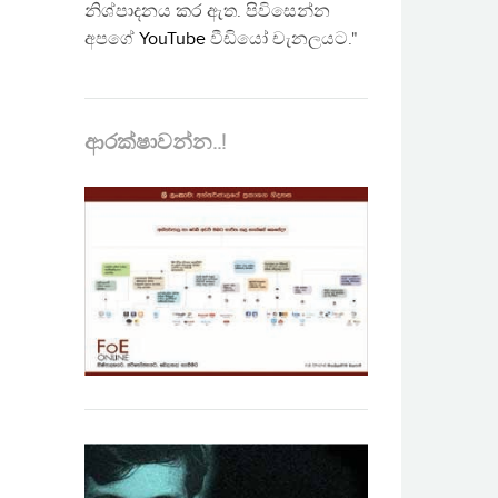
නිශ්පාදනය කර ඇත. පිවිසෙන්න
අපගේ
YouTube
වීඩියෝ චැනලයට."
ආරක්ෂාවන්න..!