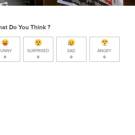
at Do You Think ?
FUNNY
SURPRISED
SAD
ANGRY
0
0
0
0