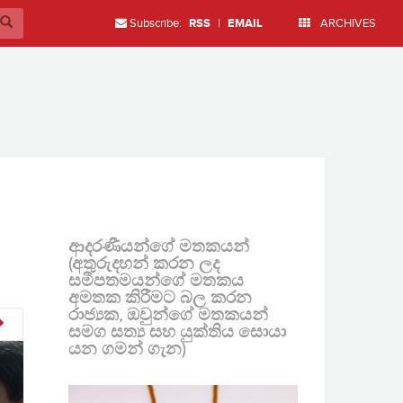
Subscribe:
RSS
|
EMAIL
ARCHIVES
ආදරණීයන්ගේ මතකයන්
(අතුරුදහන් කරන ලද
සමීපතමයන්ගේ මතකය
අමතක කිරීමට බල කරන
රාජ්‍යක, ඔවුන්ගේ මතකයන්
සමග සත්‍ය සහ යුක්තිය සොයා
යන ගමන් ගැන)