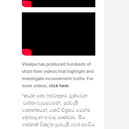
Vikalpa has produced hundreds of
short-form videos that highlight and
investigate inconvenient truths. For
more videos,
click here
.
"කටුක සත්‍ය ඉස්මතුකර දැක්වෙන
වාර්තා වැඩසටහන්, පුරවැසි
වෘතාන්තයන්, කෙටි චිත්‍රපට මෙන්ම
දේශපාලන සංවාද, සාකච්ඡා, සිය
ගණනක් විකල්ප පුරවැසි වෙබ් අඩවිය