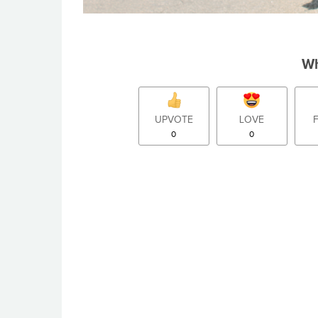
Wh
UPVOTE
LOVE
0
0