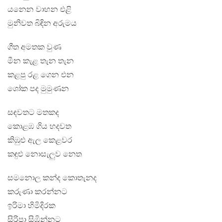
යනෙන වාහන එළි
මුනිවත බිඳින අරුමය
ගීත අමතක වුණ
මීන කැළ තැන තැන
කළපු රළ ගෙන එන
ශෝක පද මුමුණන
සඳවතට මතකද
කොළඹ ගිය හදවත
කිඹුළු ඇල කෙළවර
කඳුළු නොසැලුව නෙත
සමනොල කන්ද කොතැනද
කරුණා කරන්නට
ඉරිමා හිමිදිරක
සිරිපා සිඹින්නට