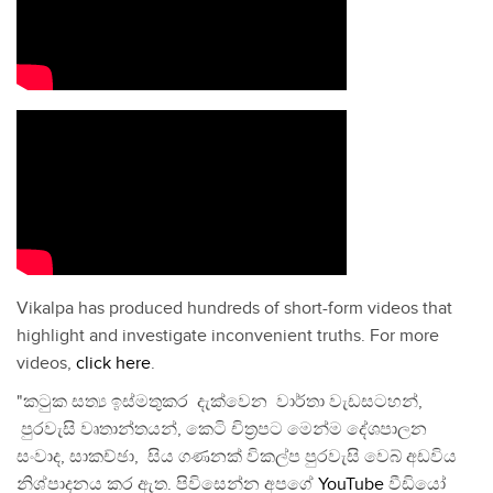
Vikalpa has produced hundreds of short-form videos that
highlight and investigate inconvenient truths. For more
videos,
click here
.
"කටුක සත්‍ය ඉස්මතුකර දැක්වෙන වාර්තා වැඩසටහන්,
පුරවැසි වෘතාන්තයන්, කෙටි චිත්‍රපට මෙන්ම දේශපාලන
සංවාද, සාකච්ඡා, සිය ගණනක් විකල්ප පුරවැසි වෙබ් අඩවිය
නිශ්පාදනය කර ඇත. පිවිසෙන්න අපගේ
YouTube
වීඩියෝ