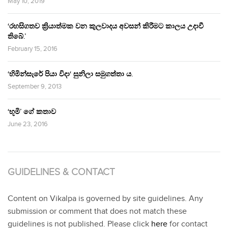
May 10, 2019
‘රහසිගතව ක්‍රියාත්මක වන කුලවාදය අවසන් කිරීමට කාලය උදාවී
තිබේ.’
February 15, 2016
‘හිමින්සැරේ පියා විදා‘ සුනිලා සමුගත්තා ය.
September 9, 2013
‘භූමි’ ගේ කතාව
June 23, 2016
GUIDELINES & CONTACT
Content on Vikalpa is governed by site guidelines. Any
submission or comment that does not match these
guidelines is not published. Please click
here
for contact