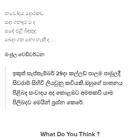
නවෝදය දොරකඩ
සදා ගනඳුර ම ද
සඳේ එළි බිඳකුදු
බෙදා ගත නො හැකි ද ….
මංජුල වෙඩිවර්ධන
ඉකුත් සැප්තැම්බර් 29දා කල්ලඩ් පාලම පාමුලදී
සිවරාම් සිහිවී ලියවුනු කවියකි.ඔහුගේ ඝාතනය
පිළිබද සංවාදය අද කොළඹට අමතකවී යාම
පිලිබදව මෙයින් ප්‍රශ්න කෙරේ.
What Do You Think ?