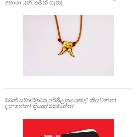
සොයා යන ගමන් ගැන)
ඔබත් සමාජමාධ්‍ය පරිශීලකයෙක්ද? කියවන්න!
දැනගන්න! ක්‍රියාත්මකවන්න!