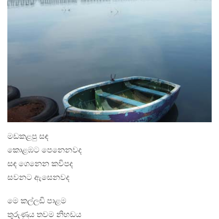
මඩකළපු සඳ
කොළඹට පෙනෙනවද
සඳ ගෙනෙන කවිපද
සවනට ඇසෙනවද
මෙ කල්ලඩි පාළම
තුරුණුය තවම නිහඩය