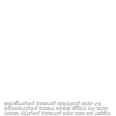
ආදරණීයන්ගේ මතකයන් (අතුරුදහන් කරන ලද
සමීපතමයන්ගේ මතකය අමතක කිරීමට බල කරන
රාජ්‍යක, ඔවුන්ගේ මතකයන් සමග සත්‍ය සහ යුක්තිය