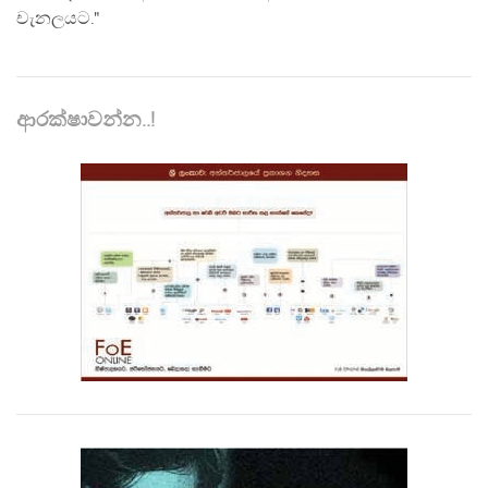
චැනලයට."
ආරක්ෂාවන්න..!