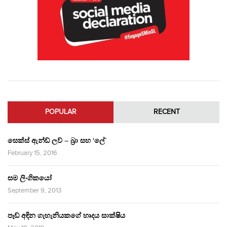
POPULAR
RECENT
සෙක්ස් ඇන්ඩ් ලව් – බ්‍රා සහ ‘ලේ’
February 15, 2016
සම ලිංගිකයෝ
September 9, 2013
පෑඩ් අඳින ගැහැනියකගේ හෘදය සාක්ෂිය