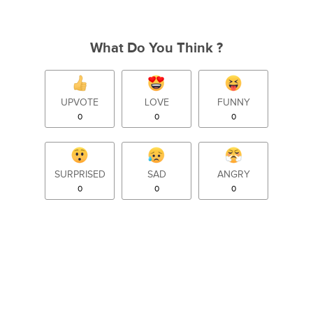
What Do You Think ?
UPVOTE
LOVE
FUNNY
0
0
0
SURPRISED
SAD
ANGRY
0
0
0