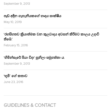
September 9, 2013
පෑඩ් අඳින ගැහැනියකගේ හෘදය සාක්ෂිය
May 10, 2019
‘රහසිගතව ක්‍රියාත්මක වන කුලවාදය අවසන් කිරීමට කාලය උදාවී
තිබේ.’
February 15, 2016
‘හිමින්සැරේ පියා විදා‘ සුනිලා සමුගත්තා ය.
September 9, 2013
‘භූමි’ ගේ කතාව
June 23, 2016
GUIDELINES & CONTACT