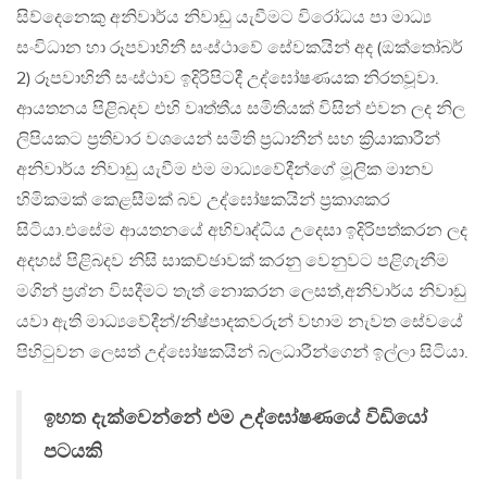
සිව්දෙනෙකු අනිවාර්ය නිවාඩු යැවීමට විරෝධය පා මාධ්‍ය
සංවිධාන හා රූපවාහිනී සංස්ථාවේ සේවකයින් අද (ඔක්තෝබර්
2) රූපවාහිනී සංස්ථාව ඉදිරිපිටදී උද්ඝෝෂණයක නිරතවූවා.
ආයතනය පිළිබදව එහි වෘත්තීය සමිතියක් විසින් එවන ලද නිල
ලිපියකට ප්‍රතිචාර වශයෙන් සමිති ප්‍රධානීන් සහ ක්‍රියාකාරීන්
අනිවාර්ය නිවාඩු යැවීම එම මාධ්‍යවේදීන්ගේ මූලික මානව
හිමිකමක් කෙළසීමක් බව උද්ඝෝෂකයින් ප්‍රකාශකර
සිටියා.එසේම ආයතනයේ අභිවෘද්ධිය උදෙසා ඉදිරිපත්කරන ලද
අදහස් පිළිබදව නිසි සාකච්ඡාවක් කරනු වෙනුවට පළිගැනීම
මගින් ප්‍රශ්න විසදීමට තැත් නොකරන ලෙසත්,අනිවාර්ය නිවාඩු
යවා ඇති මාධ්‍යවේදීන්/නිෂ්පාදකවරුන් වහාම නැවත සේවයේ
පිහිටුවන ලෙසත් උද්ඝෝෂකයින් බලධාරීන්ගෙන් ඉල්ලා සිටියා.
ඉහත දැක්වෙන්නේ එම උද්ඝෝෂණයේ විඩියෝ
පටයකි