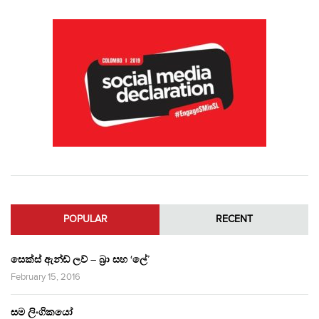
POPULAR
RECENT
සෙක්ස් ඇන්ඩ් ලව් – බ්‍රා සහ ‘ලේ’
February 15, 2016
සම ලිංගිකයෝ