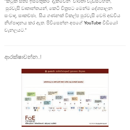
"කටුක සත්‍ය ඉස්මතුකර දැක්වෙන වාර්තා වැඩසටහන්,
පුරවැසි වෘතාන්තයන්, කෙටි චිත්‍රපට මෙන්ම දේශපාලන
සංවාද, සාකච්ඡා, සිය ගණනක් විකල්ප පුරවැසි වෙබ් අඩවිය
නිශ්පාදනය කර ඇත. පිවිසෙන්න අපගේ
YouTube
වීඩියෝ
චැනලයට."
ආරක්ෂාවන්න..!