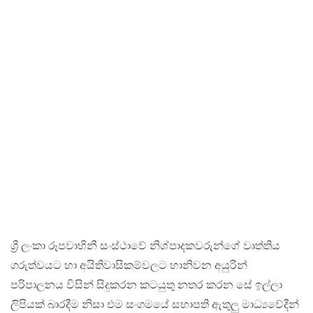
ශ්‍රී ලංකා රූපවාහිනී සංස්ථාවේ නිශ්පාදකවරුන්ගේ වෘත්තිය
ගරුත්වයට හා අයිතිවාසිකම්වලට හානිවන අයුරින්
පරිපාලනය විසින් සිදුකරන කටයුතු නතර කරන සේ ඉල්ලා
ලිපියක් බාරදීම නිසා එම සංගමයේ සභාපති ඇතුලු මාධ්‍යවේදීන්