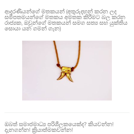
ආදරණීයන්ගේ මතකයන් (අතුරුදහන් කරන ලද
සමීපතමයන්ගේ මතකය අමතක කිරීමට බල කරන
රාජ්‍යක, ඔවුන්ගේ මතකයන් සමග සත්‍ය සහ යුක්තිය
සොයා යන ගමන් ගැන)
ඔබත් සමාජමාධ්‍ය පරිශීලකයෙක්ද? කියවන්න!
දැනගන්න! ක්‍රියාත්මකවන්න!