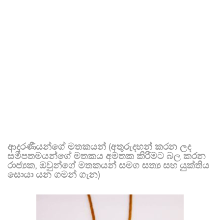
ආදරණීයන්ගේ මතකයන් (අතුරුදහන් කරන ලද
සමීපතමයන්ගේ මතකය අමතක කිරීමට බල කරන
රාජ්‍යක, ඔවුන්ගේ මතකයන් සමග සත්‍ය සහ යුක්තිය
සොයා යන ගමන් ගැන)