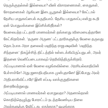
நெருக்குதல்கள் இல்லையா? வீண் விசாரணைகள்‚ கைதுகள்‚
சோதனைகள் ஆகியன இடையூறுகள் இல்லையா? கேட்டால்
தேசிய பாதுகாப்பைக் கருதியாம். தேசிய பாதுகாப்பு என்று கூறி
ஏன் பொதுமக்களை இம்சிக்கிறீர்கள்?
வேலையற்ற பட்டதாரி மாணவர்கள் தங்களது உரிமையைத்தானே
கேட்கிறார்கள். ‘தருண அருண’ பட்டதாரிகளுக்கு வேலை தருவது
தொடர்பாக அரச தலைவர் மஹிந்த ராஜபக்ஷவின் ‘மஹிந்த
சிந்தனை’ நிகழ்ச்சித் திட்டத்தில் உள்ளடக்கியிருப்பதுடன்‚ அவர்
இதனை வெளிப்படையாகவும் தெரிவித்திருக்கிறார்.
அப்படியானால் ஏன் வேலை வழங்கவில்லை. அரசியல்வாதியின்
பேச்சாச்சே! அது ஜனாதிபதியாக முன்புதானே! இப்போது அவர்
அதிபராகிவிட்டாரே! இனி எப்படி வாக்குறுதிகளை
நிறைவேற்றுவது.
அப்படியானால் மாணவர்கள் ஏமாறுவதா? அதனால்தான்
கொதித்தெழுந்து போராட்டம் நடத்தவேண்டிய நிலை
அவர்களுக்கு நேரிட்டது. எதற்காக? ஒழுங்காக