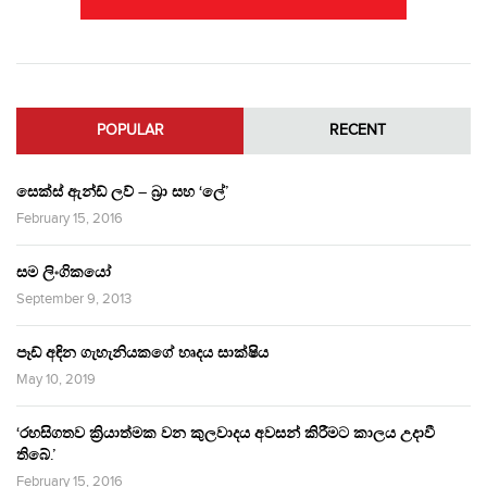
POPULAR
RECENT
සෙක්ස් ඇන්ඩ් ලව් – බ්‍රා සහ ‘ලේ’
February 15, 2016
සම ලිංගිකයෝ
September 9, 2013
පෑඩ් අඳින ගැහැනියකගේ හෘදය සාක්ෂිය
May 10, 2019
‘රහසිගතව ක්‍රියාත්මක වන කුලවාදය අවසන් කිරීමට කාලය උදාවී
තිබේ.’
February 15, 2016