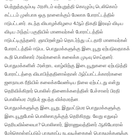
பெற்றுத்தரும்படி அரசிடம் வற்புறுத்தி கொழும்பு டெலிகொம்
கட்டடம் முன்பாக ஒரு நாளைக்கும் மேலாக போராட்டத்தில்
ஈடுபட்டனர். கடந்த வியாழக்கிழமை 4ஆம் திகதி இரவும் விடிய
விடிய அந்தப் பகுதியில் மாணவர்கள் போராட்டத்தில்
ஈடுபட்டிருந்தனர். ஞாயிறன்றும் தொடர்ந்து பட்டதாரி மாணவர்கள்
போராட்டத்தில் ஈடுபட பொதுமக்களுக்கு இடையூறு ஏற்படுவதாகக்
கூறி பொலிஸார் அவர்களைக் கலைக்க முடிவு செய்தனர்.
பொதுமக்களின் அன்றாட வாழ்விற்கு இடையூறுகளை ஏற்படுத்தி
போராட்டத்தை வியாபித்ததினால்தான் ஆர்ப்பாட்டக்காரர்களை
ஜனநாயக ரீதியில் கலைக்கவேண்டிய நிலை ஏற்பட்டது என்று
தெரிவிக்கிறார் பொலிஸ் திணைக்களத்தின் பேச்சாளர் பிரதி
பொலிஸ்மர அதிபர் ஜயந்த விக்ரமரத்ன.
பொதுமக்களுக்கு இடையூறு‚ இதுமட்டுமர பொதுமக்களுக்கு
இடையூறுபோல் பொலிஸாருக்குத் தெரிகிறது. வேறு எதுவும்
தெரியவில்லையா? பொலிஸார்‚ இராணுவத்தினர் ஆகியோரால்
மேற்கொள்ளப்படும் பாதுகாப்பு நடவடிக்கைகள் பொதுமக்களுக்கு