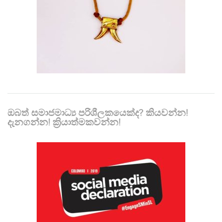
ඔබත් සමාජමාධ්‍ය පරිශීලකයෙක්ද? කියවන්න!
දැනගන්න! ක්‍රියාත්මකවන්න!