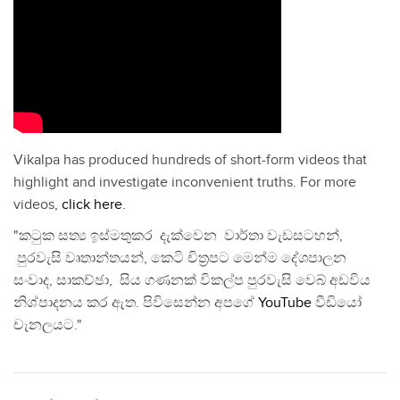
Vikalpa has produced hundreds of short-form videos that
highlight and investigate inconvenient truths. For more
videos,
click here
.
"කටුක සත්‍ය ඉස්මතුකර දැක්වෙන වාර්තා වැඩසටහන්,
පුරවැසි වෘතාන්තයන්, කෙටි චිත්‍රපට මෙන්ම දේශපාලන
සංවාද, සාකච්ඡා, සිය ගණනක් විකල්ප පුරවැසි වෙබ් අඩවිය
නිශ්පාදනය කර ඇත. පිවිසෙන්න අපගේ
YouTube
වීඩියෝ
චැනලයට."