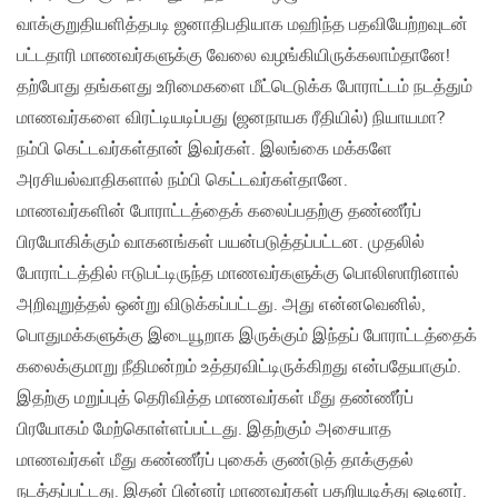
வாக்குறுதியளித்தபடி ஜனாதிபதியாக மஹிந்த பதவியேற்றவுடன்
பட்டதாரி மாணவர்களுக்கு வேலை வழங்கியிருக்கலாம்தானே!
தற்போது தங்களது உரிமைகளை மீட்டெடுக்க போராட்டம் நடத்தும்
மாணவர்களை விரட்டியடிப்பது (ஜனநாயக ரீதியில்) நியாயமா?
நம்பி கெட்டவர்கள்தான் இவர்கள். இலங்கை மக்களே
அரசியல்வாதிகளால் நம்பி கெட்டவர்கள்தானே.
மாணவர்களின் போராட்டத்தைக் கலைப்பதற்கு தண்ணீர்ப்
பிரயோகிக்கும் வாகனங்கள் பயன்படுத்தப்பட்டன. முதலில்
போராட்டத்தில் ஈடுபட்டிருந்த மாணவர்களுக்கு பொலிஸாரினால்
அறிவுறுத்தல் ஒன்று விடுக்கப்பட்டது. அது என்னவெனில்‚
பொதுமக்களுக்கு இடையூறாக இருக்கும் இந்தப் போராட்டத்தைக்
கலைக்குமாறு நீதிமன்றம் உத்தரவிட்டிருக்கிறது என்பதேயாகும்.
இதற்கு மறுப்புத் தெரிவித்த மாணவர்கள் மீது தண்ணீர்ப்
பிரயோகம் மேற்கொள்ளப்பட்டது. இதற்கும் அசையாத
மாணவர்கள் மீது கண்ணீர்ப் புகைக் குண்டுத் தாக்குதல்
நடத்தப்பட்டது. இதன் பின்னர் மாணவர்கள் பதறியடித்து ஓடினர்.