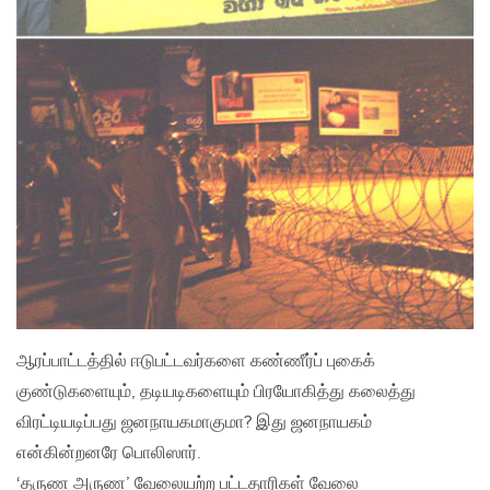
ஆரப்பாட்டத்தில் ஈடுபட்டவர்களை கண்ணீர்ப் புகைக்
குண்டுகளையும்‚ தடியடிகளையும் பிரயோகித்து கலைத்து
விரட்டியடிப்பது ஜனநாயகமாகுமா? இது ஜனநாயகம்
என்கின்றனரே பொலிஸார்.
‘தருண அருண’ வேலையற்ற பட்டதாரிகள் வேலை