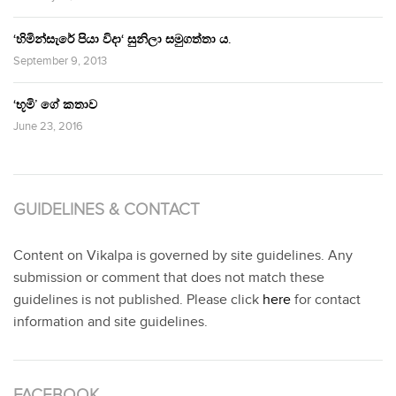
‘හිමින්සැරේ පියා විදා‘ සුනිලා සමුගත්තා ය.
September 9, 2013
‘භූමි’ ගේ කතාව
June 23, 2016
GUIDELINES & CONTACT
Content on Vikalpa is governed by site guidelines. Any
submission or comment that does not match these
guidelines is not published. Please click
here
for contact
information and site guidelines.
FACEBOOK