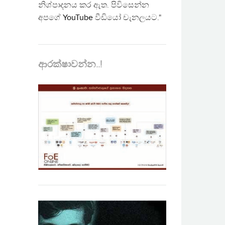
නිශ්පාදනය කර ඇත. පිවිසෙන්න
අපගේ
YouTube
වීඩියෝ චැනලයට."
ආරක්ෂාවන්න..!