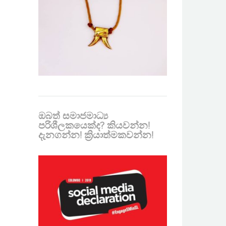
ඔබත් සමාජමාධ්‍ය
පරිශීලකයෙක්ද? කියවන්න!
දැනගන්න! ක්‍රියාත්මකවන්න!