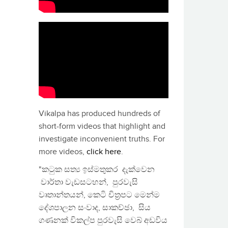
Vikalpa has produced hundreds of
short-form videos that highlight and
investigate inconvenient truths. For
more videos,
click here
.
"කටුක සත්‍ය ඉස්මතුකර දැක්වෙන
වාර්තා වැඩසටහන්, පුරවැසි
වෘතාන්තයන්, කෙටි චිත්‍රපට මෙන්ම
දේශපාලන සංවාද, සාකච්ඡා, සිය
ගණනක් විකල්ප පුරවැසි වෙබ් අඩවිය