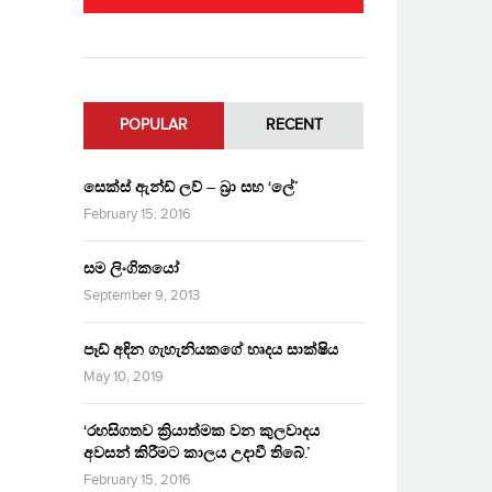
POPULAR
RECENT
සෙක්ස් ඇන්ඩ් ලව් – බ්‍රා සහ ‘ලේ’
February 15, 2016
සම ලිංගිකයෝ
September 9, 2013
පෑඩ් අඳින ගැහැනියකගේ හෘදය සාක්ෂිය
May 10, 2019
‘රහසිගතව ක්‍රියාත්මක වන කුලවාදය
අවසන් කිරීමට කාලය උදාවී තිබේ.’
February 15, 2016