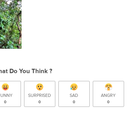
at Do You Think ?
FUNNY
SURPRISED
SAD
ANGRY
0
0
0
0