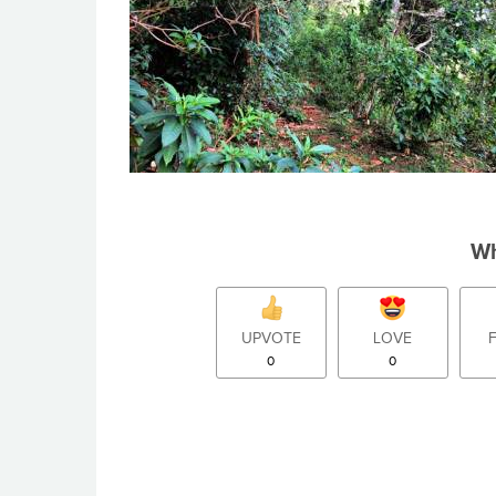
Wh
UPVOTE
LOVE
0
0