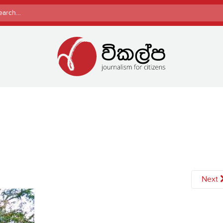
rch
Next