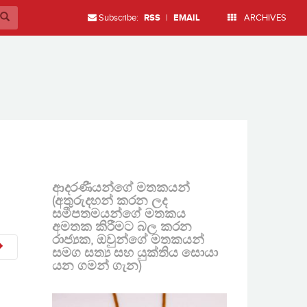
Subscribe:
RSS
|
EMAIL
ARCHIVES
ආදරණීයන්ගේ මතකයන්
(අතුරුදහන් කරන ලද
සමීපතමයන්ගේ මතකය
අමතක කිරීමට බල කරන
රාජ්‍යක, ඔවුන්ගේ මතකයන්
සමග සත්‍ය සහ යුක්තිය සොයා
යන ගමන් ගැන)