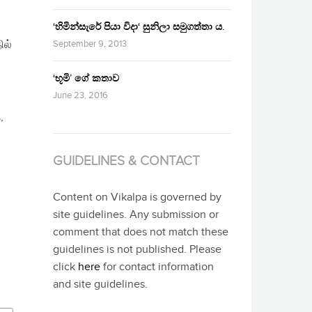
‘හිමින්සැරේ පියා විදා‘ සුනිලා සමුගත්තා ය.
ில்
September 9, 2013
‘භූමි’ ගේ කතාව
June 23, 2016
‚
GUIDELINES & CONTACT
Content on Vikalpa is governed by
site guidelines. Any submission or
comment that does not match these
guidelines is not published. Please
click
here
for contact information
and site guidelines.