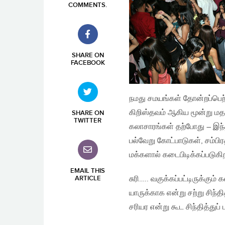
COMMENTS
.
SHARE ON
FACEBOOK
நமது சமயங்கள் தோன்றப்பெற்
கிறிஸ்தவம் ஆகிய மூன்று மத
SHARE ON
TWITTER
கலாசாரங்கள் தற்போது – இந்த
பல்வேறு கோட்பாடுகள்‚ சம்பி
மக்களால் கடைபிடிக்கப்படுக
EMAIL THIS
சுரி….. வகுக்கப்பட்டிருக்கு
ARTICLE
யாருக்காக என்று சற்று சிந்தி
சரியர என்று கூட சிந்தித்துப்