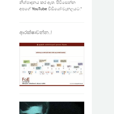
නිශ්පාදනය කර ඇත. පිවිසෙන්න
අපගේ
YouTube
වීඩියෝ චැනලයට."
ආරක්ෂාවන්න..!