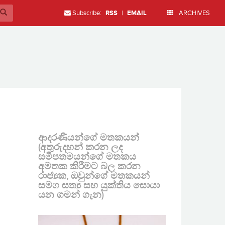
Subscribe:
RSS
|
EMAIL
ARCHIVES
ආදරණීයන්ගේ මතකයන්
(අතුරුදහන් කරන ලද
සමීපතමයන්ගේ මතකය
අමතක කිරීමට බල කරන
රාජ්‍යක, ඔවුන්ගේ මතකයන්
සමග සත්‍ය සහ යුක්තිය සොයා
යන ගමන් ගැන)