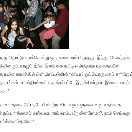
றது தொட்டு எமக்கென்று ஒரு கலாசாரம் பிறந்தது. இந்து‚ பெளத்தம்‚
த்தினரும் வாழும் இந்த இலங்கை நாட்டில் அந்தந்த மதத்தவரின்
 நவீன காலத்தில் பின்பற்றப்படுகின்றனவா? ஓவ்வொரு மதம் சார்பிலும
ரதாயங்கள்‚ சாஸ்திரங்கள் வகுக்கப்பட்டே இருக்கின்றன. இவை யாவும்
ிறதா?
ம் கலாசாரத்தை அப்படியே பின்பற்றாவிட்டாலும் ஓரளவாவது எதற்காக‚
த்துப் பார்க்கலாம் அல்லவா. நாம் வரம்பு மீறுகின்றோமா?‚ நாம் செய்வது
 பார்க்கலாம்தானே?