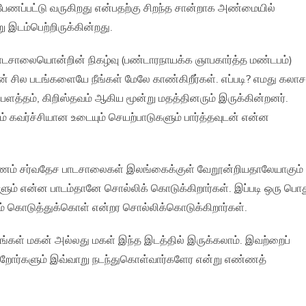
பேணப்பட்டு வருகிறது என்பதற்கு சிறந்த சான்றாக அண்மையில்
 இடம்பெற்றிருக்கின்றது.
ாடசாலையொன்றின் நிகழ்வு (பண்டாரநாயக்க ஞாபகார்த்த மண்டபம்)
ின் சில படங்களையே நீங்கள் மேலே காண்கிறீர்கள். எப்படி? எமது கலாச
 பெளத்தம்‚ கிறிஸ்தவம் ஆகிய மூன்று மதத்தினரும் இருக்கின்றனர்.
ம் கவர்ச்சியான உடையும் செயற்பாடுகளும் பார்த்தவுடன் என்ன
ம் சர்வதேச பாடசாலைகள் இலங்கைக்குள் வேறூன்றியதாலேயாகும்
ளும் என்ன பாடம்தானே சொல்லிக் கொடுக்கிறார்கள். இப்படி ஒரு பொ
ுத்தம் கொடுத்துக்கொள் என்றர சொல்லிக்கொடுக்கிறார்கள்.
 உங்கள் மகன் அல்லது மகள் இந்த இடத்தில் இருக்கலாம். இவற்றைப்
ெற்றோர்களும் இவ்வாறு நடந்துகொள்வார்களேர என்று எண்ணத்