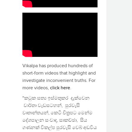
Vikalpa has produced hundreds of
short-form videos that highlight and
investigate inconvenient truths. For
more videos,
click here
.
"කටුක සත්‍ය ඉස්මතුකර දැක්වෙන
වාර්තා වැඩසටහන්, පුරවැසි
වෘතාන්තයන්, කෙටි චිත්‍රපට මෙන්ම
දේශපාලන සංවාද, සාකච්ඡා, සිය
ගණනක් විකල්ප පුරවැසි වෙබ් අඩවිය