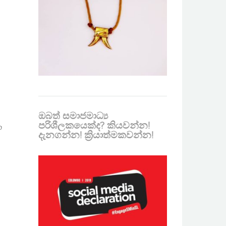
ඔබත් සමාජමාධ්‍ය
පරිශීලකයෙක්ද? කියවන්න!
்
දැනගන්න! ක්‍රියාත්මකවන්න!