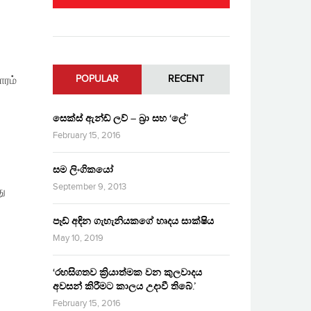
POPULAR
RECENT
ாரம்
සෙක්ස් ඇන්ඩ් ලව් – බ්‍රා සහ ‘ලේ’
February 15, 2016
සම ලිංගිකයෝ
September 9, 2013
து
පෑඩ් අඳින ගැහැනියකගේ හෘදය සාක්ෂිය
May 10, 2019
‘රහසිගතව ක්‍රියාත්මක වන කුලවාදය
අවසන් කිරීමට කාලය උදාවී තිබේ.’
February 15, 2016