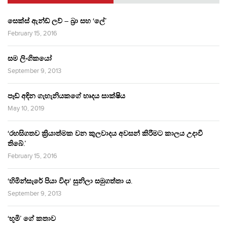
සෙක්ස් ඇන්ඩ් ලව් – බ්‍රා සහ ‘ලේ’
February 15, 2016
සම ලිංගිකයෝ
September 9, 2013
පෑඩ් අඳින ගැහැනියකගේ හෘදය සාක්ෂිය
May 10, 2019
‘රහසිගතව ක්‍රියාත්මක වන කුලවාදය අවසන් කිරීමට කාලය උදාවී
තිබේ.’
February 15, 2016
‘හිමින්සැරේ පියා විදා‘ සුනිලා සමුගත්තා ය.
September 9, 2013
‘භූමි’ ගේ කතාව