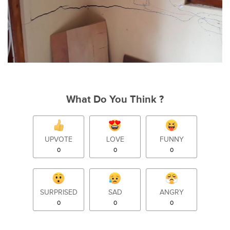
What Do You Think ?
UPVOTE
LOVE
FUNNY
0
0
0
SURPRISED
SAD
ANGRY
0
0
0