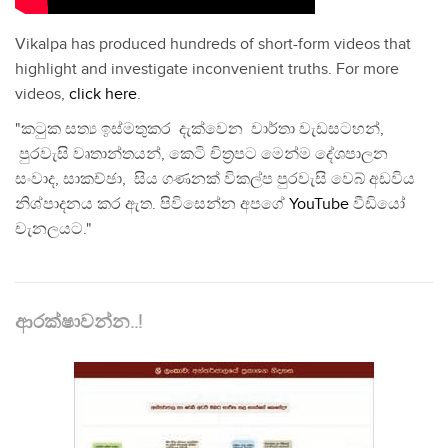
Vikalpa has produced hundreds of short-form videos that
highlight and investigate inconvenient truths. For more
videos,
click here
.
"කටුක සත්‍ය ඉස්මතුකර දැක්වෙන වාර්තා වැඩසටහන්,
පුරවැසි වෘතාන්තයන්, කෙටි චිත්‍රපට මෙන්ම දේශපාලන
සංවාද, සාකච්ඡා, සිය ගණනක් විකල්ප පුරවැසි වෙබ් අඩවිය
නිශ්පාදනය කර ඇත. පිවිසෙන්න අපගේ
YouTube
වීඩියෝ
චැනලයට."
ආරක්ෂාවන්න..!