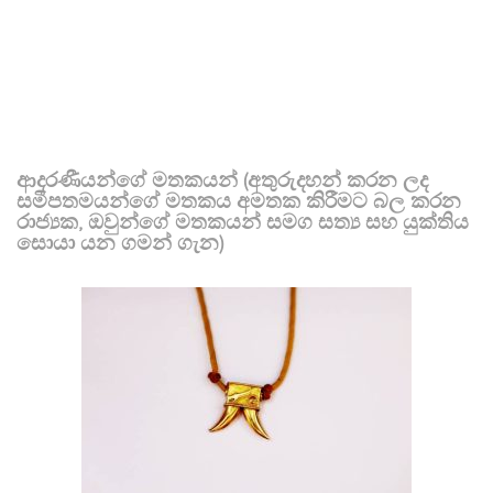
ආදරණීයන්ගේ මතකයන් (අතුරුදහන් කරන ලද
සමීපතමයන්ගේ මතකය අමතක කිරීමට බල කරන
රාජ්‍යක, ඔවුන්ගේ මතකයන් සමග සත්‍ය සහ යුක්තිය
සොයා යන ගමන් ගැන)