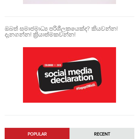
ඔබත් සමාජමාධ්‍ය පරිශීලකයෙක්ද? කියවන්න!
දැනගන්න! ක්‍රියාත්මකවන්න!
POPULAR
RECENT