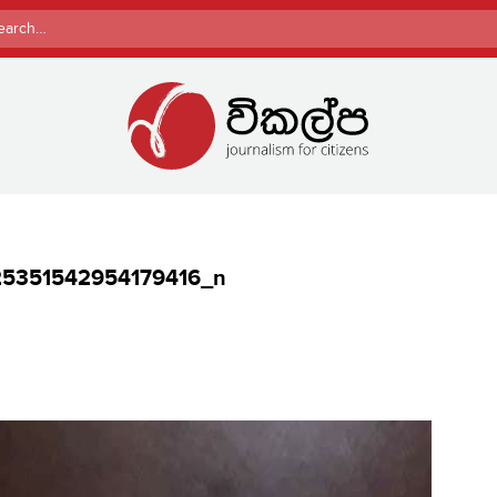
rch
25351542954179416_n