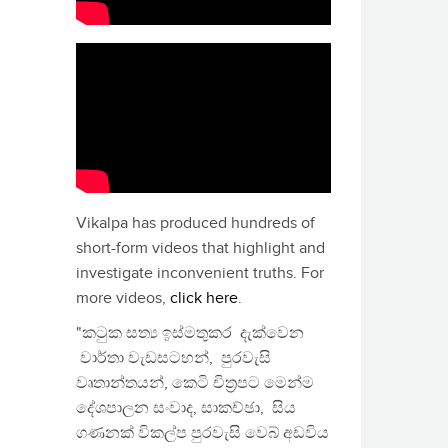
Vikalpa has produced hundreds of
short-form videos that highlight and
investigate inconvenient truths. For
more videos,
click here
.
"කටුක සත්‍ය ඉස්මතුකර දැක්වෙන
වාර්තා වැඩසටහන්, පුරවැසි
වෘතාන්තයන්, කෙටි චිත්‍රපට මෙන්ම
දේශපාලන සංවාද, සාකච්ඡා, සිය
ගණනක් විකල්ප පුරවැසි වෙබ් අඩවිය