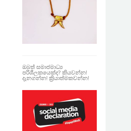
ඔබත් සමාජමාධ්‍ය
පරිශීලකයෙක්ද? කියවන්න!
දැනගන්න! ක්‍රියාත්මකවන්න!