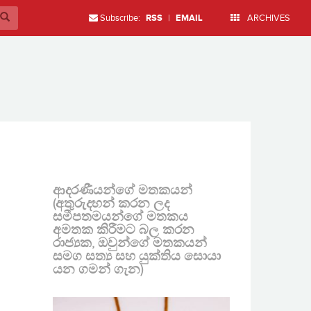
Subscribe:
RSS
|
EMAIL
ARCHIVES
ආදරණීයන්ගේ මතකයන්
(අතුරුදහන් කරන ලද
සමීපතමයන්ගේ මතකය
අමතක කිරීමට බල කරන
රාජ්‍යක, ඔවුන්ගේ මතකයන්
සමග සත්‍ය සහ යුක්තිය සොයා
යන ගමන් ගැන)