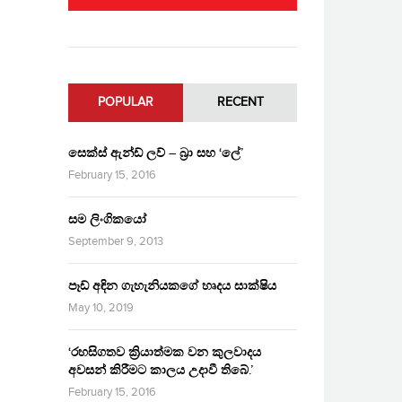
POPULAR
RECENT
සෙක්ස් ඇන්ඩ් ලව් – බ්‍රා සහ ‘ලේ’
February 15, 2016
සම ලිංගිකයෝ
September 9, 2013
පෑඩ් අඳින ගැහැනියකගේ හෘදය සාක්ෂිය
May 10, 2019
‘රහසිගතව ක්‍රියාත්මක වන කුලවාදය
අවසන් කිරීමට කාලය උදාවී තිබේ.’
February 15, 2016