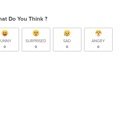
at Do You Think ?
FUNNY
SURPRISED
SAD
ANGRY
0
0
0
0