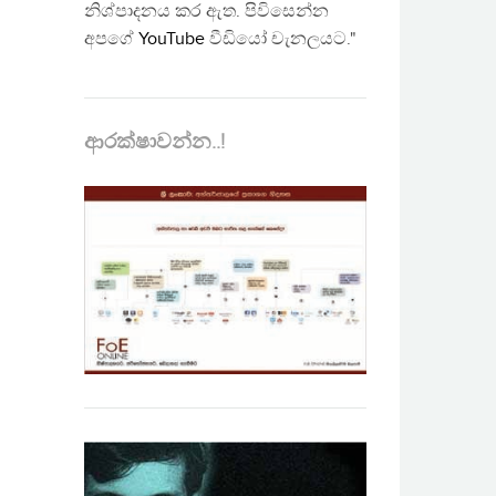
නිශ්පාදනය කර ඇත. පිවිසෙන්න
අපගේ
YouTube
වීඩියෝ චැනලයට."
ආරක්ෂාවන්න..!