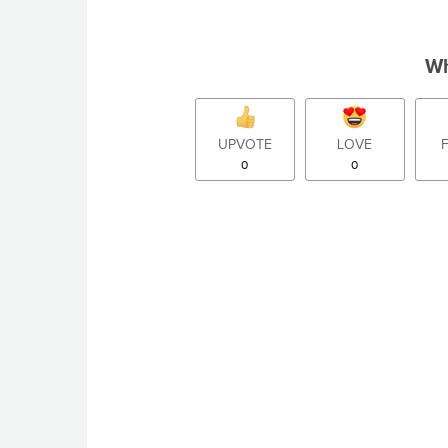
Wh
UPVOTE
LOVE
0
0