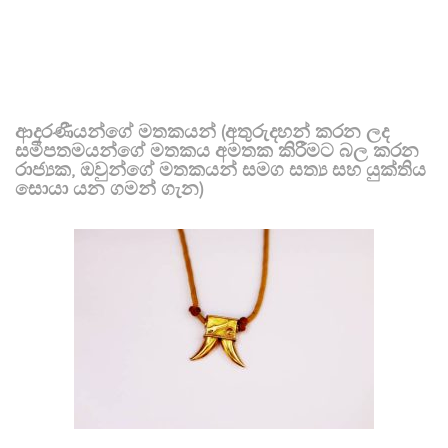
ආදරණීයන්ගේ මතකයන් (අතුරුදහන් කරන ලද
සමීපතමයන්ගේ මතකය අමතක කිරීමට බල කරන
රාජ්‍යක, ඔවුන්ගේ මතකයන් සමග සත්‍ය සහ යුක්තිය
සොයා යන ගමන් ගැන)