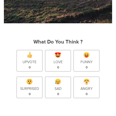
What Do You Think ?
UPVOTE
LOVE
FUNNY
0
0
0
SURPRISED
SAD
ANGRY
0
0
0