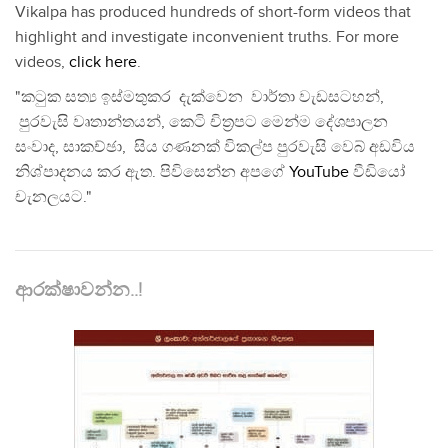
Vikalpa has produced hundreds of short-form videos that
highlight and investigate inconvenient truths. For more
videos,
click here
.
"කටුක සත්‍ය ඉස්මතුකර දැක්වෙන වාර්තා වැඩසටහන්,
පුරවැසි වෘතාන්තයන්, කෙටි චිත්‍රපට මෙන්ම දේශපාලන
සංවාද, සාකච්ඡා, සිය ගණනක් විකල්ප පුරවැසි වෙබ් අඩවිය
නිශ්පාදනය කර ඇත. පිවිසෙන්න අපගේ
YouTube
වීඩියෝ
චැනලයට."
ආරක්ෂාවන්න..!