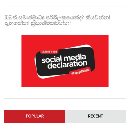
ඔබත් සමාජමාධ්‍ය පරිශීලකයෙක්ද? කියවන්න!
දැනගන්න! ක්‍රියාත්මකවන්න!
POPULAR
RECENT