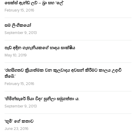
සෙක්ස් ඇන්ඩ් ලව් – බ්‍රා සහ ‘ලේ’
February 15, 2016
සම ලිංගිකයෝ
September 9, 2013
පෑඩ් අඳින ගැහැනියකගේ හෘදය සාක්ෂිය
May 10, 2019
‘රහසිගතව ක්‍රියාත්මක වන කුලවාදය අවසන් කිරීමට කාලය උදාවී
තිබේ.’
February 15, 2016
‘හිමින්සැරේ පියා විදා‘ සුනිලා සමුගත්තා ය.
September 9, 2013
‘භූමි’ ගේ කතාව
June 23, 2016