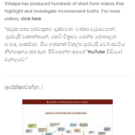
Vikalpa has produced hundreds of short-form videos that
highlight and investigate inconvenient truths. For more
videos,
click here
.
"කටුක සත්‍ය ඉස්මතුකර දැක්වෙන වාර්තා වැඩසටහන්,
පුරවැසි වෘතාන්තයන්, කෙටි චිත්‍රපට මෙන්ම දේශපාලන
සංවාද, සාකච්ඡා, සිය ගණනක් විකල්ප පුරවැසි වෙබ් අඩවිය
නිශ්පාදනය කර ඇත. පිවිසෙන්න අපගේ
YouTube
වීඩියෝ
චැනලයට."
ආරක්ෂාවන්න..!