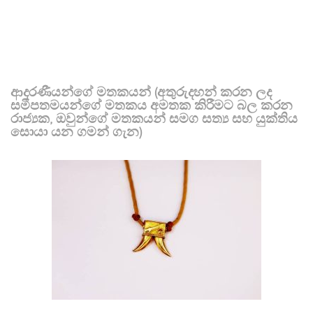
ආදරණීයන්ගේ මතකයන් (අතුරුදහන් කරන ලද
සමීපතමයන්ගේ මතකය අමතක කිරීමට බල කරන
රාජ්‍යක, ඔවුන්ගේ මතකයන් සමග සත්‍ය සහ යුක්තිය
සොයා යන ගමන් ගැන)