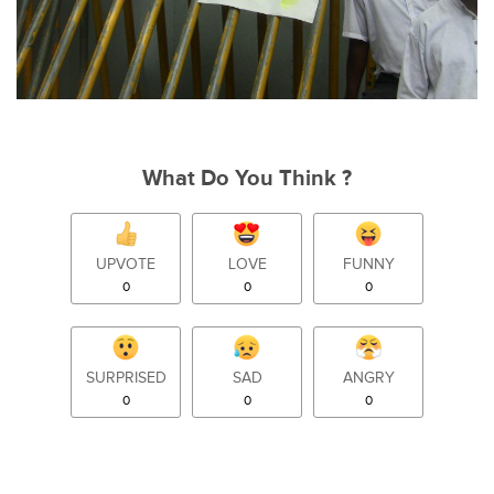
What Do You Think ?
UPVOTE
LOVE
FUNNY
0
0
0
SURPRISED
SAD
ANGRY
0
0
0