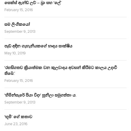
සෙක්ස් ඇන්ඩ් ලව් – බ්‍රා සහ ‘ලේ’
February 15, 2016
සම ලිංගිකයෝ
September 9, 2013
පෑඩ් අඳින ගැහැනියකගේ හෘදය සාක්ෂිය
May 10, 2019
‘රහසිගතව ක්‍රියාත්මක වන කුලවාදය අවසන් කිරීමට කාලය උදාවී
තිබේ.’
February 15, 2016
‘හිමින්සැරේ පියා විදා‘ සුනිලා සමුගත්තා ය.
September 9, 2013
‘භූමි’ ගේ කතාව
June 23, 2016