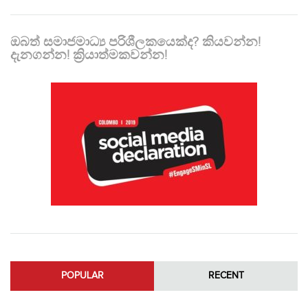
ඔබත් සමාජමාධ්‍ය පරිශීලකයෙක්ද? කියවන්න!
දැනගන්න! ක්‍රියාත්මකවන්න!
POPULAR
RECENT