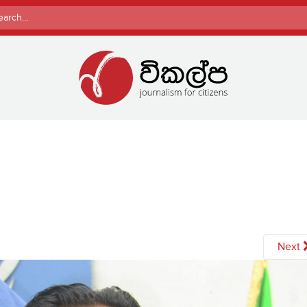
rch
Next