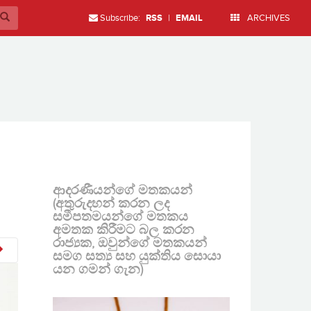
Subscribe:
RSS
|
EMAIL
ARCHIVES
ආදරණීයන්ගේ මතකයන්
(අතුරුදහන් කරන ලද
සමීපතමයන්ගේ මතකය
අමතක කිරීමට බල කරන
රාජ්‍යක, ඔවුන්ගේ මතකයන්
සමග සත්‍ය සහ යුක්තිය සොයා
යන ගමන් ගැන)