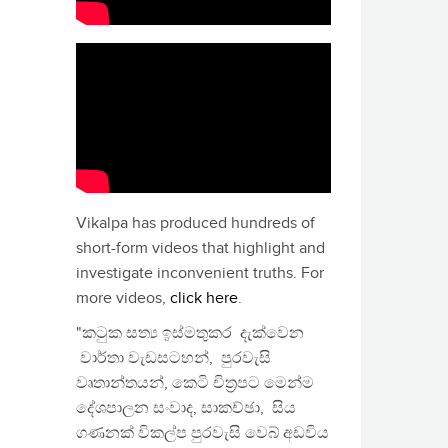
Vikalpa has produced hundreds of
short-form videos that highlight and
investigate inconvenient truths. For
more videos,
click here
.
"කටුක සත්‍ය ඉස්මතුකර දැක්වෙන
වාර්තා වැඩසටහන්, පුරවැසි
වෘතාන්තයන්, කෙටි චිත්‍රපට මෙන්ම
දේශපාලන සංවාද, සාකච්ඡා, සිය
ගණනක් විකල්ප පුරවැසි වෙබ් අඩවිය