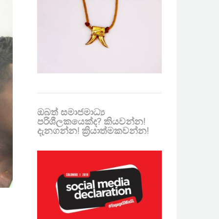
ඔබත් සමාජමාධ්‍ය
පරිශීලකයෙක්ද? කියවන්න!
දැනගන්න! ක්‍රියාත්මකවන්න!