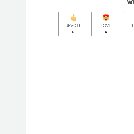
Wh
UPVOTE
LOVE
0
0