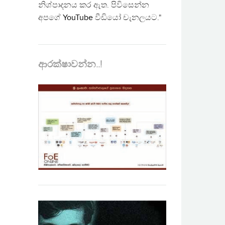
නිශ්පාදනය කර ඇත. පිවිසෙන්න
අපගේ
YouTube
වීඩියෝ චැනලයට."
ආරක්ෂාවන්න..!