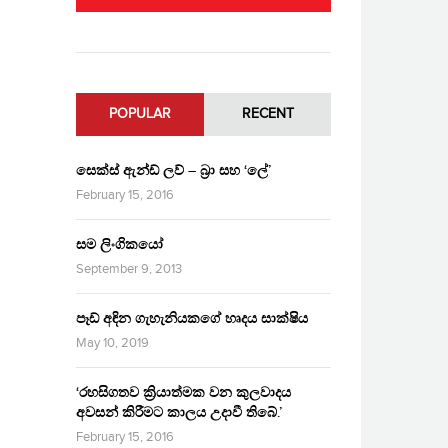
POPULAR
RECENT
සෙක්ස් ඇන්ඩ් ලව් – බ්‍රා සහ ‘ලේ’
February 15, 2016
සම ලිංගිකයෝ
September 9, 2013
පෑඩ් අඳින ගැහැනියකගේ හෘදය සාක්ෂිය
May 10, 2019
‘රහසිගතව ක්‍රියාත්මක වන කුලවාදය
අවසන් කිරීමට කාලය උදාවී තිබේ.’
February 15, 2016