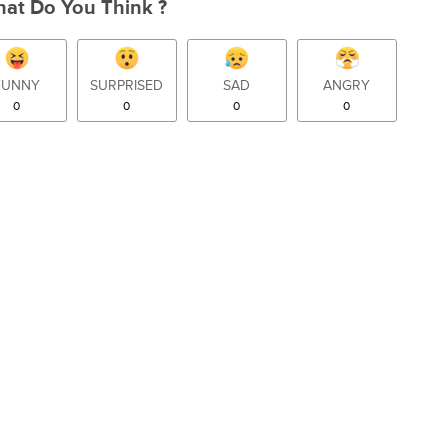
at Do You Think ?
FUNNY
SURPRISED
SAD
ANGRY
0
0
0
0