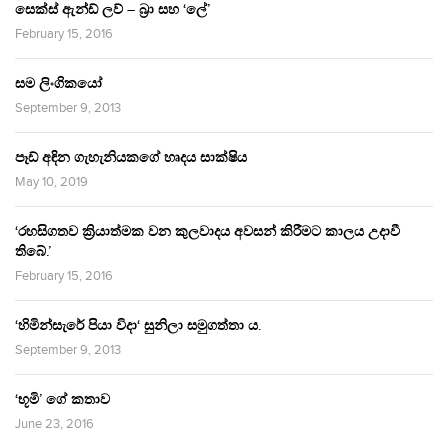
සෙක්ස් ඇන්ඩ් ලව් – බ්‍රා සහ ‘ලේ’
February 15, 2016
සම ලිංගිකයෝ
September 9, 2013
පෑඩ් අඳින ගැහැනියකගේ හෘදය සාක්ෂිය
May 10, 2019
‘රහසිගතව ක්‍රියාත්මක වන කුලවාදය අවසන් කිරීමට කාලය උදාවී
තිබේ.’
February 15, 2016
‘හිමින්සැරේ පියා විදා‘ සුනිලා සමුගත්තා ය.
September 9, 2013
‘භූමි’ ගේ කතාව
June 23, 2016