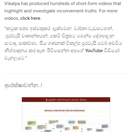
Vikalpa has produced hundreds of short-form videos that
highlight and investigate inconvenient truths. For more
videos,
click here
.
"කටුක සත්‍ය ඉස්මතුකර දැක්වෙන වාර්තා වැඩසටහන්,
පුරවැසි වෘතාන්තයන්, කෙටි චිත්‍රපට මෙන්ම දේශපාලන
සංවාද, සාකච්ඡා, සිය ගණනක් විකල්ප පුරවැසි වෙබ් අඩවිය
නිශ්පාදනය කර ඇත. පිවිසෙන්න අපගේ
YouTube
වීඩියෝ
චැනලයට."
ආරක්ෂාවන්න..!