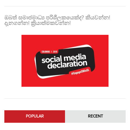
ඔබත් සමාජමාධ්‍ය පරිශීලකයෙක්ද? කියවන්න!
දැනගන්න! ක්‍රියාත්මකවන්න!
POPULAR
RECENT