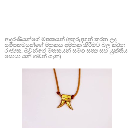
ආදරණීයන්ගේ මතකයන් (අතුරුදහන් කරන ලද
සමීපතමයන්ගේ මතකය අමතක කිරීමට බල කරන
රාජ්‍යක, ඔවුන්ගේ මතකයන් සමග සත්‍ය සහ යුක්තිය
සොයා යන ගමන් ගැන)