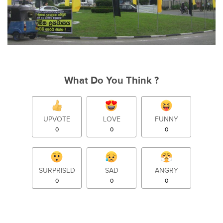
What Do You Think ?
UPVOTE
LOVE
FUNNY
0
0
0
SURPRISED
SAD
ANGRY
0
0
0